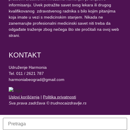
informisanju. Uvek potražite savet svog lekara ili drugog
kvalifikovanog zdravstvenog radnika s bilo kojim pitanjima
koja imate u vezi s medicinskim stanjem. Nikada ne
zanemarujte profesionalni medicinski savet niti treba da
odgađate traženje zbog nečega što ste pročitali na ovoj web
strani.
KONTAKT
Udruženje Harmonia
Tel. 011 / 2621 787
harmoniabeograd@gmail.com
Uslovi korišćenja
|
Politika privatnosti
Sva prava zadržava © trudnocaizdravlje.rs