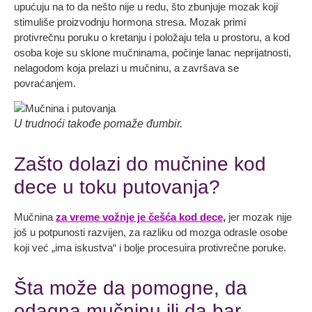
upućuju na to da nešto nije u redu, što zbunjuje mozak koji
stimuliše proizvodnju hormona stresa. Mozak primi
protivrečnu poruku o kretanju i položaju tela u prostoru, a kod
osoba koje su sklone mučninama, počinje lanac neprijatnosti,
nelagodom koja prelazi u mučninu, a završava se
povraćanjem.
U trudnoći takođe pomaže đumbir.
Zašto dolazi do mučnine kod
dece u toku putovanja?
Mučnina
za vreme vožnje je češća kod dece
,
jer mozak nije
još u potpunosti razvijen, za razliku od mozga odrasle osobe
koji već „ima iskustva“ i bolje procesuira protivrečne poruke.
Šta može da pomogne, da
odagna mučninu ili da bar