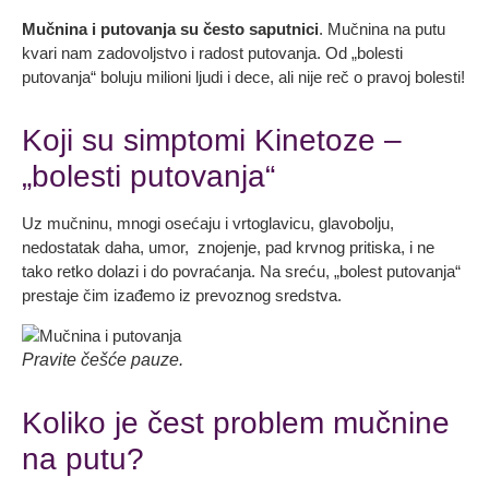
Mučnina i putovanja
su često saputnici
. Mučnina na putu
kvari nam zadovoljstvo i radost putovanja. Od „bolesti
putovanja“ boluju milioni ljudi i dece, ali nije reč o pravoj bolesti!
Koji su simptomi Kinetoze –
„bolesti putovanja“
Uz mučninu, mnogi osećaju i vrtoglavicu, glavobolju,
nedostatak daha, umor, znojenje, pad krvnog pritiska, i ne
tako retko dolazi i do povraćanja. Na sreću, „bolest putovanja“
prestaje čim izađemo iz prevoznog sredstva.
Pravite češće pauze.
Koliko je čest problem mučnine
na putu?