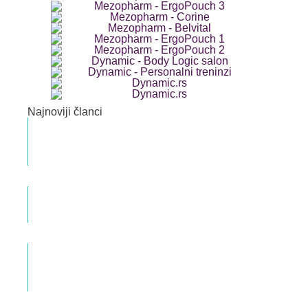
Najnoviji članci
Priprema i metode ginekološkog
ultrazvuka
Dr med. Veljko Popović Specijalista ginekologije i
akušerstva
Da li je i kada W sedenje dece razlog za
zabrinutost?
Mina Manojlović Okupacioni terapeut
Briga o mišićima karličnog dna –
Najčešći mitovi – Pitanja i odgovori
Dr med. Veljko Popović Specijalista ginekologije i
akušerstva