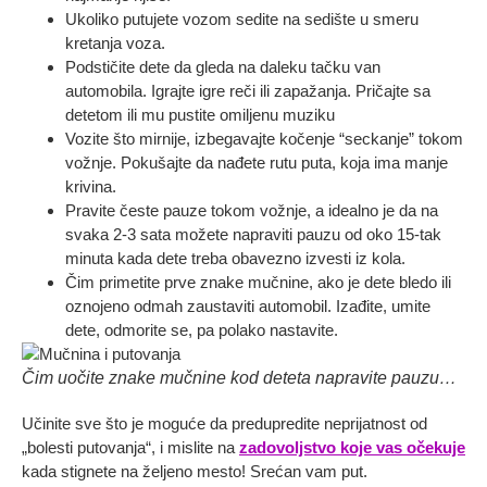
Ukoliko putujete vozom sedite na sedište u smeru
kretanja voza.
Podstičite dete da gleda na daleku tačku van
automobila. Igrajte igre reči ili zapažanja. Pričajte sa
detetom ili mu pustite omiljenu muziku
Vozite što mirnije, izbegavajte kočenje “seckanje” tokom
vožnje. Pokušajte da nađete rutu puta, koja ima manje
krivina.
Pravite česte pauze tokom vožnje, a idealno je da na
svaka 2-3 sata možete napraviti pauzu od oko 15-tak
minuta kada dete treba obavezno izvesti iz kola.
Čim primetite prve znake mučnine, ako je dete bledo ili
oznojeno odmah zaustaviti automobil. Izađite, umite
dete, odmorite se, pa polako nastavite.
Čim uočite znake mučnine kod deteta napravite pauzu…
Učinite sve što je moguće da predupredite neprijatnost od
„bolesti putovanja“, i mislite na
zadovoljstvo koje vas očekuje
kada stignete na željeno mesto! Srećan vam put.