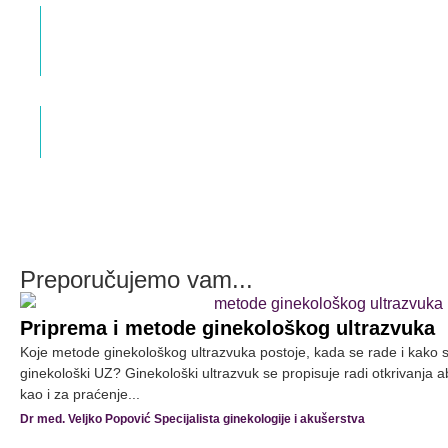
Intimno zdravlje žene – Libido i karlično
dno
Dr med. Veljko Popović Specijalista ginekologije i
akušerstva
Fibroadenom dojke u trudnoći
Dr med. Veljko Popović Specijalista ginekologije i
akušerstva
Preporučujemo vam...
Priprema i metode ginekološkog ultrazvuka
Koje metode ginekološkog ultrazvuka postoje, kada se rade i kako s
ginekološki UZ? Ginekološki ultrazvuk se propisuje radi otkrivanja a
kao i za praćenje...
Dr med. Veljko Popović Specijalista ginekologije i akušerstva