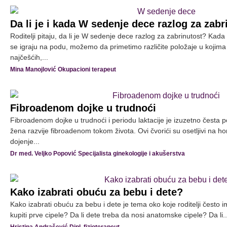
Da li je i kada W sedenje dece razlog za zabr
Roditelji pitaju, da li je W sedenje dece razlog za zabrinutost? K
se igraju na podu, možemo da primetimo različite položaje u kojim
najčešćih,...
Mina Manojlović Okupacioni terapeut
Fibroadenom dojke u trudnoći
Fibroadenom dojke u trudnoći i periodu laktacije je izuzetno čest
žena razvije fibroadenom tokom života. Ovi čvorići su osetljivi na h
dojenje...
Dr med. Veljko Popović Specijalista ginekologije i akušerstva
Kako izabrati obuću za bebu i dete?
Kako izabrati obuću za bebu i dete je tema oko koje roditelji često
kupiti prve cipele? Da li dete treba da nosi anatomske cipele? Da li..