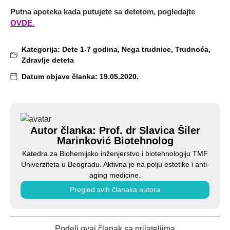
Putna apoteka kada putujete sa detetom, pogledajte
OVDE.
Kategorija:
Dete 1-7 godina
,
Nega trudnice
,
Trudnoća
,
Zdravlje deteta
Datum objave članka:
19.05.2020.
Autor članka: Prof. dr Slavica Šiler
Marinković Biotehnolog
Katedra za Biohemijsko inženjerstvo i biotehnologiju TMF
Univerziteta u Beogradu. Aktivna je na polju estetike i anti-
aging medicine.
Pregled svih članaka autora
Podeli ovaj članak sa prijateljima