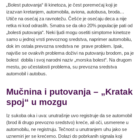
„
Bolest putovanja“ ili kinetoza, je čest poremećaj koji je
izazvan kretanjem, automobila, aviona, autobusa, broda…
Utiče na osećaj za ravnotežu. Češće je osećaju deca a nije
retka ni kod odraslih. Smatra se da oko 20% populacije pati od
„bolesti putovanja“. Neki ljudi mogu osetiti simptome kinetoze
samo u jednoj vrsti prevoznog sredstva, naprimer automobilu,
dok im ostala prevozna sredstva ne prave problem. Ipak,
najviše se ovakvih problema doživi na putovanju brodom, pa je
bolest dobila i svoj narodni naziv „morska bolest“. Na drugom
mestu, po učestalosti problema, su prevozna sredstva
automobil i autobus.
Mučnina i putovanja – „Kratak
spoj“ u mozgu
Iz sukoba oka i uva: unutrašnje uvo registruje da se automobil
(brod ili drugo prevozno sredstvo) kreće, ali oči, usmerene u
automobilu, ne registruju. Tečnost u unutranjem uhu jako se
uznemiri jer se krećemo. Dolazi do pobrkanih signala koji