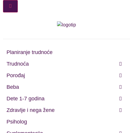
Planiranje trudnoće
Trudnoća
Porođaj
Beba
Dete 1-7 godina
Zdravlje i nega žene
Psiholog