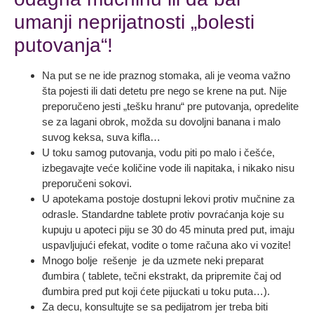
umanji neprijatnosti „bolesti
putovanja“!
Na put se ne ide praznog stomaka, ali je veoma važno
šta pojesti ili dati detetu pre nego se krene na put. Nije
preporučeno jesti „tešku hranu“ pre putovanja, opredelite
se za lagani obrok, možda su dovoljni banana i malo
suvog keksa, suva kifla…
U toku samog putovanja, vodu piti po malo i češće,
izbegavajte veće količine vode ili napitaka, i nikako nisu
preporučeni sokovi.
U apotekama postoje dostupni lekovi protiv mučnine za
odrasle. Standardne tablete protiv povraćanja koje su
kupuju u apoteci piju se 30 do 45 minuta pred put, imaju
uspavljujući efekat, vodite o tome računa ako vi vozite!
Mnogo bolje rešenje je da uzmete neki preparat
đumbira ( tablete, tečni ekstrakt, da pripremite čaj od
đumbira pred put koji ćete pijuckati u toku puta…).
Za decu, konsultujte se sa pedijatrom jer treba biti