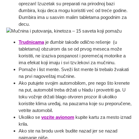
oprezan! Izuzetak su preparati na prirodnoj bazi
đumbira, koju deca mogu koristiti već od treće godine.
Đumbira ima u sasvim malim tabletama pogodnim za
decu.
Trudnicama
je đumbir takođe odlično rešenje (u
tabletama) obzuirom da se od prvog meseca može
koristiti, ne izaziva pospanost i poremećaj motorike a
ima efekat koji imaju i svi tzv.lekovi za mučninu.
Pomaže i list mente. Sveži list mente bi trebalo žvakati
na prvi nagoveštaj mučnine.
Ako putujete svojim automobilom, pre nego što krenete
na put, automobil treba držati u hladu i provetriti ga. U
toku vožnje držati blago otvoren prozor ili ukoliko
koristite klima uređaj, na pauzama koje su preporučene,
vetrite automobil.
Ukoliko se
vozite avionom
kupite kartu za mesto iznad
krila.
Ako ste na brodu uvek budite nazad jer se nazad
najmanje njiše.