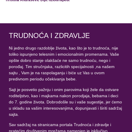
Hristina Andrašević Dipl. fizioterapeut
TRUDNOĆA I ZDRAVLJE
Ni jedno drugo razdoblje života, kao što je to trudnoća, nije
toliko ispunjeno telesnim i emocionalnim promenama. Vaše
opšte dobro stanje olakšaće ne samo trudnoću, nego i
porođaj. Tim stručnjaka, razlicitih specijalnosti ,na našem
sajtu , Vam je na raspolaganju i biće uz Vas u ovom
predivnom periodu očekivanja bebe.
Sajt je posvetio pažnju i onim parovima koji žele da ostvare
roditeljstvo, kao i majkama nakon porodjaja, bebama i deci
do 7. godine života. Dobrodošle su i vaše sugestije, jer ćemo
u skladu sa vašim interesovanjima, dopunjavati i širiti sadržaj
sajta.
Sav sadržaj na stranicama portala Trudnoća i zdravlje i
pratećim društvenim mrežama namenjen je isključivo