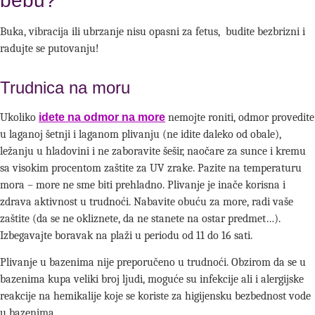
bebu?
Buka, vibracija ili ubrzanje nisu opasni za fetus, budite bezbrizni i
radujte se putovanju!
Trudnica na moru
Ukoliko
idete na odmor na more
nemojte roniti, odmor provedite
u laganoj šetnji i laganom plivanju (ne idite daleko od obale),
ležanju u hladovini i ne zaboravite šešir, naočare za sunce i kremu
sa visokim procentom zaštite za UV zrake. Pazite na temperaturu
mora – more ne sme biti prehladno. Plivanje je inače korisna i
zdrava aktivnost u trudnoći. Nabavite obuću za more, radi vaše
zaštite (da se ne okliznete, da ne stanete na ostar predmet…).
Izbegavajte boravak na plaži u periodu od 11 do 16 sati.
Plivanje u bazenima nije preporučeno u trudnoći. Obzirom da se u
bazenima kupa veliki broj ljudi, moguće su infekcije ali i alergijske
reakcije na hemikalije koje se koriste za higijensku bezbednost vode
u bazenima.