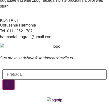
odgađate traženje zbog nečega što ste pročitali na ovoj web
strani.
KONTAKT
Udruženje Harmonia
Tel. 011 / 2621 787
harmoniabeograd@gmail.com
Uslovi korišćenja
|
Politika privatnosti
Sva prava zadržava © trudnocaizdravlje.rs