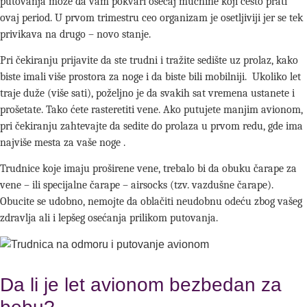
putovanja može da vam pokvari osećaj mučnine koji često prati
ovaj period. U prvom trimestru ceo organizam je osetljiviji jer se tek
privikava na drugo – novo
s
tanje.
Pri čekiranju prijavite da ste trudni
i t
ražite sedište uz prolaz, kako
biste imali više prostora za noge i da biste bili mobilniji. Ukoliko let
traje duže (više sati), poželjno je da svakih sat vremena ustanete i
prošetate. Tako ćete rasteretiti vene.
Ako putujete manjim avionom,
pri čekiranju zahtevajte da sedite do prolaza u prvom redu, gde ima
najviše mesta za vaše noge .
Trudnice koje imaju proširene vene, trebalo bi da obuku čarape za
vene – ili specijalne čarape – airsocks (tzv. vazdušne čarape).
Obucite se udobno, nemojte da oblačiti neudobnu odeću zbog vašeg
zdravlja ali i lepšeg osećanja prilikom putovanja.
Da li je let avionom bezbedan za