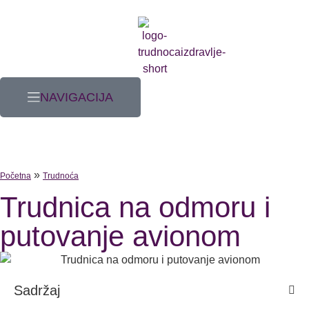
NAVIGACIJA
»
Početna
Trudnoća
Trudnica na odmoru i
putovanje avionom
Sadržaj