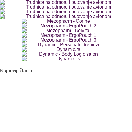
Najnoviji članci
Dvoroga materica
Dr med. Veljko Popović Specijalista ginekologije i akušerstva
Priprema i metode ginekološkog ultrazvuka
Dr med. Veljko Popović Specijalista ginekologije i akušerstva
Da li je i kada W sedenje dece razlog za
zabrinutost?
Mina Manojlović Okupacioni terapeut