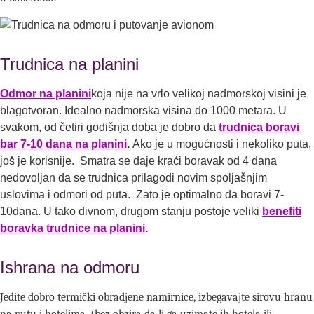
Trudnica na planini
Odmor na planini
koja nije na vrlo velikoj nadmorskoj visini je
blagotvoran. Idealno nadmorska visina do 1000 metara. U
svakom, od četiri godišnja doba je dobro da
trudnica boravi
bar 7-10 dana na planini
.
Ako je u mogućnosti i nekoliko puta,
još je korisnije. Smatra se daje kraći boravak od 4 dana
nedovoljan da se trudnica prilagodi novim spoljašnjim
uslovima i odmori od puta. Zato je optimalno da boravi 7-
10dana. U tako divnom, drugom stanju postoje veliki
benefiti
boravka trudnice na planini
.
Ishrana na odmoru
Jedite dobro termički obradjene namirnice, izbegavajte sirovu hranu
na putu i hotelima
, (
bez obzira da li ga uzimate ih hotela ili