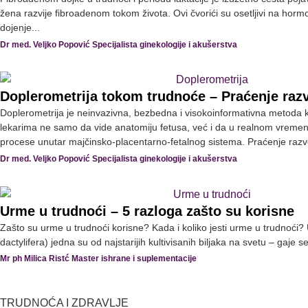
žena razvije fibroadenom tokom života. Ovi čvorići su osetljivi na horm
dojenje...
Dr med. Veljko Popović Specijalista ginekologije i akušerstva
Doplerometrija tokom trudnoće – Praćenje raz
Doplerometrija je neinvazivna, bezbedna i visokoinformativna metoda
lekarima ne samo da vide anatomiju fetusa, već i da u realnom vreme
procese unutar majčinsko-placentarno-fetalnog sistema. Praćenje razvo
Dr med. Veljko Popović Specijalista ginekologije i akušerstva
Urme u trudnoći – 5 razloga zašto su korisne
Zašto su urme u trudnoći korisne? Kada i koliko jesti urme u trudnoći
dactylifera) jedna su od najstarijih kultivisanih biljaka na svetu – gaje s
Mr ph Milica Ristć Master ishrane i suplementacije
TRUDNOĆA I ZDRAVLJE