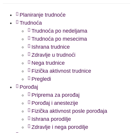
Planiranje trudnoće
Trudnoća
Trudnoća po nedeljama
Trudnoća po mesecima
Ishrana trudnice
Zdravlje u trudnoći
Nega trudnice
Fizička aktivnost trudnice
Pregledi
Porođaj
Priprema za porođaj
Porođaj i anestezije
Fizička aktivnost posle porođaja
Ishrana porodilje
Zdravlje i nega porodilje