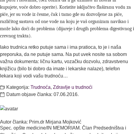
kupujete, voće dobro operite). Koristite isključivo flaširanu vodu za
piće, jer su vode iz česme, čak i tamo gde su dozvoljene za piće,
različitog sastava od one vode na koju je vaš organizam navikao i
može lako doći do problema (dijareje i drugih problema digestivnog i
crevnog trakta).
Iako trudnica retko putuje sama i ima pratioca, to je i naša
preporuka, da ne putuje sama. Na put uvek nosite sa sobom
važna dokumenta: ličnu kartu, vozačku dozvolu, zdravstvenu
knjižicu (bilo bi dobro da imate i lekarske nalaze), telefon
lekara koji vodi vašu trudnoću…
Kategorija:
Trudnoća
,
Zdravlje u trudnoći
Datum objave članka:
07.06.2016.
Autor članka: Prim.dr Mirjana Mojković
Spec. opšte medicine/IN MEMORIAM. Član Predsedništva i