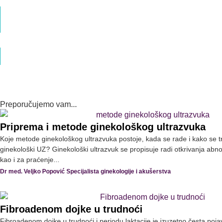
Briga o mišićima karličnog dna – Najčešći mitovi
– Pitanja i odgovori
Dr med. Veljko Popović Specijalista ginekologije i akušerstva
Intimno zdravlje žene – Libido i karlično dno
Dr med. Veljko Popović Specijalista ginekologije i akušerstva
Preporučujemo vam...
Priprema i metode ginekološkog ultrazvuka
Koje metode ginekološkog ultrazvuka postoje, kada se rade i kako se tr
ginekološki UZ? Ginekološki ultrazvuk se propisuje radi otkrivanja abno
kao i za praćenje...
Dr med. Veljko Popović Specijalista ginekologije i akušerstva
Fibroadenom dojke u trudnoći
Fibroadenom dojke u trudnoći i periodu laktacije je izuzetno česta p