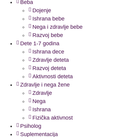
Beba
Dojenje
Ishrana bebe
Nega i zdravlje bebe
Razvoj bebe
Dete 1-7 godina
Ishrana dece
Zdravlje deteta
Razvoj deteta
Aktivnosti deteta
Zdravlje i nega žene
Zdravlje
Nega
Ishrana
Fizička aktivnost
Psiholog
Suplementacija