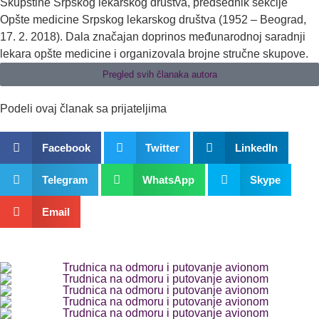
Skupštine Srpskog lekarskog društva, predsednik sekcije
Opšte medicine Srpskog lekarskog društva (1952 – Beograd,
17. 2. 2018). Dala značajan doprinos međunarodnoj saradnji
lekara opšte medicine i organizovala brojne stručne skupove.
Pregled svih članaka autora
Podeli ovaj članak sa prijateljima
Facebook
Twitter
LinkedIn
Telegram
WhatsApp
Skype
Email