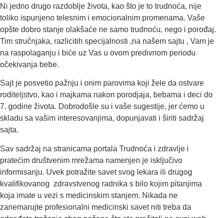
Ni jedno drugo razdoblje života, kao što je to trudnoća, nije
toliko ispunjeno telesnim i emocionalnim promenama. Vaše
opšte dobro stanje olakšaće ne samo trudnoću, nego i porođaj.
Tim stručnjaka, razlicitih specijalnosti ,na našem sajtu , Vam je
na raspolaganju i biće uz Vas u ovom predivnom periodu
očekivanja bebe.
Sajt je posvetio pažnju i onim parovima koji žele da ostvare
roditeljstvo, kao i majkama nakon porodjaja, bebama i deci do
7. godine života. Dobrodošle su i vaše sugestije, jer ćemo u
skladu sa vašim interesovanjima, dopunjavati i širiti sadržaj
sajta.
Sav sadržaj na stranicama portala Trudnoća i zdravlje i
pratećim društvenim mrežama namenjen je isključivo
informisanju. Uvek potražite savet svog lekara ili drugog
kvalifikovanog zdravstvenog radnika s bilo kojim pitanjima
koja imate u vezi s medicinskim stanjem. Nikada ne
zanemarujte profesionalni medicinski savet niti treba da