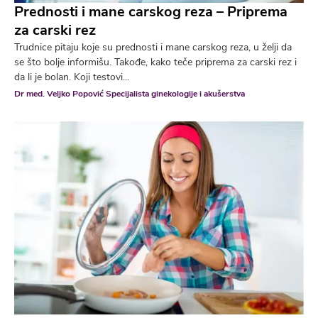
Prednosti i mane carskog reza – Priprema
za carski rez
Trudnice pitaju koje su prednosti i mane carskog reza, u želji da
se što bolje informišu. Takođe, kako teče priprema za carski rez i
da li je bolan. Koji testovi...
Dr med. Veljko Popović Specijalista ginekologije i akušerstva