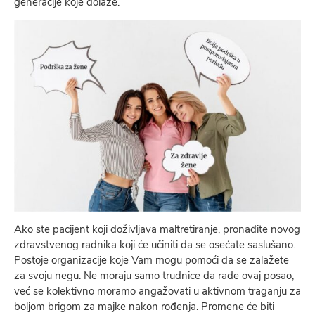
generacije koje dolaze.
Ako ste pacijent koji doživlјava maltretiranje, pronađite novog
zdravstvenog radnika koji će učiniti da se osećate saslušano.
Postoje organizacije koje Vam mogu pomoći da se zalažete
za svoju negu. Ne moraju samo trudnice da rade ovaj posao,
već se kolektivno moramo angažovati u aktivnom traganju za
bolјom brigom za majke nakon rođenja. Promene će biti