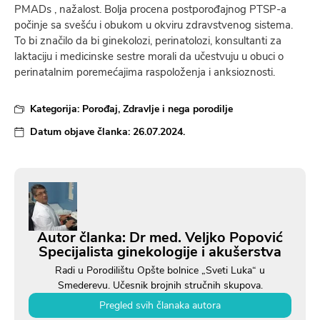
PMADs , nažalost. Bolјa procena postporođajnog PTSP-a
počinje sa svešću i obukom u okviru zdravstvenog sistema.
To bi značilo da bi ginekolozi, perinatolozi, konsultanti za
laktaciju i medicinske sestre morali da učestvuju u obuci o
perinatalnim poremećajima raspoloženja i anksioznosti.
Kategorija:
Porođaj
,
Zdravlje i nega porodilje
Datum objave članka:
26.07.2024.
Autor članka: Dr med. Veljko Popović
Specijalista ginekologije i akušerstva
Radi u Porodilištu Opšte bolnice „Sveti Luka“ u
Smederevu. Učesnik brojnih stručnih skupova.
Pregled svih članaka autora