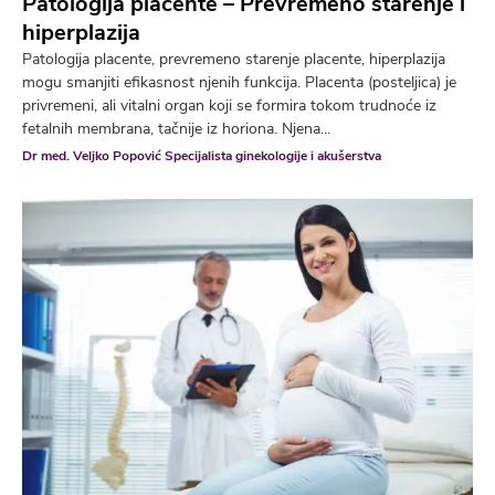
Patologija placente – Prevremeno starenje i
hiperplazija
Patologija placente, prevremeno starenje placente, hiperplazija
mogu smanjiti efikasnost njenih funkcija. Placenta (posteljica) je
privremeni, ali vitalni organ koji se formira tokom trudnoće iz
fetalnih membrana, tačnije iz horiona. Njena...
Dr med. Veljko Popović Specijalista ginekologije i akušerstva