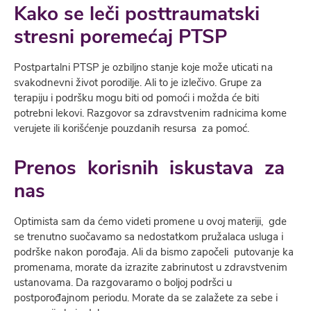
Kako se leči posttraumatski
stresni poremećaj PTSP
Postpartalni PTSP je ozbilјno stanje koje može uticati na
svakodnevni život porodilje. Ali to je izlečivo. Grupe za
terapiju i podršku mogu biti od pomoći i možda će biti
potrebni lekovi. Razgovor sa zdravstvenim radnicima kome
verujete ili korišćenje pouzdanih resursa za pomoć.
Prenos korisnih iskustava za
nas
Optimista sam da ćemo videti promene u ovoj materiji, gde
se trenutno suočavamo sa nedostatkom pružalaca usluga i
podrške nakon porođaja. Ali da bismo započeli putovanje ka
promenama, morate da izrazite zabrinutost u zdravstvenim
ustanovama. Da razgovaramo o bolјoj podršci u
postporođajnom periodu. Morate da se zalažete za sebe i