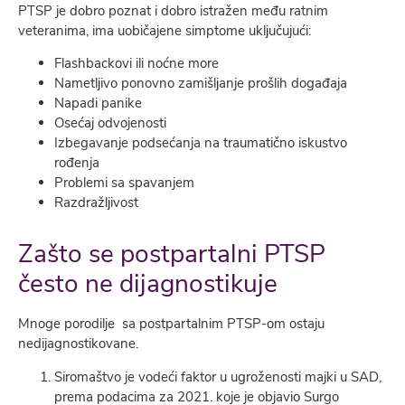
PTSP je dobro poznat i dobro istražen među ratnim
veteranima, ima uobičajene simptome uklјučujući:
Flashbackovi ili noćne more
Nametlјivo ponovno zamišlјanje prošlih događaja
Napadi panike
Osećaj odvojenosti
Izbegavanje podsećanja na traumatično iskustvo
rođenja
Problemi sa spavanjem
Razdražlјivost
Zašto se postpartalni PTSP
često ne dijagnostikuje
Mnoge porodilje sa postpartalnim PTSP-om ostaju
nedijagnostikovane.
Siromaštvo je vodeći faktor u ugroženosti majki u SAD,
prema podacima za 2021. koje je objavio Surgo