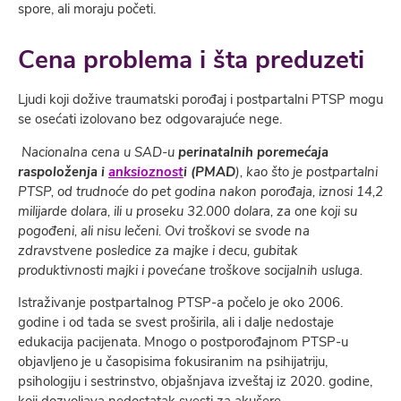
spore, ali moraju početi.
Cena problema i šta preduzeti
Ljudi koji dožive traumatski porođaj i postpartalni PTSP mogu
se osećati izolovano bez odgovarajuće nege.
Nacionalna cena u SAD-u
perinatalnih poremećaja
raspoloženja i
anksioznost
i
(PMAD
), kao što je postpartalni
PTSP, od trudnoće do pet godina nakon porođaja, iznosi 14,2
milijarde dolara, ili u proseku 32.000 dolara, za one koji su
pogođeni, ali nisu lečeni.
Ovi troškovi se svode na
zdravstvene posledice za majke i decu, gubitak
produktivnosti majki i povećane troškove socijalnih usluga.
Istraživanje postpartalnog PTSP-a počelo je oko 2006.
godine i od tada se svest proširila, ali i dalјe nedostaje
edukacija pacijenata. Mnogo o postporođajnom PTSP-u
objavlјeno je u časopisima fokusiranim na psihijatriju,
psihologiju i sestrinstvo, objašnjava izveštaj iz 2020. godine,