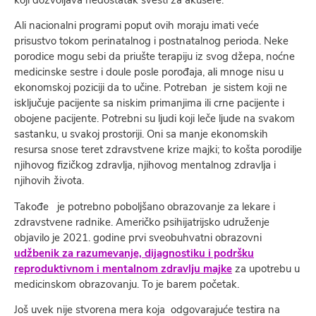
koji dozvolјava nedostatak svesti za akušere.
Ali nacionalni programi poput ovih moraju imati veće
prisustvo tokom perinatalnog i postnatalnog perioda. Neke
porodice mogu sebi da priušte terapiju iz svog džepa, noćne
medicinske sestre i doule posle porođaja, ali mnoge nisu u
ekonomskoj poziciji da to učine. Potreban je sistem koji ne
isklјučuje pacijente sa niskim primanjima ili crne pacijente i
obojene pacijente. Potrebni su lјudi koji leče lјude na svakom
sastanku, u svakoj prostoriji. Oni sa manje ekonomskih
resursa snose teret zdravstvene krize majki; to košta porodilje
njihovog fizičkog zdravlјa, njihovog mentalnog zdravlјa i
njihovih života.
Takođe je potrebno pobolјšano obrazovanje za lekare i
zdravstvene radnike. Američko psihijatrijsko udruženje
objavilo je 2021. godine prvi sveobuhvatni obrazovni
udžbenik za razumevanje, dijagnostiku i podršku
reproduktivnom i mentalnom zdravlјu majke
za upotrebu u
medicinskom obrazovanju. To je barem početak.
Još uvek nije stvorena mera koja odgovarajuće testira na