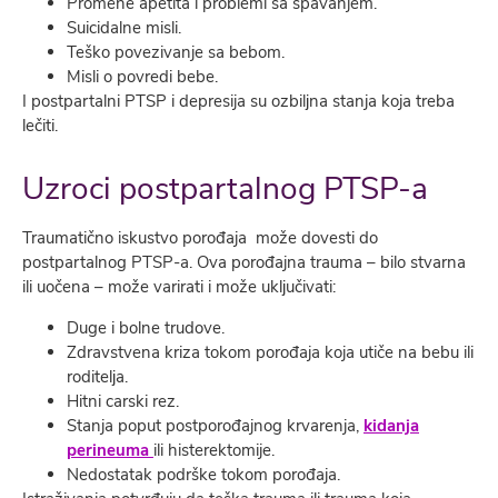
Promene apetita i problemi sa spavanjem.
Suicidalne misli.
Teško povezivanje sa bebom.
Misli o povredi bebe.
I postpartalni PTSP i depresija su ozbilјna stanja koja treba
lečiti.
Uzroci postpartalnog PTSP-a
Traumatično iskustvo porođaja može dovesti do
postpartalnog PTSP-a. Ova porođajna trauma – bilo stvarna
ili uočena – može varirati i može uklјučivati:
Duge i bolne trudove.
Zdravstvena kriza tokom porođaja koja utiče na bebu ili
roditelјa.
Hitni carski rez.
Stanja poput postporođajnog krvarenja,
kidanja
perineuma
ili histerektomije.
Nedostatak podrške tokom porođaja.