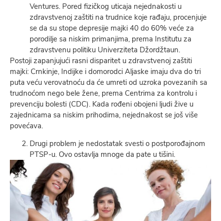
Ventures. Pored fizičkog uticaja nejednakosti u
zdravstvenoj zaštiti na trudnice koje rađaju, procenjuje
se da su stope depresije majki 40 do 60% veće za
porodilje sa niskim primanjima, prema Institutu za
zdravstvenu politiku Univerziteta Džordžtaun.
Postoji zapanjujući rasni disparitet u zdravstvenoj zaštiti
majki: Crnkinje, Indijke i domorodci Alјaske imaju dva do tri
puta veću verovatnoću da će umreti od uzroka povezanih sa
trudnoćom nego bele žene, prema Centrima za kontrolu i
prevenciju bolesti (CDC). Kada rođeni obojeni lјudi žive u
zajednicama sa niskim prihodima, nejednakost se još više
povećava.
Drugi problem je nedostatak svesti o postporođajnom
PTSP-u. Ovo ostavlјa mnoge da pate u tišini.