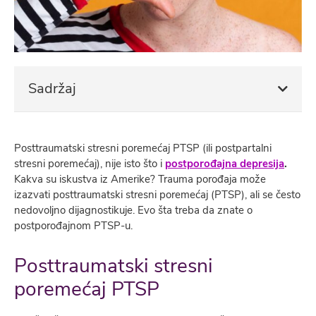
Sadržaj
Posttraumatski stresni poremećaj PTSP (ili postpartalni
stresni poremećaj), nije isto što i
postporođajna depresija
.
Kakva su iskustva iz Amerike? Trauma porođaja može
izazvati posttraumatski stresni poremećaj (PTSP), ali se često
nedovolјno dijagnostikuje. Evo šta treba da znate o
postporođajnom PTSP-u.
Posttraumatski stresni
poremećaj PTSP