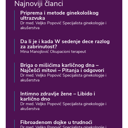
Najnoviji članci
Priprema i metode ginekološkog
ultrazvuka
Dr med. Veljko Popović Specijalista ginekologije i
akušerstva
Da li je i kada W sedenje dece razlog
za zabrinutost?
Mina Manojlović Okupacioni terapeut
Briga o mišićima karličnog dna –
Najčešći mitovi – Pitanja i odgovori
Dr med. Veljko Popović Specijalista ginekologije i
akušerstva
Intimno zdravlje žene – Libido i
karlično dno
Dr med. Veljko Popović Specijalista ginekologije i
akušerstva
Fibroadenom dojke u trudnoći
Dr med. Veljko Popović Specijalista ginekologije i