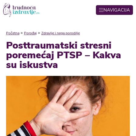
NAVIGACIJA
»
»
Početna
Porođaj
Zdravlje i nega porodilje
Posttraumatski stresni
poremećaj PTSP – Kakva
su iskustva