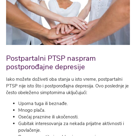
Postpartalni PTSP naspram
postporođajne depresije
Iako možete doživeti oba stanja u isto vreme, postpartalni
PTSP nije isto što i postporođajna depresija. Ovo poslednje je
često obeleženo simptomima uklјučujući:
Uporna tuga ili beznađe.
Mnogo plača.
Osećaj praznine ili ukočenosti.
Gubitak interesovanja za nekada prijatne aktivnosti i
povlačenje.