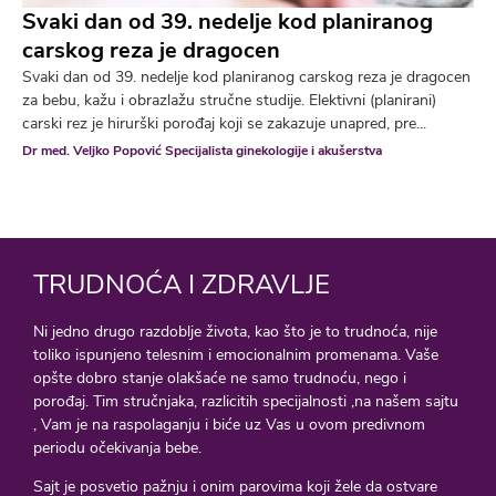
Svaki dan od 39. nedelje kod planiranog
carskog reza je dragocen
Svaki dan od 39. nedelje kod planiranog carskog reza je dragocen
za bebu, kažu i obrazlažu stručne studije. Elektivni (planirani)
carski rez je hirurški porođaj koji se zakazuje unapred, pre...
Dr med. Veljko Popović Specijalista ginekologije i akušerstva
TRUDNOĆA I ZDRAVLJE
Ni jedno drugo razdoblje života, kao što je to trudnoća, nije
toliko ispunjeno telesnim i emocionalnim promenama. Vaše
opšte dobro stanje olakšaće ne samo trudnoću, nego i
porođaj. Tim stručnjaka, razlicitih specijalnosti ,na našem sajtu
, Vam je na raspolaganju i biće uz Vas u ovom predivnom
periodu očekivanja bebe.
Sajt je posvetio pažnju i onim parovima koji žele da ostvare