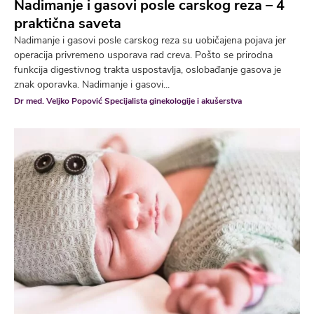
Nadimanje i gasovi posle carskog reza – 4
praktična saveta
Nadimanje i gasovi posle carskog reza su uobičajena pojava jer
operacija privremeno usporava rad creva. Pošto se prirodna
funkcija digestivnog trakta uspostavlja, oslobađanje gasova je
znak oporavka. Nadimanje i gasovi...
Dr med. Veljko Popović Specijalista ginekologije i akušerstva