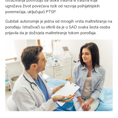
Istraživanja potvrđuju da teška trauma ili trauma koja
ugrožava život povećava rizik od razvoja psihijatrijskih
poremećaja, uklјučujući PTSP.
Gubitak autonomije
je jedna od mnogih vrsta maltretiranja na
porođaju. Istraživači su otkrili da je u SAD svaka šesta osoba
prijavila da je doživjela maltretiranje tokom porođaja.