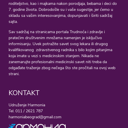
roditeljstvo, kao i majkama nakon porodjaja, bebama i deci do
7. godine života. Dobrodošle su i vaše sugestije, jer ćemo u
skladu sa vašim interesovanjima, dopunjavati i širiti sadržaj
sajta.
Sav sadržaj na stranicama portala Trudnoća i zdravlje i
pratećim društvenim mrežama namenjen je isključivo
informisanju. Uvek potražite savet svog lekara ili drugog
kvalifikovanog zdravstvenog radnika s bilo kojim pitanjima
koja imate u vezi s medicinskim stanjem. Nikada ne
zanemarujte profesionalni medicinski savet niti treba da
odgađate traženje zbog nečega što ste pročitali na ovoj web
strani.
KONTAKT
Udruženje Harmonia
Tel. 011 / 2621 787
harmoniabeograd@gmail.com