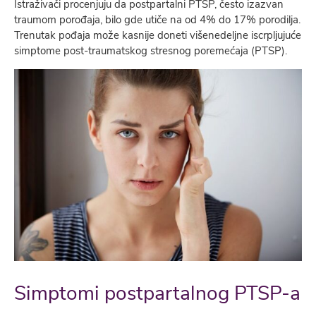
Istraživači procenjuju da postpartalni PTSP, često izazvan
traumom porođaja, bilo gde utiče na od 4% do 17% porodilja.
Trenutak pođaja može kasnije doneti višenedelјne iscrplјujuće
simptome post-traumatskog stresnog poremećaja (PTSP).
Simptomi postpartalnog PTSP-a