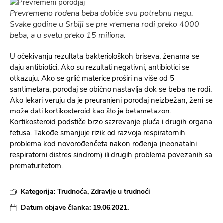
Prevremeno rođena beba dobiće svu potrebnu negu.
Svake godine u Srbiji se pre vremena rodi preko 4000
beba, a u svetu preko 15 miliona.
U očekivanju rezultata bakteriološkoh briseva, ženama se
daju antibiotici. Ako su rezultati negativni, antibiotici se
otkazuju. Ako se grlić materice proširi na više od 5
santimetara, porođaj se obično nastavlja dok se beba ne rodi.
Ako lekari veruju da je preuranjeni porođaj neizbežan, ženi se
može dati kortikosteroid kao što je betametazon.
Kortikosteroid podstiče brzo sazrevanje pluća i drugih organa
fetusa. Takođe smanjuje rizik od razvoja respiratornih
problema kod novorođenčeta nakon rođenja (neonatalni
respiratorni distres sindrom) ili drugih problema povezanih sa
prematuritetom.
Kategorija:
Trudnoća
,
Zdravlje u trudnoći
Datum objave članka:
19.06.2021.