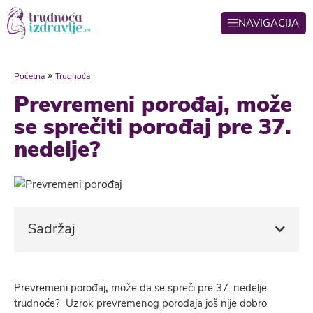
NAVIGACIJA
»
Početna
Trudnoća
Prevremeni porođaj, može
se sprečiti porođaj pre 37.
nedelje?
Sadržaj
Prevremeni porođaj
,
može da se spreči pre 37. nedelje
trudnoće? Uzrok prevremenog porođaja još nije dobro