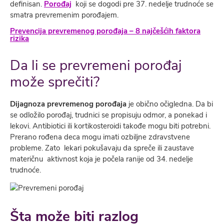
definisan.
Porođaj
koji se dogodi pre 37. nedelje trudnoće se
smatra prevremenim porođajem.
Prevencija prevremenog porođaja – 8 najčešćih faktora
rizika
Da li se prevremeni porođaj
može sprečiti?
Dijagnoza prevremenog porođaja
je obično očigledna. Da bi
se odložilo porođaj, trudnici se propisuju odmor, a ponekad i
lekovi. Antibiotici ili kortikosteroidi takođe mogu biti potrebni.
Prerano rođena deca mogu imati ozbiljne zdravstvene
probleme. Zato lekari pokušavaju da spreče ili zaustave
materičnu aktivnost koja je počela ranije od 34. nedelje
trudnoće.
Šta može biti razlog