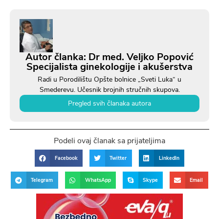
Autor članka: Dr med. Veljko Popović
Specijalista ginekologije i akušerstva
Radi u Porodilištu Opšte bolnice „Sveti Luka“ u
Smederevu. Učesnik brojnih stručnih skupova.
Pregled svih članaka autora
Podeli ovaj članak sa prijateljima
Facebook
Twitter
LinkedIn
Telegram
WhatsApp
Skype
Email