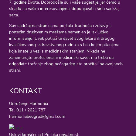
7. godine života. Dobrodošle su i vaše sugestije, jer ćemo u
skladu sa vašim interesovanjima, dopunjavati i širiti sadržaj
sajta.
Sav sadržaj na stranicama portala Trudnoća i zdravlje i
pratećim društvenim mrežama namenjen je isključivo
informisanju. Uvek potražite savet svog lekara ili drugog
kvalifikovanog zdravstvenog radnika s bilo kojim pitanjima
koja imate u vezi s medicinskim stanjem. Nikada ne
zanemarujte profesionalni medicinski savet niti treba da
odgađate traženje zbog nečega što ste pročitali na ovoj web
strani.
KONTAKT
Udruženje Harmonia
Tel. 011 / 2621 787
harmoniabeograd@gmail.com
Uslovi korišćenja
|
Politika privatnosti