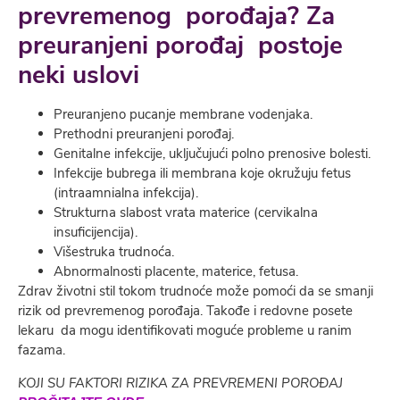
prevremenog porođaja? Za
preuranjeni porođaj postoje
neki uslovi
Preuranjeno pucanje membrane vodenjaka.
Prethodni preuranjeni porođaj.
Genitalne infekcije, uključujući polno prenosive bolesti.
Infekcije bubrega ili membrana koje okružuju fetus
(intraamnialna infekcija).
Strukturna slabost vrata materice (cervikalna
insuficijencija).
Višestruka trudnoća.
Abnormalnosti placente, materice, fetusa.
Zdrav životni stil tokom trudnoće može pomoći da se smanji
rizik od prevremenog porođaja. Takođe i redovne posete
lekaru da mogu identifikovati moguće probleme u ranim
fazama.
KOJI SU FAKTORI RIZIKA ZA PREVREMENI POROĐAJ