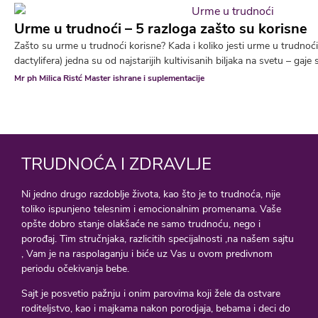
Urme u trudnoći – 5 razloga zašto su korisne
Zašto su urme u trudnoći korisne? Kada i koliko jesti urme u trudno
dactylifera) jedna su od najstarijih kultivisanih biljaka na svetu – gaje 
Mr ph Milica Ristć Master ishrane i suplementacije
TRUDNOĆA I ZDRAVLJE
Ni jedno drugo razdoblje života, kao što je to trudnoća, nije
toliko ispunjeno telesnim i emocionalnim promenama. Vaše
opšte dobro stanje olakšaće ne samo trudnoću, nego i
porođaj. Tim stručnjaka, razlicitih specijalnosti ,na našem sajtu
, Vam je na raspolaganju i biće uz Vas u ovom predivnom
periodu očekivanja bebe.
Sajt je posvetio pažnju i onim parovima koji žele da ostvare
roditeljstvo, kao i majkama nakon porodjaja, bebama i deci do