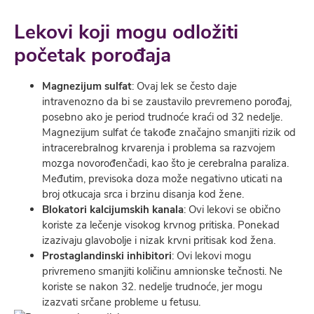
Lekovi koji mogu odložiti
početak porođaja
Magnezijum sulfat
: Ovaj lek se često daje
intravenozno da bi se zaustavilo prevremeno porođaj,
posebno ako je period trudnoće kraći od 32 nedelje.
Magnezijum sulfat će takođe značajno smanjiti rizik od
intracerebralnog krvarenja i problema sa razvojem
mozga novorođenčadi, kao što je cerebralna paraliza.
Međutim, previsoka doza može negativno uticati na
broj otkucaja srca i brzinu disanja kod žene.
Blokatori kalcijumskih kanala
: Ovi lekovi se obično
koriste za lečenje visokog krvnog pritiska. Ponekad
izazivaju glavobolje i nizak krvni pritisak kod žena.
Prostaglandinski inhibitori
: Ovi lekovi mogu
privremeno smanjiti količinu amnionske tečnosti. Ne
koriste se nakon 32. nedelje trudnoće, jer mogu
izazvati srčane probleme u fetusu.