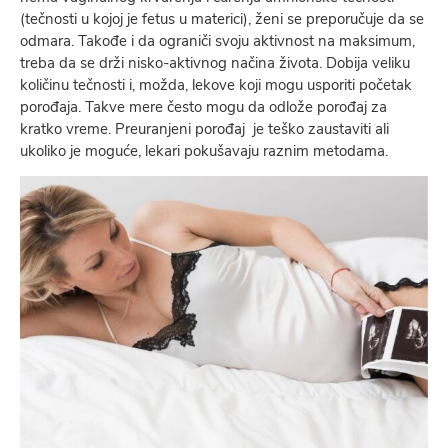
(tečnosti u kojoj je fetus u materici), ženi se preporučuje da se
odmara. Takođe i da ograniči svoju aktivnost na maksimum,
treba da se drži nisko-aktivnog načina života. Dobija veliku
količinu tečnosti i, možda, lekove koji mogu usporiti početak
porođaja. Takve mere često mogu da odlože porođaj za
kratko vreme. Preuranjeni porođaj je teško zaustaviti ali
ukoliko je moguće, lekari pokušavaju raznim metodama.