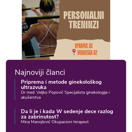
Najnoviji članci
Priprema i metode ginekološkog
ultrazvuka
Dr med. Veljko Popović Specijalista ginekologije i
akušerstva
Da li je i kada W sedenje dece razlog
za zabrinutost?
Mina Manojlović Okupacioni terapeut