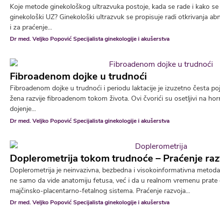
Koje metode ginekološkog ultrazvuka postoje, kada se rade i kako se 
ginekološki UZ? Ginekološki ultrazvuk se propisuje radi otkrivanja ab
i za praćenje...
Dr med. Veljko Popović Specijalista ginekologije i akušerstva
Fibroadenom dojke u trudnoći
Fibroadenom dojke u trudnoći i periodu laktacije je izuzetno česta
žena razvije fibroadenom tokom života. Ovi čvorići su osetljivi na ho
dojenje...
Dr med. Veljko Popović Specijalista ginekologije i akušerstva
Doplerometrija tokom trudnoće – Praćenje raz
Doplerometrija je neinvazivna, bezbedna i visokoinformativna metod
ne samo da vide anatomiju fetusa, već i da u realnom vremenu prate
majčinsko-placentarno-fetalnog sistema. Praćenje razvoja...
Dr med. Veljko Popović Specijalista ginekologije i akušerstva