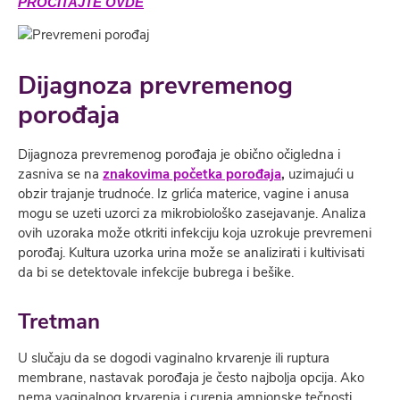
PROČITAJTE OVDE
Dijagnoza prevremenog
porođaja
Dijagnoza prevremenog porođaja je obično očigledna i
zasniva se na
znakovima početka porođaja
,
uzimajući u
obzir trajanje trudnoće. Iz grlića materice, vagine i anusa
mogu se uzeti uzorci za mikrobiološko zasejavanje. Analiza
ovih uzoraka može otkriti infekciju koja uzrokuje prevremeni
porođaj. Kultura uzorka urina može se analizirati i kultivisati
da bi se detektovale infekcije bubrega i bešike.
Tretman
U slučaju da se dogodi vaginalno krvarenje ili ruptura
membrane, nastavak porođaja je često najbolja opcija. Ako
nema vaginalnog krvarenja i curenja amnionske tečnosti