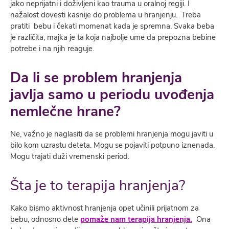
jako neprijatni i doživljeni kao trauma u oralnoj regiji. I
nažalost dovesti kasnije do problema u hranjenju. Treba
pratiti bebu i čekati momenat kada je spremna. Svaka beba
je različita, majka je ta koja najbolje ume da prepozna bebine
potrebe i na njih reaguje.
Da li se problem hranjenja
javlja samo u periodu uvođenja
nemlečne hrane?
Ne, važno je naglasiti da se problemi hranjenja mogu javiti u
bilo kom uzrastu deteta. Mogu se pojaviti potpuno iznenada.
Mogu trajati duži vremenski period.
Šta je to terapija hranjenja?
Kako bismo aktivnost hranjenja opet učinili prijatnom za
bebu, odnosno dete
pomaže nam terapija hranjenja.
Ona