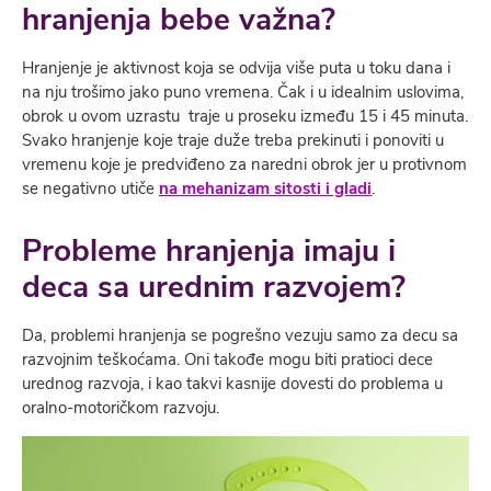
hranjenja bebe važna?
Hranjenje je aktivnost koja se odvija više puta u toku dana i
na nju trošimo jako puno vremena. Čak i u idealnim uslovima,
obrok u ovom uzrastu traje u proseku između 15 i 45 minuta.
Svako hranjenje koje traje duže treba prekinuti i ponoviti u
vremenu koje je predviđeno za naredni obrok jer u protivnom
se negativno utiče
na mehanizam sitosti i gladi
.
Probleme hranjenja imaju i
deca sa urednim razvojem?
Da, problemi hranjenja se pogrešno vezuju samo za decu sa
razvojnim teškoćama. Oni takođe mogu biti pratioci dece
urednog razvoja, i kao takvi kasnije dovesti do problema u
oralno-motoričkom razvoju.