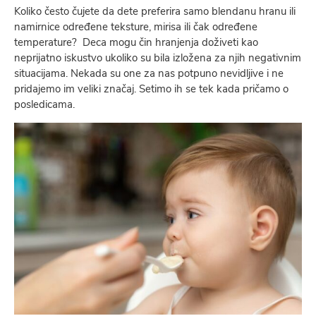
Koliko često čujete da dete preferira samo blendanu hranu ili
namirnice određene teksture, mirisa ili čak određene
temperature? Deca mogu čin hranjenja doživeti kao
neprijatno iskustvo ukoliko su bila izložena za njih negativnim
situacijama. Nekada su one za nas potpuno nevidljive i ne
pridajemo im veliki značaj. Setimo ih se tek kada pričamo o
posledicama.