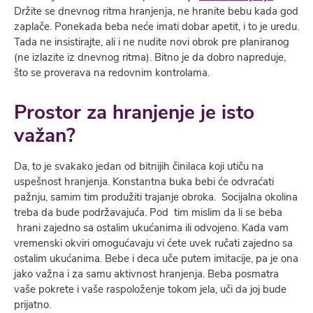
Držite se dnevnog ritma hranjenja, ne hranite bebu kada god
zaplače. Ponekada beba neće imati dobar apetit, i to je uredu.
Tada ne insistirajte, ali i ne nudite novi obrok pre planiranog
(ne izlazite iz dnevnog ritma). Bitno je da dobro napreduje,
što se proverava na redovnim kontrolama.
Prostor za hranjenje je isto
važan?
Da, to je svakako jedan od bitnijih činilaca koji utiču na
uspešnost hranjenja. Konstantna buka bebi će odvraćati
pažnju, samim tim produžiti trajanje obroka. Socijalna okolina
treba da bude podržavajuća. Pod tim mislim da li se beba
hrani zajedno sa ostalim ukućanima ili odvojeno. Kada vam
vremenski okviri omogućavaju vi ćete uvek ručati zajedno sa
ostalim ukućanima. Bebe i deca uče putem imitacije, pa je ona
jako važna i za samu aktivnost hranjenja. Beba posmatra
vaše pokrete i vaše raspoloženje tokom jela, uči da joj bude
prijatno.