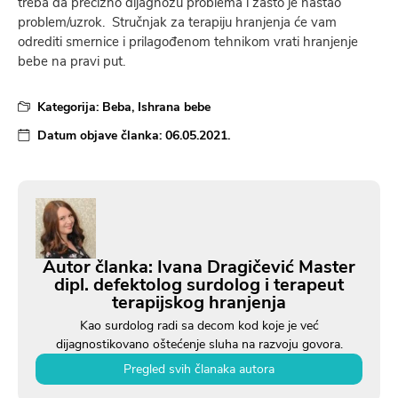
treba da precizno dijagnozu problema i zašto je nastao
problem/uzrok. Stručnjak za terapiju hranjenja će vam
odrediti smernice i prilagođenom tehnikom vrati hranjenje
bebe na pravi put.
Kategorija:
Beba
,
Ishrana bebe
Datum objave članka:
06.05.2021.
Autor članka: Ivana Dragičević Master
dipl. defektolog surdolog i terapeut
terapijskog hranjenja
Kao surdolog radi sa decom kod koje je već
dijagnostikovano oštećenje sluha na razvoju govora.
Pregled svih članaka autora