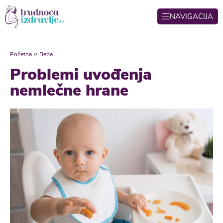
NAVIGACIJA
»
Početna
Beba
Problemi uvođenja
nemlečne hrane