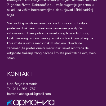
7. godine života. Dobrodošle su i vaše sugestije, jer ćemo u
skladu sa vašim interesovanjima, dopunjavati i širiti sadržaj
sajta.
Sav sadržaj na stranicama portala Trudnoća i zdravlje i
pratećim društvenim mrežama namenjen je isključivo
informisanju. Uvek potražite savet svog lekara ili drugog
kvalifikovanog zdravstvenog radnika s bilo kojim pitanjima
koja imate u vezi s medicinskim stanjem. Nikada ne
zanemarujte profesionalni medicinski savet niti treba da
odgađate traženje zbog nečega što ste pročitali na ovoj web
strani.
KONTAKT
Udruženje Harmonia
Tel. 011 / 2621 787
harmoniabeograd@gmail.com