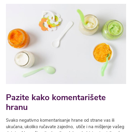
Pazite kako komentarišete
hranu
Svako negativno komentarisanje hrane od strane vas ili
ukućana, ukoliko ručavate zajedno, utiče i na mišljenje vašeg