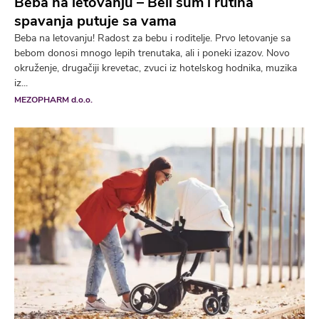
Beba na letovanju – Beli šum i rutina
spavanja putuje sa vama
Beba na letovanju! Radost za bebu i roditelje. Prvo letovanje sa
bebom donosi mnogo lepih trenutaka, ali i poneki izazov. Novo
okruženje, drugačiji krevetac, zvuci iz hotelskog hodnika, muzika
iz...
MEZOPHARM d.o.o.