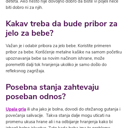
deteta. Ako nešto nije dovoljno dobro da biste vi pojeli neće
biti dobro ni za njih.
Kakav treba da bude pribor za
jelo za bebe?
Važan je i odabir pribora za jelo bebe. Koristite primeren
pribor za bebe. Korišćenje metalne kašike na samom početku
upoznavanja bebe sa novim načinom ishrane, može
poremetiti dalji tok hranjenja ukoliko je samo došlo do
refleksnog zagrižaja.
Posebna stanja zahtevaju
poseban odnos?
Upala grla
ili uha jako je bolna, dovodi do otežanog gutanja i
povećanja salivacije. Takva stanja dalje mogu uticati na
promenu ukusa hrane ali i na odbijanje hranjenja kako bi