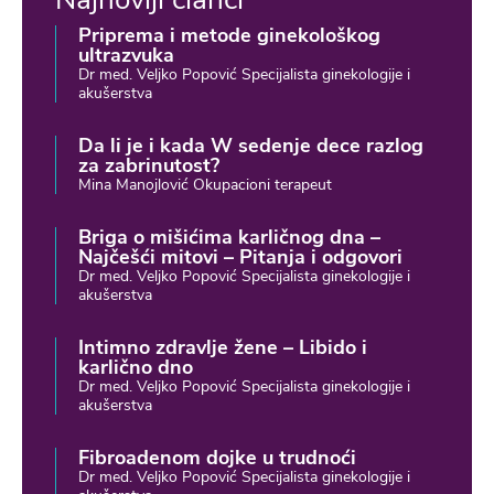
Priprema i metode ginekološkog
ultrazvuka
Dr med. Veljko Popović Specijalista ginekologije i
akušerstva
Da li je i kada W sedenje dece razlog
za zabrinutost?
Mina Manojlović Okupacioni terapeut
Briga o mišićima karličnog dna –
Najčešći mitovi – Pitanja i odgovori
Dr med. Veljko Popović Specijalista ginekologije i
akušerstva
Intimno zdravlje žene – Libido i
karlično dno
Dr med. Veljko Popović Specijalista ginekologije i
akušerstva
Fibroadenom dojke u trudnoći
Dr med. Veljko Popović Specijalista ginekologije i