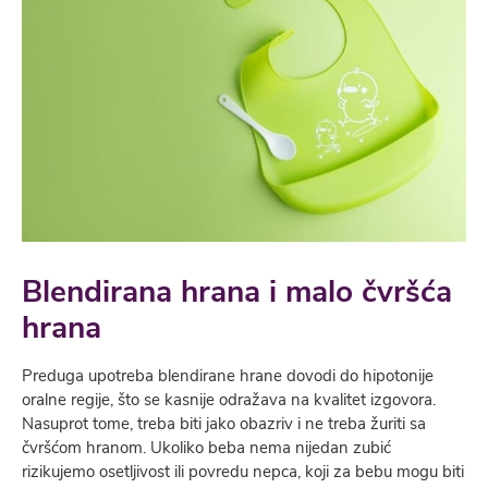
Blendirana hrana i malo čvršća
hrana
Preduga upotreba blendirane hrane dovodi do hipotonije
oralne regije, što se kasnije odražava na kvalitet izgovora.
Nasuprot tome, treba biti jako obazriv i ne treba žuriti sa
čvršćom hranom. Ukoliko beba nema nijedan zubić
rizikujemo osetljivost ili povredu nepca, koji za bebu mogu biti