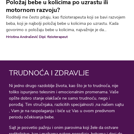
Položaj bebe u kolicima po uzrastu ili
motornom razvoju?
Roditelji me često pitaju, kao fizioterapeuta koji se bavi razvojem
beba, koji je najbolji položaj bebe u kolicima po uzrastu. Kada
govorimo o položaju bebe u kolicima, najvažnije je da...
Hristina Andrašević Dipl. fizioterapeut
TRUDNOĆA I ZDRAVLJE
Ni jedno drugo razdoblje života, kao što je to trudnoća, nije
toliko ispunjeno telesnim i emocionalnim promenama. Vaše
opšte dobro stanje olakšaće ne samo trudnoću, nego i
porođaj. Tim stručnjaka, razlicitih specijalnosti ,na našem sajtu
, Vam je na raspolaganju i biće uz Vas u ovom predivnom
periodu očekivanja bebe.
Sajt je posvetio pažnju i onim parovima koji žele da ostvare
roditeljstvo, kao i majkama nakon porodjaja, bebama i deci do