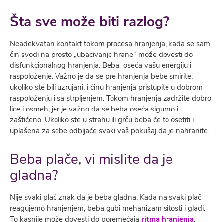
Šta sve može biti razlog?
Neadekvatan kontakt tokom procesa hranjenja, kada se sam
čin svodi na prosto „ubacivanje hrane“ može dovesti do
disfunkcionalnog hranjenja. Beba oseća vašu energiju i
raspoloženje. Važno je da se pre hranjenja bebe smirite,
ukoliko ste bili uzrujani, i činu hranjenja pristupite u dobrom
raspoloženju i sa strpljenjem. Tokom hranjenja zadržite dobro
lice i osmeh, jer je važno da se beba oseća sigurno i
zaštićeno. Ukoliko ste u strahu ili grču beba će to osetiti i
uplašena za sebe odbijaće svaki vaš pokušaj da je nahranite.
Beba plače, vi mislite da je
gladna?
Nije svaki plač znak da je beba gladna. Kada na svaki plač
reagujemo hranjenjem, beba gubi mehanizam sitosti i gladi.
To kasnije može dovesti do poremećaja
ritma hranjenja
.