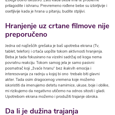
izbegli bolno iskustvo. Zato kada beba ima te probleme
prilagodite i ishranu. Prevremeno rođene bebe su izbirljivije i
osetljivije kada je hrana u pitanju, budite stpljivi.
Hranjenje uz crtane filmove nije
preporučeno
Jedna od najčešćih grešaka je baš upotreba ekrana (Tv,
tablet, telefon) i crtaća uopšte tokom aktivnosti hranjenja.
Beba je tada fokusirano na vizelni sadržaj od koga nema
povratnu reakciju. Tokom samog jela je samo pasivni
posmatrač koji „žvaće hranu“ bez ikakvih emocija i
interesovanja za radnju u kojoj bi ono trebalo biti glavni
akter. Tada osim dragocenog vremena koje možemo
iskoristiti da imenujemo detetu namirnice, ukuse, boje i oblike,
mi rizikujemo da negativno utičemo na odnos sitosti i gladi.
Upotrebom ekrana možemo i produžiti trajanje obroka.
Da li je dužina trajanja