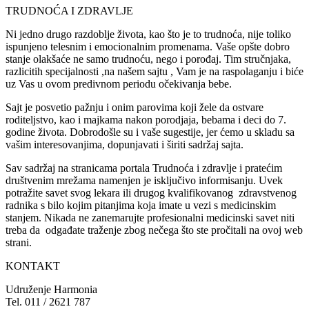
TRUDNOĆA I ZDRAVLJE
Ni jedno drugo razdoblje života, kao što je to trudnoća, nije toliko
ispunjeno telesnim i emocionalnim promenama. Vaše opšte dobro
stanje olakšaće ne samo trudnoću, nego i porođaj. Tim stručnjaka,
razlicitih specijalnosti ,na našem sajtu , Vam je na raspolaganju i biće
uz Vas u ovom predivnom periodu očekivanja bebe.
Sajt je posvetio pažnju i onim parovima koji žele da ostvare
roditeljstvo, kao i majkama nakon porodjaja, bebama i deci do 7.
godine života. Dobrodošle su i vaše sugestije, jer ćemo u skladu sa
vašim interesovanjima, dopunjavati i širiti sadržaj sajta.
Sav sadržaj na stranicama portala Trudnoća i zdravlje i pratećim
društvenim mrežama namenjen je isključivo informisanju. Uvek
potražite savet svog lekara ili drugog kvalifikovanog zdravstvenog
radnika s bilo kojim pitanjima koja imate u vezi s medicinskim
stanjem. Nikada ne zanemarujte profesionalni medicinski savet niti
treba da odgađate traženje zbog nečega što ste pročitali na ovoj web
strani.
KONTAKT
Udruženje Harmonia
Tel. 011 / 2621 787