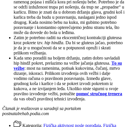
ramenog pojasa i mišića kora pri nošenju bebe. Potrebno je da
se održi izduženost trupa pri nošenju, da trup ne „propadne“ u
karlicu. Bitno je znati da u dobrom držanju glava, grudni koš i
karlica treba da budu u poravnanju, naslagani jedno ispod
drugog. Kada nosimo bebu na kuku, mi gubimo potrebno
poravnanje i konstantno opterećujemo jednu stranu tela, što
može da dovede do bola u leđima.
Zatim je potrebno raditi na ekscentričnoj kontrakciji gluteusa
kroz pokrete tzv.
hip hindža
. Da bi se gluteus jačao, potrebno
je da je u mogućnosti da se u potpunosti opruži i skrati
prilikom vežbanja.
Kada smo poradili na boljem držanju, zatim dobro savladali
hip hindž pokret, prelazimo na vežbe jačanja gluteusa.
To su
vežbe
: most na ramenima, potisak kukovima, čučanj, mrtvo
dizanje, iskoraci. Prilikom izvođenja ovih vežbi i dalje
vodimo računa o pravilnom poravnanju. Između glave,
grudnog koša i karlice i da se pokret izvodi pokretom iz
kukova, a ne izvijanjem leđa. Ukoliko niste sigurni u svoje
pravilno izvođenje vežbi, potražite
pomoć stručnog trenera
da vas obuči pravilnoj tehnici izvođenja.
Članak je realizovan u saradnji sa portalom
postnatalrehab.podia.com
Kategorija:
Fizička aktivnost posle porođaja
,
Fizička