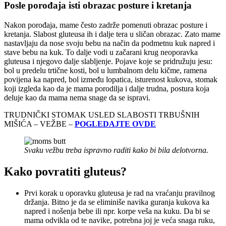
Posle porođaja isti obrazac posture i kretanja
Nakon porođaja, mame često zadrže pomenuti obrazac posture i
kretanja. Slabost gluteusa ih i dalje tera u sličan obrazac. Zato mame
nastavljaju da nose svoju bebu na način da podmetnu kuk napred i
stave bebu na kuk. To dalje vodi u začarani krug neoporavka
gluteusa i njegovo dalje slabljenje. Pojave koje se pridružuju jesu:
bol u predelu trtične kosti, bol u lumbalnom delu kičme, ramena
povijena ka napred, bol između lopatica, isturenost kukova, stomak
koji izgleda kao da je mama porodilja i dalje trudna, postura koja
deluje kao da mama nema snage da se ispravi.
TRUDNIČKI STOMAK USLED SLABOSTI TRBUŠNIH
MIŠIĆA – VEŽBE –
POGLEDAJTE OVDE
Svaku vežbu treba ispravno raditi kako bi bila delotvorna.
Kako povratiti gluteus?
Prvi korak u oporavku gluteusa je rad na vraćanju pravilnog
držanja. Bitno je da se eliminiše navika guranja kukova ka
napred i nošenja bebe ili npr. korpe veša na kuku. Da bi se
mama odvikla od te navike, potrebna joj je veća snaga ruku,