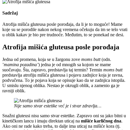
Sadržaj
Atrofija mišića gluteusa posle porođaja, da li je to moguće! Mame
koje su se porodile nakon nekog vremena očekuju da im se telo vrati
u oblik kakav je bio pre trudnoće. Međutim, to se ponekad ne desi.
Atrofija mišića gluteusa posle porođaja
Jedna od promena, koja se u žargonu zove
moms butt
(odn.
’
mamina pozadina’
) jedna je od mnogih sa kojom se mame
suočavaju. Šta, zapravo, predstavlja taj termin? Termin
moms butt
predstavlja atrofiju mišića gluteusa i pojavu zadnjice koja je ravna,
podvučena. To je pojava koja se opisuje kao da se zadnjica istopila.
U smislu njenog oblika. Nestao je okrugli oblik, a zamenio ga je
ravniji oblik.
Nije samo stvar estetike već je i stvar zdravlja…
Snažni gluteusi nisu samo stvar estetike. Zapravo oni su jako bitni u
kinetičkom lancu i imaju direktan uticaj na
mišiće karličnog dna
.
Ako oni ne rade kako treba, to dalje ima uticaj na mišiće kora (tj.