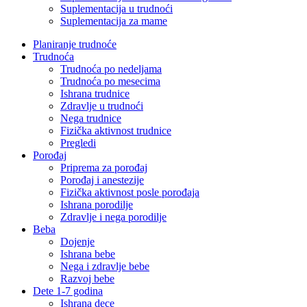
Suplementacija u trudnoći
Suplementacija za mame
Planiranje trudnoće
Trudnoća
Trudnoća po nedeljama
Trudnoća po mesecima
Ishrana trudnice
Zdravlje u trudnoći
Nega trudnice
Fizička aktivnost trudnice
Pregledi
Porođaj
Priprema za porođaj
Porođaj i anestezije
Fizička aktivnost posle porođaja
Ishrana porodilje
Zdravlje i nega porodilje
Beba
Dojenje
Ishrana bebe
Nega i zdravlje bebe
Razvoj bebe
Dete 1-7 godina
Ishrana dece