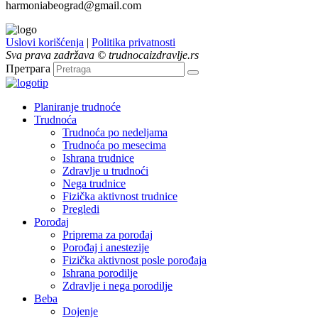
harmoniabeograd@gmail.com
Uslovi korišćenja
|
Politika privatnosti
Sva prava zadržava © trudnocaizdravlje.rs
Претрага
Planiranje trudnoće
Trudnoća
Trudnoća po nedeljama
Trudnoća po mesecima
Ishrana trudnice
Zdravlje u trudnoći
Nega trudnice
Fizička aktivnost trudnice
Pregledi
Porođaj
Priprema za porođaj
Porođaj i anestezije
Fizička aktivnost posle porođaja
Ishrana porodilje
Zdravlje i nega porodilje
Beba
Dojenje