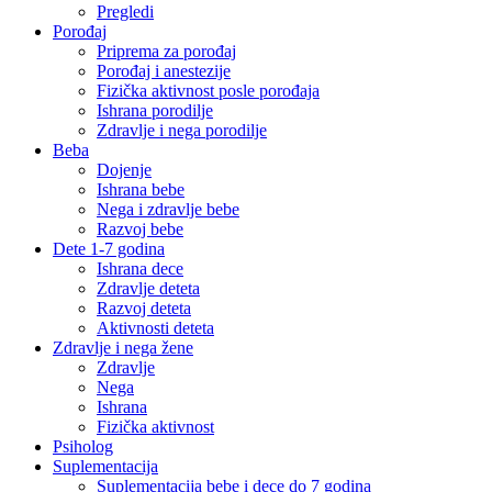
Pregledi
Porođaj
Priprema za porođaj
Porođaj i anestezije
Fizička aktivnost posle porođaja
Ishrana porodilje
Zdravlje i nega porodilje
Beba
Dojenje
Ishrana bebe
Nega i zdravlje bebe
Razvoj bebe
Dete 1-7 godina
Ishrana dece
Zdravlje deteta
Razvoj deteta
Aktivnosti deteta
Zdravlje i nega žene
Zdravlje
Nega
Ishrana
Fizička aktivnost
Psiholog
Suplementacija
Suplementacija bebe i dece do 7 godina