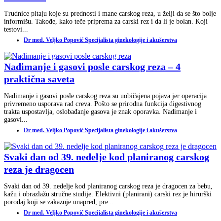
Trudnice pitaju koje su prednosti i mane carskog reza, u želji da se što bolje
informišu. Takođe, kako teče priprema za carski rez i da li je bolan. Koji
testovi...
Dr med. Veljko Popović Specijalista ginekologije i akušerstva
Nadimanje i gasovi posle carskog reza – 4
praktična saveta
Nadimanje i gasovi posle carskog reza su uobičajena pojava jer operacija
privremeno usporava rad creva. Pošto se prirodna funkcija digestivnog
trakta uspostavlja, oslobađanje gasova je znak oporavka. Nadimanje i
gasovi...
Dr med. Veljko Popović Specijalista ginekologije i akušerstva
Svaki dan od 39. nedelje kod planiranog carskog
reza je dragocen
Svaki dan od 39. nedelje kod planiranog carskog reza je dragocen za bebu,
kažu i obrazlažu stručne studije. Elektivni (planirani) carski rez je hirurški
porođaj koji se zakazuje unapred, pre...
Dr med. Veljko Popović Specijalista ginekologije i akušerstva