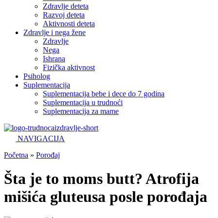
Zdravlje deteta
Razvoj deteta
Aktivnosti deteta
Zdravlje i nega žene
Zdravlje
Nega
Ishrana
Fizička aktivnost
Psiholog
Suplementacija
Suplementacija bebe i dece do 7 godina
Suplementacija u trudnoći
Suplementacija za mame
NAVIGACIJA
Početna
»
Porođaj
Šta je to moms butt? Atrofija
mišića gluteusa posle porođaja