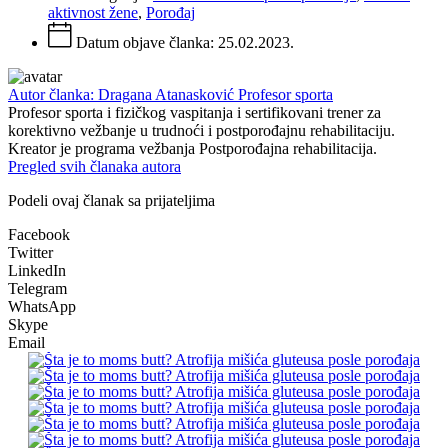
aktivnost žene
,
Porođaj
Datum objave članka:
25.02.2023.
Autor članka: Dragana Atanasković Profesor sporta
Profesor sporta i fizičkog vaspitanja i sertifikovani trener za
korektivno vežbanje u trudnoći i postporođajnu rehabilitaciju.
Kreator je programa vežbanja Postporođajna rehabilitacija.
Pregled svih članaka autora
Podeli ovaj članak sa prijateljima
Facebook
Twitter
LinkedIn
Telegram
WhatsApp
Skype
Email