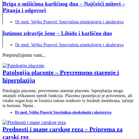
Briga o mišićima karličnog dna – Najčešći mitovi –
Pitanja i odgovori
Dr med. Veljko Popović Specijalista ginekologije i akušerstva
Intimno zdravlje žene – Libido i karlično dno
Dr med. Veljko Popović Specijalista ginekologije i akušerstva
Preporučujemo vam...
Patologija placente – Prevremeno starenje i
hiperplazija
Patologija placente, prevremeno starenje placente, hiperplazija mogu
smanjiti efikasnost njenih funkcija. Placenta (posteljica) je privremeni, ali
vitalni organ koji se formira tokom trudnoće iz fetalnih membrana, tačnije
iz horiona. Njena...
Dr med. Veljko Popović Specijalista ginekologije i akušerstva
Prednosti i mane carskog reza – Priprema za
carski rez