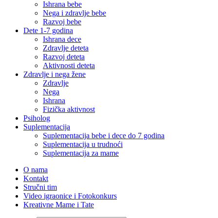
Ishrana bebe
Nega i zdravlje bebe
Razvoj bebe
Dete 1-7 godina
Ishrana dece
Zdravlje deteta
Razvoj deteta
Aktivnosti deteta
Zdravlje i nega žene
Zdravlje
Nega
Ishrana
Fizička aktivnost
Psiholog
Suplementacija
Suplementacija bebe i dece do 7 godina
Suplementacija u trudnoći
Suplementacija za mame
O nama
Kontakt
Stručni tim
Video igraonice i Fotokonkurs
Kreativne Mame i Tate