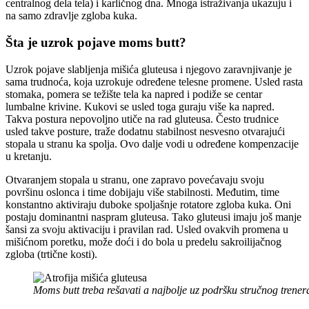
centralnog dela tela) i karličnog dna. Mnoga istraživanja ukazuju i
na samo zdravlje zgloba kuka.
Šta je uzrok pojave moms butt?
Uzrok pojave slabljenja mišića gluteusa i njegovo zaravnjivanje je
sama trudnoća, koja uzrokuje određene telesne promene. Usled rasta
stomaka, pomera se težište tela ka napred i podiže se centar
lumbalne krivine. Kukovi se usled toga guraju više ka napred.
Takva postura nepovoljno utiče na rad gluteusa. Često trudnice
usled takve posture, traže dodatnu stabilnost nesvesno otvarajući
stopala u stranu ka spolja. Ovo dalje vodi u određene kompenzacije
u kretanju.
Otvaranjem stopala u stranu, one zapravo povećavaju svoju
površinu oslonca i time dobijaju više stabilnosti. Međutim, time
konstantno aktiviraju duboke spoljašnje rotatore zgloba kuka. Oni
postaju dominantni naspram gluteusa. Tako gluteusi imaju još manje
šansi za svoju aktivaciju i pravilan rad. Usled ovakvih promena u
mišićnom poretku, može doći i do bola u predelu sakroilijačnog
zgloba (trtične kosti).
Moms butt treba rešavati a najbolje uz podršku stručnog trener