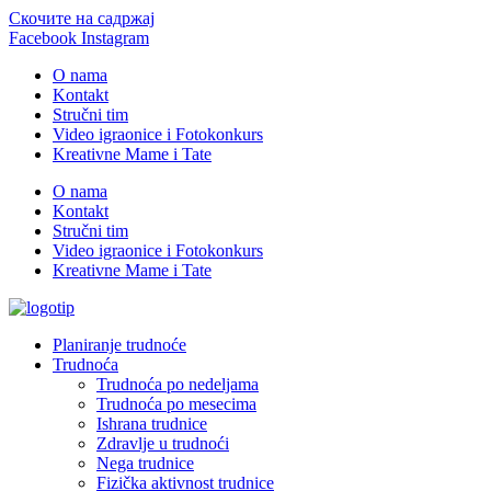
Скочите на садржај
Facebook
Instagram
O nama
Kontakt
Stručni tim
Video igraonice i Fotokonkurs
Kreativne Mame i Tate
O nama
Kontakt
Stručni tim
Video igraonice i Fotokonkurs
Kreativne Mame i Tate
Planiranje trudnoće
Trudnoća
Trudnoća po nedeljama
Trudnoća po mesecima
Ishrana trudnice
Zdravlje u trudnoći
Nega trudnice
Fizička aktivnost trudnice