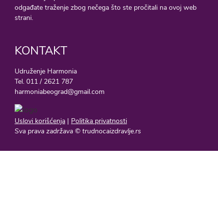
odgađate traženje zbog nečega što ste pročitali na ovoj web
strani.
KONTAKT
Udruženje Harmonia
Tel. 011 / 2621 787
harmoniabeograd@gmail.com
Uslovi korišćenja
|
Politika privatnosti
Sva prava zadržava © trudnocaizdravlje.rs