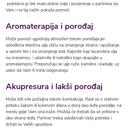
potrebno je tek malo dobre volje i povjerenje u partnera da
Vam i na taj način pokuša pomoći.
A
romaterapija i porođaj
Može pomoći ugodnijoj atmosferi tokom porođaja jer
određena eterična ulja utiču na smanjenje straha i opuštanje,
a samim tim i na smanjenje boli. Kapnite kap lavandina ulja
na maramicu i udahnite ili nekoliko kapi ukapajte u
aromalampicu. Preporučuju se ulje ruže, kamilice i kadulje, uz
uslov da Vam ti mirisi odgovaraju.
Akupresura i lakši porođaj
Može biti vrlo poželjna tokom kontrakcija. Radi se o stalnom
pritisku šakom ili korenom dlana u donji deo leđa porodilje, na
mestu gdje Vam ona kaže. Možda će trebati da se pritisne s
obe strane leđa. Partner treba osluškivati Vaše potrebe i
držati se Vaših upustava.