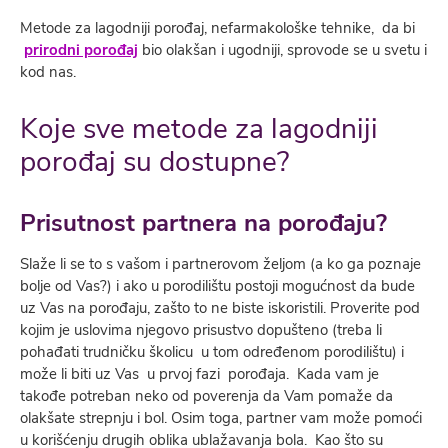
Metode za lagodniji porođaj, nefarmakološke tehnike, da bi
prirodni poro
đaj
bio olakšan i ugodniji, sprovode se u svetu i
kod nas.
Koje sve metode za lagodniji
porođaj su dostupne?
Prisutnost partnera na porođaju?
Slaže li se to s vašom i partnerovom željom (a ko ga poznaje
bolje od Vas?) i ako u porodilištu postoji mogućnost da bude
uz Vas na porođaju, zašto to ne biste iskoristili. Proverite pod
kojim je uslovima njegovo prisustvo dopušteno (treba li
pohađati trudničku školicu u tom određenom porodilištu) i
može li biti uz Vas u prvoj fazi porođaja. Kada vam je
takođe potreban neko od poverenja da Vam pomaže da
olakšate strepnju i bol. Osim toga, partner vam može pomoći
u korišćenju drugih oblika ublažavanja bola. Kao što su