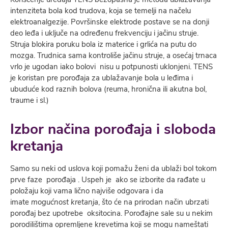
intenziteta bola kod trudova, koja se temelji na načelu
elektroanalgezije. Površinske elektrode postave se na donji
deo leđa i uključe na određenu frekvenciju i jačinu struje.
Struja blokira poruku bola iz materice i grlića na putu do
mozga. Trudnica sama kontroliše jačinu struje, a osećaj trnaca
vrlo je ugodan iako bolovi nisu u potpunosti uklonjeni. TENS
je koristan pre porođaja za ublažavanje bola u leđima i
ubuduće kod raznih bolova (reuma, hronična ili akutna bol,
traume i sl.)
Izbor načina porođaja i sloboda
kretanja
Samo su neki od uslova koji pomažu ženi da ublaži bol tokom
prve faze porođaja . Uspeh je ako se izborite
da rađate
u
položaju koji vama lično najviše odgovara i da
imate
mogućnost kretanja
, što će na prirodan način ubrzati
porođaj bez upotrebe oksitocina. Porođajne sale su u nekim
porodilištima opremljene krevetima koji se mogu nameštati