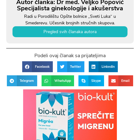
Autor članka: Dr med. Veljko Popović
Specijalista ginekologije i akušerstva
Radi u Porodilištu Opšte bolnice „Sveti Luka“ u
Smederevu. Učesnik brojnih stručnih skupova.
Pregled svih članaka autora
Podeli ovaj članak sa prijateljima
Facebook
Twitter
LinkedIn
Telegram
WhatsApp
Skype
Email