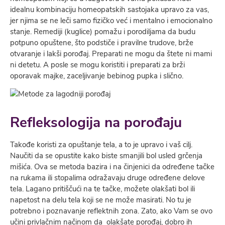
idealnu kombinaciju homeopatskih sastojaka upravo za vas,
jer njima se ne leči samo fizičko već i mentalno i emocionalno
stanje. Remediji (kuglice) pomažu i porodiljama da budu
potpuno opuštene, što podstiče i pravilne trudove, brže
otvaranje i lakši porođaj. Preparati ne mogu da štete ni mami
ni detetu. A posle se mogu koristiti i preparati za brži
oporavak majke, zaceljivanje bebinog pupka i slično.
Refleksologija na porođaju
Takođe koristi za opuštanje tela, a to je upravo i vaš cilj.
Naučiti da se opustite kako biste smanjili bol usled grčenja
mišića. Ova se metoda bazira i na činjenici da određene tačke
na rukama ili stopalima odražavaju druge određene delove
tela. Lagano pritiščući na te tačke, možete olakšati bol ili
napetost na delu tela koji se ne može masirati. No tu je
potrebno i poznavanje reflektnih zona. Zato, ako Vam se ovo
učini privlačnim načinom da olakšate porođaj, dobro ih