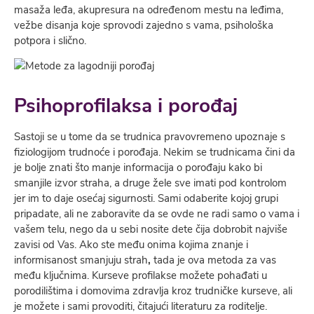
masaža leđa, akupresura na određenom mestu na leđima,
vežbe disanja koje sprovodi zajedno s vama, psihološka
potpora i slično.
Psihoprofilaksa i porođaj
Sastoji se u tome da se trudnica pravovremeno upoznaje s
fiziologijom trudnoće i porođaja. Nekim se trudnicama čini da
je bolje znati što manje informacija o porođaju kako bi
smanjile izvor straha, a druge žele sve imati pod kontrolom
jer im to daje osećaj sigurnosti. Sami odaberite kojoj grupi
pripadate, ali ne zaboravite da se ovde ne radi samo o vama i
vašem telu, nego da u sebi nosite dete čija dobrobit najviše
zavisi od Vas. Ako ste među onima kojima znanje i
informisanost smanjuju strah
,
tada je ova metoda za vas
među ključnima. Kurseve profilakse možete pohađati u
porodilištima i domovima zdravlja kroz trudničke kurseve, ali
je možete i sami provoditi, čitajući literaturu za roditelje.