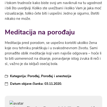
i tokom trudnoće kako biste svoj um naviknuli na tu ugodnost
i bili što uverljiviji. Koliko ste uvežbani i koliko Vam je jaka moć
vizualizacije, toliko ćete biti i uspešni. Jedno je sigurno, štetiti
nikako ne može.
Meditacija na porođaju
Meditacija pred porodom, se uspešno koristiti ukoliko žena
koje ovu tehniku praktikuju i u svakodnevnom životu. Sami
pronađite oblik meditacije koji vam najviše odgovara – hoće li
to biti usmerenost na disanje, ponavljanje istog zvuka ili reči i
sl., važno je da isključi osećaj bola.
Kategorija:
Porođaj
,
Porođaj i anestezije
Datum objave članka:
03.11.2020.