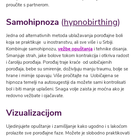
proučite s partnerom.
Samohipnoza
(
hypnobirthing
)
Jedna od alternativnih metoda ublažavanja porođajne boli
koja se praktikuje u inostranstvu, ali sve više i u Srbiji.
Kombinuje samohipnozu,
vežbe opuštanja
i tehnike disanja.
Smanjuje strah, jake bolove tokom kontrakcija i otkriva radost
i čaroliju porođaja. Porođaj traje kraće od uobičajenih
porođaja, bebe su smirenije, doživljuju manju traumu, bolje se
hrane i mirnije spavaju. Više pročitajte na Uobičajena se
hipnoza temelji na autosugestiji da možete sami kontrolisati
bol i biti manje uplašeni. Snaga volje zaista je moćna ako je
redovno vežbate i ojačavate.
Vizualizacijom
Ujedinjujete opuštanje i zamišljanje kako ugodno i s lakoćom
prolazite sve porođajne faze. Možete je slobodno praktikovati