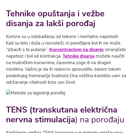
Tehnike opuštanja i vežbe
disanja za lakši porođaj
Korisne su u oslobađanju od telesne i mentalne napetosti.
Kad su telo i duša u ravnoteži, ni porođajna bol ih ne može
“izbaciti s te putanje”.
Koncentracijom na disanje
smanjićete
napetost i bol od kontrakcja.
Tehnike disanja
možete naučiti
na trudničkim kursevima, časovima yoge ili na drugim
mestima. Važno je da ih redovno sprovodite, barem tokom
poslednjeg tromesečja trudnoće.Ova veština koristiće vam za
održavanje vitalnosti kroz ceo život.
TENS
(transkutana električna
nervna stimulacija
) na porođaju
Korišćenje uređaja TENS bezopasna je metoda ublažavanja