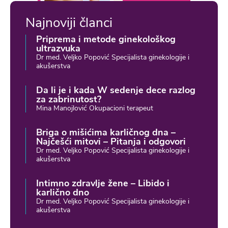
Najnoviji članci
Priprema i metode ginekološkog
ultrazvuka
Dr med. Veljko Popović Specijalista ginekologije i
akušerstva
Da li je i kada W sedenje dece razlog
za zabrinutost?
Mina Manojlović Okupacioni terapeut
Briga o mišićima karličnog dna –
Najčešći mitovi – Pitanja i odgovori
Dr med. Veljko Popović Specijalista ginekologije i
akušerstva
Intimno zdravlje žene – Libido i
karlično dno
Dr med. Veljko Popović Specijalista ginekologije i
akušerstva