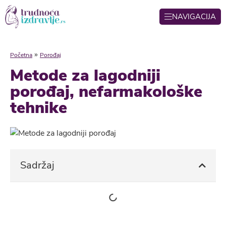
NAVIGACIJA
»
Početna
Porođaj
Metode za lagodniji
porođaj, nefarmakološke
tehnike
Sadržaj