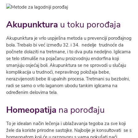
Akupunktura
u toku porođaja
Akupunktura je vrlo uspješna metoda u prevenciji porođajnog
bola. Trebalo bi već između 32. i 34. nedelje trudnoće da
počnete dolaziti na tretmane, i to dva puta nedeljno. Iglicama
se telo stimuliše na pojačanu proizvodnju endorfina koji
smanjuju osjećaj boli. Akupunktura se ne sprovodi u slučaju
komplikacija u trudnoći, nepravilnog položaja bebe,
nerazvijenosti bebe ili upalnih procesa. Tretmani su bezbolni,
radi se samo o vrlo laganom ubodu tankim iglicama na
određenim delovima tela.
Homeopatija
na porođaju
To je idealan način lečenja i ublažavanja tegoba za sve koji
žele da koriste prirodne sastojke. Najbolje je konsultovati se s
homeopatom koji će u razgovoru s vama pokušati naći