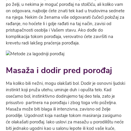
po želji, u nekima je moguć porođaj na stolčiću, ali koliko vam
on odgovara, najbolje ćete znati tek kad u trudovima sednete
na njega. Nekim će ženama više odgovarati
čučeći položaj
za
rađanje, no hoćete li i gdje rađati na taj način, zavisi od
pristupačnosti osoblja i Vašem stavu. Ako dođe do
komplikacija tokom porođaja, verovatno ćete završiti na
krevetu radi lakšeg praćenja porođaja.
Masaža i dodir pred porođaj
Ma koliko bili nežni, mogu olakšati bol. Dodir je osnovni ljudski
instinkt koji pruža utehu, umiruje duh i opušta telo. Kad
osećamo bol, instinktivno dodirujemo taj deo tela, zato je
prisustvo partnera na porođaju i zbog toga vrlo poželjna.
Masaža može biti blaga ili intenzivna, zavisno od želje
porodilje. Ugodnost koja nastaje tokom masiranja zasigurno
će olakašati porođaj. Iako uslovi za masažu u porodilištu neće
biti jednako ugodni kao u salonu lepote ili kod vaše kuće,