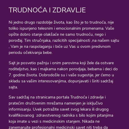
TRUDNOĆA I ZDRAVLJE
Ni jedno drugo razdoblje života, kao što je to trudnoća, nije
toliko ispunjeno telesnim i emocionalnim promenama. Vaše
opšte dobro stanje olakšaće ne samo trudnoću, nego i
porođaj. Tim stručnjaka, razlicitih specijalnosti ,na našem sajtu
, Vam je na raspolaganju i biće uz Vas u ovom predivnom
periodu očekivanja bebe.
Sajt je posvetio pažnju i onim parovima koji žele da ostvare
roditeljstvo, kao i majkama nakon porodjaja, bebama i deci do
7. godine života. Dobrodošle su i vaše sugestije, jer ćemo u
skladu sa vašim interesovanjima, dopunjavati i širiti sadržaj
sajta.
Sav sadržaj na stranicama portala Trudnoća i zdravlje i
pratećim društvenim mrežama namenjen je isključivo
informisanju. Uvek potražite savet svog lekara ili drugog
kvalifikovanog zdravstvenog radnika s bilo kojim pitanjima
koja imate u vezi s medicinskim stanjem. Nikada ne
zanemarujte profesionalni medicinski savet niti treba da