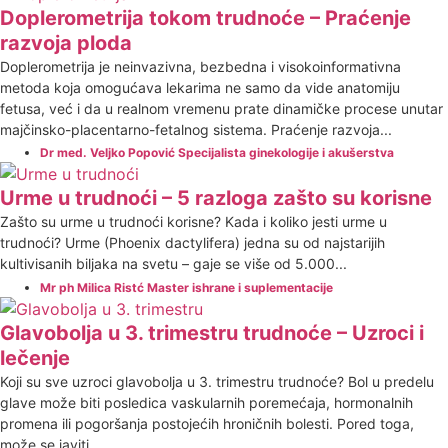
Doplerometrija tokom trudnoće – Praćenje
razvoja ploda
Doplerometrija je neinvazivna, bezbedna i visokoinformativna
metoda koja omogućava lekarima ne samo da vide anatomiju
fetusa, već i da u realnom vremenu prate dinamičke procese unutar
majčinsko-placentarno-fetalnog sistema. Praćenje razvoja...
Dr med. Veljko Popović Specijalista ginekologije i akušerstva
Urme u trudnoći – 5 razloga zašto su korisne
Zašto su urme u trudnoći korisne? Kada i koliko jesti urme u
trudnoći? Urme (Phoenix dactylifera) jedna su od najstarijih
kultivisanih biljaka na svetu – gaje se više od 5.000...
Mr ph Milica Ristć Master ishrane i suplementacije
Glavobolja u 3. trimestru trudnoće – Uzroci i
lečenje
Koji su sve uzroci glavobolja u 3. trimestru trudnoće? Bol u predelu
glave može biti posledica vaskularnih poremećaja, hormonalnih
promena ili pogoršanja postojećih hroničnih bolesti. Pored toga,
može se javiti...