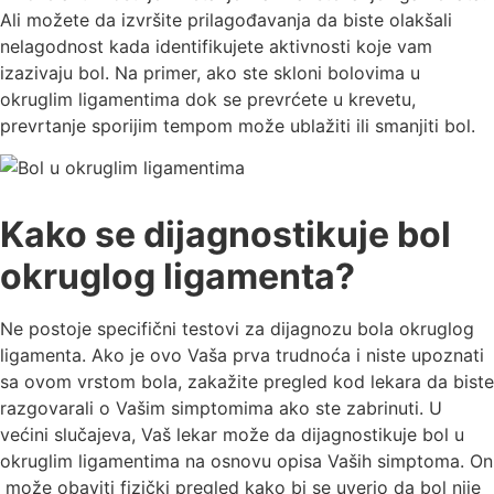
Ali možete da izvršite prilagođavanja da biste olakšali
nelagodnost kada identifikujete aktivnosti koje vam
izazivaju bol. Na primer, ako ste skloni bolovima u
okruglim ligamentima dok se prevrćete u krevetu,
prevrtanje sporijim tempom može ublažiti ili smanjiti bol.
Kako se dijagnostikuje bol
okruglog ligamenta?
Ne postoje specifični testovi za dijagnozu bola okruglog
ligamenta. Ako je ovo Vaša prva trudnoća i niste upoznati
sa ovom vrstom bola, zakažite pregled kod lekara da biste
razgovarali o Vašim simptomima ako ste zabrinuti. U
većini slučajeva, Vaš lekar može da dijagnostikuje bol u
okruglim ligamentima na osnovu opisa Vaših simptoma. On
može obaviti fizički pregled kako bi se uverio da bol nije