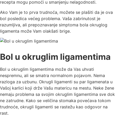
recepta mogu pomoći u smanjenju nelagodnosti.
Ako Vam je to prva trudnoća, možete se plašiti da je ova
bol posledica većeg problema. Vaša zabrinutost je
razumlјiva, ali prepoznavanje simptoma bola okruglog
ligamenta može Vam olakšati brige.
Bol u okruglim ligamentima
Bol u okruglim ligamentima može da Vas uhvati
nespremnu, ali se smatra normalnom pojavom. Nema
razloga za uzbunu. Okrugli ligamenti su par ligamenata u
Vašoj karlici koji drže Vašu matericu na mestu. Neke žene
nemaju problema sa svojim okruglim ligamentima sve dok
ne zatrudne. Kako se veličina stomaka povećava tokom
trudnoće, okrugli ligamenti se rastežu kao odgovor na
rast.