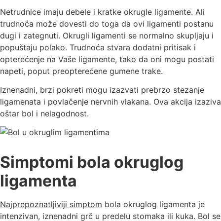
Netrudnice imaju debele i kratke okrugle ligamente. Ali
trudnoća može dovesti do toga da ovi ligamenti postanu
dugi i zategnuti. Okrugli ligamenti se normalno skuplјaju i
popuštaju polako. Trudnoća stvara dodatni pritisak i
opterećenje na Vaše ligamente, tako da oni mogu postati
napeti, poput preopterećene gumene trake.
Iznenadni, brzi pokreti mogu izazvati prebrzo stezanje
ligamenata i povlačenje nervnih vlakana. Ova akcija izaziva
oštar bol i nelagodnost.
Simptomi bola okruglog
ligamenta
Najprepoznatlјiviji simptom
bola okruglog ligamenta je
intenzivan, iznenadni grč u predelu stomaka ili kuka. Bol se