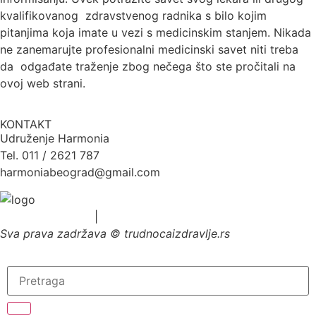
kvalifikovanog zdravstvenog radnika s bilo kojim
pitanjima koja imate u vezi s medicinskim stanjem. Nikada
ne zanemarujte profesionalni medicinski savet niti treba
da odgađate traženje zbog nečega što ste pročitali na
ovoj web strani.
KONTAKT
Udruženje Harmonia
Tel. 011 / 2621 787
harmoniabeograd@gmail.com
Uslovi korišćenja
|
Politika privatnosti
Sva prava zadržava © trudnocaizdravlje.rs