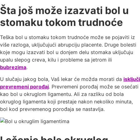
Šta još može izazvati bol u
stomaku tokom trudnoće
Teška bol u stomaku tokom trudnoće može se pojaviti iz
više razloga, uklјučujući abrupciju placente. Druge bolesti
koje mogu izazvati bol u donjem delu stomaka uklјučuju
upalu slepog creva, kilu i probleme sa jetrom ili
bubrezima
.
U slučaju jakog bola, Vaš lekar će možda morati da
isklјuči
prevremeni porođaj
. Prevremeni porođaj može se osećati
kao bol u okruglom ligamentu. Ali za razliku od bola
okruglog ligamenta koji prestaje nakon nekoliko minuta,
bol kod prevremenog porođaja se nastavlјa.