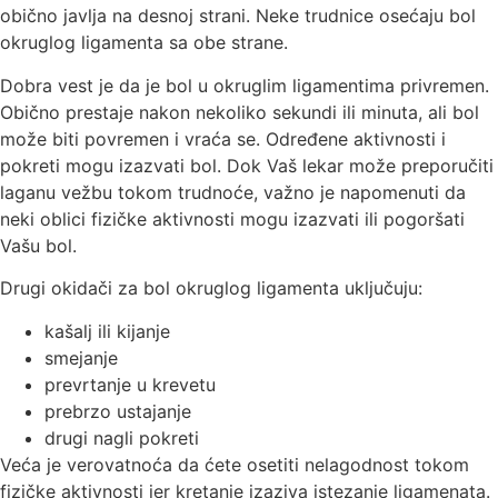
obično javlјa na desnoj strani. Neke trudnice osećaju bol
okruglog ligamenta sa obe strane.
Dobra vest je da je bol u okruglim ligamentima privremen.
Obično prestaje nakon nekoliko sekundi ili minuta, ali bol
može biti povremen i vraća se. Određene aktivnosti i
pokreti mogu izazvati bol. Dok Vaš lekar može preporučiti
laganu vežbu tokom trudnoće, važno je napomenuti da
neki oblici fizičke aktivnosti mogu izazvati ili pogoršati
Vašu bol.
Drugi okidači za bol okruglog ligamenta uklјučuju:
kašalј ili kijanje
smejanje
prevrtanje u krevetu
prebrzo ustajanje
drugi nagli pokreti
Veća je verovatnoća da ćete osetiti nelagodnost tokom
fizičke aktivnosti jer kretanje izaziva istezanje ligamenata.