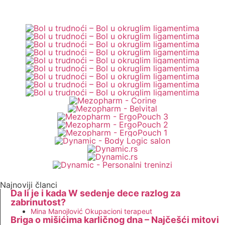
Najnoviji članci
Da li je i kada W sedenje dece razlog za
zabrinutost?
Mina Manojlović Okupacioni terapeut
Briga o mišićima karličnog dna – Najčešći mitovi