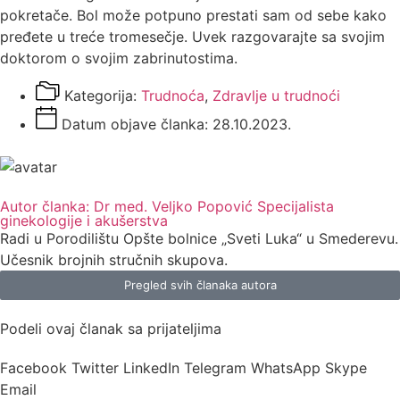
pokretače. Bol može potpuno prestati sam od sebe kako
pređete u treće tromesečje. Uvek razgovarajte sa svojim
doktorom o svojim zabrinutostima.
Kategorija:
Trudnoća
,
Zdravlje u trudnoći
Datum objave članka:
28.10.2023.
Autor članka: Dr med. Veljko Popović Specijalista
ginekologije i akušerstva
Radi u Porodilištu Opšte bolnice „Sveti Luka“ u Smederevu.
Učesnik brojnih stručnih skupova.
Pregled svih članaka autora
Podeli ovaj članak sa prijateljima
Facebook
Twitter
LinkedIn
Telegram
WhatsApp
Skype
Email