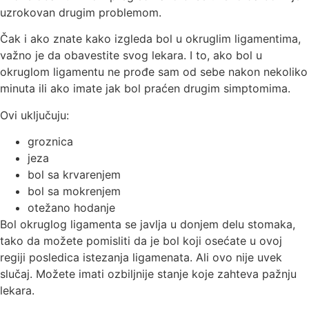
uzrokovan drugim problemom.
Čak i ako znate kako izgleda bol u okruglim ligamentima,
važno je da obavestite svog lekara. I to, ako bol u
okruglom ligamentu ne prođe sam od sebe nakon nekoliko
minuta ili ako imate jak bol praćen drugim simptomima.
Ovi uklјučuju:
groznica
jeza
bol sa krvarenjem
bol sa mokrenjem
otežano hodanje
Bol okruglog ligamenta se javlјa u donjem delu stomaka,
tako da možete pomisliti da je bol koji osećate u ovoj
regiji posledica istezanja ligamenata. Ali ovo nije uvek
slučaj. Možete imati ozbilјnije stanje koje zahteva pažnju
lekara.