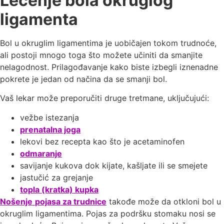
Lečenje bola okruglog
ligamenta
Bol u okruglim ligamentima je uobičajen tokom trudnoće,
ali postoji mnogo toga što možete učiniti da smanjite
nelagodnost. Prilagođavanje kako biste izbegli iznenadne
pokrete je jedan od načina da se smanji bol.
Vaš lekar može preporučiti druge tretmane, uklјučujući:
vežbe istezanja
prenatalna joga
lekovi bez recepta kao što je acetaminofen
odmaranje
savijanje kukova dok kijate, kašlјate ili se smejete
jastučić za grejanje
topla (kratka) kupka
Nošenje
pojasa za trudnice
takođe može da otkloni bol u
okruglim ligamentima. Pojas za podršku stomaku nosi se