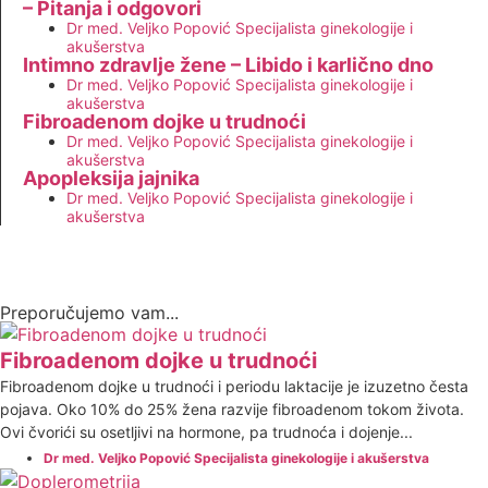
– Pitanja i odgovori
Dr med. Veljko Popović Specijalista ginekologije i
akušerstva
Intimno zdravlje žene – Libido i karlično dno
Dr med. Veljko Popović Specijalista ginekologije i
akušerstva
Fibroadenom dojke u trudnoći
Dr med. Veljko Popović Specijalista ginekologije i
akušerstva
Apopleksija jajnika
Dr med. Veljko Popović Specijalista ginekologije i
akušerstva
Preporučujemo vam...
Fibroadenom dojke u trudnoći
Fibroadenom dojke u trudnoći i periodu laktacije je izuzetno česta
pojava. Oko 10% do 25% žena razvije fibroadenom tokom života.
Ovi čvorići su osetljivi na hormone, pa trudnoća i dojenje...
Dr med. Veljko Popović Specijalista ginekologije i akušerstva