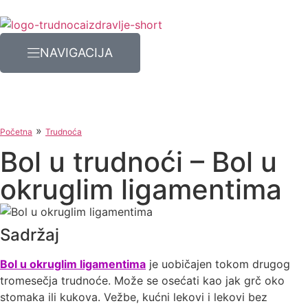
NAVIGACIJA
»
Početna
Trudnoća
Bol u trudnoći – Bol u
okruglim ligamentima
Sadržaj
Bol u okruglim ligamentima
je uobičajen tokom drugog
tromesečja trudnoće. Može se osećati kao jak grč oko
stomaka ili kukova. Vežbe, kućni lekovi i lekovi bez