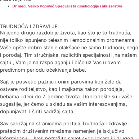
Dr med. Veljko Popović Specijalista ginekologije i akušerstva
TRUDNOĆA I ZDRAVLJE
Ni jedno drugo razdoblje života, kao što je to trudnoća,
nije toliko ispunjeno telesnim i emocionalnim promenama.
Vaše opšte dobro stanje olakšaće ne samo trudnoću, nego
i porođaj. Tim stručnjaka, razlicitih specijalnosti ,na našem
sajtu , Vam je na raspolaganju i biće uz Vas u ovom
predivnom periodu očekivanja bebe.
Sajt je posvetio pažnju i onim parovima koji žele da
ostvare roditeljstvo, kao i majkama nakon porodjaja,
bebama i deci do 7. godine života. Dobrodošle su i vaše
sugestije, jer ćemo u skladu sa vašim interesovanjima,
dopunjavati i širiti sadržaj sajta.
Sav sadržaj na stranicama portala Trudnoća i zdravlje i
pratećim društvenim mrežama namenjen je isključivo
informisanju. Uvek potražite savet svog lekara ili drugog