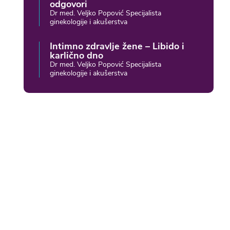
odgovori
Dr med. Veljko Popović Specijalista
ginekologije i akušerstva
Intimno zdravlje žene – Libido i
karlično dno
Dr med. Veljko Popović Specijalista
ginekologije i akušerstva