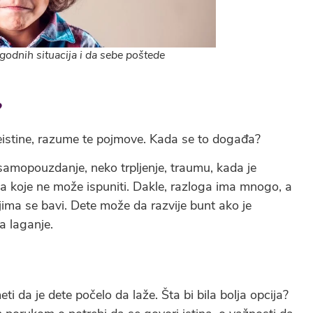
godnih situacija i da sebe poštede
?
neistine, razume te pojmove. Kada se to događa?
samopouzdanje, neko trpljenje, traumu, kada je
lja koje ne može ispuniti. Dakle, razloga ima mnogo, a
jima se bavi. Dete može da razvije bunt ako je
a laganje.
ti da je dete počelo da laže. Šta bi bila bolja opcija?