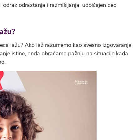
 i odraz odrastanja i razmišljanja, uobičajen deo
lažu?
deca lažu? Ako laž razumemo kao svesno izgovaranje
anje istine, onda obraćamo pažnju na situacije kada
no.