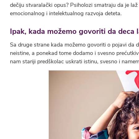
dečiju stvaralački opus? Psiholozi smatraju da je laž
emocionalnog i intelektualnog razvoja deteta.
Ipak, kada možemo govoriti da deca 
Sa druge strane kada možemo govoriti o pojavi da 
neistine, a ponekad tome dodamo i svesno prećutkiv
nam stariji predškolac uskrati istinu, svesno i namer