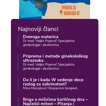
Najnoviji članci
Dvoroga materica
Dr med. Veljko Popović Specijalista
ginekologije i akušerstva
Priprema i metode ginekološkog
ultrazvuka
Dr med. Veljko Popović Specijalista
ginekologije i akušerstva
Da li je i kada W sedenje dece
razlog za zabrinutost?
Mina Manojlović Okupacioni terapeut
Briga o mišićima karličnog dna –
Najčešći mitovi – Pitanja i