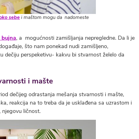
 oko sebe
i maštom mogu da nadomeste
 bujna
, a mogućnosti zamišljanja nepregledne. Da li je
 događaje, što nam ponekad nudi zamišljeno,
tu dečiju perspeketivu- kakvu bi stvarnost želelo da
varnosti i mašte
riod dečijeg odrastanja mešanja stvarnosti i mašte,
ska, reakcija na to treba da je usklađena sa uzrastom i
njegovu ličnost.