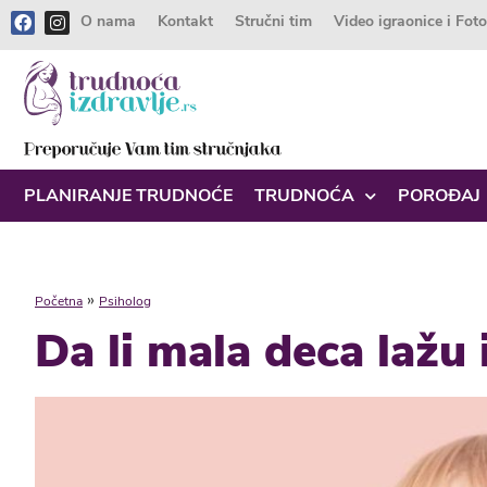
O nama
Kontakt
Stručni tim
Video igraonice i Fot
PLANIRANJE TRUDNOĆE
TRUDNOĆA
POROĐAJ
»
Početna
Psiholog
Da li mala deca lažu 