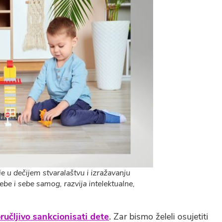
e u dečijem stvaralaštvu i izražavanju
ebe i sebe samog, razvija intelektualne,
ručljivo sankcionisati dete
. Zar bismo želeli osujetiti