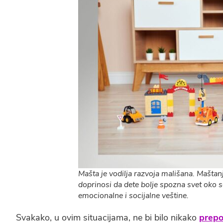
Mašta je vodilja razvoja mališana. Maštanj
doprinosi da dete bolje spozna svet oko s
emocionalne i socijalne veštine.
Svakako, u ovim situacijama, ne bi bilo nikako
prepo