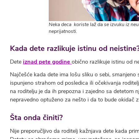
Neka deca koriste laž da se izvuku iz neu
neprijatnosti.
Kada dete razlikuje istinu od neistine
Dete
iznad pete godine
obično razlikuje istinu od 
Najčešće kada dete ima lošu sliku o sebi, smanjeno 
ispunjeno strahom od posledica ili očekivanja rodite
na roditelju je da ih prepozna i zajedno sa detetom n
nepravedno optuženo za nešto i da to bude okidač z
Šta onda činiti?
Nije preporučljivo da roditelj kažnjava dete kada prime