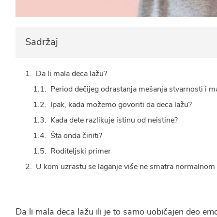
Sadržaj
Da li mala deca lažu?
Period dečijeg odrastanja mešanja stvarnosti i m
Ipak, kada možemo govoriti da deca lažu?
Kada dete razlikuje istinu od neistine?
Šta onda činiti?
Roditeljski primer
U kom uzrastu se laganje više ne smatra normalnom
Da li mala deca lažu ili je to samo uobičajen deo em