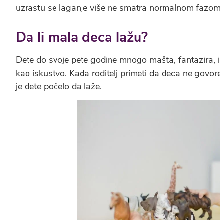
uzrastu se laganje više ne smatra normalnom fazo
Da li mala deca lažu?
Dete do svoje pete godine mnogo mašta, fantazira, iz
kao iskustvo. Kada roditelj primeti da deca ne govo
je dete počelo da laže.