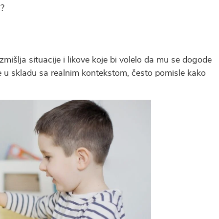
m?
mišlja situacije i likove koje bi volelo da mu se dogode
re u skladu sa realnim kontekstom, često pomisle kako