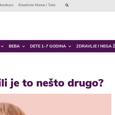
okonkurs
Kreativne Mame i Tate
BEBA
DETE 1-7 GODINA
ZDRAVLJE I NEGA 
ili je to nešto drugo?