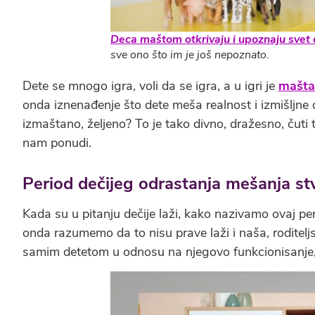
Deca maštom otkrivaju i upoznaju svet
sve ono što im je još nepoznato.
Dete se mnogo igra, voli da se igra, a u igri je
mašta
onda iznenađenje što dete meša realnost i izmišljne
izmaštano, željeno? To je tako divno, dražesno, čuti 
nam ponudi.
Period dečijeg odrastanja mešanja st
Kada su u pitanju dečije laži, kako nazivamo ovaj pe
onda razumemo da to nisu prave laži i naša, roditelj
samim detetom u odnosu na njegovo funkcionisanje, 