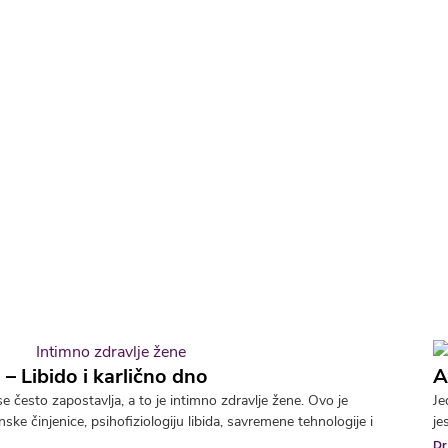
 – Libido i karlično dno
A
 često zapostavlja, a to je intimno zdravlje žene. Ovo je
Je
ke činjenice, psihofiziologiju libida, savremene tehnologije i
je
Dr