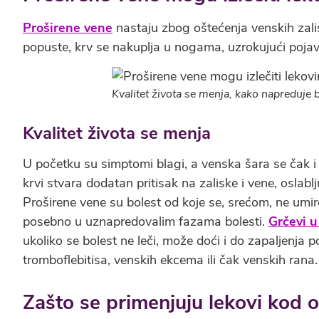
Proširene vene
nastaju zbog oštećenja venskih zali
popuste, krv se nakuplja u nogama, uzrokujući pojav
Kvalitet života se menja, kako napreduje b
Kvalitet života se menja
U početku su simptomi blagi, a venska šara se čak i 
krvi stvara dodatan pritisak na zaliske i vene, oslabl
Proširene vene su bolest od koje se, srećom, ne umire,
posebno u uznapredovalim fazama bolesti.
Grčevi 
ukoliko se bolest ne leči, može doći i do zapaljenja
tromboflebitisa, venskih ekcema ili čak venskih rana.
Zašto se primenjuju lekovi kod o