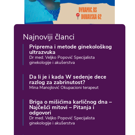
Najnoviji članci
Priprema i metode ginekološkog
ultrazvuka
Dr med. Veljko Popović Specijalista
ginekologije i akušerstva
Da li je i kada W sedenje dece
razlog za zabrinutost?
Mina Manojlović Okupacioni terapeut
Briga o mišićima karličnog dna –
Najčešći mitovi – Pitanja i
odgovori
Dr med. Veljko Popović Specijalista
ginekologije i akušerstva