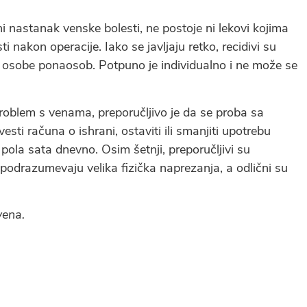
ni nastanak venske bolesti, ne postoje ni lekovi kojima
ti nakon operacije. Iako se javljaju retko, recidivi su
e osobe ponaosob. Potpuno je individualno i ne može se
 problem s venama, preporučljivo je da se proba sa
sti računa o ishrani, ostaviti ili smanjiti upotrebu
 pola sata dnevno. Osim šetnji, preporučljivi su
ne podrazumevaju velika fizička naprezanja, a odlični su
vena.