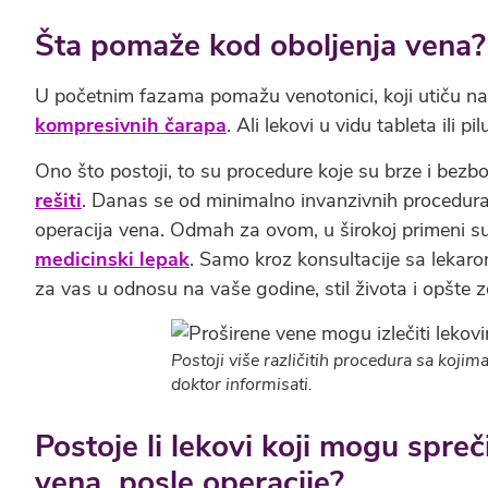
Šta pomaže kod oboljenja vena?
U početnim fazama pomažu venotonici, koji utiču na
kompresivnih čarapa
. Ali lekovi u vidu tableta ili 
Ono što postoji, to su procedure koje su brze i bezb
rešiti
. Danas se od minimalno invanzivnih procedura
operacija vena. Odmah za ovom, u širokoj primeni su 
medicinski lepak
. Samo kroz konsultacije sa lekaro
za vas u odnosu na vaše godine, stil života i opšte 
Postoji više različitih procedura sa koji
doktor informisati.
Postoje li lekovi koji mogu spreč
vena posle operacije?