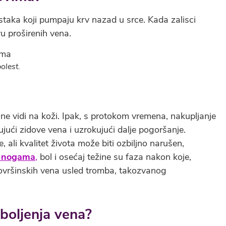
staka koji pumpaju krv nazad u srce. Kada zalisci
u proširenih vena.
olest.
ne vidi na koži. Ipak, s protokom vremena, nakupljanje
jujući zidove vena i uzrokujući dalje pogoršanje.
 ali kvalitet života može biti ozbiljno narušen,
u nogama
,
bol i osećaj težine su faza nakon koje,
 površinskih vena usled tromba, takozvanog
boljenja vena?