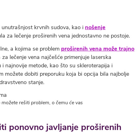
 unutrašnjost krvnih sudova, kao i
nošenje
pilula za lečenje proširenih vena jednostavno ne postoje.
olne, a kojima se problem
proširenih vena može trajno
 za lečenje vena najčešće primenjuje laserska
i najnovije metode, kao što su skleroterapija i
m možete dobiti preporuku koja bi opcija bila najbolje
zdravstveno stanje.
ma možete rešiti problem, o čemu će vas
iti ponovno javljanje proširenih