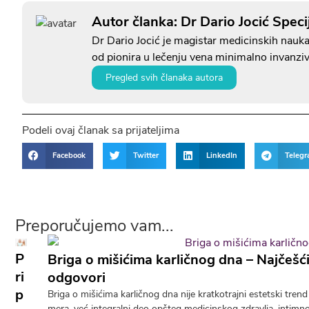
Autor članka: Dr Dario Jocić Specij
Dr Dario Jocić je magistar medicinskih nauka, 
od pionira u lečenju vena minimalno invanz
Pregled svih članaka autora
Podeli ovaj članak sa prijateljima
Facebook
Twitter
LinkedIn
Teleg
Preporučujemo vam...
P
Briga o mišićima karličnog dna – Najčešći 
ri
odgovori
p
Briga o mišićima karličnog dna nije kratkotrajni estetski tren
mera, već integralni deo opšteg medicinskog zdravlja, intimno