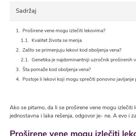
Sadržaj
Proširene vene mogu izlečiti lekovima?
Kvalitet života se menja
Zašto se primenjuju lekovi kod oboljenja vena?
Genetika je najdominantniji uzročnik proširenih 
Šta pomaže kod oboljenja vena?
Postoje li lekovi koji mogu sprečiti ponovno javljanje
Ako se pitamo, da li se proširene vene mogu izlečiti 
jednostavna i laka rešenja, odgovor je- ne. A evo i 
Proširene vene mogu izlečiti le