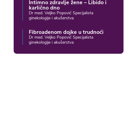
Intimno zdravlje žene – Libido i
karlično dno
Dr med. Veljko Popović Specijalista
ginekologije i akušerstva
Fibroadenom dojke u trudnoći
Dr med. Veljko Popović Specijalista
ginekologije i akušerstva