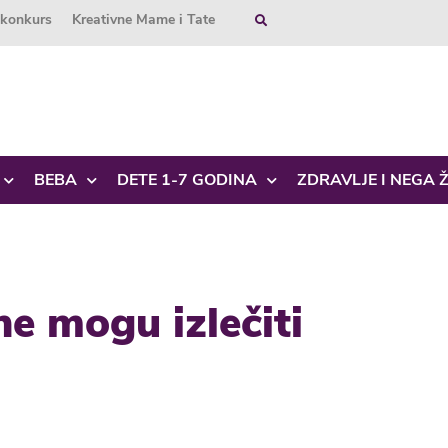
okonkurs
Kreativne Mame i Tate
BEBA
DETE 1-7 GODINA
ZDRAVLJE I NEGA 
ne mogu izlečiti