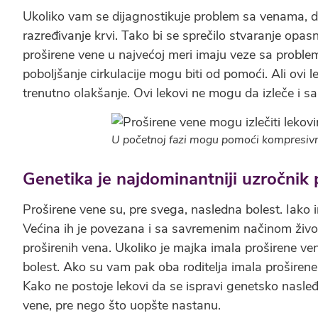
Ukoliko vam se dijagnostikuje problem sa venama, d
razređivanje krvi. Tako bi se sprečilo stvaranje opa
proširene vene u najvećoj meri imaju veze sa problemom
poboljšanje cirkulacije mogu biti od pomoći. Ali ovi 
trenutno olakšanje. Ovi lekovi ne mogu da izleče i sa
U početnoj fazi mogu pomoći kompresivn
Genetika je najdominantniji uzročnik 
Proširene vene su, pre svega, nasledna bolest. Iako
Većina ih je povezana i sa savremenim načinom života
proširenih vena. Ukoliko je majka imala proširene ve
bolest. Ako su vam pak oba roditelja imala proširene
Kako ne postoje lekovi da se ispravi genetsko nasleđe
vene, pre nego što uopšte nastanu.