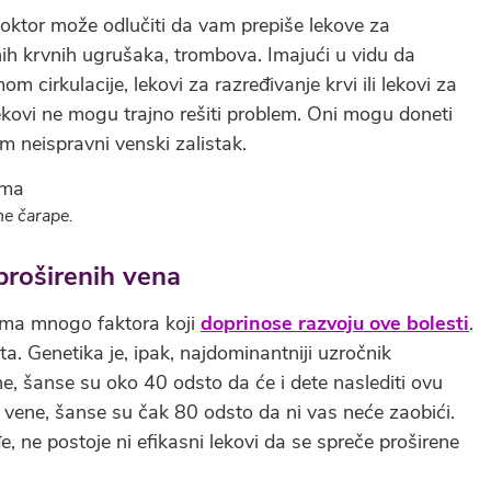
oktor može odlučiti da vam prepiše lekove za
snih krvnih ugrušaka, trombova. Imajući u vidu da
 cirkulacije, lekovi za razređivanje krvi ili lekovi za
lekovi ne mogu trajno rešiti problem. Oni mogu doneti
m neispravni venski zalistak.
e čarape.
proširenih vena
 ima mnogo faktora koji
doprinose razvoju ove bolesti
.
. Genetika je, ipak, najdominantniji uzročnik
ne, šanse su oko 40 odsto da će i dete naslediti ovu
 vene, šanse su čak 80 odsto da ni vas neće zaobići.
, ne postoje ni efikasni lekovi da se spreče proširene