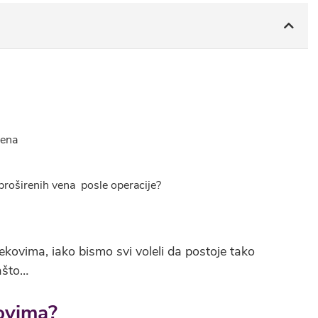
vena
 proširenih vena posle operacije?
lekovima, iako bismo svi voleli da postoje tako
zašto…
kovima?