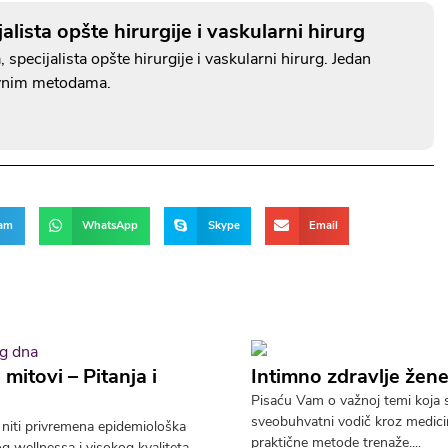
alista opšte hirurgije i vaskularni hirurg
specijalista opšte hirurgije i vaskularni hirurg. Jedan
ivnim metodama.
ram
WhatsApp
Skype
Email
mitovi – Pitanja i
Intimno zdravlje žene
Pisaću Vam o važnoj temi koja se
sveobuhvatni vodič kroz medicins
d niti privremena epidemiološka
praktične metode trenaže....
g wellnessa i visokog kvaliteta