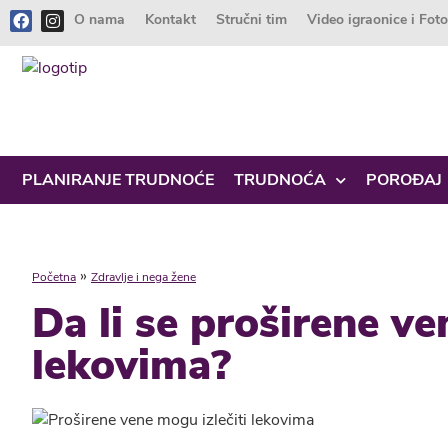
O nama
Kontakt
Stručni tim
Video igraonice i Fot
PLANIRANJE TRUDNOĆE
TRUDNOĆA
POROĐAJ
»
Početna
Zdravlje i nega žene
Da li se proširene ve
lekovima?