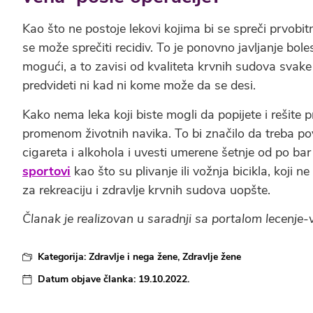
Kao što ne postoje lekovi kojima bi se spreči prvobit
se može sprečiti recidiv. To je ponovno javljanje boles
mogući, a to zavisi od kvaliteta krvnih sudova svak
predvideti ni kad ni kome može da se desi.
Kako nema leka koji biste mogli da popijete i rešite
promenom životnih navika. To bi značilo da treba pove
cigareta i alkohola i uvesti umerene šetnje od po bar
sportovi
kao što su plivanje ili vožnja bicikla, koji 
za rekreaciju i zdravlje krvnih sudova uopšte.
Članak je realizovan u saradnji sa portalom lecenje-
Kategorija:
Zdravlje i nega žene
,
Zdravlje žene
Datum objave članka:
19.10.2022.