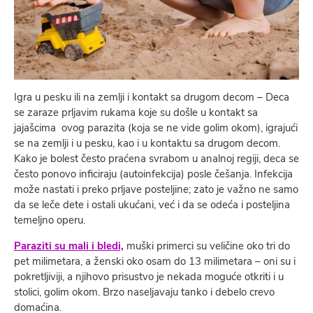
Igra u pesku ili na zemlji i kontakt sa drugom decom – Deca
se zaraze prljavim rukama koje su došle u kontakt sa
jajašcima ovog parazita (koja se ne vide golim okom), igrajući
se na zemlji i u pesku, kao i u kontaktu sa drugom decom.
Kako je bolest često praćena svrabom u analnoj regiji, deca se
često ponovo inficiraju (autoinfekcija) posle češanja. Infekcija
može nastati i preko prljave posteljine; zato je važno ne samo
da se leče dete i ostali ukućani, već i da se odeća i posteljina
temeljno operu.
Paraziti su mali i bledi,
muški primerci su veličine oko tri do
pet milimetara, a ženski oko osam do 13 milimetara – oni su i
pokretljiviji, a njihovo prisustvo je nekada moguće otkriti i u
stolici, golim okom. Brzo naseljavaju tanko i debelo crevo
domaćina.