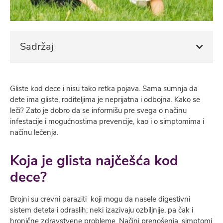
Sadržaj
Gliste kod dece i nisu tako retka pojava. Sama sumnja da
dete ima gliste, roditeljima je neprijatna i odbojna. Kako se
leči? Zato je dobro da se informišu pre svega o načinu
infestacije i mogućnostima prevencije, kao i o simptomima i
načinu lečenja.
Koja je glista najčešća kod
dece?
Brojni su crevni paraziti koji mogu da nasele digestivni
sistem deteta i odraslih; neki izazivaju ozbiljnije, pa čak i
hronične zdravstvene probleme. Načini prenošenja, simptomi