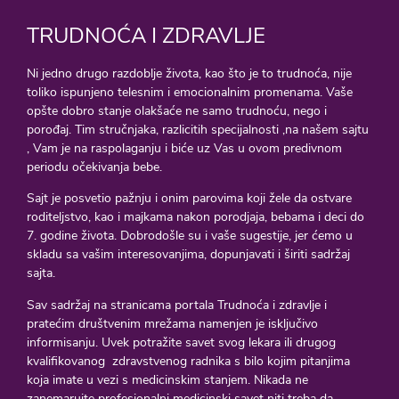
TRUDNOĆA I ZDRAVLJE
Ni jedno drugo razdoblje života, kao što je to trudnoća, nije
toliko ispunjeno telesnim i emocionalnim promenama. Vaše
opšte dobro stanje olakšaće ne samo trudnoću, nego i
porođaj. Tim stručnjaka, razlicitih specijalnosti ,na našem sajtu
, Vam je na raspolaganju i biće uz Vas u ovom predivnom
periodu očekivanja bebe.
Sajt je posvetio pažnju i onim parovima koji žele da ostvare
roditeljstvo, kao i majkama nakon porodjaja, bebama i deci do
7. godine života. Dobrodošle su i vaše sugestije, jer ćemo u
skladu sa vašim interesovanjima, dopunjavati i širiti sadržaj
sajta.
Sav sadržaj na stranicama portala Trudnoća i zdravlje i
pratećim društvenim mrežama namenjen je isključivo
informisanju. Uvek potražite savet svog lekara ili drugog
kvalifikovanog zdravstvenog radnika s bilo kojim pitanjima
koja imate u vezi s medicinskim stanjem. Nikada ne
zanemarujte profesionalni medicinski savet niti treba da