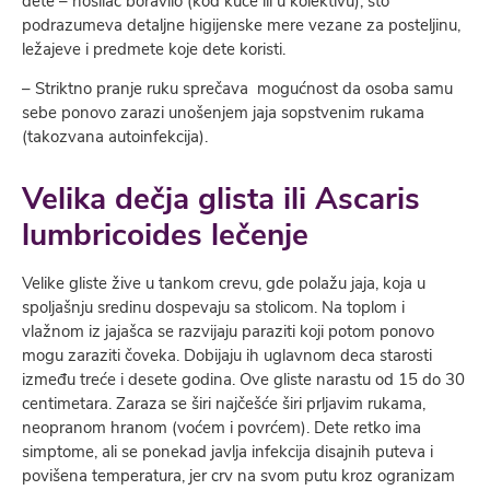
dete – nosilac boravilo (kod kuće ili u kolektivu), što
podrazumeva detaljne higijenske mere vezane za posteljinu,
ležajeve i predmete koje dete koristi.
– Striktno pranje ruku sprečava mogućnost da osoba samu
sebe ponovo zarazi unošenjem jaja sopstvenim rukama
(takozvana autoinfekcija).
Velika dečja glista ili Ascaris
lumbricoides lečenje
Velike gliste žive u tankom crevu, gde polažu jaja, koja u
spoljašnju sredinu dospevaju sa stolicom. Na toplom i
vlažnom iz jajašca se razvijaju paraziti koji potom ponovo
mogu zaraziti čoveka. Dobijaju ih uglavnom deca starosti
između treće i desete godina. Ove gliste narastu od 15 do 30
centimetara. Zaraza se širi najčešće širi prljavim rukama,
neopranom hranom (voćem i povrćem). Dete retko ima
simptome, ali se ponekad javlja infekcija disajnih puteva i
povišena temperatura, jer crv na svom putu kroz ogranizam