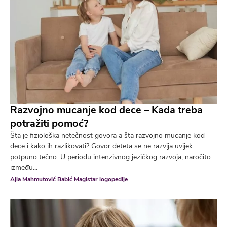
Razvojno mucanje kod dece – Kada treba
potražiti pomoć?
Šta je fiziološka netečnost govora a šta razvojno mucanje kod
dece i kako ih razlikovati? Govor deteta se ne razvija uvijek
potpuno tečno. U periodu intenzivnog jezičkog razvoja, naročito
između...
Ajla Mahmutović Babić Magistar logopedije