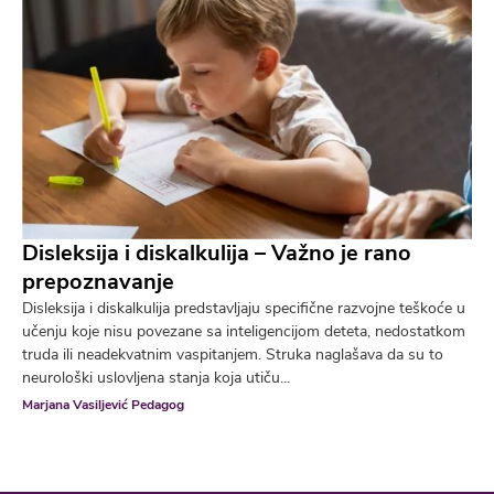
Disleksija i diskalkulija – Važno je rano
prepoznavanje
Disleksija i diskalkulija predstavljaju specifične razvojne teškoće u
učenju koje nisu povezane sa inteligencijom deteta, nedostatkom
truda ili neadekvatnim vaspitanjem. Struka naglašava da su to
neurološki uslovljena stanja koja utiču...
Marjana Vasiljević Pedagog