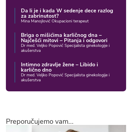
Da li je i kada W sedenje dece razlog
za zabrinutost?
Mina Manojlović Okupacioni terapeut
Briga o mišićima karličnog dna –
Najčešći mitovi – Pitanja i odgovori
Dr med. Veljko Popović Specijalista ginekologije i
akušerstva
Intimno zdravlje žene – Libido i
karlično dno
Dr med. Veljko Popović Specijalista ginekologije i
akušerstva
Preporučujemo vam...