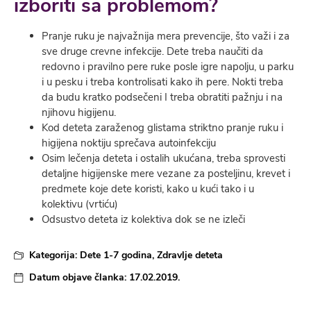
izboriti sa problemom?
Pranje ruku je najvažnija mera prevencije, što važi i za
sve druge crevne infekcije. Dete treba naučiti da
redovno i pravilno pere ruke posle igre napolju, u parku
i u pesku i treba kontrolisati kako ih pere. Nokti treba
da budu kratko podsečeni I treba obratiti pažnju i na
njihovu higijenu.
Kod deteta zaraženog glistama striktno pranje ruku i
higijena noktiju sprečava autoinfekciju
Osim lečenja deteta i ostalih ukućana, treba sprovesti
detaljne higijenske mere vezane za posteljinu, krevet i
predmete koje dete koristi, kako u kući tako i u
kolektivu (vrtiću)
Odsustvo deteta iz kolektiva dok se ne izleči
Kategorija:
Dete 1-7 godina
,
Zdravlje deteta
Datum objave članka:
17.02.2019.