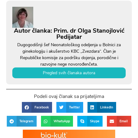
Autor članka: Prim. dr Olga Stanojlović
Pedijatar
Dugogodišnji šef Neonatološkog odeljenja u Bolnici za
ginekologiju i akušerstvo KBC „Zvezdara“. Član je
Republičke komisije za podršku dojenja, porodične i
razvojne nege novorođenčeta.
Pregled svih članaka autora
Podeli ovaj članak sa prijateljima
Facebook
Twitter
LinkedIn
Telegram
WhatsApp
Skype
Email