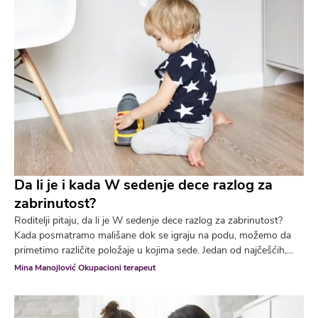
Da li je i kada W sedenje dece razlog za
zabrinutost?
Roditelji pitaju, da li je W sedenje dece razlog za zabrinutost?
Kada posmatramo mališane dok se igraju na podu, možemo da
primetimo različite položaje u kojima sede. Jedan od najčešćih,...
Mina Manojlović Okupacioni terapeut