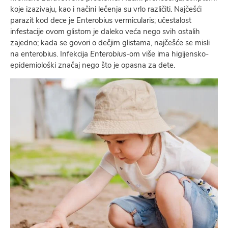
koje izazivaju, kao i načini lečenja su vrlo različiti. Najčešći
parazit kod dece je Enterobius vermicularis; učestalost
infestacije ovom glistom je daleko veća nego svih ostalih
zajedno; kada se govori o dečjim glistama, najčešće se misli
na enterobius. Infekcija
Enterobius
-om više ima higijensko-
epidemiološki značaj nego što je opasna za dete.