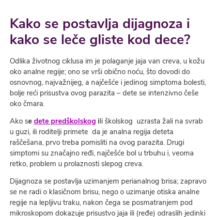
Kako se postavlja dijagnoza i
kako se leče gliste kod dece?
Odlika životnog ciklusa im je polaganje jaja van creva, u kožu
oko analne regije; ono se vrši obično noću, što dovodi do
osnovnog, najvažnijeg, a najčešće i jedinog simptoma bolesti,
bolje reći prisustva ovog parazita – dete se intenzivno češe
oko čmara.
Ako s
e
dete predškolskog
i
li školskog uzrasta žali na svrab
u guzi, ili roditelji primete da je analna regija deteta
raščešana, prvo treba pomisliti na ovog parazita. Drugi
simptomi su značajno ređi, najčešće bol u trbuhu i, veoma
retko, problem u prolaznosti slepog creva.
Dijagnoza se postavlja uzimanjem perianalnog brisa; zapravo
se ne radi o klasičnom brisu, nego o uzimanje otiska analne
regije na lepljivu traku, nakon čega se posmatranjem pod
mikroskopom dokazuje prisustvo jaja ili (ređe) odraslih jedinki