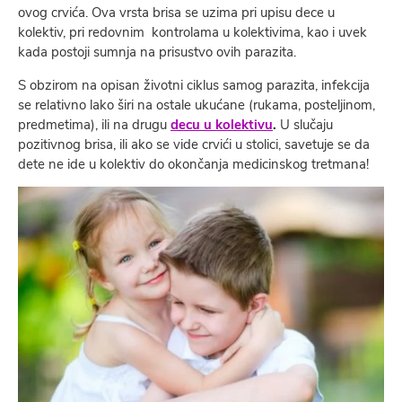
ovog crvića. Ova vrsta brisa se uzima pri upisu dece u
kolektiv, pri redovnim kontrolama u kolektivima, kao i uvek
kada postoji sumnja na prisustvo ovih parazita.
S obzirom na opisan životni ciklus samog parazita, infekcija
se relativno lako širi na ostale ukućane (rukama, posteljinom,
predmetima), ili na drugu
decu u kolektivu
.
U slučaju
pozitivnog brisa, ili ako se vide crvići u stolici, savetuje se da
dete ne ide u kolektiv do okončanja medicinskog tretmana!