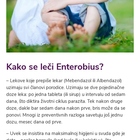
Kako se leči Enterobius?
– Lekove koje prepiše lekar (Mebendazol ili Albendazol)
uzimaju svi članovi porodice. Uzimaju se dve pojedinačne
doze leka: po jedna tableta (ili sirup) u intervalu od sedam
dana, što diktira životni ciklus parazita. Tek nakon druge
doze, dakle bar sedam dana nakon prve, bris može da se
ponovi. Mnogi iz preventivnih razloga savetuju još jednu
dozu, mesec dana od prve.
– Uvek se insistira na maksimalnoj higijeni u svuda gde je