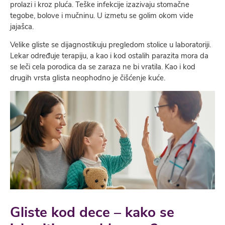
prolazi i kroz pluća. Teške infekcije izazivaju stomačne
tegobe, bolove i mučninu. U izmetu se golim okom vide
jajašca.
Velike gliste se dijagnostikuju pregledom stolice u laboratoriji.
Lekar određuje terapiju, a kao i kod ostalih parazita mora da
se leči cela porodica da se zaraza ne bi vratila. Kao i kod
drugih vrsta glista neophodno je čišćenje kuće.
Gliste kod dece – kako se