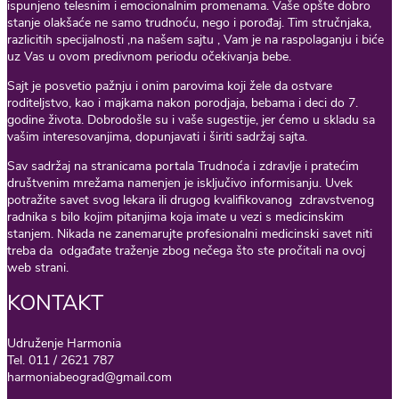
ispunjeno telesnim i emocionalnim promenama. Vaše opšte dobro
stanje olakšaće ne samo trudnoću, nego i porođaj. Tim stručnjaka,
razlicitih specijalnosti ,na našem sajtu , Vam je na raspolaganju i biće
uz Vas u ovom predivnom periodu očekivanja bebe.
Sajt je posvetio pažnju i onim parovima koji žele da ostvare
roditeljstvo, kao i majkama nakon porodjaja, bebama i deci do 7.
godine života. Dobrodošle su i vaše sugestije, jer ćemo u skladu sa
vašim interesovanjima, dopunjavati i širiti sadržaj sajta.
Sav sadržaj na stranicama portala Trudnoća i zdravlje i pratećim
društvenim mrežama namenjen je isključivo informisanju. Uvek
potražite savet svog lekara ili drugog kvalifikovanog zdravstvenog
radnika s bilo kojim pitanjima koja imate u vezi s medicinskim
stanjem. Nikada ne zanemarujte profesionalni medicinski savet niti
treba da odgađate traženje zbog nečega što ste pročitali na ovoj
web strani.
KONTAKT
Udruženje Harmonia
Tel. 011 / 2621 787
harmoniabeograd@gmail.com