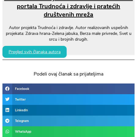
portala Trudnoća i zdravlje i pratećih
društvenih mreža
Autor projekta Trudnoća i zdravlje. Autor realizovanih uspešnih
projekata: Zdrava hrana-Zelena jabuka, Berza male privrede, Svet u
srcu i brojnih drugih.
Pregled svih članaka autora
Podeli ovaj članak sa prijateljima
Facebook
Twitter
LinkedIn
Telegram
WhatsApp