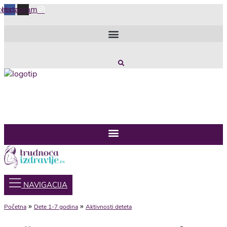
Скочите
cebook
Instagram
на
садржај
NAVIGACIJA
»
»
Početna
Dete 1-7 godina
Aktivnosti deteta