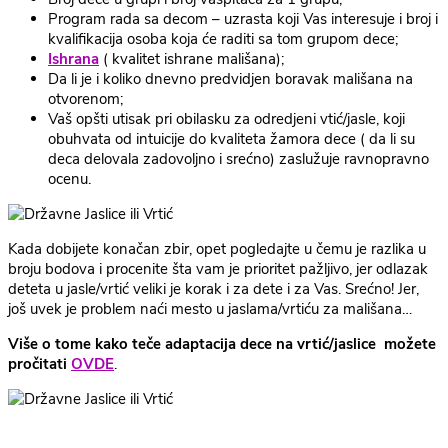
Program rada sa decom – uzrasta koji Vas interesuje i broj i
kvalifikacija osoba koja će raditi sa tom grupom dece;
Ishrana
( kvalitet ishrane mališana);
Da li je i koliko dnevno predvidjen boravak mališana na
otvorenom;
Vaš opšti utisak pri obilasku za odredjeni vtić/jasle, koji
obuhvata od intuicije do kvaliteta žamora dece ( da li su
deca delovala zadovoljno i srećno) zaslužuje ravnopravno
ocenu.
Kada dobijete konačan zbir, opet pogledajte u čemu je razlika u
broju bodova i procenite šta vam je prioritet pažljivo, jer odlazak
deteta u jasle/vrtić veliki je korak i za dete i za Vas. Srećno! Jer,
još uvek je problem naći mesto u jaslama/vrtiću za mališana…
Više o tome kako teče adaptacija dece na vrtić/jaslice možete
pročitati
OVDE
.