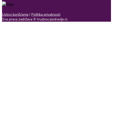
Uslovi korišćenja
|
Politika privatnosti
Sva prava zadržava © trudnocaizdravlje.rs