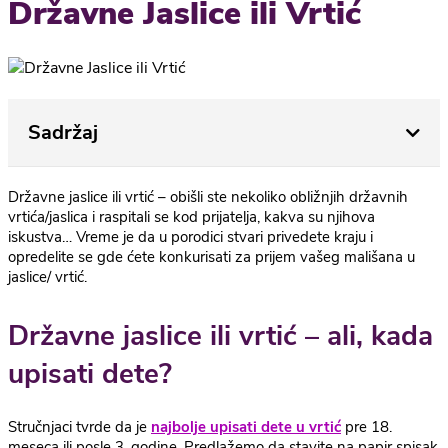
Državne Jaslice ili Vrtić
Sadržaj
Državne jaslice ili vrtić – obišli ste nekoliko obližnjih državnih
vrtića/jaslica i raspitali se kod prijatelja, kakva su njihova
iskustva… Vreme je da u porodici stvari privedete kraju i
opredelite se gde ćete konkurisati za prijem vašeg mališana u
jaslice/ vrtić.
Državne jaslice ili vrtić – ali, kada
upisati dete?
Stručnjaci tvrde da je
najbolje upisati dete u vrtić
pre 18.
meseca ili posle 3. godine. Predlažemo da stavite na papir spisak