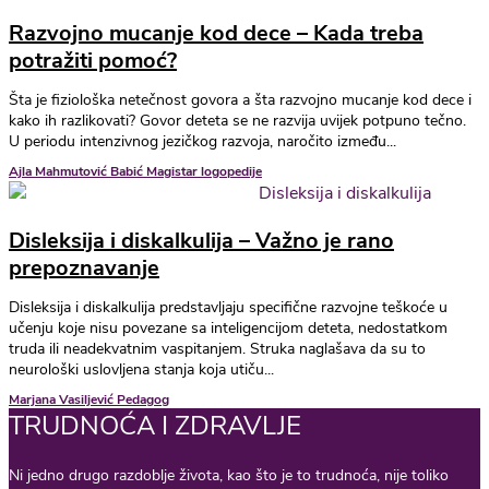
Razvojno mucanje kod dece – Kada treba
potražiti pomoć?
Šta je fiziološka netečnost govora a šta razvojno mucanje kod dece i
kako ih razlikovati? Govor deteta se ne razvija uvijek potpuno tečno.
U periodu intenzivnog jezičkog razvoja, naročito između...
Ajla Mahmutović Babić Magistar logopedije
Disleksija i diskalkulija – Važno je rano
prepoznavanje
Disleksija i diskalkulija predstavljaju specifične razvojne teškoće u
učenju koje nisu povezane sa inteligencijom deteta, nedostatkom
truda ili neadekvatnim vaspitanjem. Struka naglašava da su to
neurološki uslovljena stanja koja utiču...
Marjana Vasiljević Pedagog
TRUDNOĆA I ZDRAVLJE
Ni jedno drugo razdoblje života, kao što je to trudnoća, nije toliko