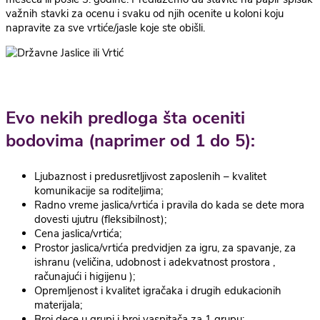
važnih stavki za ocenu i svaku od njih ocenite u koloni koju
napravite za sve vrtiće/jasle koje ste obišli.
Evo nekih predloga šta oceniti
bodovima (naprimer od 1 do 5):
Ljubaznost i predusretljivost zaposlenih – kvalitet
komunikacije sa roditeljima;
Radno vreme jaslica/vrtića i pravila do kada se dete mora
dovesti ujutru (fleksibilnost);
Cena jaslica/vrtića;
Prostor jaslica/vrtića predvidjen za igru, za spavanje, za
ishranu (veličina, udobnost i adekvatnost prostora ,
računajući i higijenu );
Opremljenost i kvalitet igračaka i drugih edukacionih
materijala;
Broj dece u grupi i broj vaspitača za 1 grupu;