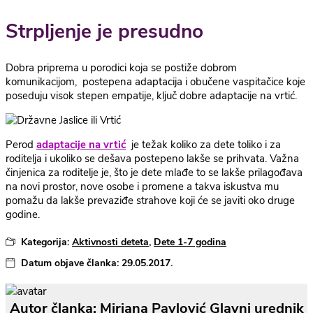
Strpljenje je presudno
Dobra priprema u porodici koja se postiže dobrom
komunikacijom, postepena adaptacija i obučene vaspitačice koje
poseduju visok stepen empatije, ključ dobre adaptacije na vrtić.
Perod
adaptacije na vrtić
je težak koliko za dete toliko i za
roditelja i ukoliko se dešava postepeno lakše se prihvata. Važna
činjenica za roditelje je, što je dete mlađe to se lakše prilagođava
na novi prostor, nove osobe i promene a takva iskustva mu
pomažu da lakše prevaziđe strahove koji će se javiti oko druge
godine.
Kategorija:
Aktivnosti deteta
,
Dete 1-7 godina
Datum objave članka:
29.05.2017.
Autor članka: Mirjana Pavlović Glavni urednik