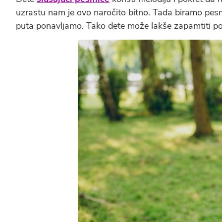
uzrastu nam je ovo naročito bitno. Tada biramo pesmi
puta ponavljamo. Tako dete može lakše zapamtiti po 