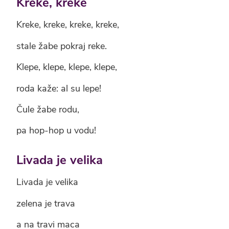
Kreke, kreke
Kreke, kreke, kreke, kreke,
stale žabe pokraj reke.
Klepe, klepe, klepe, klepe,
roda kaže: al su lepe!
Čule žabe rodu,
pa hop-hop u vodu!
Livada je velika
Livada je velika
zelena je trava
a na travi maca