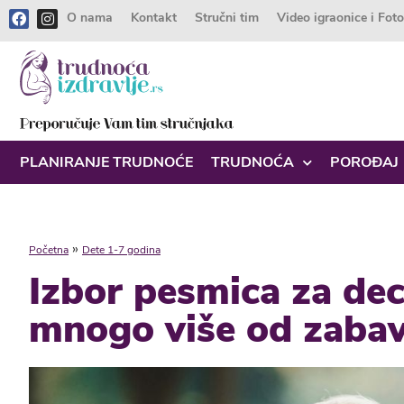
O nama
Kontakt
Stručni tim
Video igraonice i Fot
PLANIRANJE TRUDNOĆE
TRUDNOĆA
POROĐAJ
»
Početna
Dete 1-7 godina
Izbor pesmica za de
mnogo više od zaba