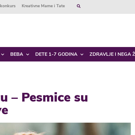
okonkurs
Kreativne Mame i Tate
BEBA
DETE 1-7 GODINA
ZDRAVLJE I NEGA 
cu – Pesmice su
ve