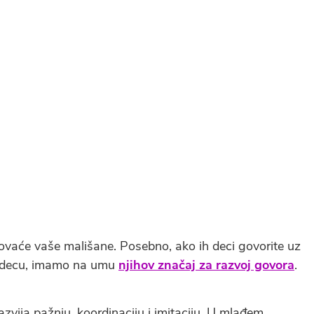
dovaće vaše mališane. Posebno, ako ih deci govorite uz
a decu, imamo na umu
njihov značaj za razvoj govora
.
razvija pažnju, koordinaciju i imitaciju. U mlađem