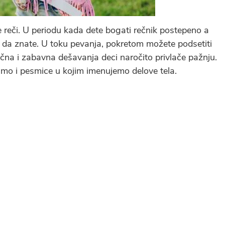
 reči. U periodu kada dete bogati rečnik postepeno a
 da znate. U toku pevanja, pokretom možete podsetiti
vučna i zabavna dešavanja deci naročito privlače pažnju.
imo i pesmice u kojim imenujemo delove tela.