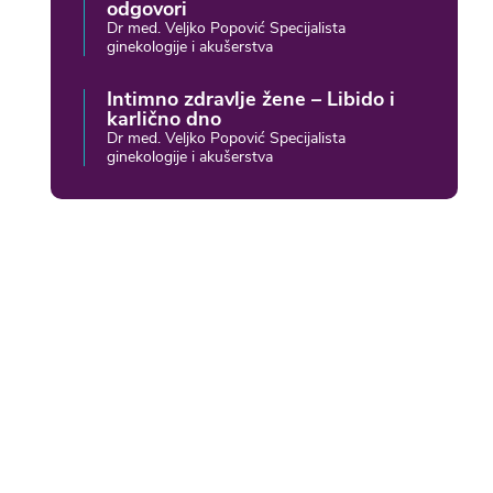
odgovori
Dr med. Veljko Popović Specijalista
ginekologije i akušerstva
Intimno zdravlje žene – Libido i
karlično dno
Dr med. Veljko Popović Specijalista
ginekologije i akušerstva