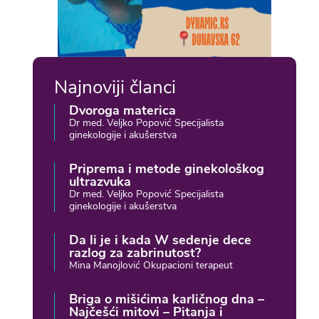
Najnoviji članci
Dvoroga materica
Dr med. Veljko Popović Specijalista
ginekologije i akušerstva
Priprema i metode ginekološkog
ultrazvuka
Dr med. Veljko Popović Specijalista
ginekologije i akušerstva
Da li je i kada W sedenje dece
razlog za zabrinutost?
Mina Manojlović Okupacioni terapeut
Briga o mišićima karličnog dna –
Najčešći mitovi – Pitanja i