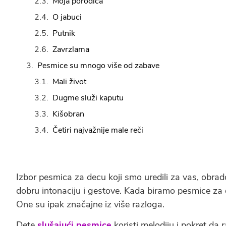
Moja porodica
O jabuci
Putnik
Zavrzlama
Pesmice su mnogo više od zabave
Mali život
Dugme služi kaputu
Kišobran
Četiri najvažnije male reči
Izbor pesmica za decu koji smo uredili za vas, obra
dobru intonaciju i gestove. Kada biramo pesmice z
One su ipak značajne iz više razloga.
Dete
slušajući pesmice
koristi melodiju i pokret da 