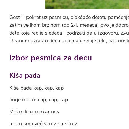
Gest ili pokret uz pesmicu, olakšaće detetu pamćenje
zatim velikom brzinom (do 24. meseca) ovo je dobro
dete koja reč je sledeća i podržati ga u izgovoru. Z
U ranom uzrastu deca upoznaju svoje telo, pa korist
Izbor pesmica za decu
Ki
ša pada
Kiša pada kap, kap, kap
noge mokre cap, cap, cap.
Mokro lice, mokar nos
mokri smo već skroz na skroz.