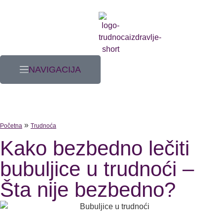
NAVIGACIJA
»
Početna
Trudnoća
Kako bezbedno lečiti
bubuljice u trudnoći –
Šta nije bezbedno?