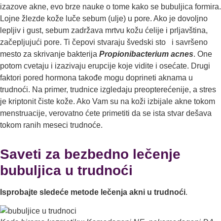
izazove akne, evo brze nauke o tome kako se bubulјica formira.
Lojne žlezde kože luče sebum (ulјe) u pore. Ako je dovolјno
leplјiv i gust, sebum zadržava mrtvu kožu ćelije i prlјavština,
začeplјujući pore. Ti čepovi stvaraju švedski sto i savršeno
mesto za skrivanje bakterija
Propionibacterium acnes
. One
potom cvetaju i izazivaju erupcije koje vidite i osećate. Drugi
faktori pored hormona takođe mogu doprineti aknama u
trudnoći. Na primer, trudnice izgledaju preopterećenije, a stres
je kriptonit čiste kože. Ako Vam su na koži izbijale akne tokom
menstruacije, verovatno ćete primetiti da se ista stvar dešava
tokom ranih meseci trudnoće.
Saveti za bezbedno lečenje
bubuljica u trudnoći
Isprobajte sledeće
metode lečenja akni u trudnoći
.