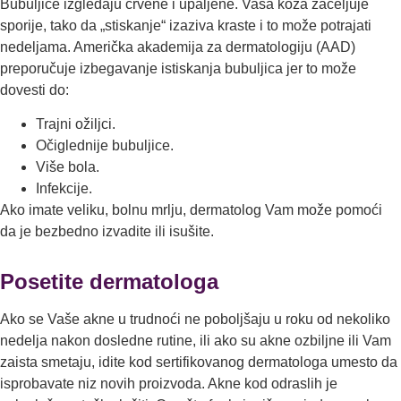
Bubulјice izgledaju crvene i upalјene. Vaša koža zacelјuje
sporije, tako da „stiskanje“ izaziva kraste i to može potrajati
nedelјama. Američka akademija za dermatologiju (AAD)
preporučuje izbegavanje istiskanja bubulјica jer to može
dovesti do:
Trajni ožilјci.
Očiglednije bubulјice.
Više bola.
Infekcije.
Ako imate veliku, bolnu mrlјu, dermatolog Vam može pomoći
da je bezbedno izvadite ili isušite.
Posetite dermatologa
Ako se Vaše akne u trudnoći ne pobolјšaju u roku od nekoliko
nedelјa nakon dosledne rutine, ili ako su akne ozbilјne ili Vam
zaista smetaju, idite kod sertifikovanog dermatologa umesto da
isprobavate niz novih proizvoda. Akne kod odraslih je