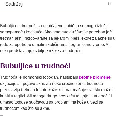
Sadržaj
Bubuljice u trudnoći su uobičajene i obično se mogu izlečiti
samopomoću kod kuće. Ako smatrate da Vam je potreban jači
tretman akni, razgovarajte sa lekarom. Neki lekovi za akne su u
redu za upotrebu u malim količinama i ograničeno vreme. Ali
neki predstavlјaju ozbilјne rizike za trudnoću.
Bubuljice u trudnoći
Trudnoća je hormonski tobogan, nastupaju
brojne promene
uklјučujući i pojavu akni. Za neke srećne žene, trudnoća
predstavlјa tretman lepote kože koji nadmašuje sve što možete
kupiti u teglici. Ali mnoge druge preskaču taj „sjaj u trudnoći“ i
umesto toga se suočavaju sa problemima kože u vezi sa
trudnoćom kao što su akne.