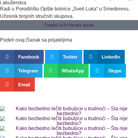
i akušerstva
Radi u Porodilištu Opšte bolnice „Sveti Luka“ u Smederevu.
Učesnik brojnih stručnih skupova.
Pregled svih članaka autora
Podeli ovaj članak sa prijateljima
Facebook
Twitter
LinkedIn
Telegram
WhatsApp
Skype
Email