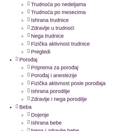
Trudnoća po nedeljama
Trudnoća po mesecima
Ishrana trudnice
Zdravlje u trudnoći
Nega trudnice
Fizička aktivnost trudnice
Pregledi
Porođaj
Priprema za porođaj
Porođaj i anestezije
Fizička aktivnost posle porođaja
Ishrana porodilje
Zdravlje i nega porodilje
Beba
Dojenje
Ishrana bebe
Nega i zdravlje bebe