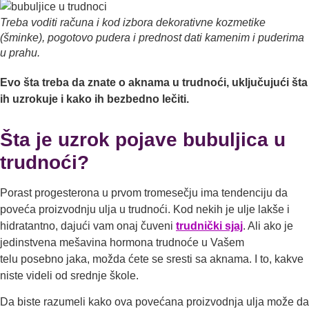
Treba voditi računa i kod izbora dekorativne kozmetike
(šminke), pogotovo pudera i prednost dati kamenim i puderima
u prahu.
Evo šta treba da znate o aknama u trudnoći, uklјučujući šta
ih uzrokuje i kako ih bezbedno lečiti.
Šta je uzrok pojave bubuljica u
trudnoći?
Porast progesterona u prvom tromesečju ima tendenciju da
poveća proizvodnju ulјa u trudnoći. Kod nekih je ulјe lakše i
hidratantno, dajući vam onaj čuveni
trudnički sjaj
. Ali ako je
jedinstvena mešavina hormona trudnoće u Vašem
telu posebno jaka, možda ćete se sresti sa aknama. I to, kakve
niste videli od srednje škole.
Da biste razumeli kako ova povećana proizvodnja ulјa može da