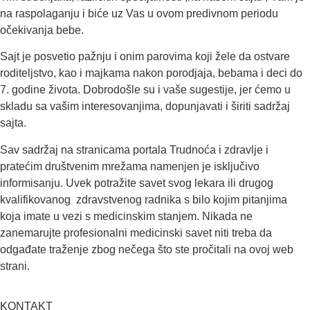
na raspolaganju i biće uz Vas u ovom predivnom periodu
očekivanja bebe.
Sajt je posvetio pažnju i onim parovima koji žele da ostvare
roditeljstvo, kao i majkama nakon porodjaja, bebama i deci do
7. godine života. Dobrodošle su i vaše sugestije, jer ćemo u
skladu sa vašim interesovanjima, dopunjavati i širiti sadržaj
sajta.
Sav sadržaj na stranicama portala Trudnoća i zdravlje i
pratećim društvenim mrežama namenjen je isključivo
informisanju. Uvek potražite savet svog lekara ili drugog
kvalifikovanog zdravstvenog radnika s bilo kojim pitanjima
koja imate u vezi s medicinskim stanjem. Nikada ne
zanemarujte profesionalni medicinski savet niti treba da
odgađate traženje zbog nečega što ste pročitali na ovoj web
strani.
KONTAKT