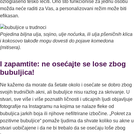
ozloglašeno teško lečiti. Ono što funkcioniše za jednu osobu
možda neće raditi za Vas, a personalizovani režim može biti
efikasan.
Pojedina biljna ulja, sojino, ulje noćurka, ili ulja pšeničnih klica
i kokosovo takođe mogu dovesti do pojave komedona
(mitisera).
I zapamtite: ne osećajte se lose zbog
bubuljica!
Ne kažemo da morate da šetate okolo i osećate se dobro zbog
svojih trudničkih akni, ali bubulјice nisu razlog za skrivanje. U
stvari, sve više i više poznatih ličnosti i uticajnih lјudi objavlјuje
fotografije na Instagramu na kojima se nalaze fleke od
bubulјica jarkih boja ili njihove nefiltrirane izbočine. „Pokret za
pozitivne bubulјice“ pomaže lјudima da shvate koliko su akne u
stvari uobičajene i da ne bi trebalo da se osećaju loše zbog