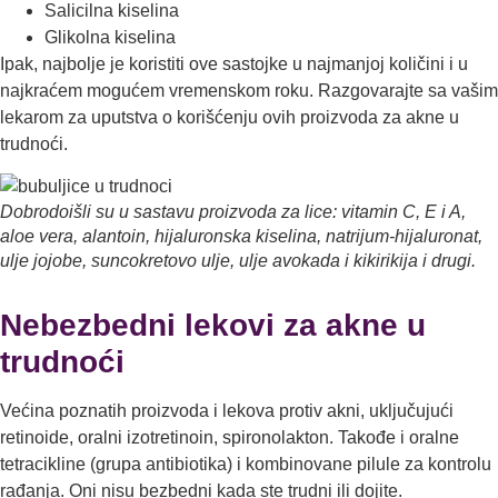
Salicilna kiselina
Glikolna kiselina
Ipak, najbolјe je koristiti ove sastojke u najmanjoj količini i u
najkraćem mogućem vremenskom roku. Razgovarajte sa vašim
lekarom za uputstva o korišćenju ovih proizvoda za akne u
trudnoći.
Dobrodoišli su u sastavu proizvoda za lice: vitamin C, E i A,
aloe vera, alantoin, hijaluronska kiselina, natrijum-hijaluronat,
ulje jojobe, suncokretovo ulje, ulje avokada i kikirikija i drugi.
Nebezbedni lekovi za akne u
trudnoći
Većina poznatih proizvoda i lekova protiv akni, uklјučujući
retinoide, oralni izotretinoin, spironolakton. Takođe i oralne
tetracikline (grupa antibiotika) i kombinovane pilule za kontrolu
rađanja. Oni nisu bezbedni kada ste trudni ili dojite.