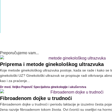
Da li je i kada W sedenje dece razlog za
zabrinutost?
Mina Manojlović Okupacioni terapeut
Briga o mišićima karličnog dna – Najčešći mitovi
– Pitanja i odgovori
Dr med. Veljko Popović Specijalista ginekologije i akušerstva
Intimno zdravlje žene – Libido i karlično dno
Dr med. Veljko Popović Specijalista ginekologije i akušerstva
Preporučujemo vam...
Priprema i metode ginekološkog ultrazvuka
Koje metode ginekološkog ultrazvuka postoje, kada se rade i kako se tr
ginekološki UZ? Ginekološki ultrazvuk se propisuje radi otkrivanja abno
kao i za praćenje...
Dr med. Veljko Popović Specijalista ginekologije i akušerstva
Fibroadenom dojke u trudnoći
Fibroadenom dojke u trudnoći i periodu laktacije je izuzetno česta p
žena razvije fibroadenom tokom života. Ovi čvorići su osetljivi na horm