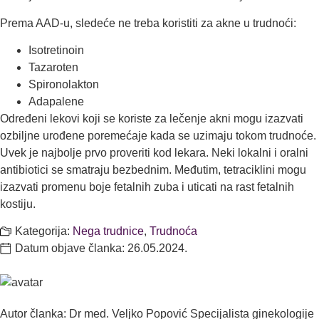
Prema AAD-u, sledeće ne treba koristiti za akne u trudnoći:
Isotretinoin
Tazaroten
Spironolakton
Adapalene
Određeni lekovi koji se koriste za lečenje akni mogu izazvati
ozbilјne urođene poremećaje kada se uzimaju tokom trudnoće.
Uvek je najbolјe prvo proveriti kod lekara. Neki lokalni i oralni
antibiotici se smatraju bezbednim. Međutim, tetraciklini mogu
izazvati promenu boje fetalnih zuba i uticati na rast fetalnih
kostiju.
Kategorija:
Nega trudnice
,
Trudnoća
Datum objave članka:
26.05.2024.
Autor članka: Dr med. Veljko Popović Specijalista ginekologije