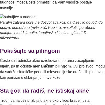
trudnoće, možda ćete primetiti i da Vam vlasište postaje
masnije.
Parafin zatvara pore, ne dozvoljava koži da diše i to dovodi do
pojave komedona (mitisera). Kao i razni sulfati i parabeni,
natrijum hlorid, lanolin, lanolinska kiselina, gliceril-3-
diizostearat…
Pokušajte sa pilingom
Često su trudničke akne uzrokovane porama začeplјenim
ulјem, pa ih očistite
mehaničkim pilingom
. Ovi proizvodi mogu
da sadrže sintetičke perle ili mlevene lјuske orašastih plodova,
koji pomažu u uklanjanju mrtve kože.
Šta god da radiš, ne istiskaj akne
Trudnicama često izbijaju akne oko vilice, brade i usta.