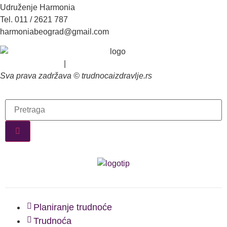
Udruženje Harmonia
Tel. 011 / 2621 787
harmoniabeograd@gmail.com
Uslovi korišćenja
|
Politika privatnosti
Sva prava zadržava © trudnocaizdravlje.rs
Planiranje trudnoće
Trudnoća