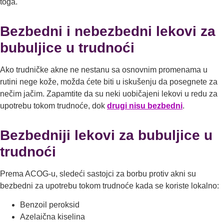
toga.
Bezbedni i nebezbedni lekovi za
bubuljice u trudnoći
Ako trudničke akne ne nestanu sa osnovnim promenama u
rutini nege kože, možda ćete biti u iskušenju da posegnete za
nečim jačim. Zapamtite da su neki uobičajeni lekovi u redu za
upotrebu tokom trudnoće, dok
drugi nisu bezbedni
.
Bezbedniji lekovi za bubuljice u
trudnoći
Prema ACOG-u, sledeći sastojci za borbu protiv akni su
bezbedni za upotrebu tokom trudnoće kada se koriste lokalno:
Benzoil peroksid
Azelaična kiselina