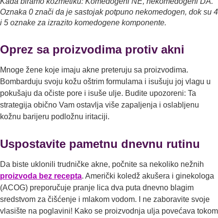
Kada biramo kozmetiku: Komedogeni NE, nekomedogeni DA.
Oznaka 0 znači da je sastojak potpuno nekomedogen, dok su 4
i 5 oznake za izrazito komedogene komponente.
Oprez sa proizvodima protiv akni
Mnoge žene koje imaju akne preteruju sa proizvodima.
Bombarduju svoju kožu oštrim formulama i isušuju joj vlagu u
pokušaju da očiste pore i isuše ulјe. Budite upozoreni: Ta
strategija obično Vam ostavlјa više zapalјenja i oslablјenu
kožnu barijeru podložnu iritaciji.
Uspostavite pametnu dnevnu rutinu
Da biste uklonili trudničke akne, počnite sa nekoliko nežnih
proizvoda bez recepta
. Američki koledž akušera i ginekologa
(ACOG) preporučuje pranje lica dva puta dnevno blagim
sredstvom za čišćenje i mlakom vodom. I ne zaboravite svoje
vlasište na poglavini! Kako se proizvodnja ulјa povećava tokom