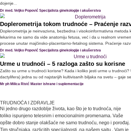
dojenje...
Dr med. Veljko Popović Specijalista ginekologije i akušerstva
Doplerometrija tokom trudnoće – Praćenje raz
Doplerometrija je neinvazivna, bezbedna i visokoinformativna metoda
lekarima ne samo da vide anatomiju fetusa, već i da u realnom vreme
procese unutar majčinsko-placentarno-fetalnog sistema. Praćenje razvo
Dr med. Veljko Popović Specijalista ginekologije i akušerstva
Urme u trudnoći – 5 razloga zašto su korisne
Zašto su urme u trudnoći korisne? Kada i koliko jesti urme u trudnoći
dactylifera) jedna su od najstarijih kultivisanih biljaka na svetu – gaje s
Mr ph Milica Ristć Master ishrane i suplementacije
TRUDNOĆA I ZDRAVLJE
Ni jedno drugo razdoblje života, kao što je to trudnoća, nije
toliko ispunjeno telesnim i emocionalnim promenama. Vaše
opšte dobro stanje olakšaće ne samo trudnoću, nego i porođaj.
Tim stručnjaka, razlicitih specijalnosti ,na našem sajtu , Vam je