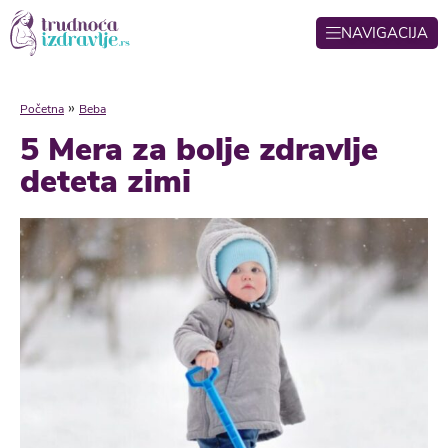
NAVIGACIJA
»
Početna
Beba
5 Mera za bolje zdravlje
deteta zimi