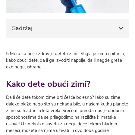
Sadržaj
5 Mera za bolje zdravlje deteta zimi. Stigla je zima i pitanja,
kako obući dete, da li ga izvoditi napolje, da li negde greše
oko nege, ishrane…
Kako dete obući zimi?
Da li će dete tokom zime biti ćešće bolesno? Iako su zime
daleko blaže nego što su nekada bile, u našem kutku planete
zime su hladne, a leta vrela. Srećom, priroda nas je obdarila
sposobnostima da se prilagodimo na različite klimatske
uslove! Uz nekoliko saveta za negu dece tokom hladnih
meseci, možete sa njima uživati u ovo doba godine.