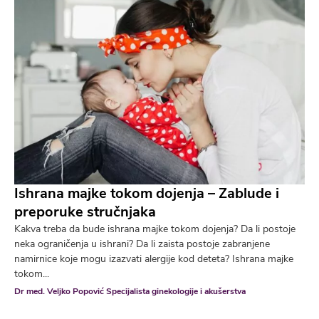
Ishrana majke tokom dojenja – Zablude i
preporuke stručnjaka
Kakva treba da bude ishrana majke tokom dojenja? Da li postoje
neka ograničenja u ishrani? Da li zaista postoje zabranjene
namirnice koje mogu izazvati alergije kod deteta? Ishrana majke
tokom...
Dr med. Veljko Popović Specijalista ginekologije i akušerstva