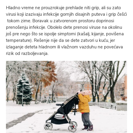
Hladno vreme ne prouzrokuje prehlade niti grip, ali su zato
virusi koji izazivaju infekcije gornjih disajnih puteva i grip češći
tokom zime. Boravak u zatvorenom prostoru doprinosi
prenošenju infekcije. Obolelo dete prenosi viruse na okolinu
još pre nego što se ispolje simptomi (kašalj, kijanje, povišena
temperature). Rešenje nije da se dete zatvori u kuću, jer
izlaganje deteta hladnom ili vlažnom vazduhu ne povećava
rizik od razboljevanja.