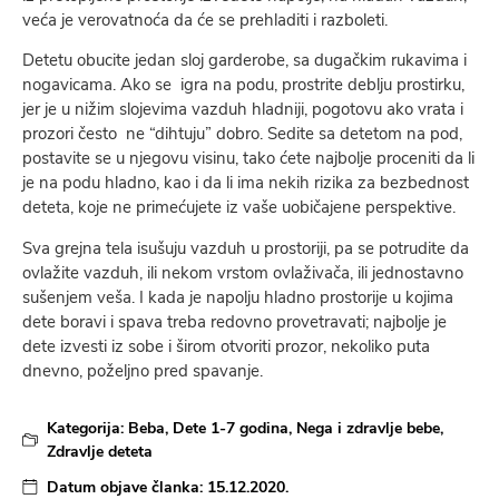
veća je verovatnoća da će se prehladiti i razboleti.
Detetu obucite jedan sloj garderobe, sa dugačkim rukavima i
nogavicama. Ako se igra na podu, prostrite deblju prostirku,
jer je u nižim slojevima vazduh hladniji, pogotovu ako vrata i
prozori često ne “dihtuju” dobro. Sedite sa detetom na pod,
postavite se u njegovu visinu, tako ćete najbolje proceniti da li
je na podu hladno, kao i da li ima nekih rizika za bezbednost
deteta, koje ne primećujete iz vaše uobičajene perspektive.
Sva grejna tela isušuju vazduh u prostoriji, pa se potrudite da
ovlažite vazduh, ili nekom vrstom ovlaživača, ili jednostavno
sušenjem veša. I kada je napolju hladno prostorije u kojima
dete boravi i spava treba redovno provetravati; najbolje je
dete izvesti iz sobe i širom otvoriti prozor, nekoliko puta
dnevno, poželjno pred spavanje.
Kategorija:
Beba
,
Dete 1-7 godina
,
Nega i zdravlje bebe
,
Zdravlje deteta
Datum objave članka:
15.12.2020.