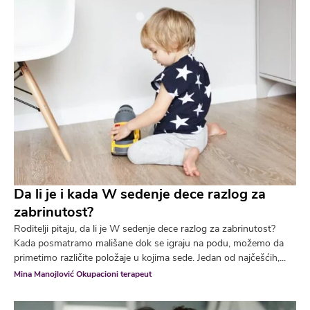
Da li je i kada W sedenje dece razlog za
zabrinutost?
Roditelji pitaju, da li je W sedenje dece razlog za zabrinutost?
Kada posmatramo mališane dok se igraju na podu, možemo da
primetimo različite položaje u kojima sede. Jedan od najčešćih,...
Mina Manojlović Okupacioni terapeut