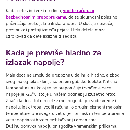
Kada dete zimi vozite kolima,
vodite računa o
bezbednosnim prepoprukama
,
da se sigurnosni pojas ne
pričvršćuje preko jakne ili skafandera. U slučaju nesreće,
prostor koji postoji između pojasa I tela deteta može
uzrokovati da dete isklizne iz sedišta.
Kada je previše hladno za
izlazak napolje?
Mala deca ne umeju da prepoznaju da im je hladno, a zbog
svog malog tela sklonija su bržem gubitku toplote. Kritična
temperatura na kojoj se ne preporučuje izvođenje dece
napolje je -25°C, što je u našem podneblju izuzetno retko!
Znači da deca tokom cele zime mogu da provode vreme i
napolju; ipak treba voditi računa i o drugim elementima osim
temperature, pre svega o vetru, jer pri niskim temperaturama
vetar doprinosi brzom rashlađivanju organizma.
Dužinu boravka napolju prilagodite vremenskim prilikama.