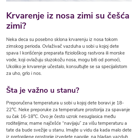
Krvarenje iz nosa zimi su češća
zimi?
Neka deca su posebno sklona krvarenju iz nosa tokom
zimskog perioda. Ovlaživač vazduha u sobi u kojoj dete
spava I korišćenje preparata fiziološkog rastvora ili morske
vode, koji ovlažuju sluzokožu nosa, mogu biti od pomoći,
Ukoliko je krvarenje učestalo, konsultujte se sa specijalistom
za uho, grlo i nos.
Šta je važno u stanu?
Preporučena temperatura u sobi u kojoj dete boravi je 18-
22°C. Neke preporuke za temperature prostorija za spavanje
su čak 16-18°C. Ovo je često uzrok nesuglasica među
roditeljima; mame najčešće “navijaju” za višu temperaturu a
tate da bude svežije u stanu. Imajte u vidu da kada malo dete
iz pretopljene prostorije izvedete napolje, na hladan vazduh,