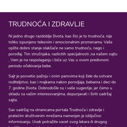
TRUDNOĆA I ZDRAVLJE
Ni jedno drugo razdoblje života, kao što je to trudnoća, nije
toliko ispunjeno telesnim i emocionalnim promenama. Vaše
opšte dobro stanje olakšaće ne samo trudnoću, nego i
porođaj. Tim stručnjaka, razlicitih specijalnosti ,na našem sajtu
, Vam je na raspolaganju i biće uz Vas u ovom predivnom
periodu očekivanja bebe.
Sajt je posvetio pažnju i onim parovima koji žele da ostvare
roditeljstvo, kao i majkama nakon porodjaja, bebama i deci do
7. godine života. Dobrodošle su i vaše sugestije, jer ćemo u
skladu sa vašim interesovanjima, dopunjavati i širiti sadržaj
sajta.
Sav sadržaj na stranicama portala Trudnoća i zdravlje i
pratećim društvenim mrežama namenjen je isključivo
informisanju. Uvek potražite savet svog lekara ili drugog