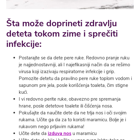
Šta može doprineti zdravlju
deteta tokom zime i sprečiti
infekcije:
Postarajte se da dete pere ruke. Redovno pranje ruku
je najjednostavniji, ali I najefikasniji način da se rešimo
virusa koji izazivaju respiratorne infekcije i grip.
Pomozite detetu da pravilno pere ruke toplom vodom i
sapunom pre jela, posle korišćenja toaleta, čim stigne
kući.
I vi redovno perite ruke, obavezno pre spremanja
hrane, posle detetove toalete ili čišćenja nosa.
Pokušajte da naučite dete da ne trlja nos i oči svojim
rukama. Učite ga da za to koristi maramicu. Bolje je i
rukavom nego prljavim rukama!
Učite dete da
izduva nos
u maramicu