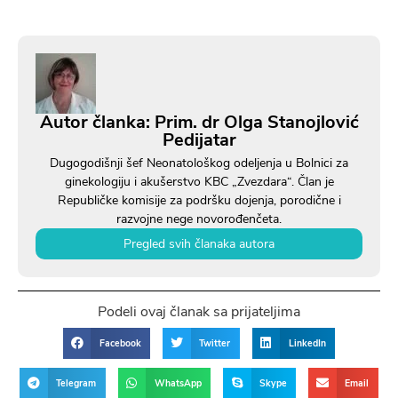
Autor članka: Prim. dr Olga Stanojlović
Pedijatar
Dugogodišnji šef Neonatološkog odeljenja u Bolnici za
ginekologiju i akušerstvo KBC „Zvezdara“. Član je
Republičke komisije za podršku dojenja, porodične i
razvojne nege novorođenčeta.
Pregled svih članaka autora
Podeli ovaj članak sa prijateljima
Facebook
Twitter
LinkedIn
Telegram
WhatsApp
Skype
Email