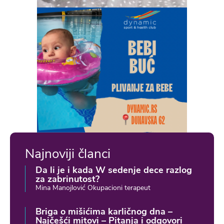
Najnoviji članci
Da li je i kada W sedenje dece razlog
za zabrinutost?
Mina Manojlović Okupacioni terapeut
Briga o mišićima karličnog dna –
Najčešći mitovi – Pitanja i odgovori