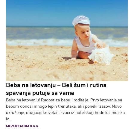
Beba na letovanju – Beli šum i rutina
spavanja putuje sa vama
Beba na letovanju! Radost za bebu i roditelje. Prvo letovanje sa
bebom donosi mnogo lepih trenutaka, ali i poneki izazov. Novo
okruženje, drugačiji krevetac, zvuci iz hotelskog hodnika, muzika
iz...
MEZOPHARM d.o.o.