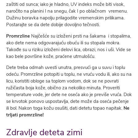
zaštiti od sunca; iako je hladno, UV indeks može biti visok,
naročito na planini I na snegu, čak I po oblačnom vremenu.
Dužinu boravka napolju prilagodite vremenskim prilikama.
Postarajte se da dete dobije dovoljno tečnosti.
Promrzline
Najčešće su izloženi prsti na šakama i stopalima,
ako dete nema odgovarajuću obuću ili su stopala mokra.
Takođe su u riziku izloženi delovi lica, obrazi, nos i uši. Vide se
kao bele površine kože, praćene utrnulošću.
Dete treba odmah uvesti unutra, presvući ga u suvu i toplu
odeću. Promrzline potopiti u toplu, ne vruću vodu ili, ako su na
licu, koristiti obloge sa toplom vodom, dok se ne povrati
ružičasta boja kože, obično za nekoliko minuta. Proveriti
temperature vode, jer dete ne oseća ako je previše vruća. Dok
se krvotok ponovo uspostavlja, dete može da oseća pečenje
ili bol. Nakon toga kožu osušiti, dati detetu topao napitak.
Ne
trljati promrzline!
Zdravlje deteta zimi