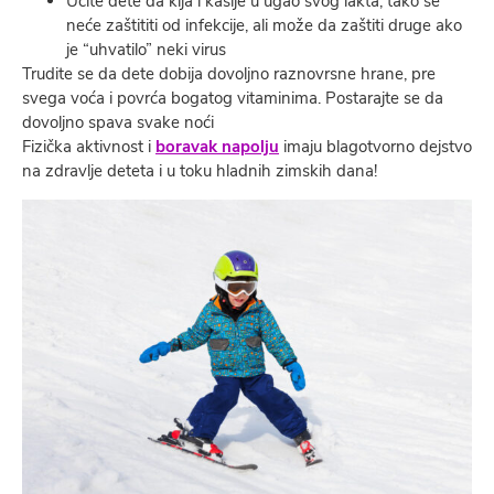
Učite dete da kija i kašlje u ugao svog lakta; tako se
neće zaštititi od infekcije, ali može da zaštiti druge ako
je “uhvatilo” neki virus
Trudite se da dete dobija dovoljno raznovrsne hrane, pre
svega voća i povrća bogatog vitaminima. Postarajte se da
dovoljno spava svake noći
Fizička aktivnost i
boravak napolju
imaju blagotvorno dejstvo
na zdravlje deteta i u toku hladnih zimskih dana!