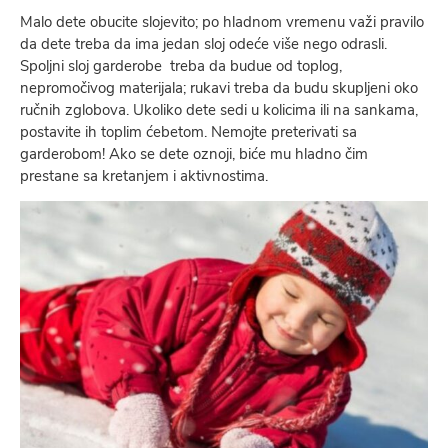
Malo dete obucite slojevito; po hladnom vremenu važi pravilo
da dete treba da ima jedan sloj odeće više nego odrasli.
Spoljni sloj garderobe treba da budue od toplog,
nepromočivog materijala; rukavi treba da budu skupljeni oko
ručnih zglobova. Ukoliko dete sedi u kolicima ili na sankama,
postavite ih toplim ćebetom. Nemojte preterivati sa
garderobom! Ako se dete oznoji, biće mu hladno čim
prestane sa kretanjem i aktivnostima.