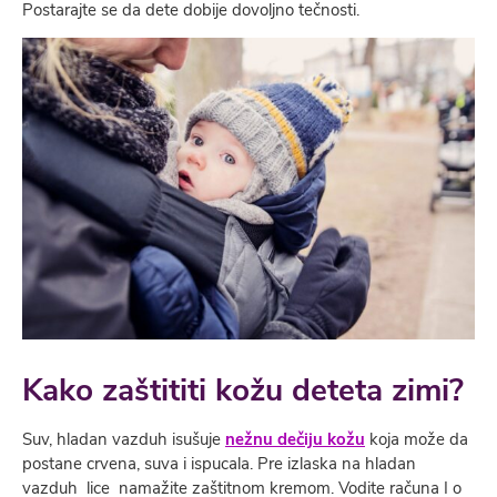
Postarajte se da dete dobije dovoljno tečnosti.
Kako zaštititi kožu deteta zimi?
Suv, hladan vazduh isušuje
nežnu dečiju kožu
koja može da
postane crvena, suva i ispucala. Pre izlaska na hladan
vazduh lice namažite zaštitnom kremom. Vodite računa I o