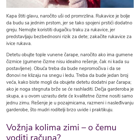
Kapa štiti glavu, naročito uši od promrzlina. Rukavice je bolje
da budu sa jednim prstom, jer se tako spojeni prstići dodatno
greju. Nemojte koristiti dugačku traku za rukavice, jer
predstavljaju bezbednosni rizik za dete; zakačite rukavice za
ivice rukava.
Detetu obujte tople vunene čarape, naročito ako ima gumene
čizmice (gumene čizme nisu idealno rešenje, čak ni kada su
postavljene). Obuća treba da bude nepromočiva i da se
đonovi ne klizaju na snegu i ledu. Treba da bude jedan broj
veća, kako biste mogli da obujete detetu dodatni par čarapa;
ako je noga stegnuta brže se će rashladiti. Dečja garderoba je
skupa, a u ovom uzrastu dete će kvalitetne čizme nositi samo
jednu zimu. Rešenje je u pozajmicama, razmeni i nasleđivanju
garderobe, što mudri roditelji brzo uvide i praktikuju.
Vožnja kolima zimi – o čemu
voditi računa?