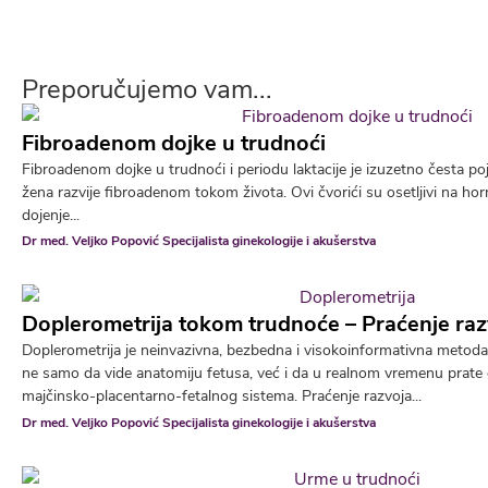
Preporučujemo vam...
Fibroadenom dojke u trudnoći
Fibroadenom dojke u trudnoći i periodu laktacije je izuzetno česta
žena razvije fibroadenom tokom života. Ovi čvorići su osetljivi na ho
dojenje...
Dr med. Veljko Popović Specijalista ginekologije i akušerstva
Doplerometrija tokom trudnoće – Praćenje raz
Doplerometrija je neinvazivna, bezbedna i visokoinformativna metod
ne samo da vide anatomiju fetusa, već i da u realnom vremenu prate
majčinsko-placentarno-fetalnog sistema. Praćenje razvoja...
Dr med. Veljko Popović Specijalista ginekologije i akušerstva