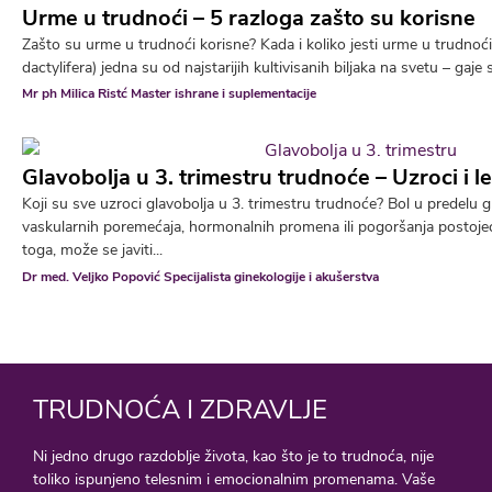
Urme u trudnoći – 5 razloga zašto su korisne
Zašto su urme u trudnoći korisne? Kada i koliko jesti urme u trudno
dactylifera) jedna su od najstarijih kultivisanih biljaka na svetu – gaje 
Mr ph Milica Ristć Master ishrane i suplementacije
Glavobolja u 3. trimestru trudnoće – Uzroci i l
Koji su sve uzroci glavobolja u 3. trimestru trudnoće? Bol u predelu g
vaskularnih poremećaja, hormonalnih promena ili pogoršanja postojeć
toga, može se javiti...
Dr med. Veljko Popović Specijalista ginekologije i akušerstva
TRUDNOĆA I ZDRAVLJE
Ni jedno drugo razdoblje života, kao što je to trudnoća, nije
toliko ispunjeno telesnim i emocionalnim promenama. Vaše