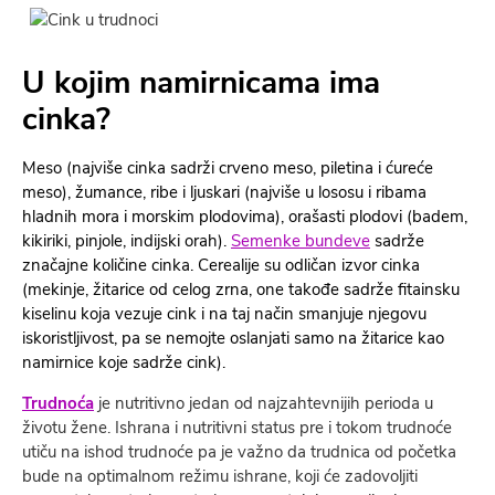
U kojim namirnicama ima
cinka?
Meso (najviše cinka sadrži crveno meso, piletina i ćureće
meso), žumance, ribe i ljuskari (najviše u lososu i ribama
hladnih mora i morskim plodovima), orašasti plodovi (badem,
kikiriki, pinjole, indijski orah).
Semenke bundeve
sadrže
značajne količine cinka.
Cerealije su odličan izvor cinka
(mekinje, žitarice od celog zrna, one takođe sadrže fitainsku
kiselinu koja vezuje cink i na taj način smanjuje njegovu
iskoristljivost, pa se nemojte oslanjati samo na žitarice kao
namirnice koje sadrže cink).
Trudnoća
je nutritivno jedan od najzahtevnijih perioda u
životu žene. Ishrana i nutritivni status pre i tokom trudnoće
utiču na ishod trudnoće pa je važno da trudnica od početka
bude na optimalnom režimu ishrane, koji će zadovoljiti