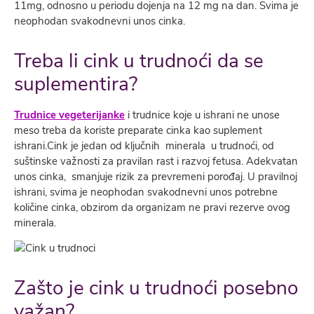
11mg, odnosno u periodu dojenja na 12 mg na dan. Svima je
neophodan svakodnevni unos cinka.
Treba li cink u trudnoći da se
suplementira?
Trudnice vegeterijanke
i trudnice koje u ishrani ne unose
meso treba da koriste preparate cinka kao suplement
ishrani.Cink je jedan od ključnih minerala u trudnoći, od
suštinske važnosti za pravilan rast i razvoj fetusa. Adekvatan
unos cinka, smanjuje rizik za prevremeni porođaj. U pravilnoj
ishrani, svima je neophodan svakodnevni unos potrebne
količine cinka, obzirom da organizam ne pravi rezerve ovog
minerala.
Zašto je cink u trudnoći posebno
važan?