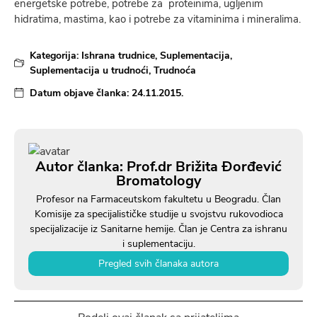
energetske potrebe, potrebe za proteinima, ugljenim
hidratima, mastima, kao i potrebe za vitaminima i mineralima.
Kategorija:
Ishrana trudnice
,
Suplementacija
,
Suplementacija u trudnoći
,
Trudnoća
Datum objave članka:
24.11.2015.
Autor članka: Prof.dr Brižita Đorđević
Bromatology
Profesor na Farmaceutskom fakultetu u Beogradu. Član
Komisije za specijalističke studije u svojstvu rukovodioca
specijalizacije iz Sanitarne hemije. Član je Centra za ishranu
i suplementaciju.
Pregled svih članaka autora