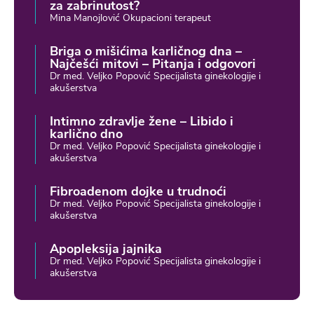
za zabrinutost?
Mina Manojlović Okupacioni terapeut
Briga o mišićima karličnog dna –
Najčešći mitovi – Pitanja i odgovori
Dr med. Veljko Popović Specijalista ginekologije i
akušerstva
Intimno zdravlje žene – Libido i
karlično dno
Dr med. Veljko Popović Specijalista ginekologije i
akušerstva
Fibroadenom dojke u trudnoći
Dr med. Veljko Popović Specijalista ginekologije i
akušerstva
Apopleksija jajnika
Dr med. Veljko Popović Specijalista ginekologije i
akušerstva