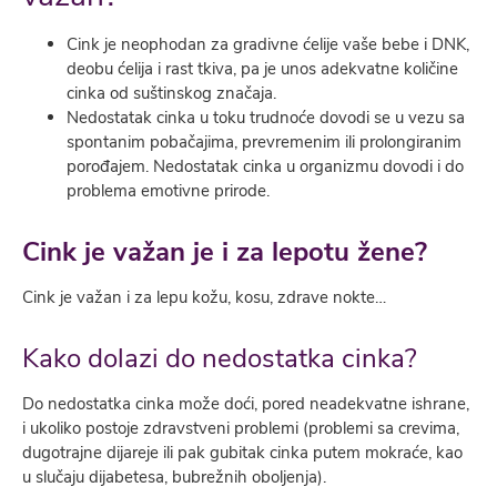
Cink je neophodan za gradivne ćelije vaše bebe i DNK,
deobu ćelija i rast tkiva, pa je unos adekvatne količine
cinka od suštinskog značaja.
Nedostatak cinka u toku trudnoće dovodi se u vezu sa
spontanim pobačajima, prevremenim ili prolongiranim
porođajem. Nedostatak cinka u organizmu dovodi i do
problema emotivne prirode.
Cink je važan je i za lepotu žene?
Cink je važan i za lepu kožu, kosu, zdrave nokte…
Kako dolazi do nedostatka cinka?
Do nedostatka cinka može doći, pored neadekvatne ishrane,
i ukoliko postoje zdravstveni problemi (problemi sa crevima,
dugotrajne dijareje ili pak gubitak cinka putem mokraće, kao
u slučaju dijabetesa, bubrežnih oboljenja).