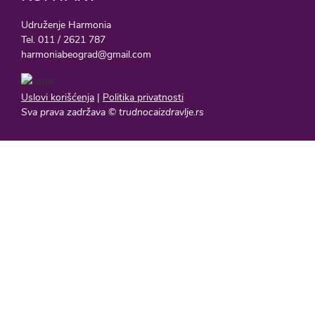
Udruženje Harmonia
Tel. 011 / 2621 787
harmoniabeograd@gmail.com
Uslovi korišćenja
|
Politika privatnosti
Sva prava zadržava © trudnocaizdravlje.rs