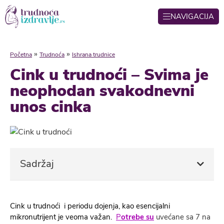
NAVIGACIJA
»
»
Početna
Trudnoća
Ishrana trudnice
Cink u trudnoći – Svima je
neophodan svakodnevni
unos cinka
Sadržaj
Cink u
trudnoći i periodu dojenja, kao esencijalni
mikronutrijent je veoma važan.
P
otrebe su
uvećane sa 7 na