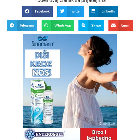
Podeli ovaj članak sa prijateljima
Facebook
Twitter
LinkedIn
Telegram
WhatsApp
Skype
Email