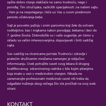
opšte dobro stanje olakšaće ne samo trudnoću, nego i
porođaj. Tim stručnjaka, razlicitih specijalnosti ,na našem sajtu
, Vam je na raspolaganju i biće uz Vas u ovom predivnom
periodu očekivanja bebe.
Sajt je posvetio pažnju i onim parovima koji žele da ostvare
roditeljstvo, kao i majkama nakon porodjaja, bebama i deci do
7. godine života. Dobrodošle su i vaše sugestije, jer ćemo u
skladu sa vašim interesovanjima, dopunjavati i širiti sadržaj
sajta.
Sav sadržaj na stranicama portala Trudnoća i zdravlje i
pratećim društvenim mrežama namenjen je isključivo
informisanju. Uvek potražite savet svog lekara ili drugog
kvalifikovanog zdravstvenog radnika s bilo kojim pitanjima
koja imate u vezi s medicinskim stanjem. Nikada ne
zanemarujte profesionalni medicinski savet niti treba da
odgađate traženje zbog nečega što ste pročitali na ovoj web
strani.
KONTAKT