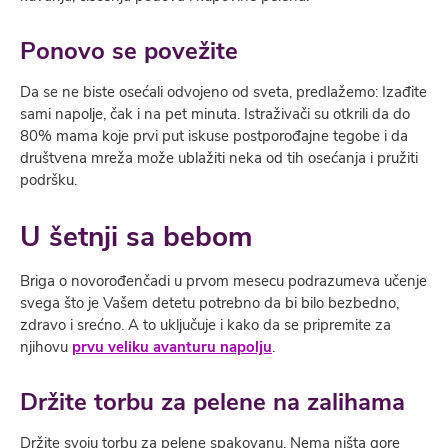
Ponovo se povežite
Da se ​​ne biste osećali odvojeno od sveta, predlažemo: Izađite
sami napolјe, čak i na pet minuta. Istraživači su otkrili da do
80% mama koje prvi put iskuse postporođajne tegobe i da
društvena mreža može ublažiti neka od tih osećanja i pružiti
podršku.
U šetnji sa bebom
Briga o novorođenčadi u prvom mesecu podrazumeva učenje
svega što je Vašem detetu potrebno da bi bilo bezbedno,
zdravo i srećno. A to uklјučuje i kako da se pripremite za
njihovu
prvu veliku avanturu napolјu
.
Držite torbu za pelene na zalihama
Držite svoju torbu za pelene spakovanu. Nema ništa gore