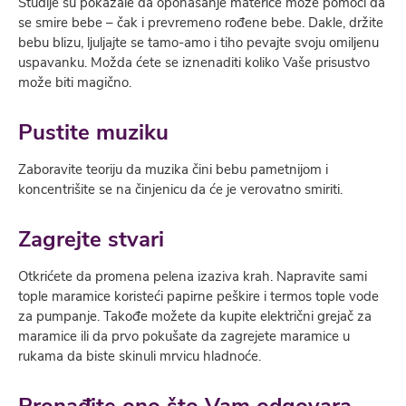
Studije su pokazale da oponašanje materice može pomoći da
se smire bebe – čak i prevremeno rođene bebe. Dakle, držite
bebu blizu, lјulјajte se tamo-amo i tiho pevajte svoju omilјenu
uspavanku. Možda ćete se iznenaditi koliko Vaše prisustvo
može biti magično.
Pustite muziku
Zaboravite teoriju da muzika čini bebu pametnijom i
koncentrišite se na činjenicu da će je verovatno smiriti.
Zagrejte stvari
Otkrićete da promena pelena izaziva krah. Napravite sami
tople maramice koristeći papirne peškire i termos tople vode
za pumpanje. Takođe možete da kupite električni grejač za
maramice ili da prvo pokušate da zagrejete maramice u
rukama da biste skinuli mrvicu hladnoće.