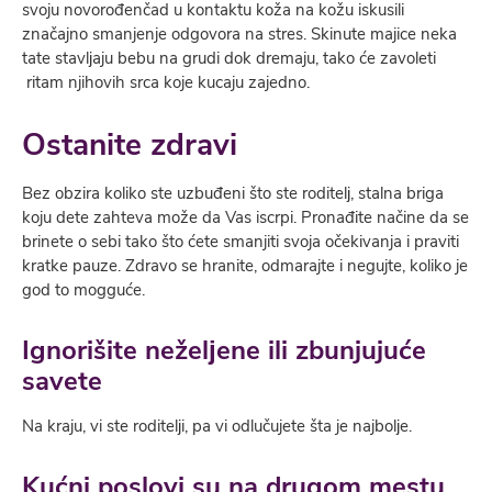
svoju novorođenčad u kontaktu koža na kožu iskusili
značajno smanjenje odgovora na stres. Skinute majice neka
tate stavlјaju bebu na grudi dok dremaju, tako će zavoleti
ritam njihovih srca koje kucaju zajedno.
Ostanite zdravi
Bez obzira koliko ste uzbuđeni što ste roditelј, stalna briga
koju dete zahteva može da Vas iscrpi. Pronađite načine da se
brinete o sebi tako što ćete smanjiti svoja očekivanja i praviti
kratke pauze. Zdravo se hranite, odmarajte i negujte, koliko je
god to mogguće.
Ignorišite neželјene ili zbunjujuće
savete
Na kraju, vi ste roditelјi, pa vi odlučujete šta je najbolјe.
Kućni poslovi su na drugom mestu