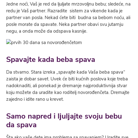
Jedne noći, Vaš je red da lјulјate mrzovolјnu bebu; sledeće, na
redu je Vaš partner. Razradite sistem za vikende kada je
partner van posla. Nekad ćete biti budna sa bebom noću, ali
posle morate da spavate. Neka partner obavi svu jutarnju
negu, a onda može da odspava kasnije.
Spavajte kada beba spava
Da stvarno. Stara izreka
„spavajte kada Vaša beba spava“
zaista je dobar savet. Uvek će biti kućnih poslova koje treba
nadoknaditi, ali ponekad je dremanje najproduktivnija stvar
koju možete da uradite kao roditelј novorođenčeta. Dremajte
zajedno i idite rano u krevet.
Samo napred i lјulјajte svoju bebu
da spava
Šta ako vaše dete ima problema sa spavanjem? Uradite sve