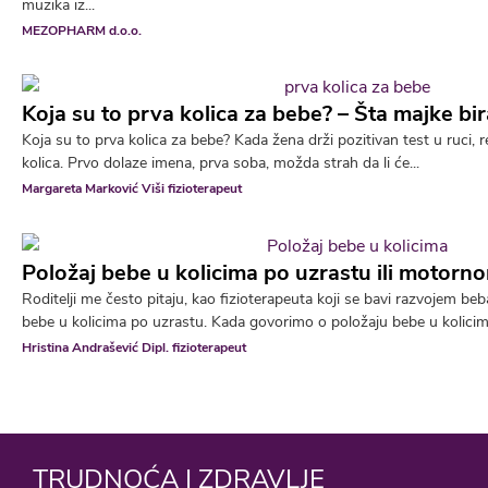
muzika iz...
MEZOPHARM d.o.o.
Koja su to prva kolica za bebe? – Šta majke bir
Koja su to prva kolica za bebe? Kada žena drži pozitivan test u ruci,
kolica. Prvo dolaze imena, prva soba, možda strah da li će...
Margareta Marković Viši fizioterapeut
Položaj bebe u kolicima po uzrastu ili motorn
Roditelji me često pitaju, kao fizioterapeuta koji se bavi razvojem beba,
bebe u kolicima po uzrastu. Kada govorimo o položaju bebe u kolicima,
Hristina Andrašević Dipl. fizioterapeut
TRUDNOĆA I ZDRAVLJE