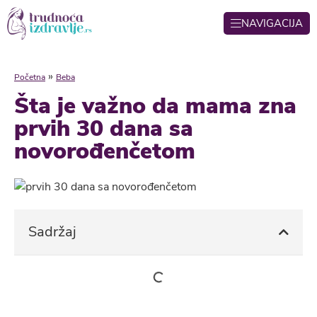
NAVIGACIJA
»
Početna
Beba
Šta je važno da mama zna
prvih 30 dana sa
novorođenčetom
Sadržaj