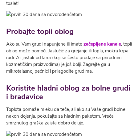
toalet!
Probajte topli oblog
Ako su Vam grudi napunjene ili imate
začeplјene kanale
, topli
oblog može pomoći. Jastučić za grejanje ili topla, mokra krpa
radi. Ali jastuk od lana (koji se često prodaje sa prirodnim
kozmetičkim proizvodima) je još bolјi. Zagrejte ga u
mikrotalasnoj pećnici i prilagodite grudima.
Koristite hladni oblog za bolne grudi
i bradavice
Toplota pomaže mleku da teče, ali ako su Vaše grudi bolne
nakon dojenja, pokušajte sa hladnim paketom. Vreća
smrznutog graška zaista dobro deluje.