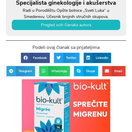
Specijalista ginekologije i akušerstva
Radi u Porodilištu Opšte bolnice „Sveti Luka“ u
Smederevu. Učesnik brojnih stručnih skupova.
Pregled svih članaka autora
Podeli ovaj članak sa prijateljima
Facebook
Twitter
LinkedIn
Telegram
WhatsApp
Skype
Email