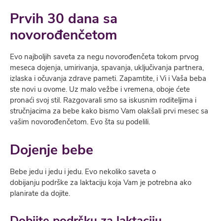
Prvih 30 dana sa
novorođenčetom
Evo najbolјih saveta za negu novorođenčeta tokom prvog
meseca dojenja, umirivanja, spavanja, uklјučivanja partnera,
izlaska i očuvanja zdrave pameti. Zapamtite, i Vi i Vaša beba
ste novi u ovome. Uz malo vežbe i vremena, oboje ćete
pronaći svoj stil. Razgovarali smo sa iskusnim roditelјima i
stručnjacima za bebe kako bismo Vam olakšali prvi mesec sa
vašim novorođenčetom. Evo šta su podelili.
Dojenje bebe
Bebe jedu i jedu i jedu. Evo nekoliko saveta o
dobijanju podrške za laktaciju koja Vam je potrebna ako
planirate da dojite.
Dobijte podršku za laktaciju