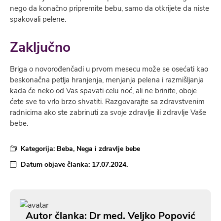
nego da konačno pripremite bebu, samo da otkrijete da niste
spakovali pelene.
Zaključno
Briga o novorođenčadi u prvom mesecu može se osećati kao
beskonačna petlјa hranjenja, menjanja pelena i razmišlјanja
kada će neko od Vas spavati celu noć, ali ne brinite, oboje
ćete sve to vrlo brzo shvatiti. Razgovarajte sa zdravstvenim
radnicima ako ste zabrinuti za svoje zdravlјe ili zdravlјe Vaše
bebe.
Kategorija:
Beba
,
Nega i zdravlje bebe
Datum objave članka:
17.07.2024.
Autor članka: Dr med. Veljko Popović