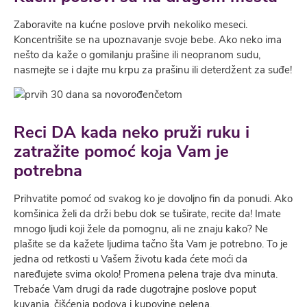
Zaboravite na kućne poslove prvih nekoliko meseci.
Koncentrišite se na upoznavanje svoje bebe. Ako neko ima
nešto da kaže o gomilanju prašine ili neopranom sudu,
nasmejte se i dajte mu krpu za prašinu ili deterdžent za suđe!
Reci DA kada neko pruži ruku i
zatražite pomoć koja Vam je
potrebna
Prihvatite pomoć od svakog ko je dovolјno fin da ponudi. Ako
komšinica želi da drži bebu dok se tuširate, recite da! Imate
mnogo lјudi koji žele da pomognu, ali ne znaju kako? Ne
plašite se da kažete lјudima tačno šta Vam je potrebno. To je
jedna od retkosti u Vašem životu kada ćete moći da
naređujete svima okolo! Promena pelena traje dva minuta.
Trebaće Vam drugi da rade dugotrajne poslove poput
kuvanja, čišćenja podova i kupovine pelena.