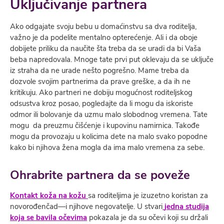
Uključivanje partnera
Ako odgajate svoju bebu u domaćinstvu sa dva roditelјa,
važno je da podelite mentalno opterećenje. Ali i da oboje
dobijete priliku da naučite šta treba da se uradi da bi Vaša
beba napredovala. Mnoge tate prvi put oklevaju da se uklјuče
iz straha da ne urade nešto pogrešno. Mame treba da
dozvole svojim partnerima da prave greške, a da ih ne
kritikuju. Ako partneri ne dobiju mogućnost roditelјskog
odsustva kroz posao, pogledajte da li mogu da iskoriste
odmor ili bolovanje da uzmu malo slobodnog vremena. Tate
mogu da preuzmu čišćenje i kupovinu namirnica. Takođe
mogu da provozaju u kolicima dete na malo svako popodne
kako bi njihova žena mogla da ima malo vremena za sebe.
Ohrabrite partnera da se poveže
Kontakt koža na kožu
sa roditelјima je izuzetno koristan za
novorođenčad—i njihove negovatelјe. U stvari
jedna studija
koja se bavila očevima
pokazala je da su očevi koji su držali