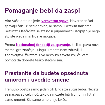
Pomaganje bebi da zaspi
Ako Vaše dete ne jede,
verovatno spava
. Novorođenčad
spavaju čak 16 sati dnevno, ali samo u kratkim naletima.
Rezultat: Osećaćete se stalno u pripravnosti i iscrplјenije nego
što ste ikada mislili da je moguće.
Prema
Nacionalnoj fondaciji za spavanje
,
koliko spava nova
mama igra značajnu ulogu u mentalnom zdravlјu i
zadovolјstvu životom. Evo nekoliko saveta koji će Vam
pomoći da dobijete teško stečeni san.
Prestanite da budete opsednuta
umorom i uvedite smene
Trenutno postoji samo jedan cilј: Briga za svoju bebu. Nećete
se naspavati celu noć, tako da možete biti ili umorni i lјuti ili
samo umorni. Biti samo umoran je lakše.