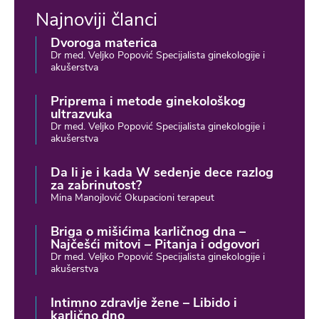
Najnoviji članci
Dvoroga materica
Dr med. Veljko Popović Specijalista ginekologije i
akušerstva
Priprema i metode ginekološkog
ultrazvuka
Dr med. Veljko Popović Specijalista ginekologije i
akušerstva
Da li je i kada W sedenje dece razlog
za zabrinutost?
Mina Manojlović Okupacioni terapeut
Briga o mišićima karličnog dna –
Najčešći mitovi – Pitanja i odgovori
Dr med. Veljko Popović Specijalista ginekologije i
akušerstva
Intimno zdravlje žene – Libido i
karlično dno