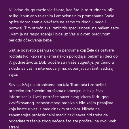
Ni jedno drugo razdoblje života, kao što je to trudnoća, nije
toliko ispunjeno telesnim i emocionalnim promenama. Vaše
opšte dobro stanje olakšaće ne samo trudnoću, nego i
porođaj. Tim stručnjaka, razlicitih specijalnosti ,na našem sajtu
, Vam je na raspolaganju i biće uz Vas u ovom predivnom
periodu očekivanja bebe.
Sajt je posvetio pažnju i onim parovima koji žele da ostvare
roditeljstvo, kao i majkama nakon porodjaja, bebama i deci do
7. godine života. Dobrodošle su i vaše sugestije, jer ćemo u
skladu sa vašim interesovanjima, dopunjavati i širiti sadržaj
sajta.
Sav sadržaj na stranicama portala Trudnoća i zdravlje i
pratećim društvenim mrežama namenjen je isključivo
informisanju. Uvek potražite savet svog lekara ili drugog
kvalifikovanog zdravstvenog radnika s bilo kojim pitanjima
koja imate u vezi s medicinskim stanjem. Nikada ne
zanemarujte profesionalni medicinski savet niti treba da
odgađate traženje zbog nečega što ste pročitali na ovoj web
strani.