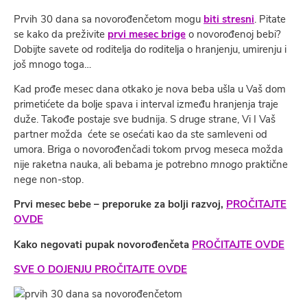
Prvih 30 dana sa novorođenčetom mogu
biti stresni
. Pitate
se kako da preživite
prvi mesec brige
o novorođenoj bebi?
Dobijte savete od roditelјa do roditelјa o hranjenju, umirenju i
još mnogo toga…
Kad prođe mesec dana otkako je nova beba ušla u Vaš dom
primetićete da bolјe spava i interval između hranjenja traje
duže. Takođe postaje sve budnija. S druge strane, Vi I Vaš
partner možda ćete se osećati kao da ste samleveni od
umora. Briga o novorođenčadi tokom prvog meseca možda
nije raketna nauka, ali bebama je potrebno
mnogo
praktične
nege non-stop.
Prvi mesec bebe – preporuke za bolji razvoj,
PROČITAJTE
OVDE
Kako negovati pupak novorođenčeta
PROČITAJTE OVDE
SVE O DOJENJU PROČITAJTE OVDE