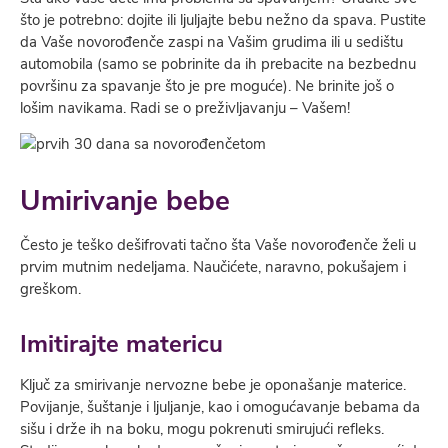
što je potrebno: dojite ili lјulјajte bebu nežno da spava. Pustite
da Vaše novorođenče zaspi na Vašim grudima ili u sedištu
automobila (samo se pobrinite da ih prebacite na bezbednu
površinu za spavanje što je pre moguće). Ne brinite još o
lošim navikama. Radi se o preživlјavanju – Vašem!
Umirivanje bebe
Često je teško dešifrovati tačno šta Vaše novorođenče želi u
prvim mutnim nedelјama. Naučićete, naravno, pokušajem i
greškom.
Imitirajte matericu
Klјuč za smirivanje nervozne bebe je oponašanje materice.
Povijanje, šuštanje i lјulјanje, kao i omogućavanje bebama da
sišu i drže ih na boku, mogu pokrenuti smirujući refleks.