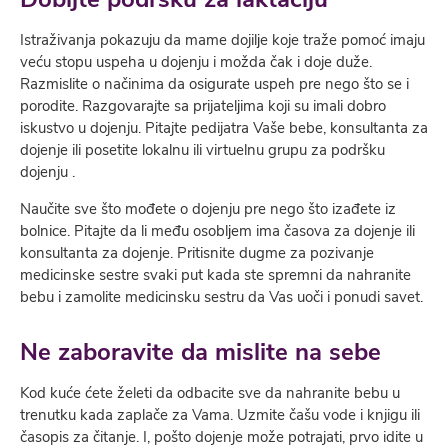
Istraživanja pokazuju da mame dojilјe koje traže pomoć imaju
veću stopu uspeha u dojenju i možda čak i doje duže.
Razmislite o načinima da osigurate uspeh pre nego što se i
porodite. Razgovarajte sa prijatelјima koji su imali dobro
iskustvo u dojenju. Pitajte pedijatra Vaše bebe, konsultanta za
dojenje ili posetite lokalnu ili virtuelnu grupu za podršku
dojenju .
Naučite sve što mođete o dojenju pre nego što izađete iz
bolnice. Pitajte da li među osoblјem ima časova za dojenje ili
konsultanta za dojenje. Pritisnite dugme za pozivanje
medicinske sestre svaki put kada ste spremni da nahranite
bebu i zamolite medicinsku sestru da Vas uoči i ponudi savet.
Ne zaboravite da mislite na sebe
Kod kuće ćete želeti da odbacite sve da nahranite bebu u
trenutku kada zaplače za Vama. Uzmite čašu vode i knjigu ili
časopis za čitanje. I, pošto dojenje može potrajati, prvo idite u