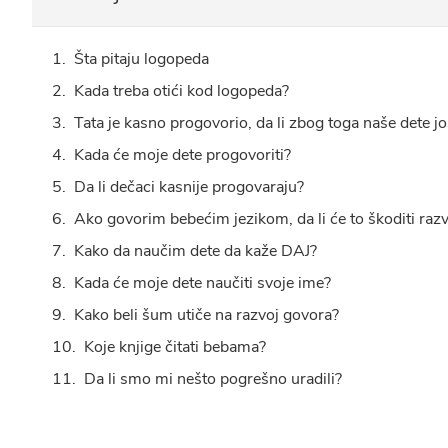
Šta pitaju logopeda
Kada treba otići kod logopeda?
Tata je kasno progovorio, da li zbog toga naše dete jo
Kada će moje dete progovoriti?
Da li dečaci kasnije progovaraju?
Ako govorim bebećim jezikom, da li će to škoditi ra
Kako da naučim dete da kaže DAJ?
Kada će moje dete naučiti svoje ime?
Kako beli šum utiče na razvoj govora?
Koje knjige čitati bebama?
Da li smo mi nešto pogrešno uradili?