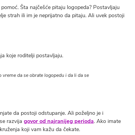
 pomoć. Šta najčešće pitaju logopeda? Postavljaju
lje strah ili im je neprijatno da pitaju. Ali uvek postoji
 koje roditelji postavljaju.
o vreme da se obrate logopedu i da li da se
te da postoji odstupanje. Ali poželjno je i
 se razvija
govor od najranijeg perioda
. Ako imate
okruženja koji vam kažu da čekate.