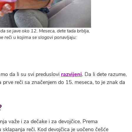
 da se jave oko 12. Meseca, dete tada brblja,
e reči u kojima se slogovi ponavljaju:
mo da li su svi preduslovi
razvijeni
. Da li dete razume,
nema prve reči sa značenjem do 15. meseca, to je znak da
?
nja važe i za dečake i za devojčice. Prema
u sklapanja reči. Kod devojčica je uočeno češće