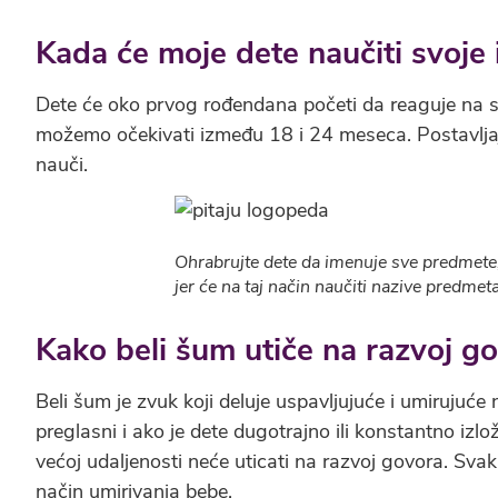
Kada će moje dete naučiti svoje
Dete će oko prvog rođendana početi da reaguje na 
možemo očekivati između 18 i 24 meseca. Postavljaj
nauči.
Ohrabrujte dete da imenuje sve predmete
jer će na taj način naučiti nazive predmeta
Kako beli šum utiče na razvoj g
Beli šum je zvuk koji deluje uspavljujuće i umirujuće
preglasni i ako je dete dugotrajno ili konstantno izlož
većoj udaljenosti neće uticati na razvoj govora. Svak
način umirivanja bebe.