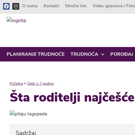
O nama
Kontakt
Stručni tim
Video igraonice i Fot
PLANIRANJE TRUDNOĆE
TRUDNOĆA
POROĐAJ
»
Početna
Dete 1-7 godina
Šta roditelji najčešć
Sadržaj