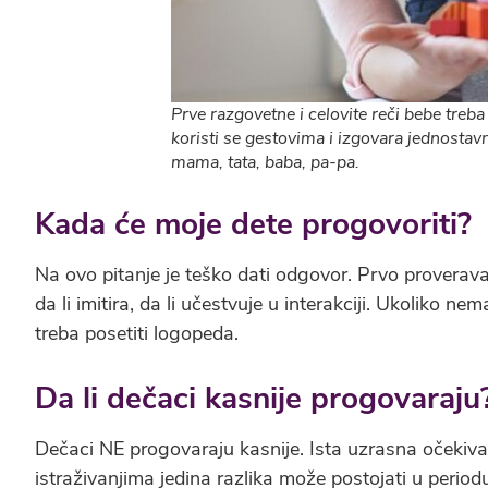
Prve razgovetne i celovite reči bebe treba
koristi se gestovima i izgovara jednostavn
mama, tata, baba, pa-pa.
Kada će moje dete progovoriti?
Na ovo pitanje je teško dati odgovor. Prvo proverava
da li imitira, da li učestvuje u interakciji. Ukoliko 
treba posetiti logopeda.
Da li dečaci kasnije progovaraju
Dečaci NE progovaraju kasnije. Ista uzrasna očekiva
istraživanjima jedina razlika može postojati u period