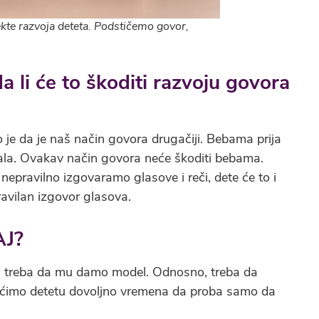
ekte razvoja deteta. Podstičemo govor,
 li će to škoditi razvoju govora
e da je naš način govora drugačiji. Bebama prija
kala. Ovakav način govora neće škoditi bebama.
nepravilno izgovaramo glasove i reči, dete će to i
ravilan izgovor glasova.
AJ?
m, treba da mu damo model. Odnosno, treba da
ćimo detetu dovoljno vremena da proba samo da