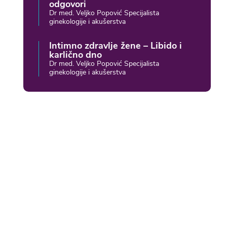
odgovori
Dr med. Veljko Popović Specijalista
ginekologije i akušerstva
Intimno zdravlje žene – Libido i
karlično dno
Dr med. Veljko Popović Specijalista
ginekologije i akušerstva