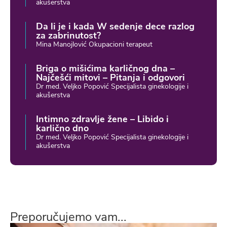
akušerstva
Da li je i kada W sedenje dece razlog
za zabrinutost?
Mina Manojlović Okupacioni terapeut
Briga o mišićima karličnog dna –
Najčešći mitovi – Pitanja i odgovori
Dr med. Veljko Popović Specijalista ginekologije i
akušerstva
Intimno zdravlje žene – Libido i
karlično dno
Dr med. Veljko Popović Specijalista ginekologije i
akušerstva
Preporučujemo vam...