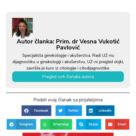
Autor članka: Prim. dr Vesna Vukotić
Pavlović
Specijalista ginekologije i akušerstva. Radi UZ-nu
dijagnostiku u ginekologiji i akušerstvu, UZ-ni pregled dojki,
završila je kurs iz citologije i citodijagnostike.
Pregled svih članaka autora
Podeli ovaj članak sa prijateljima
Facebook
Twitter
LinkedIn
Telegram
WhatsApp
Skype
Email