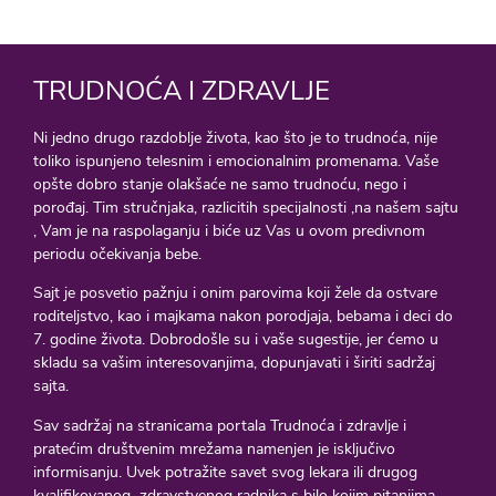
TRUDNOĆA I ZDRAVLJE
Ni jedno drugo razdoblje života, kao što je to trudnoća, nije
toliko ispunjeno telesnim i emocionalnim promenama. Vaše
opšte dobro stanje olakšaće ne samo trudnoću, nego i
porođaj. Tim stručnjaka, razlicitih specijalnosti ,na našem sajtu
, Vam je na raspolaganju i biće uz Vas u ovom predivnom
periodu očekivanja bebe.
Sajt je posvetio pažnju i onim parovima koji žele da ostvare
roditeljstvo, kao i majkama nakon porodjaja, bebama i deci do
7. godine života. Dobrodošle su i vaše sugestije, jer ćemo u
skladu sa vašim interesovanjima, dopunjavati i širiti sadržaj
sajta.
Sav sadržaj na stranicama portala Trudnoća i zdravlje i
pratećim društvenim mrežama namenjen je isključivo
informisanju. Uvek potražite savet svog lekara ili drugog
kvalifikovanog zdravstvenog radnika s bilo kojim pitanjima