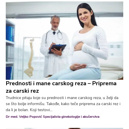
Prednosti i mane carskog reza – Priprema
za carski rez
Trudnice pitaju koje su prednosti i mane carskog reza, u želji da
se što bolje informišu. Takođe, kako teče priprema za carski rez i
da li je bolan. Koji testovi...
Dr med. Veljko Popović Specijalista ginekologije i akušerstva