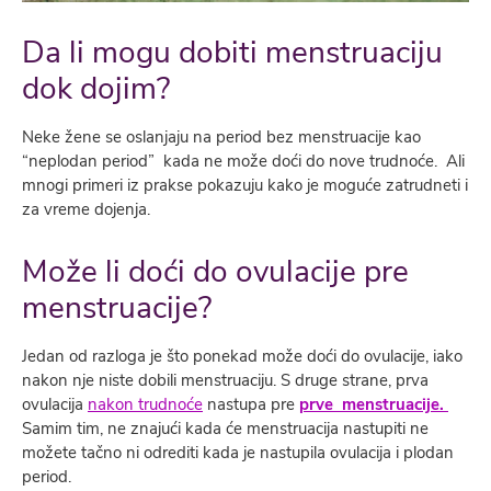
Da li mogu dobiti menstruaciju
dok dojim?
Neke žene se oslanjaju na period bez menstruacije kao
“neplodan period” kada ne može doći do nove trudnoće. Ali
mnogi primeri iz prakse pokazuju kako je moguće zatrudneti i
za vreme dojenja.
Može li doći do ovulacije pre
menstruacije?
Jedan od razloga je što ponekad može doći do ovulacije, iako
nakon nje niste dobili menstruaciju. S druge strane, prva
ovulacija
nakon trudnoće
nastupa pre
prve menstruacije.
Samim tim, ne znajući kada će menstruacija nastupiti ne
možete tačno ni odrediti kada je nastupila ovulacija i plodan
period.