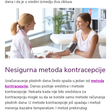
dana i da je u sredini izmedju dva ciklusa.
Nesigurna metoda kontracepcije
Izračunavanje plodnih dana često spada u jedan od
metoda
kontracepcije
.
Danas postoje sredstva i metode
kontracepcije. Nekada kada nije bilo sredstava za
kontracepciju mogle su da se koriste samo metode računanja
plodnih dana. U metode kontracepcije još spadaju i metod
merenja bazalne temperature. I metod prekinutog