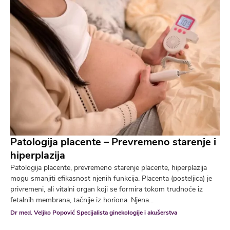
Patologija placente – Prevremeno starenje i
hiperplazija
Patologija placente, prevremeno starenje placente, hiperplazija
mogu smanjiti efikasnost njenih funkcija. Placenta (posteljica) je
privremeni, ali vitalni organ koji se formira tokom trudnoće iz
fetalnih membrana, tačnije iz horiona. Njena...
Dr med. Veljko Popović Specijalista ginekologije i akušerstva