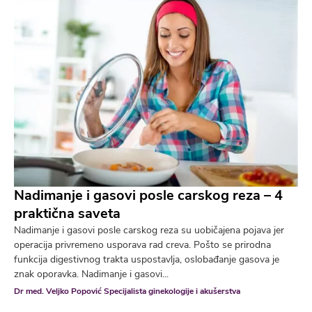
Nadimanje i gasovi posle carskog reza – 4
praktična saveta
Nadimanje i gasovi posle carskog reza su uobičajena pojava jer
operacija privremeno usporava rad creva. Pošto se prirodna
funkcija digestivnog trakta uspostavlja, oslobađanje gasova je
znak oporavka. Nadimanje i gasovi...
Dr med. Veljko Popović Specijalista ginekologije i akušerstva