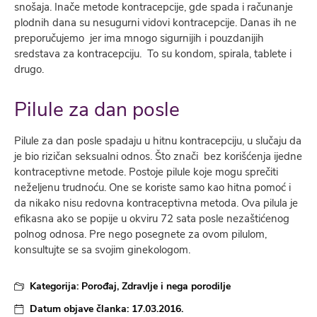
snošaja. Inače metode kontracepcije, gde spada i računanje
plodnih dana su nesugurni vidovi kontracepcije. Danas ih ne
preporučujemo jer ima mnogo sigurnijih i pouzdanijih
sredstava za kontracepciju. To su kondom, spirala, tablete i
drugo.
Pilule za dan posle
Pilule za dan posle spadaju u hitnu kontracepciju, u slučaju da
je bio rizičan seksualni odnos. Što znači bez korišćenja ijedne
kontraceptivne metode. Postoje pilule koje mogu sprečiti
neželjenu trudnoću. One se koriste samo kao hitna pomoć i
da nikako nisu redovna kontraceptivna metoda. Ova pilula je
efikasna ako se popije u okviru 72 sata posle nezaštićenog
polnog odnosa. Pre nego posegnete za ovom pilulom,
konsultujte se sa svojim ginekologom.
Kategorija:
Porođaj
,
Zdravlje i nega porodilje
Datum objave članka:
17.03.2016.