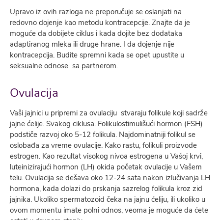
Upravo iz ovih razloga ne preporučuje se oslanjati na
redovno dojenje kao metodu kontracepcije. Znajte da je
moguće da dobijete ciklus i kada dojite bez dodataka
adaptiranog mleka ili druge hrane. I da dojenje nije
kontracepcija. Budite spremni kada se opet upustite u
seksualne odnose sa partnerom.
Ovulacija
Vaši jajnici u pripremi za ovulaciju stvaraju folikule koji sadrže
jajne ćelije. Svakog ciklusa. Folikulostimulišući hormon (FSH)
podstiče razvoj oko 5-12 folikula. Najdominatniji folikul se
oslobađa za vreme ovulacije. Kako rastu, folikuli proizvode
estrogen. Kao rezultat visokog nivoa estrogena u Vašoj krvi,
luteinizirajući hormon (LH) okida početak ovulacije u Vašem
telu. Ovulacija se dešava oko 12-24 sata nakon izlučivanja LH
hormona, kada dolazi do prskanja sazrelog folikula kroz zid
jajnika. Ukoliko spermatozoid čeka na jajnu ćeliju, ili ukoliko u
ovom momentu imate polni odnos, veoma je moguće da ćete