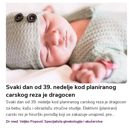
Svaki dan od 39. nedelje kod planiranog
carskog reza je dragocen
Svaki dan od 39. nedelje kod planiranog carskog reza je dragocen
za bebu, kažu i obrazlažu stručne studije. Elektivni (planirani)
carski rez je hirurški porođaj koji se zakazuje unapred, pre...
Dr med. Veljko Popović Specijalista ginekologije i akušerstva