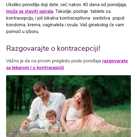
Ukoliko porodilja doji dete, već nakon 40 dana od porodjaja,
može se staviti spirala
. Takodje, postoje tablete za
kontracepciju, i još lokalna kontraceptivna sredstva poput
kondoma, krema, vaginaleta i ovula. Vaš ginekolog će vam
pomoći u izboru.
Razgovarajte o kontracepciji!
Važno je da na prvom pregledu posle porođaja
razgovarate
sa lekarom i o kontracepciji
.