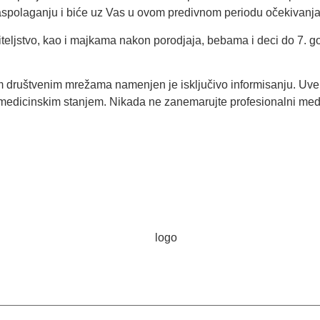
a raspolaganju i biće uz Vas u ovom predivnom periodu očekivanj
diteljstvo, kao i majkama nakon porodjaja, bebama i deci do 7. g
im društvenim mrežama namenjen je isključivo informisanju. Uvek
s medicinskim stanjem. Nikada ne zanemarujte profesionalni med