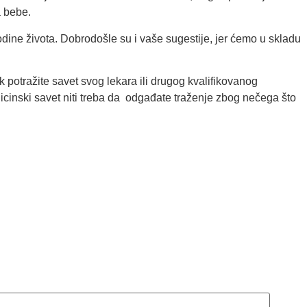
a bebe.
odine života. Dobrodošle su i vaše sugestije, jer ćemo u skladu
 potražite savet svog lekara ili drugog kvalifikovanog
icinski savet niti treba da odgađate traženje zbog nečega što