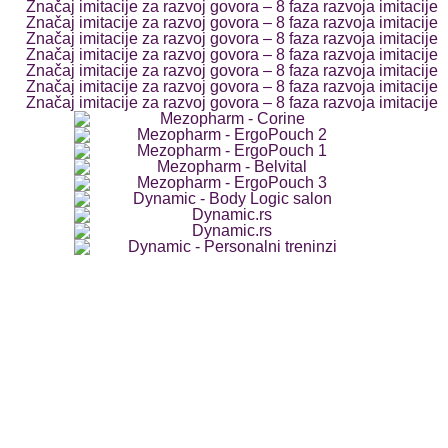
ost?
 – Pitanja i odgovori