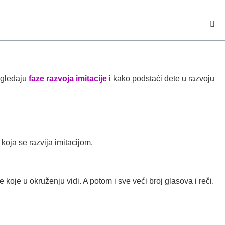
izgledaju
faze razvoja imitacije
i kako podstaći dete u razvoju
koja se razvija imitacijom.
 koje u okruženju vidi. A potom i sve veći broj glasova i reči.