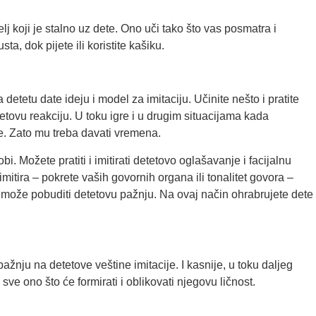
lj koji je stalno uz dete. Ono uči tako što vas posmatra i
a, dok pijete ili koristite kašiku.
detetu date ideju i model za imitaciju. Učinite nešto i pratite
tetovu reakciju. U toku igre i u drugim situacijama kada
te. Zato mu treba davati vremena.
bi. Možete pratiti i imitirati detetovo oglašavanje i facijalnu
imitira – pokrete vaših govornih organa ili tonalitet govora –
, može pobuditi detetovu pažnju. Na ovaj način ohrabrujete dete
 pažnju na detetove veštine imitacije. I kasnije, u toku daljeg
 sve ono što će formirati i oblikovati njegovu ličnost.