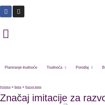
Planiranje trudnoće
Trudnoća
Porođaj
B
»
»
Početna
Beba
Razvoj bebe
Značaj imitacije za razvo