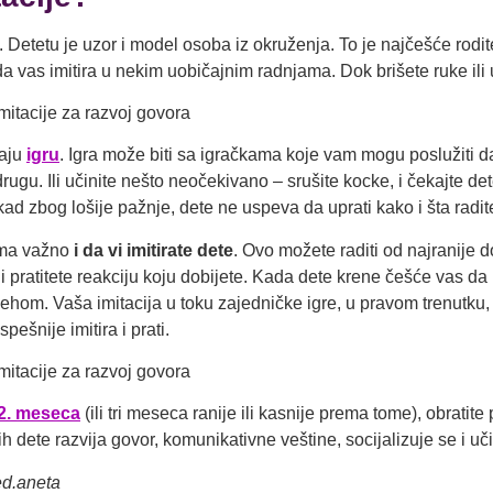
. Detetu je uzor i model osoba iz okruženja. To je najčešće rodite
 vas imitira u nekim uobičajnim radnjama. Dok brišete ruke ili ust
vaju
igru
. Igra može biti sa igračkama koje vam mogu poslužiti da 
rugu. Ili učinite nešto neočekivano – srušite kocke, i čekajte de
ad zbog lošije pažnje, dete ne uspeva da uprati kako i šta radi
oma važno
i da vi imitirate dete
. Ovo možete raditi od najranije do
 i pratitete reakciju koju dobijete. Kada dete krene češće vas da 
mehom. Vaša imitacija u toku zajedničke igre, u pravom trenutku
pešnije imitira i prati.
2. meseca
(ili tri meseca ranije ili kasnije prema tome), obratite
ih dete razvija govor, komunikativne veštine, socijalizuje se i uči
ed.aneta