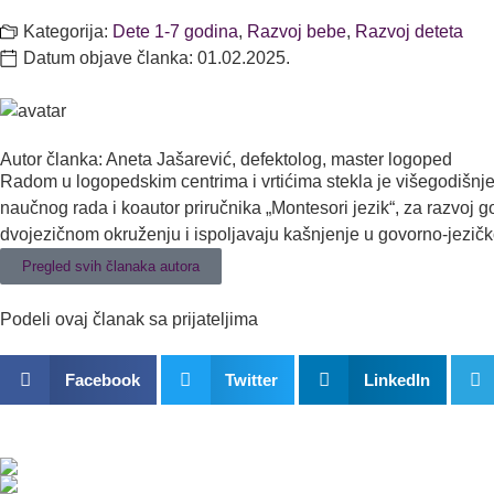
Kategorija:
Dete 1-7 godina
,
Razvoj bebe
,
Razvoj deteta
Datum objave članka:
01.02.2025.
Autor članka: Aneta Jašarević, defektolog, master logoped
Radom u logopedskim centrima i vrtićima stekla je višegodišnje
naučnog rada i koautor priručnika „Montesori jezik“, za razvoj
dvojezičnom okruženju i ispoljavaju kašnjenje u govorno-jezič
Pregled svih članaka autora
Podeli ovaj članak sa prijateljima
Facebook
Twitter
LinkedIn