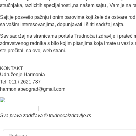
stručnjaka, razlicitih specijalnosti ,na našem sajtu , Vam je n
Sajt je posvetio pažnju i onim parovima koji žele da ostvare ro
sa vašim interesovanjima, dopunjavati i širiti sadržaj sajta.
Sav sadržaj na stranicama portala Trudnoća i zdravlje i prateć
zdravstvenog radnika s bilo kojim pitanjima koja imate u vezi 
ste pročitali na ovoj web strani.
KONTAKT
Udruženje Harmonia
Tel. 011 / 2621 787
harmoniabeograd@gmail.com
Uslovi korišćenja
|
Politika privatnosti
Sva prava zadržava © trudnocaizdravlje.rs