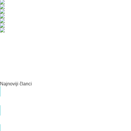
Najnoviji članci
Priprema i metode ginekološkog ultrazvuka
Dr med. Veljko Popović Specijalista ginekologije i akušerstva
Da li je i kada W sedenje dece razlog za zabrinut
Mina Manojlović Okupacioni terapeut
Briga o mišićima karličnog dna – Najčešći mitovi