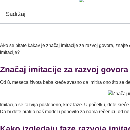
Sadržaj
Ako se pitate kakav je značaj imitacije za razvoj govora, znajte
imitacije?
Značaj imitacije za razvoj govora
Od 8. meseca života beba kreće svesno da imitira ono što se deš
Imitacija se razvija postepeno, kroz faze. U početku, dete kreće
Da bi dete pratilo naš model i ponovilo za nama rečenicu od nek
Kako izgledaju faze razvoja imita