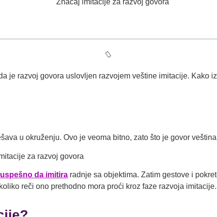
 da je razvoj govora uslovljen razvojem veštine imitacije. Kako 
ava u okruženju. Ovo je veoma bitno, zato što je govor veština 
uspešno da imitira
radnje sa objektima. Zatim gestove i pokrete
oliko reči ono prethodno mora proći kroz faze razvoja imitacije.
cije?