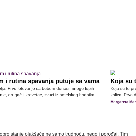
m i rutina spavanja putuje sa vama
Koja su 
elje. Prvo letovanje sa bebom donosi mnogo lepih
Koja su to pr
nje, drugačiji krevetac, zvuci iz hotelskog hodnika,
kolica. Prvo 
Margareta Mark
dobro stanje olakšaće ne samo trudnoću, nego i porođaj. Tim