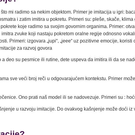
o što mi radimo sa nekim objektom. Primer je imitacija u igri: baca
matra i zatim imitira u pokretu. Primeri su: pleše, skače, kli
pokrete koje radimo sa svojim govornim organima. Primer: otva
i i imitra zvuke koji nastaju pokretom oralne regije odnosno vokal
sti. Primeri: izgovara „jupi“, „jeee“ uz pozitivne emocije, kori
 deo su pesmice ili rutine, dete uspeva da imitira ili da se nado
ama sve veći broj reči u odgovarajućem kontekstu. Primer može b
 rečenice. Ono prati naš model ili se nadovezuje. Primeri su : 
njenje u razvoju imitacije. Do ovakvog kašnjenje može doći iz v
tacije?