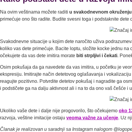
Na ovim veštinama možete raditi
u svakodnevnom okruženju
primećuje ono što radite. Budite svesni toga i podstaknite dete da
Svakodnevne situacije u kojim dete naročito uživa podrazume
koliko vas dete primećuje. Bacite loptu, složite kocke jednu na d
očekujete da vas dete imitira morate
biti strpljivi i čekati
. Ponek
Osim pokušaja da ga navedete da vas imitira, u početku je ve
ekspresiju. Imitirajte način detetovog oglašavanja i vokalizaciju
reagujte pozitivno. Potvrdite detetov pokušaj i nagradite ga os
i podstičete ga na dalju aktivnost ali i na to da ono vaš češće i us
Ukoliko vaše dete i dalje nije progovorilo, što očekujemo
oko 1
razvoja, veštine imitacije ostaju
veoma važne za učenje
. Uz nj
Članak je realizovan u saradnji sa Instagram nalogom @logop