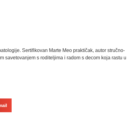
tologije. Sertifikovan Marte Meo praktičak, autor stručno-
nim savetovanjem s roditeljima i radom s decom koja rastu u
ail