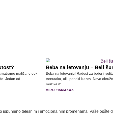
utost?
Beba na letovanju – Beli šu
 posmatramo mališane dok
Beba na letovanju! Radost za bebu i rodit
ede. Jedan od
trenutaka, ali i poneki izazov. Novo okruže
muzika iz...
MEZOPHARM d.o.o.
toliko ispunjeno telesnim i emocionalnim promenama. Vaše opšte 