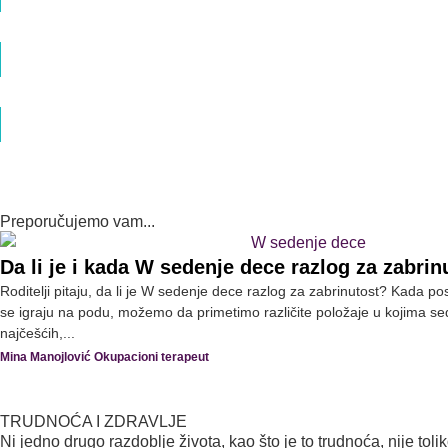
Dr med. Veljko Popović Specijalista ginekologije i akušerstva
Intimno zdravlje žene – Libido i karlično dno
Dr med. Veljko Popović Specijalista ginekologije i akušerstva
Fibroadenom dojke u trudnoći
Dr med. Veljko Popović Specijalista ginekologije i akušerstva
Preporučujemo vam...
Da li je i kada W sedenje dece razlog za zabrin
Roditelji pitaju, da li je W sedenje dece razlog za zabrinutost? Kada
se igraju na podu, možemo da primetimo različite položaje u kojima s
najčešćih,...
Mina Manojlović Okupacioni terapeut
TRUDNOĆA I ZDRAVLJE
Ni jedno drugo razdoblje života, kao što je to trudnoća, nije 