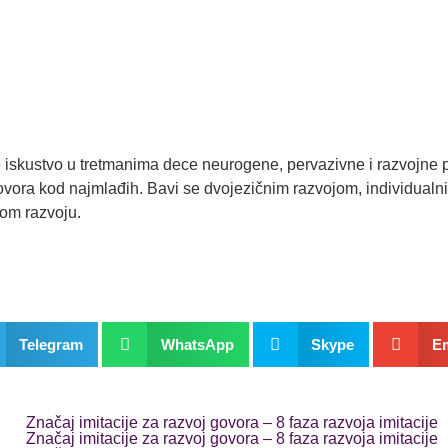
 iskustvo u tretmanima dece neurogene, pervazivne i razvojne pa
 govora kod najmlađih. Bavi se dvojezičnim razvojom, individual
kom razvoju.
Telegram
WhatsApp
Skype
Em