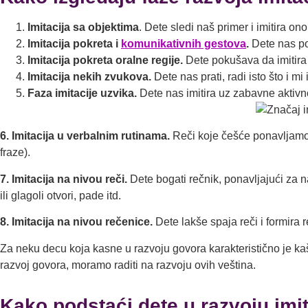
Imitacija sa objektima
. Dete sledi naš primer i imitira on
Imitacija pokreta i
komunikativnih gestova
.
Dete nas pos
Imitacija pokreta oralne regije.
Dete pokušava da imitira 
Imitacija nekih zvukova.
Dete nas prati, radi isto što i m
Faza imitacije uzvika.
Dete nas imitira uz zabavne aktivno
6. Imitacija u verbalnim rutinama.
Reči koje češće ponavljamo a
fraze).
7. Imitacija na nivou reči.
Dete bogati rečnik, ponavljajući za n
ili glagoli otvori, pade itd.
8. Imitacija na nivou rečenice.
Dete lakše spaja reči i formira
Za neku decu koja kasne u razvoju govora karakteristično je kaš
razvoj govora, moramo raditi na razvoju ovih veština.
Kako podstaći dete u razvoju imi