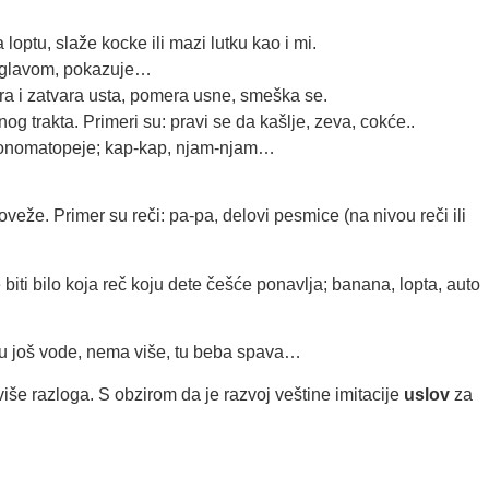
 loptu, slaže kocke ili mazi lutku kao i mi.
ma glavom, pokazuje…
ra i zatvara usta, pomera usne, smeška se.
nog trakta. Primeri su: pravi se da kašlje, zeva, cokće..
sti onomatopeje; kap-kap, njam-njam…
veže. Primer su reči: pa-pa, delovi pesmice (na nivou reči ili
iti bilo koja reč koju dete češće ponavlja; banana, lopta, auto
hoću još vode, nema više, tu beba spava…
iše razloga. S obzirom da je razvoj veštine imitacije
uslov
za