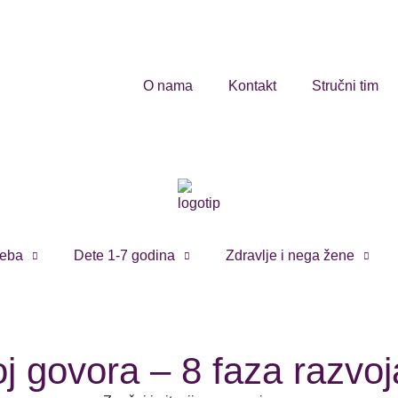
O nama
Kontakt
Stručni tim
eba
Dete 1-7 godina
Zdravlje i nega žene
j govora – 8 faza razvoja