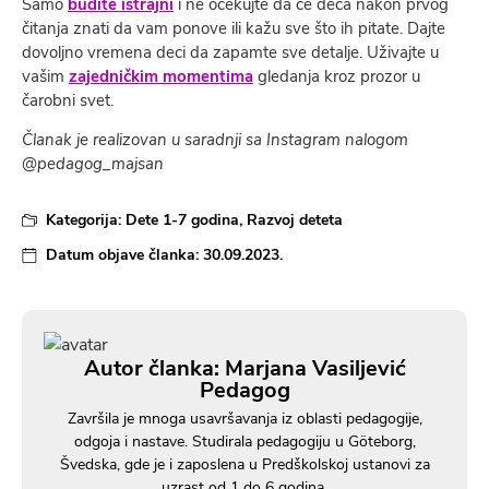
Samo
budite istrajni
i ne očekujte da će deca nakon prvog
čitanja znati da vam ponove ili kažu sve što ih pitate. Dajte
dovoljno vremena deci da zapamte sve detalje. Uživajte u
vašim
zajedničkim momentima
gledanja kroz prozor u
čarobni svet.
Članak je realizovan u saradnji sa Instagram nalogom
@pedagog_majsan
Kategorija:
Dete 1-7 godina
,
Razvoj deteta
Datum objave članka:
30.09.2023.
Autor članka: Marjana Vasiljević
Pedagog
Završila je mnoga usavršavanja iz oblasti pedagogije,
odgoja i nastave. Studirala pedagogiju u Göteborg,
Švedska, gde je i zaposlena u Predškolskoj ustanovi za
uzrast od 1 do 6 godina.