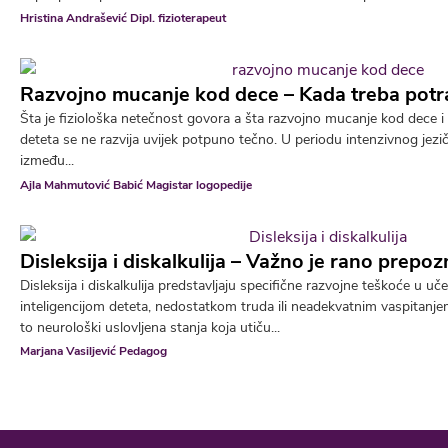
Hristina Andrašević Dipl. fizioterapeut
Razvojno mucanje kod dece – Kada treba potr
Šta je fiziološka netečnost govora a šta razvojno mucanje kod dece i 
deteta se ne razvija uvijek potpuno tečno. U periodu intenzivnog jezi
između...
Ajla Mahmutović Babić Magistar logopedije
Disleksija i diskalkulija – Važno je rano prepo
Disleksija i diskalkulija predstavljaju specifične razvojne teškoće u u
inteligencijom deteta, nedostatkom truda ili neadekvatnim vaspitanj
to neurološki uslovljena stanja koja utiču...
Marjana Vasiljević Pedagog