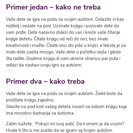
Primer jedan – kako ne treba
Vaše dete se igra na podu sa svojim autićem. Dolazite vi kao
roditelj i sedate na pod. Uzimate knjigu i pozivate dete da
vam priđe. Dete naravno dolazi do vas i kreće vaše čitanje
knjige detetu. Čitate knjigu od reči do reci, bez imalo
kreativnosti i mašte. Čitate ono sto piše u knjizi, a teksta je za
malo dete zaista mnogo. Vaše dete u početku sluša i gleda
šta radite. Dodirne knjigu ili vam okrene stranicu par puta i
odlazi da nastavi svoju igru sa autićem.
Primer dva – kako treba
Vaše dete se igra na podu sa svojim autićem. Želeli biste da
pročitate knjigu zajedno.
Silazite na pod kod vašeg deteta noseći sa sobom knjigu koja
ima mnostvo ilustracija sa auticima.
Zatim kažete: ’’Pokazi mi svoj autić. Da li smem ja da vozim?
Hvala ti što si me pustio da se igram są tvojim autićem.