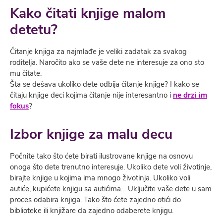
Kako čitati knjige malom
detetu
?
Čitanje knjiga za najmlađe je veliki zadatak za svakog
roditelja. Naročito ako se vaše dete ne interesuje za ono sto
mu čitate.
Šta se dešava ukoliko dete odbija čitanje knjige? I kako se
čitaju knjige deci kojima čitanje nije interesantno i
ne drzi im
fokus
?
Izbor knjige za malu decu
Počnite tako što ćete birati ilustrovane knjige na osnovu
onoga što dete trenutno interesuje. Ukoliko dete voli životinje,
birajte knjige u kojima ima mnogo životinja. Ukoliko voli
autiće, kupićete knjigu sa autićima… Uključite vaše dete u sam
proces odabira knjiga. Tako što ćete zajedno otići do
biblioteke ili knjižare da zajedno odaberete knjigu.