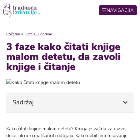
NAVIGACIJA
»
Početna
Dete 1-7 godina
3 faze kako čitati knjige
malom detetu, da zavoli
knjige i čitanje
Sadržaj
Kako čitati knjige malom detetu? Knjiga je važna za razvoj
dece, ali neki mališani ih odbijaju. Kako dobiti interesovanje,