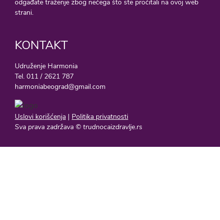
odgađate traženje zbog nečega što ste pročitali na ovoj web
strani.
KONTAKT
Udruženje Harmonia
Tel. 011 / 2621 787
harmoniabeograd@gmail.com
Uslovi korišćenja
|
Politika privatnosti
Sva prava zadržava © trudnocaizdravlje.rs