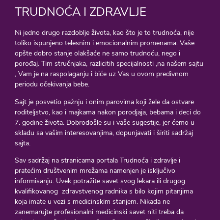
TRUDNOĆA I ZDRAVLJE
Ni jedno drugo razdoblje života, kao što je to trudnoća, nije
toliko ispunjeno telesnim i emocionalnim promenama. Vaše
opšte dobro stanje olakšaće ne samo trudnoću, nego i
porođaj. Tim stručnjaka, razlicitih specijalnosti ,na našem sajtu
, Vam je na raspolaganju i biće uz Vas u ovom predivnom
periodu očekivanja bebe.
Sajt je posvetio pažnju i onim parovima koji žele da ostvare
roditeljstvo, kao i majkama nakon porodjaja, bebama i deci do
7. godine života. Dobrodošle su i vaše sugestije, jer ćemo u
skladu sa vašim interesovanjima, dopunjavati i širiti sadržaj
sajta.
Sav sadržaj na stranicama portala Trudnoća i zdravlje i
pratećim društvenim mrežama namenjen je isključivo
informisanju. Uvek potražite savet svog lekara ili drugog
kvalifikovanog zdravstvenog radnika s bilo kojim pitanjima
koja imate u vezi s medicinskim stanjem. Nikada ne
zanemarujte profesionalni medicinski savet niti treba da