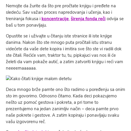
Nemojte da žurite da što pre pročtate knjigu i pređete na
sledeću. Sav važan proces napredovanja i učenja, kao i
treniranja fokusa i
koncentracije
,
širenja fonda reči
odvija se
baš u tom ponavljaju.
Opustite se i uživajte u čitanju iste stranice ili iste knjige
danima. Nakon što ste mnogo puta pročitali istu stranu
videćete da vaše dete kopira i imitira sve što ste vi radili dok
ste čitali. Rećiće vam, traktor tu, tu, pipkajuci vas nos ili će
želeti da vam pokaže autić, a zatim zatvoriti knjigu i reći vam
neeeemaaaaaa.
Deca mnogo brže pamte ono što radimo u poređenju sa onim
sto im govorimo. Odnosno čitamo. Kada deci pokazujemo
nešto uz pomoć gestova i pokreta, a pri tome to
prezentujemo na jedan zanimljiv način – deca pamte prvo
naše pokrete i gestove. A zatim kopiraju i ponavljaju svaku
vašu izgovorenu reč.