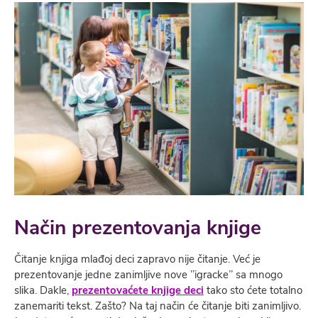
Način prezentovanja knjige
Čitanje knjiga mlađoj deci zapravo nije čitanje. Već je
prezentovanje jedne zanimljive nove ’’igracke’’ sa mnogo
slika. Dakle,
prezentovaćete knjige deci
tako sto ćete totalno
zanemariti tekst. Zašto? Na taj način će čitanje biti zanimljivo.