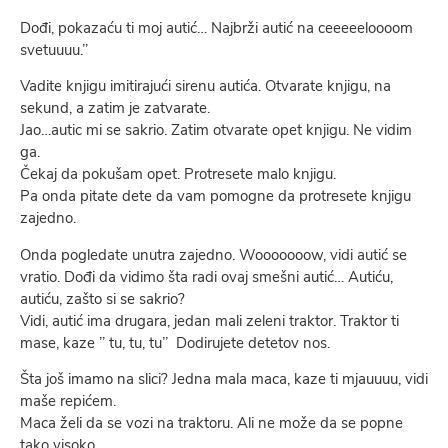
Dođi, pokazaću ti moj autić… Najbrži autić na ceeeeeloooom
svetuuuu.’’
Vadite knjigu imitirajući sirenu autića. Otvarate knjigu, na
sekund, a zatim je zatvarate.
Jao…autic mi se sakrio. Zatim otvarate opet knjigu. Ne vidim
ga.
Čekaj da pokušam opet. Protresete malo knjigu.
Pa onda pitate dete da vam pomogne da protresete knjigu
zajedno.
Onda pogledate unutra zajedno. Wooooooow, vidi autić se
vratio. Dođi da vidimo šta radi ovaj smešni autić… Autiću,
autiću, zašto si se sakrio?
Vidi, autić ima drugara, jedan mali zeleni traktor. Traktor ti
mase, kaze ’’ tu, tu, tu’’ Dodirujete detetov nos.
Šta još imamo na slici? Jedna mala maca, kaze ti mjauuuu, vidi
maše repićem.
Maca želi da se vozi na traktoru. Ali ne može da se popne
tako visoko.