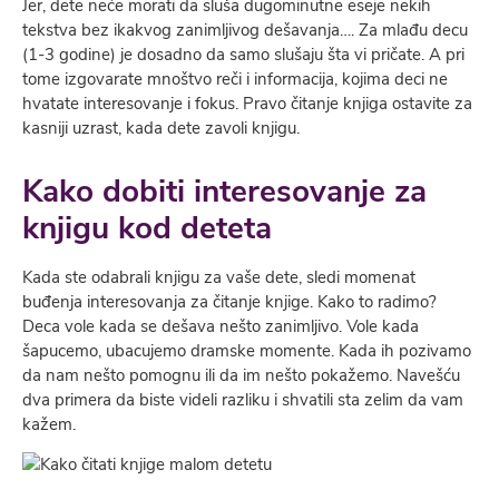
Jer, dete neće morati da sluša dugominutne eseje nekih
tekstva bez ikakvog zanimljivog dešavanja…. Za mlađu decu
(1-3 godine) je dosadno da samo slušaju šta vi pričate. A pri
tome izgovarate mnoštvo reči i informacija, kojima deci ne
hvatate interesovanje i fokus. Pravo čitanje knjiga ostavite za
kasniji uzrast, kada dete zavoli knjigu.
Kako dobiti interesovanje za
knjigu kod deteta
Kada ste odabrali knjigu za vaše dete, sledi momenat
buđenja interesovanja za čitanje knjige. Kako to radimo?
Deca vole kada se dešava nešto zanimljivo. Vole kada
šapucemo, ubacujemo dramske momente. Kada ih pozivamo
da nam nešto pomognu ili da im nešto pokažemo. Navešću
dva primera da biste videli razliku i shvatili sta zelim da vam
kažem.