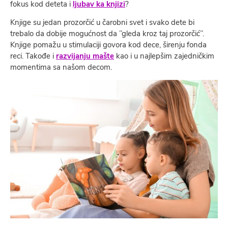
fokus kod deteta i
ljubav ka knjizi
?
Knjige su jedan prozorčić u čarobni svet i svako dete bi
trebalo da dobije mogućnost da ’’gleda kroz taj prozorčić’’.
Knjige pomažu u stimulaciji govora kod dece, širenju fonda
reci. Takođe i
razvijanju mašte
kao i u najlepšim zajedničkim
momentima sa našom decom.