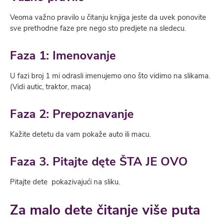
Veoma važno pravilo u čitanju knjiga jeste da uvek ponovite
sve prethodne faze pre nego sto predjete na sledecu.
Faza 1: Imenovanje
U fazi broj 1 mi odrasli imenujemo ono što vidimo na slikama.
(Vidi autic, traktor, maca)
Faza 2: Prepoznavanje
Kažite detetu da vam pokaže auto ili macu.
Faza 3. Pitajte dęte ŠTA JE OVO
Pitajte dete pokazivajući na sliku.
Za malo dete čitanje više puta