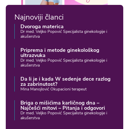
Najnoviji članci
Dvoroga materica
Dr med. Veljko Popović Specijalista ginekologije i
akušerstva
Priprema i metode ginekološkog
ultrazvuka
Dr med. Veljko Popović Specijalista ginekologije i
akušerstva
Da li je i kada W sedenje dece razlog
za zabrinutost?
Mina Manojlović Okupacioni terapeut
Briga o mišićima karličnog dna –
Najčešći mitovi – Pitanja i odgovori
Dr med. Veljko Popović Specijalista ginekologije i
akušerstva