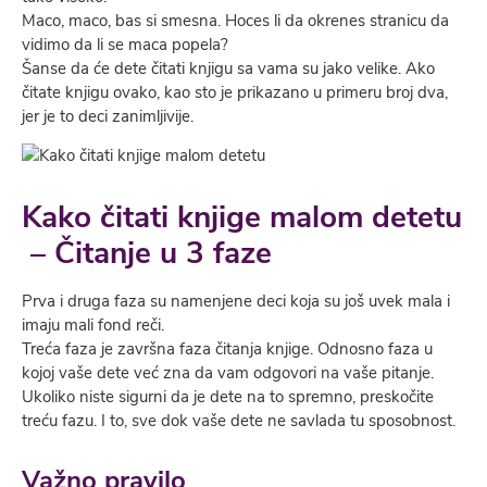
Maco, maco, bas si smesna. Hoces li da okrenes stranicu da
vidimo da li se maca popela?
Šanse da će dete čitati knjigu sa vama su jako velike. Ako
čitate knjigu ovako, kao sto je prikazano u primeru broj dva,
jer je to deci zanimljivije.
Kako čitati knjige malom detetu
– Čitanje u 3 faze
Prva i druga faza su namenjene deci koja su još uvek mala i
imaju mali fond reči.
Treća faza je završna faza čitanja knjige. Odnosno faza u
kojoj vaše dete već zna da vam odgovori na vaše pitanje.
Ukoliko niste sigurni da je dete na to spremno, preskočite
treću fazu. I to, sve dok vaše dete ne savlada tu sposobnost.
Važno pravilo