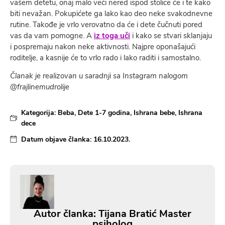
vašem detetu, onaj malo veći nered ispod stolice će i te kako
biti nevažan. Pokupićete ga lako kao deo neke svakodnevne
rutine. Takođe je vrlo verovatno da će i dete čučnuti pored
vas da vam pomogne. A
iz toga uči
i kako se stvari sklanjaju
i pospremaju nakon neke aktivnosti. Najpre oponašajući
roditelje, a kasnije će to vrlo rado i lako raditi i samostalno.
Članak je realizovan u saradnji sa Instagram nalogom
@frajlinemudrolije
Kategorija:
Beba
,
Dete 1-7 godina
,
Ishrana bebe
,
Ishrana
dece
Datum objave članka:
16.10.2023.
Autor članka: Tijana Bratić Master
psiholog