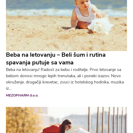
Beba na letovanju – Beli šum i rutina
spavanja putuje sa vama
Beba na letovanju! Radost za bebu i roditelje. Prvo letovanje sa
bebom donosi mnogo lepih trenutaka, ali i poneki izazov. Novo
okruženje, drugačiji krevetac, zvuci iz hotelskog hodnika, muzika
iz...
MEZOPHARM d.o.o.