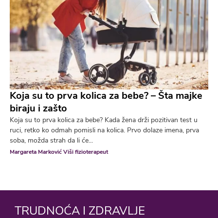
Koja su to prva kolica za bebe? – Šta majke
biraju i zašto
Koja su to prva kolica za bebe? Kada žena drži pozitivan test u
ruci, retko ko odmah pomisli na kolica. Prvo dolaze imena, prva
soba, možda strah da li će...
Margareta Marković Viši fizioterapeut
TRUDNOĆA I ZDRAVLJE