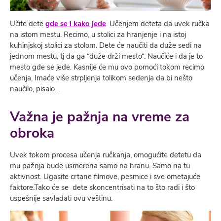
Učite dete
gde se i kako jede
. Učenjem deteta da uvek ručka
na istom mestu. Recimo, u stolici za hranjenje i na istoj
kuhinjskoj stolici za stolom. Dete će naučiti da duže sedi na
jednom mestu, tj da ga “duže drži mesto“. Naučiće i da je to
mesto gde se jede. Kasnije će mu ovo pomoći tokom recimo
učenja. Imaće više strpljenja tolikom sedenja da bi nešto
naučilo, pisalo…
Važna je pažnja na vreme za
obroka
Uvek tokom procesa učenja ručkanja, omogućite detetu da
mu pažnja bude usmerena samo na hranu. Samo na tu
aktivnost. Ugasite crtane filmove, pesmice i sve ometajuće
faktore.Tako će se dete skoncentrisati na to što radi i što
uspešnije savladati ovu veštinu.