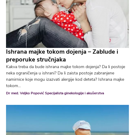
Ishrana majke tokom dojenja – Zablude i
preporuke stručnjaka
Kakva treba da bude ishrana majke tokom dojenja? Da li postoje
neka ograničenja u ishrani? Da li zaista postoje zabranjene
namirnice koje mogu izazvati alergije kod deteta? Ishrana majke
tokom...
Dr med. Veljko Popović Specijalista ginekologije i akušerstva