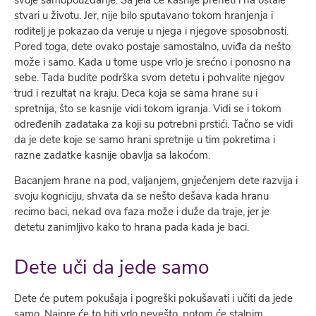
stvari u životu. Jer, nije bilo sputavano tokom hranjenja i
roditelj je pokazao da veruje u njega i njegove sposobnosti.
Pored toga, dete ovako postaje samostalno, uviđa da nešto
može i samo. Kada u tome uspe vrlo je srećno i ponosno na
sebe. Tada budite podrška svom detetu i pohvalite njegov
trud i rezultat na kraju. Deca koja se sama hrane su i
spretnija, što se kasnije vidi tokom igranja. Vidi se i tokom
određenih zadataka za koji su potrebni prstići. Tačno se vidi
da je dete koje se samo hrani spretnije u tim pokretima i
razne zadatke kasnije obavlja sa lakoćom.
Bacanjem hrane na pod, valjanjem, gnječenjem dete razvija i
svoju kogniciju, shvata da se nešto dešava kada hranu
recimo baci, nekad ova faza može i duže da traje, jer je
detetu zanimljivo kako to hrana pada kada je baci.
Dete uči da jede samo
Dete će putem pokušaja i pogreški pokušavati i učiti da jede
samo. Najpre će to biti vrlo nevešto, potom će stalnim