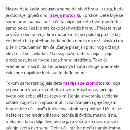
Najpre dete kada pokušava samo da stavi hranu u usta, kada
je dodiruje, gnječi ono
razvija motoriku
i prstiće. Dete koje se
samo hrani na ovaj način će razvijati pinceta hvat (upotreba
samo palca i kaži prsta kako bi uhvatilo hranu). Pinceta hvat
je važan deo razvoja fine motorike. To je i položaj prstića koji
će detetu biti potreban kada bude krenulo da drži olovku i da
piše ili crta. Samim tim će učenje pisanja i pravilnog držanja
olovke lakše savladati. Na ovaj način dete razvija i svoju
preciznost, kako hvata sada hranu prstićima. Tako će
vremenom naučiti da što preciznije hvata i druge predmete,
čak i one najsitnije kada za to dođe vreme.
Tokom samostalnog jela dete
razvija i senzomotoriku
, koja
je posebno važna za detetov razvoj. Posebno za učenje
sveta oko sebe, ali i za razvoj mišljenja, shvatanja, uviđanja. I
ostalih kognitivnih sposobnoti. Dodirivanjem i gnječenjem
hrane dete uči i uviđa kakve sve strukture postoje. Uče da je
nešto recimo hladno ili toplo, tečnije ili čvršće, masno ili ne,
mekano i tako dalje. Sve ovo je jako važno za razvoj dece i
učenje sveta oko sebe. Dete uči i razlike među namirnicama.