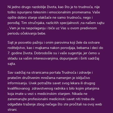
Ni jedno drugo razdoblje života, kao što je to trudnoća, nije
toliko ispunjeno telesnim i emocionalnim promenama. Vaše
opšte dobro stanje olakšaće ne samo trudnoću, nego i
porođaj. Tim stručnjaka, razlicitih specijalnosti ,na našem sajtu
, Vam je na raspolaganju i biće uz Vas u ovom predivnom
periodu očekivanja bebe.
Sajt je posvetio pažnju i onim parovima koji žele da ostvare
roditeljstvo, kao i majkama nakon porodjaja, bebama i deci do
7. godine života. Dobrodošle su i vaše sugestije, jer ćemo u
skladu sa vašim interesovanjima, dopunjavati i širiti sadržaj
sajta.
Sav sadržaj na stranicama portala Trudnoća i zdravlje i
pratećim društvenim mrežama namenjen je isključivo
informisanju. Uvek potražite savet svog lekara ili drugog
kvalifikovanog zdravstvenog radnika s bilo kojim pitanjima
koja imate u vezi s medicinskim stanjem. Nikada ne
zanemarujte profesionalni medicinski savet niti treba da
odgađate traženje zbog nečega što ste pročitali na ovoj web
strani.