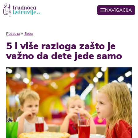
NAVIGACIJA
»
Početna
Beba
5 i više razloga zašto je
važno da dete jede samo