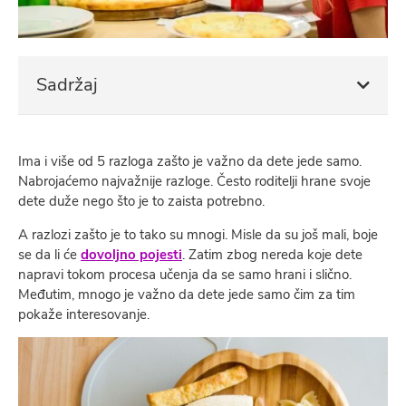
Sadržaj
Ima i više od 5 razloga zašto je važno da dete jede samo.
Nabrojaćemo najvažnije razloge. Često roditelji hrane svoje
dete duže nego što je to zaista potrebno.
A razlozi zašto je to tako su mnogi. Misle da su još mali, boje
se da li će
dovoljno pojesti
. Zatim zbog nereda koje dete
napravi tokom procesa učenja da se samo hrani i slično.
Međutim, mnogo je važno da dete jede samo čim za tim
pokaže interesovanje.