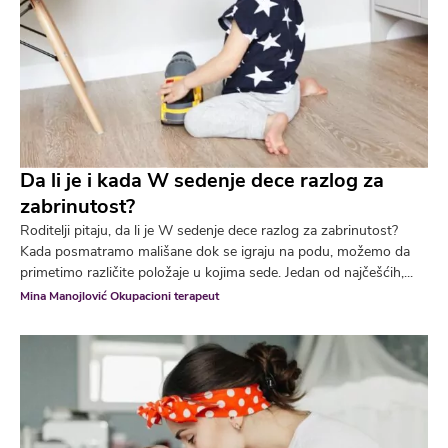
Da li je i kada W sedenje dece razlog za
zabrinutost?
Roditelji pitaju, da li je W sedenje dece razlog za zabrinutost?
Kada posmatramo mališane dok se igraju na podu, možemo da
primetimo različite položaje u kojima sede. Jedan od najčešćih,...
Mina Manojlović Okupacioni terapeut