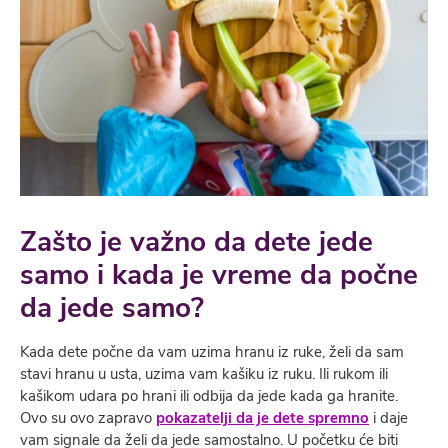
Zašto je važno da dete jede
samo i kada je vreme da počne
da jede samo?
Kada dete počne da vam uzima hranu iz ruke, želi da sam
stavi hranu u usta, uzima vam kašiku iz ruku. Ili rukom ili
kašikom udara po hrani ili odbija da jede kada ga hranite.
Ovo su ovo zapravo
pokazatelji da je dete spremno
i daje
vam signale da želi da jede samostalno. U početku će biti