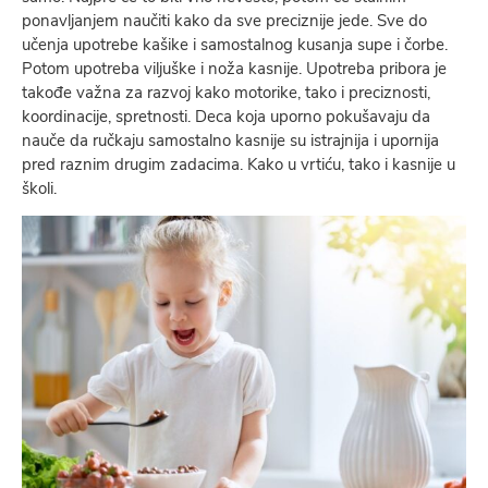
ponavljanjem naučiti kako da sve preciznije jede. Sve do
učenja upotrebe kašike i samostalnog kusanja supe i čorbe.
Potom upotreba viljuške i noža kasnije. Upotreba pribora je
takođe važna za razvoj kako motorike, tako i preciznosti,
koordinacije, spretnosti. Deca koja uporno pokušavaju da
nauče da ručkaju samostalno kasnije su istrajnija i upornija
pred raznim drugim zadacima. Kako u vrtiću, tako i kasnije u
školi.