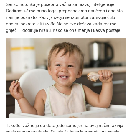
Senzomotorika je posebno važna za razvoj inteligencije.
Dodirom učimo puno toga, prepoznajemo naučeno i ono što
nam je poznato. Razvija svoju senzomotoriku, svoje čulo
dodira, pokrete, ali i uviđa šta se sve dešava kada recimo
gnječi ili dodiruje hranu. Kako se ona menja i kakva postaje.
Takođe, važno je da dete jede samo jer na ovaj način razvija
svoje samopouzdanje. Sa jela će kasnije preneti i na ostale