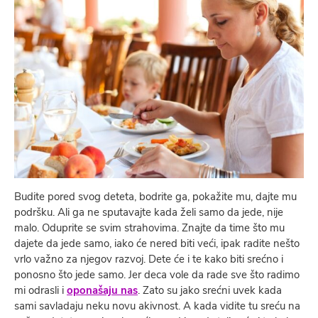
Budite pored svog deteta, bodrite ga, pokažite mu, dajte mu
podršku. Ali ga ne sputavajte kada želi samo da jede, nije
malo. Oduprite se svim strahovima. Znajte da time što mu
dajete da jede samo, iako će nered biti veći, ipak radite nešto
vrlo važno za njegov razvoj. Dete će i te kako biti srećno i
ponosno što jede samo. Jer deca vole da rade sve što radimo
mi odrasli i
oponašaju nas
. Zato su jako srećni uvek kada
sami savladaju neku novu akivnost. A kada vidite tu sreću na