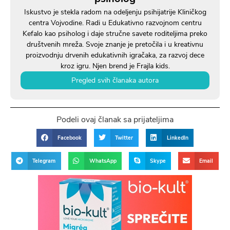
Iskustvo je stekla radom na odeljenju psihijatrije Kliničkog
centra Vojvodine. Radi u Edukativno razvojnom centru
Kefalo kao psiholog i daje stručne savete roditeljima preko
društvenih mreža. Svoje znanje je pretočila i u kreativnu
proizvodnju drvenih edukativnih igračaka, za razvoj dece
kroz igru. Njen brend je Frajla kids.
Pregled svih članaka autora
Podeli ovaj članak sa prijateljima
Facebook
Twitter
LinkedIn
Telegram
WhatsApp
Skype
Email