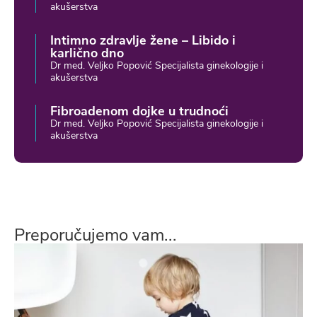
akušerstva
Intimno zdravlje žene – Libido i
karlično dno
Dr med. Veljko Popović Specijalista ginekologije i
akušerstva
Fibroadenom dojke u trudnoći
Dr med. Veljko Popović Specijalista ginekologije i
akušerstva
Preporučujemo vam...