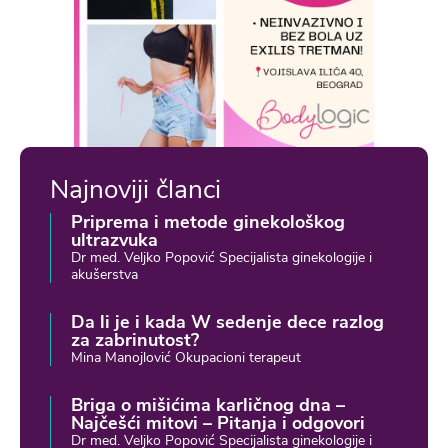
Najnoviji članci
Priprema i metode ginekološkog
ultrazvuka
Dr med. Veljko Popović Specijalista ginekologije i
akušerstva
Da li je i kada W sedenje dece razlog
za zabrinutost?
Mina Manojlović Okupacioni terapeut
Briga o mišićima karličnog dna –
Najčešći mitovi – Pitanja i odgovori
Dr med. Veljko Popović Specijalista ginekologije i