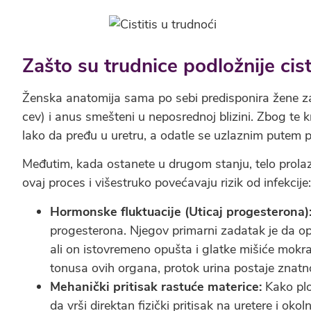
Zašto su trudnice podložnije cis
Ženska anatomija sama po sebi predisponira žene za
cev) i anus smešteni u neposrednoj blizini. Zbog te
lako da pređu u uretru, a odatle se uzlaznim putem p
Međutim, kada ostanete u drugom stanju, telo prola
ovaj proces i višestruko povećavaju rizik od infekcije:
Hormonske fluktuacije (Uticaj progesterona)
progesterona. Njegov primarni zadatak je da opus
ali on istovremeno opušta i glatke mišiće mok
tonusa ovih organa, protok urina postaje znatno
Mehanički pritisak rastuće materice:
Kako plo
da vrši direktan fizički pritisak na uretere i ok