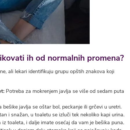
ikovati ih od normalnih promena?
e, ali lekari identifikuju grupu opštih znakova koji
t:
Potreba za mokrenjem javlja se više od sedam puta
bešike javlja se oštar bol, peckanje ili grčevi u uretri.
an i snažan, u toaletu se izluči tek nekoliko kapi urina.
iz toaleta, i dalje imate osećaj da vam je bešika puna.