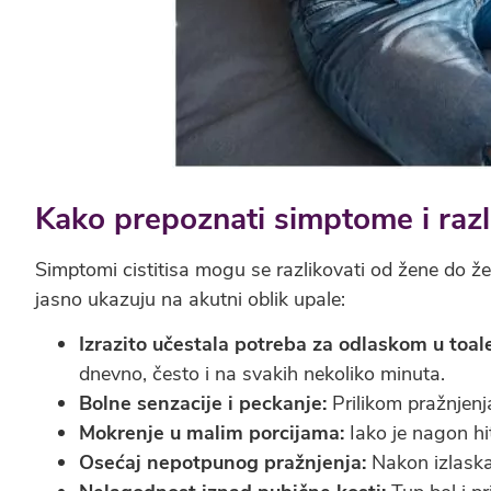
Kako prepoznati simptome i razl
Simptomi cistitisa mogu se razlikovati od žene do žen
jasno ukazuju na akutni oblik upale:
Izrazito učestala potreba za odlaskom u toale
dnevno, često i na svakih nekoliko minuta.
Bolne senzacije i peckanje:
Prilikom pražnjenja 
Mokrenje u malim porcijama:
Iako je nagon hit
Osećaj nepotpunog pražnjenja:
Nakon izlaska 