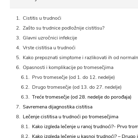
Cistitis u trudnoći
Zašto su trudnice podložnije cistitisu?
Glavni uzročnici infekcije
Vrste cistitisa u trudnoći
Kako prepoznati simptome i razlikovati ih od normal
Opasnosti i komplikacije po tromesečjima
Prvo tromesečje (od 1. do 12. nedelje)
Drugo tromesečje (od 13. do 27. nedelje)
Treće tromesečje (od 28. nedelje do porođaja)
Savremena dijagnostika cistitisa
Lečenje cistitisa u trudnoći po tromesečjima
Kako izgleda lečenje u ranoj trudnoći?- Prvo tro
Kako izgleda lečenje u kasnoj trudnoći? – Drugo 