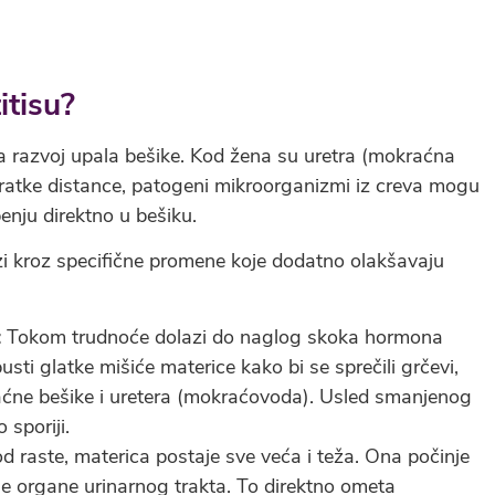
titisu?
 razvoj upala bešike. Kod žena su uretra (mokraćna
 kratke distance, patogeni mikroorganizmi iz creva mogu
enju direktno u bešiku.
zi kroz specifične promene koje dodatno olakšavaju
:
Tokom trudnoće dolazi do naglog skoka hormona
ti glatke mišiće materice kako bi se sprečili grčevi,
raćne bešike i uretera (mokraćovoda). Usled smanjenog
 sporiji.
d raste, materica postaje sve veća i teža. Ona počinje
olne organe urinarnog trakta. To direktno ometa