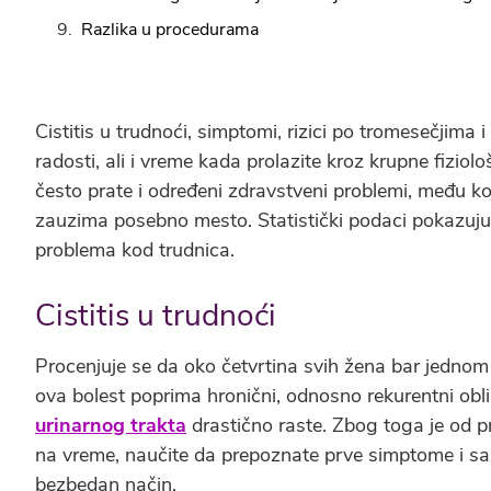
Razlika u procedurama
Cistitis u trudnoći, simptomi, rizici po tromesečjima i
radosti, ali i vreme kada prolazite kroz krupne fizi
često prate i određeni zdravstveni problemi, među ko
zauzima posebno mesto. Statistički podaci pokazuju d
problema kod trudnica.
Cistitis u trudnoći
Procenjuje se da oko četvrtina svih žena bar jednom 
ova bolest poprima hronični, odnosno rekurentni obli
urinarnog trakta
drastično raste. Zbog toga je od
na vreme, naučite da prepoznate prve simptome i sa
bezbedan način.