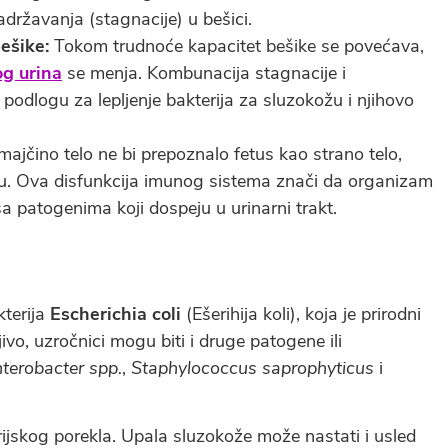
državanja (stagnacije) u bešici.
ešike:
Tokom trudnoće kapacitet bešike se povećava,
og urina
se menja. Kombunacija stagnacije i
odlogu za lepljenje bakterija za sluzokožu i njihovo
ajčino telo ne bi prepoznalo fetus kao strano telo,
. Ova disfunkcija imunog sistema znači da organizam
 patogenima koji dospeju u urinarni trakt.
kterija
Escherichia coli
(Ešerihija koli), koja je prirodni
ivo, uzročnici mogu biti i druge patogene ili
terobacter spp.
,
Staphylococcus saprophyticus
i
erijskog porekla. Upala sluzokože može nastati i usled