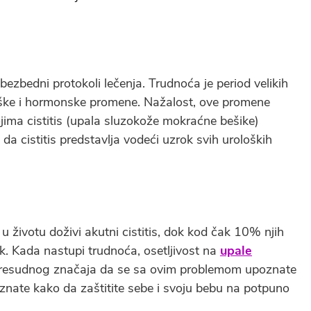
 bezbedni protokoli lečenja. Trudnoća je period velikih
ološke i hormonske promene. Nažalost, ove promene
jima cistitis (upala sluzokože mokraćne bešike)
a cistitis predstavlja vodeći uzrok svih uroloških
u životu doživi akutni cistitis, dok kod čak 10% njih
k. Kada nastupi trudnoća, osetljivost na
upale
 presudnog značaja da se sa ovim problemom upoznate
znate kako da zaštitite sebe i svoju bebu na potpuno