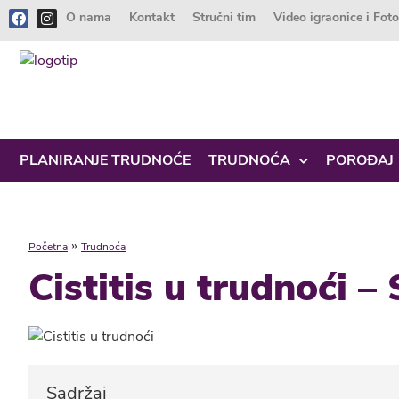
O nama
Kontakt
Stručni tim
Video igraonice i Fot
PLANIRANJE TRUDNOĆE
TRUDNOĆA
POROĐAJ
»
Početna
Trudnoća
Cistitis u trudnoći 
Sadržaj