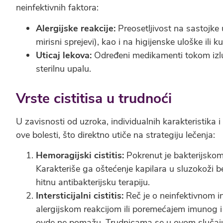
neinfektivnih faktora:
Alergijske reakcije:
Preosetljivost na sastojke 
mirisni sprejevi), kao i na higijenske uloške ili 
Uticaj lekova:
Određeni medikamenti tokom izluči
sterilnu upalu.
Vrste cistitisa u trudnoći
U zavisnosti od uzroka, individualnih karakteristika i
ove bolesti, što direktno utiče na strategiju lečenja:
Hemoragijski cistitis:
Pokrenut je bakterijskom i
Karakteriše ga oštećenje kapilara u sluzokoži be
hitnu antibakterijsku terapiju.
Intersticijalni cistitis:
Reč je o neinfektivnom i
alergijskom reakcijom ili poremećajem imunog i 
ovde ne pomažu. Trudnicama se u ovom slučaju p