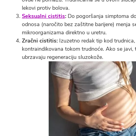
lekovi protiv bolova.
Seksualni cistitis
:
Do pogoršanja simptoma do
odnosa (naročito bez zaštitne barijere) menja 
mikroorganizama direktno u uretru.
Zračni cistitis:
Izuzetno redak tip kod trudnica,
kontraindikovana tokom trudnoće. Ako se javi, t
ubrzavaju regeneraciju sluzokože.