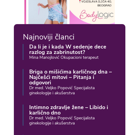
Najnoviji članci
Da li je i kada W sedenje dece
razlog za zabrinutost?
Mina Manojlović Okupacioni terapeut
Briga o mišićima karličnog dna –
Najčešći mitovi – Pitanja i
odgovori
Dr med. Veljko Popović Specijalista
ginekologije i akušerstva
Intimno zdravlje žene – Libido i
karlično dno
Dr med. Veljko Popović Specijalista
ginekologije i akušerstva