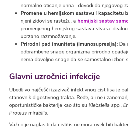
normalno oticanje urina i dovodi do njegovog za
Promene u hemijskom sastavu i kapacitetu b
njeni zidovi se rastežu, a
hemijski sastav sam
promenjenog hemijskog sastava stvara idealnu p
ubrzano razmnožavanje.
Prirodni pad imuniteta (Imunosupresija):
Da m
odbrambene snage organizma prirodno opadaju
nema dovoljno snage da se samostalno izbori sa
Glavni uzročnici infekcije
Ubedljivo najčešći izazivač infektivnog cistitisa je ba
stanovnik digestivnog trakta. Ređe, ali ne i zanemarlj
oportunističke bakterije kao što su
Klebsiella spp.
,
En
Proteus mirabilis
.
Važno je naglasiti da cistitis ne mora uvek biti bakt