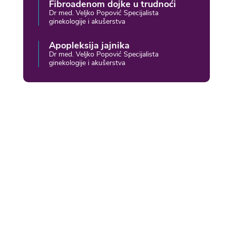
Fibroadenom dojke u trudnoći
Dr med. Veljko Popović Specijalista
ginekologije i akušerstva
Apopleksija jajnika
Dr med. Veljko Popović Specijalista
ginekologije i akušerstva