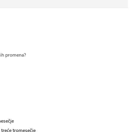
nih promena?
mesečje
i treće tromesečje