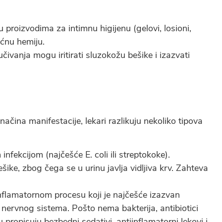
u proizvodima za intimnu higijenu (gelovi, losioni,
kućnu hemiju.
vanja mogu iritirati sluzokožu bešike i izazvati
 načina manifestacije, lekari razlikuju nekoliko tipova
nfekcijom (najčešće E. coli ili streptokoke).
šike, zbog čega se u urinu javlja vidljiva krv. Zahteva
nflamatornom procesu koji je najčešće izazvan
nervnog sistema. Pošto nema bakterija, antibiotici
ropisuju bezbedni sedativi, antiinflamatorni lekovi i