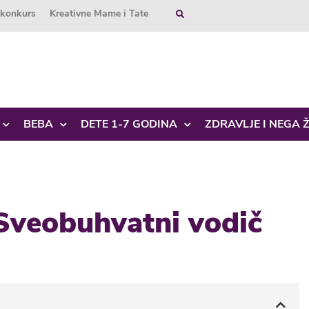
okonkurs
Kreativne Mame i Tate
BEBA
DETE 1-7 GODINA
ZDRAVLJE I NEGA 
– Sveobuhvatni vodič