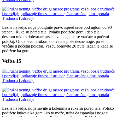
Lezite na ledja, noge podignite pravo ispred sebe pod uglom od 90
stepeni. Ruke su pored tela. Polako podižete gornji deo tela i
desnom rukom dohvatate prste leve noge, pa se vraćate u početni
položaj. Onda levom rukom dohvatate prste desne noge, pa se
vraćate u početni položaj. Vežbu ponovite 20 puta. Izdah je kada se
podižete ka gore.
Vežba 15
Lezite na ledja, noge savijte u kolenima a ruke su pored tela. Polako
podižete kukove ka gore i ko to može, treba da ispravlja i noge u