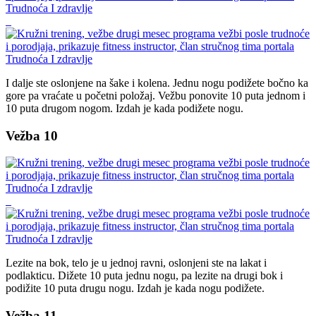
I dalje ste oslonjene na šake i kolena. Jednu nogu podižete bočno ka
gore pa vraćate u početni položaj. Vežbu ponovite 10 puta jednom i
10 puta drugom nogom. Izdah je kada podižete nogu.
Vežba 10
Lezite na bok, telo je u jednoj ravni, oslonjeni ste na lakat i
podlakticu. Dižete 10 puta jednu nogu, pa lezite na drugi bok i
podižite 10 puta drugu nogu. Izdah je kada nogu podižete.
Vežba 11