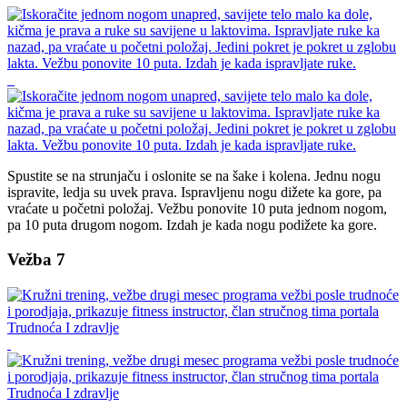
Spustite se na strunjaču i oslonite se na šake i kolena. Jednu nogu
ispravite, ledja su uvek prava. Ispravljenu nogu dižete ka gore, pa
vraćate u početni položaj. Vežbu ponovite 10 puta jednom nogom,
pa 10 puta drugom nogom. Izdah je kada nogu podižete ka gore.
Vežba 7