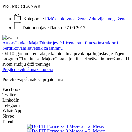
PROMO ČLANAK
Kategorija:
Fizička aktivnost žene
,
Zdravlje i nega žene
Datum objave članka:
27.06.2017.
Autor članka: Maja Dimitrijević Licencirani fitness instruktor i
Sertifikovani savetnik za ishranu
Od 10. godine trenirala je karate i bila prvakinja Jugoslavije. Njen
program “Treniraj sa Majom” pravi je hit na društvenim mrežama. U
svom studiju drži treninge.
Pregled svih članaka autora
Podeli ovaj članak sa prijateljima
Facebook
Twitter
LinkedIn
Telegram
WhatsApp
Skype
Email