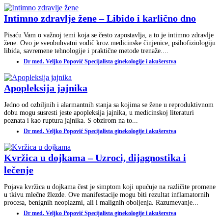
Intimno zdravlje žene – Libido i karlično dno
Pisaću Vam o važnoj temi koja se često zapostavlja, a to je intimno zdravlje
žene. Ovo je sveobuhvatni vodič kroz medicinske činjenice, psihofiziologiju
libida, savremene tehnologije i praktične metode trenaže....
Dr med. Veljko Popović Specijalista ginekologije i akušerstva
Apopleksija jajnika
Jedno od ozbiljnih i alarmantnih stanja sa kojima se žene u reproduktivnom
dobu mogu susresti jeste apopleksija jajnika, u medicinskoj literaturi
poznata i kao ruptura jajnika. S obzirom na to...
Dr med. Veljko Popović Specijalista ginekologije i akušerstva
Kvržica u dojkama – Uzroci, dijagnostika i
lečenje
Pojava kvržica u dojkama čest je simptom koji upućuje na različite promene
u tkivu mlečne žlezde. Ove manifestacije mogu biti rezultat inflamatornih
procesa, benignih neoplazmi, ali i malignih oboljenja. Razumevanje...
Dr med. Veljko Popović Specijalista ginekologije i akušerstva