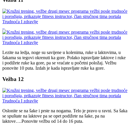
Lezite na ledja, noge su savijene u kolenima, ruke u laktovima, u
šakama su tegovi okrenuti ka gore. Polako ispravljate laktove i ruke
i podižete ruke ka gore, pa se vraćate u početni položaj. Vežbu
ponovite 10 puta. Izdah je kada ispravljate ruke ka gore.
Vežba 12
Oslonite se na šake i prste na nogama. Telo je pravo u ravni. Sa šaka
se spuštate na laktove pa se opet podižete na šake, pa na
laktove….Ponovite vežbu od 14 do 16 puta.