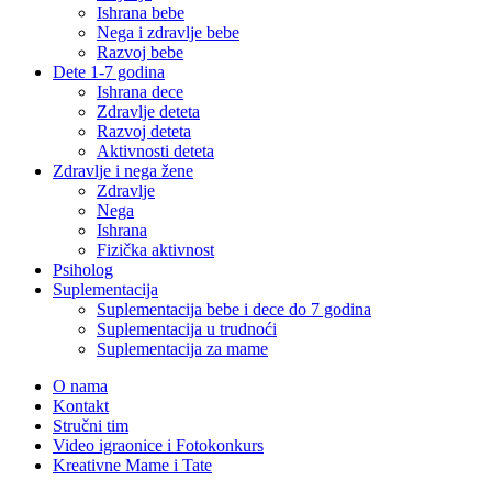
Ishrana bebe
Nega i zdravlje bebe
Razvoj bebe
Dete 1-7 godina
Ishrana dece
Zdravlje deteta
Razvoj deteta
Aktivnosti deteta
Zdravlje i nega žene
Zdravlje
Nega
Ishrana
Fizička aktivnost
Psiholog
Suplementacija
Suplementacija bebe i dece do 7 godina
Suplementacija u trudnoći
Suplementacija za mame
O nama
Kontakt
Stručni tim
Video igraonice i Fotokonkurs
Kreativne Mame i Tate