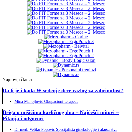
Najnoviji članci
Da li je i kada W sedenje dece razlog za zabrinutost?
Mina Manojlović Okupacioni terapeut
Briga o mišićima karličnog dna – Najčešći mitovi –
Pitanja i odgovori
Dr med. Veljko Popović Specijalista ginekologije i akušerstva