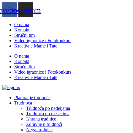
Скочите
acebook
Instagram
на
садржај
O nama
Kontakt
Stručni tim
Video igraonice i Fotokonkurs
Kreativne Mame i Tate
O nama
Kontakt
Stručni tim
Video igraonice i Fotokonkurs
Kreativne Mame i Tate
Planiranje trudnoće
Trudnoća
Trudnoća po nedeljama
Trudnoća po mesecima
Ishrana trudnice
Zdravlje u trudnoći
Nega trudnice