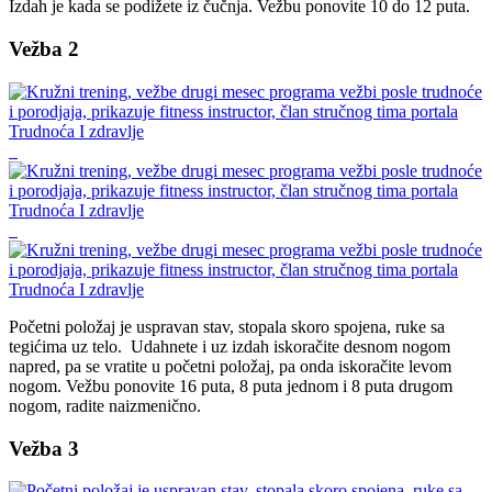
Izdah je kada se podižete iz čučnja. Vežbu ponovite 10 do 12 puta.
Vežba 2
Početni položaj je uspravan stav, stopala skoro spojena, ruke sa
tegićima uz telo. Udahnete i uz izdah iskoračite desnom nogom
napred, pa se vratite u početni položaj, pa onda iskoračite levom
nogom. Vežbu ponovite 16 puta, 8 puta jednom i 8 puta drugom
nogom, radite naizmenično.
Vežba 3