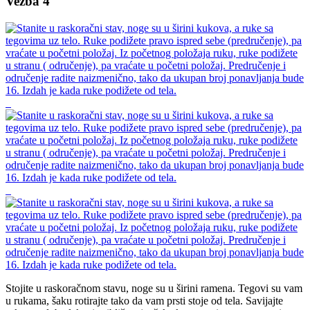
Vežba 4
Stojite u raskoračnom stavu, noge su u širini ramena. Tegovi su vam
u rukama, šaku rotirajte tako da vam prsti stoje od tela. Savijajte