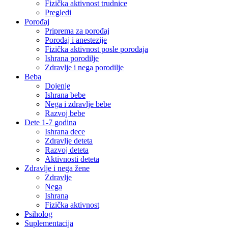
Fizička aktivnost trudnice
Pregledi
Porođaj
Priprema za porođaj
Porođaj i anestezije
Fizička aktivnost posle porođaja
Ishrana porodilje
Zdravlje i nega porodilje
Beba
Dojenje
Ishrana bebe
Nega i zdravlje bebe
Razvoj bebe
Dete 1-7 godina
Ishrana dece
Zdravlje deteta
Razvoj deteta
Aktivnosti deteta
Zdravlje i nega žene
Zdravlje
Nega
Ishrana
Fizička aktivnost
Psiholog
Suplementacija