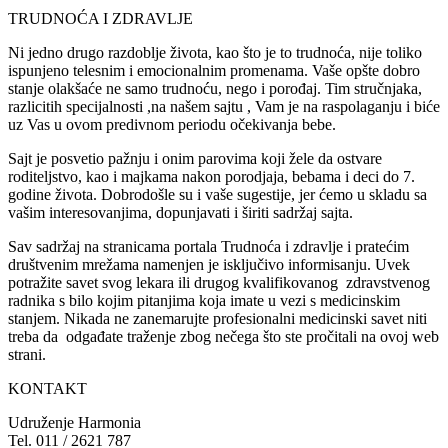
TRUDNOĆA I ZDRAVLJE
Ni jedno drugo razdoblje života, kao što je to trudnoća, nije toliko
ispunjeno telesnim i emocionalnim promenama. Vaše opšte dobro
stanje olakšaće ne samo trudnoću, nego i porođaj. Tim stručnjaka,
razlicitih specijalnosti ,na našem sajtu , Vam je na raspolaganju i biće
uz Vas u ovom predivnom periodu očekivanja bebe.
Sajt je posvetio pažnju i onim parovima koji žele da ostvare
roditeljstvo, kao i majkama nakon porodjaja, bebama i deci do 7.
godine života. Dobrodošle su i vaše sugestije, jer ćemo u skladu sa
vašim interesovanjima, dopunjavati i širiti sadržaj sajta.
Sav sadržaj na stranicama portala Trudnoća i zdravlje i pratećim
društvenim mrežama namenjen je isključivo informisanju. Uvek
potražite savet svog lekara ili drugog kvalifikovanog zdravstvenog
radnika s bilo kojim pitanjima koja imate u vezi s medicinskim
stanjem. Nikada ne zanemarujte profesionalni medicinski savet niti
treba da odgađate traženje zbog nečega što ste pročitali na ovoj web
strani.
KONTAKT
Udruženje Harmonia
Tel. 011 / 2621 787