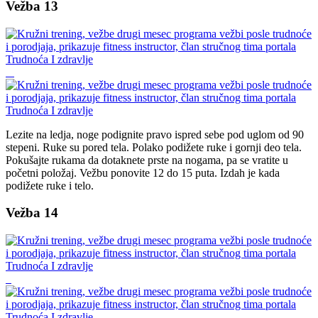
Vežba 13
Lezite na ledja, noge podignite pravo ispred sebe pod uglom od 90
stepeni. Ruke su pored tela. Polako podižete ruke i gornji deo tela.
Pokušajte rukama da dotaknete prste na nogama, pa se vratite u
početni položaj. Vežbu ponovite 12 do 15 puta. Izdah je kada
podižete ruke i telo.
Vežba 14