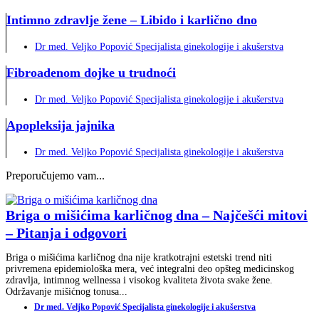
Intimno zdravlje žene – Libido i karlično dno
Dr med. Veljko Popović Specijalista ginekologije i akušerstva
Fibroadenom dojke u trudnoći
Dr med. Veljko Popović Specijalista ginekologije i akušerstva
Apopleksija jajnika
Dr med. Veljko Popović Specijalista ginekologije i akušerstva
Preporučujemo vam...
Briga o mišićima karličnog dna – Najčešći mitovi
– Pitanja i odgovori
Briga o mišićima karličnog dna nije kratkotrajni estetski trend niti
privremena epidemiološka mera, već integralni deo opšteg medicinskog
zdravlja, intimnog wellnessa i visokog kvaliteta života svake žene.
Održavanje mišićnog tonusa...
Dr med. Veljko Popović Specijalista ginekologije i akušerstva