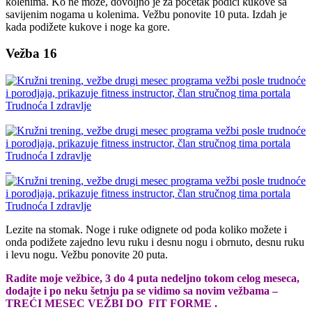
kolenima. Ko ne može, dovoljno je za početak podići kukove sa
savijenim nogama u kolenima. Vežbu ponovite 10 puta. Izdah je
kada podižete kukove i noge ka gore.
Vežba 16
Lezite na stomak. Noge i ruke odignete od poda koliko možete i
onda podižete zajedno levu ruku i desnu nogu i obrnuto, desnu ruku
i levu nogu. Vežbu ponovite 20 puta.
Radite moje vežbice, 3 do 4 puta nedeljno tokom celog meseca,
dodajte i po neku šetnju pa se vidimo sa novim vežbama –
TREĆI MESEC VEŽBI DO FIT FORME .