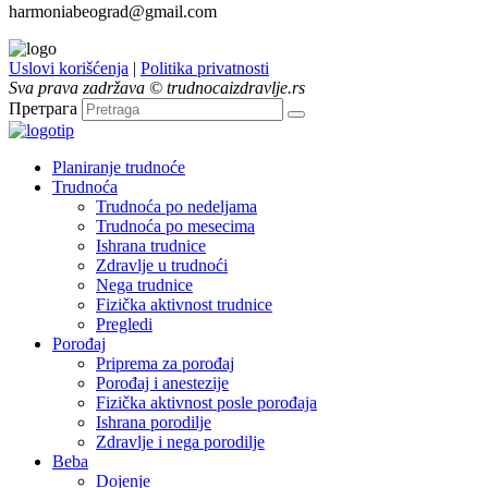
harmoniabeograd@gmail.com
Uslovi korišćenja
|
Politika privatnosti
Sva prava zadržava © trudnocaizdravlje.rs
Претрага
Planiranje trudnoće
Trudnoća
Trudnoća po nedeljama
Trudnoća po mesecima
Ishrana trudnice
Zdravlje u trudnoći
Nega trudnice
Fizička aktivnost trudnice
Pregledi
Porođaj
Priprema za porođaj
Porođaj i anestezije
Fizička aktivnost posle porođaja
Ishrana porodilje
Zdravlje i nega porodilje
Beba
Dojenje