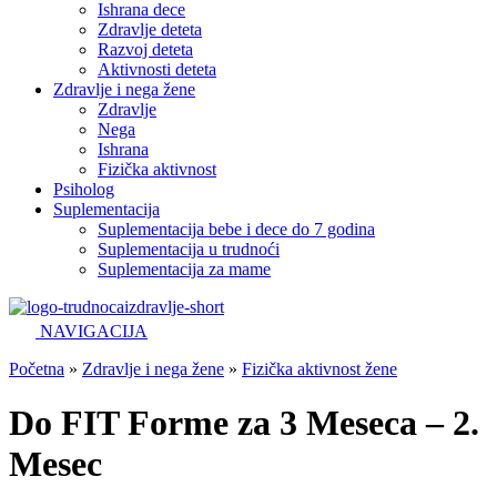
Ishrana dece
Zdravlje deteta
Razvoj deteta
Aktivnosti deteta
Zdravlje i nega žene
Zdravlje
Nega
Ishrana
Fizička aktivnost
Psiholog
Suplementacija
Suplementacija bebe i dece do 7 godina
Suplementacija u trudnoći
Suplementacija za mame
NAVIGACIJA
Početna
»
Zdravlje i nega žene
»
Fizička aktivnost žene
Do FIT Forme za 3 Meseca – 2.
Mesec