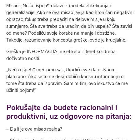
Misao: „Neću uspeti!“ dolazi iz modela etiketiranja i
generalizacije. Ako se ova misao javlja kao hroničan negativni
obrazac, fokus treba prebaciti na delove misije u koju
sumnjamo. Šta sve treba da uradim da bih uspela? Šta zavisi
od mene? Podeliću svoje korake na manje i dostižne.
Takodje, razumevanje koncepta greške, ovde je krucijalno.
Greška je INFORMACIJA, ne etiketa ili teret koji treba
doživotno nositi.
„Neću uspeti.“ menjamo sa: „Uradiću sve da ostvarim
planirano. Ako se to ne desi, dobiću korisnu informaciju o
tome šta treba da ispravim. Samim tim, ovo iskustvo će me
učiniti boljom!“
Pokušajte da budete racionalni i
produktivni, uz odgovore na pitanja:
– Da li je ova misao realna?