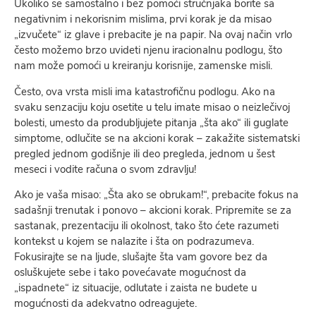
Ukoliko se samostalno i bez pomoći stručnjaka borite sa
negativnim i nekorisnim mislima, prvi korak je da misao
„izvučete“ iz glave i prebacite je na papir. Na ovaj način vrlo
često možemo brzo uvideti njenu iracionalnu podlogu, što
nam može pomoći u kreiranju korisnije, zamenske misli.
Često, ova vrsta misli ima katastrofičnu podlogu. Ako na
svaku senzaciju koju osetite u telu imate misao o neizlečivoj
bolesti, umesto da produbljujete pitanja „šta ako“ ili guglate
simptome, odlučite se na akcioni korak – zakažite sistematski
pregled jednom godišnje ili deo pregleda, jednom u šest
meseci i vodite računa o svom zdravlju!
Ako je vaša misao: „Šta ako se obrukam!“, prebacite fokus na
sadašnji trenutak i ponovo – akcioni korak. Pripremite se za
sastanak, prezentaciju ili okolnost, tako što ćete razumeti
kontekst u kojem se nalazite i šta on podrazumeva.
Fokusirajte se na ljude, slušajte šta vam govore bez da
osluškujete sebe i tako povećavate mogućnost da
„ispadnete“ iz situacije, odlutate i zaista ne budete u
mogućnosti da adekvatno odreagujete.