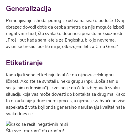
Generalizacija
Primenjivanje ishoda jednog iskustva na svako buduće. Ovaj
obrazac dovodi dotle da osoba smatra da nije moguće izbeći
negativni ishod, što svakako doprinosi porastu anksioznosti.
„Prošli put kada sam letela za Englesku, bilo je nevreme,
avion se tresao, pozlilo mi je, otkazujem let za Crnu Goru!“
Etiketiranje
Kada ljudi sebe etiketiraju to utiče na njihovu celokupnu
ličnost. Ako ste se svrstali u neku grupu (npr. „Loša sam u
socijalnim odnosima“), izvesno je da ćete izbegavati svaku
situaciju koja vas može dovesti do kontakta sa drugima. Kako
to nikada nije jednosmerni proces, u njemu je zahvaćeno više
aspekata života koji onda generalno narušavaju kvalitet naše
svakodnevice.
Šta sve „moram“ da uradim!