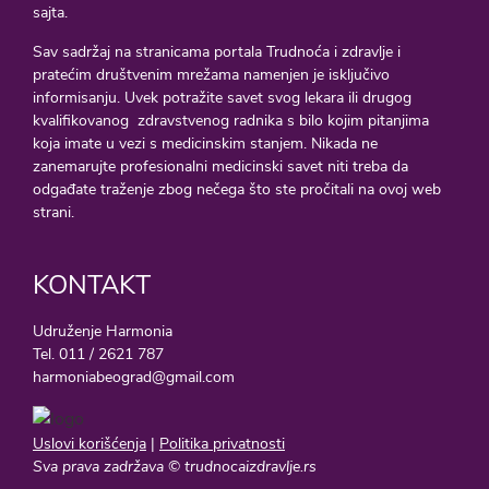
sajta.
Sav sadržaj na stranicama portala Trudnoća i zdravlje i
pratećim društvenim mrežama namenjen je isključivo
informisanju. Uvek potražite savet svog lekara ili drugog
kvalifikovanog zdravstvenog radnika s bilo kojim pitanjima
koja imate u vezi s medicinskim stanjem. Nikada ne
zanemarujte profesionalni medicinski savet niti treba da
odgađate traženje zbog nečega što ste pročitali na ovoj web
strani.
KONTAKT
Udruženje Harmonia
Tel. 011 / 2621 787
harmoniabeograd@gmail.com
Uslovi korišćenja
|
Politika privatnosti
Sva prava zadržava © trudnocaizdravlje.rs