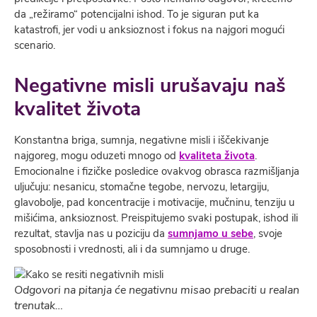
da „režiramo“ potencijalni ishod. To je siguran put ka
katastrofi, jer vodi u anksioznost i fokus na najgori mogući
scenario.
Negativne misli urušavaju naš
kvalitet života
Konstantna briga, sumnja, negativne misli i iščekivanje
najgoreg, mogu oduzeti mnogo od
kvaliteta života
.
Emocionalne i fizičke posledice ovakvog obrasca razmišljanja
uljučuju: nesanicu, stomačne tegobe, nervozu, letargiju,
glavobolje, pad koncentracije i motivacije, mučninu, tenziju u
mišićima, anksioznost. Preispitujemo svaki postupak, ishod ili
rezultat, stavlja nas u poziciju da
sumnjamo u sebe
, svoje
sposobnosti i vrednosti, ali i da sumnjamo u druge.
Odgovori na pitanja će negativnu misao prebaciti u realan
trenutak…