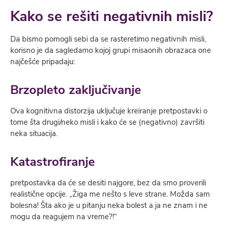
Kako se rešiti negativnih misli?
Da bismo pomogli sebi da se rasteretimo negativnih misli,
korisno je da sagledamo kojoj grupi misaonih obrazaca one
najčešće pripadaju:
Brzopleto zaključivanje
Ova kognitivna distorzija uključuje kreiranje pretpostavki o
tome šta drugi/neko misli i kako će se (negativno) završiti
neka situacija.
Katastrofiranje
pretpostavka da će se desiti najgore, bez da smo proverili
realistične opcije. „Žiga me nešto s leve strane. Možda sam
bolesna! Šta ako je u pitanju neka bolest a ja ne znam i ne
mogu da reagujem na vreme?!“