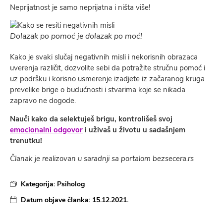
Neprijatnost je samo neprijatna i ništa više!
Dolazak po pomoć je dolazak po moć!
Kako je svaki slučaj negativnih misli i nekorisnih obrazaca
uverenja različit, dozvolite sebi da potražite stručnu pomoć i
uz podršku i korisno usmerenje izadjete iz začaranog kruga
prevelike brige o budućnosti i stvarima koje se nikada
zapravo ne dogode.
Nauči kako da selektuješ brigu, kontrolišeš svoj
emocionalni odgovor
i uživaš u životu u sadašnjem
trenutku!
Članak je realizovan u saradnji sa portalom bezsecera.rs
Kategorija:
Psiholog
Datum objave članka:
15.12.2021.