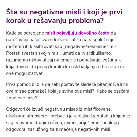
Šta su negativne misli i koji je prvi
korak u rešavanju problema?
Kada se odredjene
misli pojavljuju dovoljno često
da
narušavaju našu svakodnevicu i utiču na raspoloženje,
možemo ih klasifikovati kao „negativne/nekorisne“ misli.
Postati svestan svojih misli, umeti da ih artikulišemo,
razumemo njihov uticaj na emocije i ponašanje, veština je
koja dovodi do prvog koraka ka oslobadjanju od tereta koje
one mogu izazvati.
Prva pomoć bi bila da sebi postavite sledeća pitanja: Da li mi
ova misao pomaže? Koja je svrha ove misli? Kako se osećam
zbog ove misli?
Odgovori će izvući negativnu misao iz mistifikovane,
ušuškane atmosfere i prebaciti je u realan trenutak u kojem je
sagledavamo drugim očima, mimo „očiju“ emocionalnog
odgovora, zaslužnog za tumačenja negativnih misli.