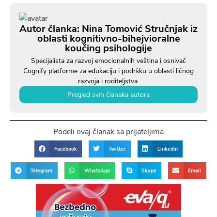
Autor članka: Nina Tomović Stručnjak iz
oblasti kognitivno-bihejvioralne
koučing psihologije
Specijalista za razvoj emocionalnih veština i osnivač
Cognify platforme za edukaciju i podršku u oblasti ličnog
razvoja i roditeljstva.
Pregled svih članaka autora
Podeli ovaj članak sa prijateljima
Facebook
Twitter
LinkedIn
Telegram
WhatsApp
Skype
Email