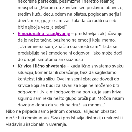
nekorisne perfekcije, pesimizma i neretko realnog
neuspeha. „Moram da završim sve poslovne obaveze,
sredim kuću, decu, odem na pilates, pogledam seriju i
dovršim knjigu, jer sam zacrtala da ću raditi na sebi i
biti najbolja verzija sebe!“
Emocionalno rasudjivanje
– predstavlja zaključivanje
da je nešto tačno, bazirano na emociji koju imamo.
„Uznemirena sam, znači u opasnosti sam.“ Tada se
produbljuje naš emocionalni odgovor i lako može doći
do drugih simptoma anksioznosti.
Krivica i lično shvatanje
– kada lično shvatamo svaku
situaciju, komentar ili obraćanje, bez da sagledamo
kontekst i širu sliku. Ovaj misaoni obrazac dovodi do
krivice koja se budi za stvari za koje ne možemo biti
odgovorni. „Nije mi odgovorio na poruku, ja sam kriva,
sigurno sam rekla nešto glupo prošli put! Možda nisam
dovoljno dobra da se ekipa druži sa mnom…“
Niko ne pripada samo jednom obrascu, ali jedan obrazac
može biti dominantan. Svaki predstavlja distorziju realnosti i
vladavinu iracionalnih uverenja.