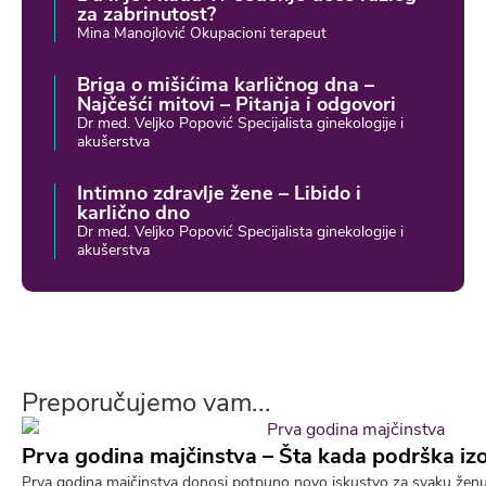
za zabrinutost?
Mina Manojlović Okupacioni terapeut
Briga o mišićima karličnog dna –
Najčešći mitovi – Pitanja i odgovori
Dr med. Veljko Popović Specijalista ginekologije i
akušerstva
Intimno zdravlje žene – Libido i
karlično dno
Dr med. Veljko Popović Specijalista ginekologije i
akušerstva
Preporučujemo vam...
Prva godina majčinstva – Šta kada podrška iz
Prva godina majčinstva donosi potpuno novo iskustvo za svaku ženu.