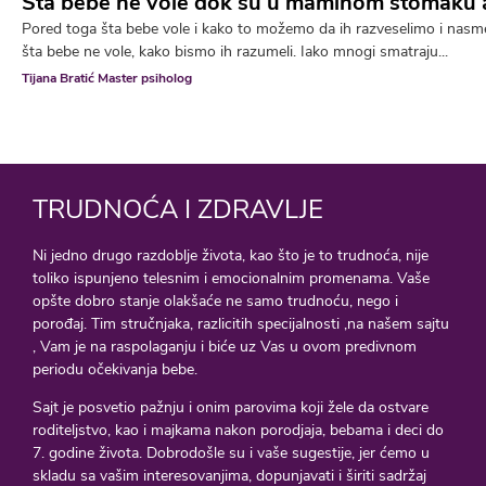
Šta bebe ne vole dok su u maminom stomaku a
Pored toga šta bebe vole i kako to možemo da ih razveselimo i nasm
šta bebe ne vole, kako bismo ih razumeli. Iako mnogi smatraju...
Tijana Bratić Master psiholog
TRUDNOĆA I ZDRAVLJE
Ni jedno drugo razdoblje života, kao što je to trudnoća, nije
toliko ispunjeno telesnim i emocionalnim promenama. Vaše
opšte dobro stanje olakšaće ne samo trudnoću, nego i
porođaj. Tim stručnjaka, razlicitih specijalnosti ,na našem sajtu
, Vam je na raspolaganju i biće uz Vas u ovom predivnom
periodu očekivanja bebe.
Sajt je posvetio pažnju i onim parovima koji žele da ostvare
roditeljstvo, kao i majkama nakon porodjaja, bebama i deci do
7. godine života. Dobrodošle su i vaše sugestije, jer ćemo u
skladu sa vašim interesovanjima, dopunjavati i širiti sadržaj