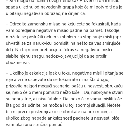
– Šta mogu da učinim ovog trenutka? Proveriću da li misao
spada u jednu od navedenih grupa koje će mi potvrditi da je
u pitanju negativan obrazac, ne činjenica.
– Odredite zamensku misao na koju ćete se fokusirati, kada
vam odredjena negativna misao padne na pamet. Takodje,
možete se poslužiti nekim simbolom za stopiranje misli (npr.
uhvatiti se za narukvicu, pomisliti na nešto za vas smirujuće
itd.). Na taj način prebacujete fokus sa negativne misli i
slabite njenu snagu, nedozvoljavajući joj da se proširi i
obuzme vas.
– Ukoliko je eskalacija ipak u toku, negativne misli i pitanja se
roje a vi ne uspevate da se fokusirate ni na šta drugo,
prizovite najgori mogući scenario: pašću u nesvest, obrukaću
se, neko će o meni pomisliti nešto loše… Da, nabrojane stvari
su neprijatne, ali nisu fatalne. Da, neko će o vama misliti loše
šta god da učinite, pa možda i u toj, spornoj situaciji. Nećete
biti ni prvi ni poslednji ako se obrukate na neki način, a
ukoliko zbog napada anksioznosti padnete u nesvest, biće
vam ukazana stručna pomoć.