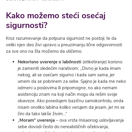
Kako možemo steći osećaj
sigurnosti?
Kroz razumevanje da potpuna sigurnost ne postoji, te da
veliki njen deo živi upravo u preuzimanju lične odgovornosti
za sve ono na šta možemo da utičemo.
Nekorisno uverenje o labilnosti
(etiketiranje) korisno
je zameniti sledećim narativom: „Divno je kada imam
nekog, ali se osećam sigurno i kada sam sama, jer
umem da se pobrinem za sebe. Sjajno je kada me neko
odmeni u poslovima ili pripomogne, no ako nemam
asistenciju znam na koji način mogu da rešim svoje
obaveze. Ako posedujem bazičnu samokontrolu, onda
nisam onoliko labilna koliko verujem da jesam, jer mi se
čini da tako lakše živim…“
„
Moram“ uverenja
– ova vrsta misaonog uslovljavanja
sebe dovodi često do nerealističnih očekivanja,