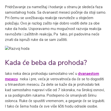
Pridržavanje za nameštaj i hodanje u stranu je sledeća faza
samostalnog hoda. Sa dvanaest meseci počinje da stoji samo.
Pri čemu se uvežbavaju reakcije ravnoteže u stojećem
položaju. Ovo je razlog zašto nije dobro voditi dete za obe
ruke da hoda. Usporavamo mu mogućnost razvoja reakcija
ravnožete i zaštitnih reakcija, Pa tako, pri padovima neće
znati da ispruži ruke da se sam zaštiti.
Kada će beba da prohoda?
Iako neka deca prohodaju samostalno već u
dvanaestom
mesecu
neka i pre, veća je verovatnoća da će se to dogoditi
u trinaestom mesecu. Za dete se kaže da je prohodalo tek
kad samostalno napravi više od 7 iskoraka, na širokoj osnovi,
a sa podignutim rukama. Postepeno će smanjivati širinu
oslonca. Ruke će spustiti vremenom, a geganje će se izgubiti.
I tako će šema hoda će sve više ličiti hodu odrasle osobe.