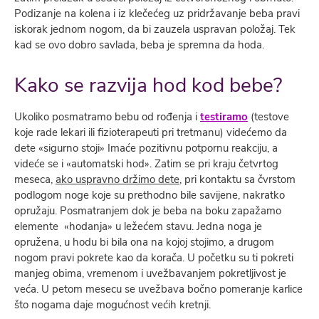
Podizanje na kolena i iz klečećeg uz pridržavanje beba pravi
iskorak jednom nogom, da bi zauzela uspravan položaj. Tek
kad se ovo dobro savlada, beba je spremna da hoda.
Kako se razvija hod kod bebe?
Ukoliko posmatramo bebu od rođenja i
testiramo
(testove
koje rade lekari ili fizioterapeuti pri tretmanu) videćemo da
dete «sigurno stoji» Imaće pozitivnu potpornu reakciju, a
videće se i «automatski hod». Zatim se pri kraju četvrtog
meseca,
ako uspravno držimo dete
, pri kontaktu sa čvrstom
podlogom noge koje su prethodno bile savijene, nakratko
opružaju. Posmatranjem dok je beba na boku zapažamo
elemente «hodanja» u ležećem stavu. Jedna noga je
opružena, u hodu bi bila ona na kojoj stojimo, a drugom
nogom pravi pokrete kao da korača. U početku su ti pokreti
manjeg obima, vremenom i uvežbavanjem pokretljivost je
veća. U petom mesecu se uvežbava bočno pomeranje karlice
što nogama daje mogućnost većih kretnji.