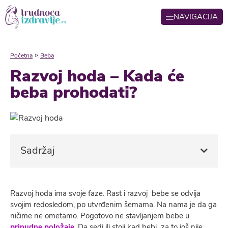
NAVIGACIJA
»
Početna
Beba
Razvoj hoda – Kada će
beba prohodati?
Sadržaj
Razvoj hoda ima svoje faze. Rast i razvoj bebe se odvija
svojim redosledom, po utvrđenim šemama. Na nama je da ga
ničime ne ometamo. Pogotovo ne stavljanjem bebe u
prinudne položaje
. Da sedi ili stoji kad bebi za to još nije