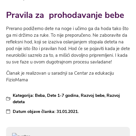
Pravila za prohodavanje bebe
Prerano podižemo dete na noge i učimo ga da hoda tako što
ga mi držimo za ruke. To nije preporučeno. Ne zaboravite da
refleksni hod, koji se izaziva oslanjanjem stopala deteta na
pod nije isto što i pravilan hod. Hod će se pojaviti kada je dete
neurološki sazrelo za to, a mišići dovoljno pripremljeni. I kada
su sve faze u ovom dugotrajnom procesu savladane!
Članak je realizovan u saradnji sa Centar za edukaciju
FizioMama
Kategorija:
Beba
,
Dete 1-7 godina
,
Razvoj bebe
,
Razvoj
deteta
Datum objave članka:
31.01.2021.