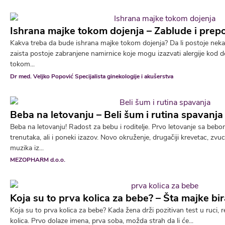
Ishrana majke tokom dojenja – Zablude i prep
Kakva treba da bude ishrana majke tokom dojenja? Da li postoje neka 
zaista postoje zabranjene namirnice koje mogu izazvati alergije kod 
tokom...
Dr med. Veljko Popović Specijalista ginekologije i akušerstva
Beba na letovanju – Beli šum i rutina spavanj
Beba na letovanju! Radost za bebu i roditelje. Prvo letovanje sa be
trenutaka, ali i poneki izazov. Novo okruženje, drugačiji krevetac, zvu
muzika iz...
MEZOPHARM d.o.o.
Koja su to prva kolica za bebe? – Šta majke bir
Koja su to prva kolica za bebe? Kada žena drži pozitivan test u ruci,
kolica. Prvo dolaze imena, prva soba, možda strah da li će...