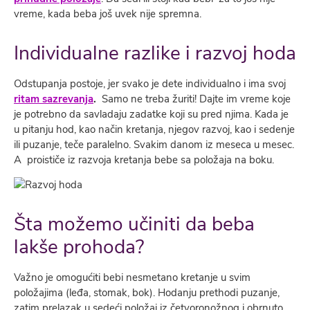
vreme, kada beba još uvek nije spremna.
Individualne razlike i razvoj hoda
Odstupanja postoje, jer svako je dete individualno i ima svoj
ritam sazrevanja
.
Samo ne treba žuriti! Dajte im vreme koje
je potrebno da savladaju zadatke koji su pred njima. Kada je
u pitanju hod, kao način kretanja, njegov razvoj, kao i sedenje
ili puzanje, teče paralelno. Svakim danom iz meseca u mesec.
A proističe iz razvoja kretanja bebe sa položaja na boku.
Šta možemo učiniti da beba
lakše prohoda?
Važno je omogućiti bebi nesmetano kretanje u svim
položajima (leđa, stomak, bok). Hodanju prethodi puzanje,
zatim prelazak u sedeći položaj iz četvoronožnog i obrnuto.