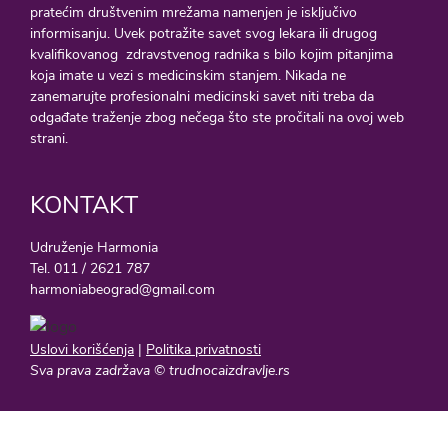
pratećim društvenim mrežama namenjen je isključivo
informisanju. Uvek potražite savet svog lekara ili drugog
kvalifikovanog zdravstvenog radnika s bilo kojim pitanjima
koja imate u vezi s medicinskim stanjem. Nikada ne
zanemarujte profesionalni medicinski savet niti treba da
odgađate traženje zbog nečega što ste pročitali na ovoj web
strani.
KONTAKT
Udruženje Harmonia
Tel. 011 / 2621 787
harmoniabeograd@gmail.com
Uslovi korišćenja
|
Politika privatnosti
Sva prava zadržava © trudnocaizdravlje.rs