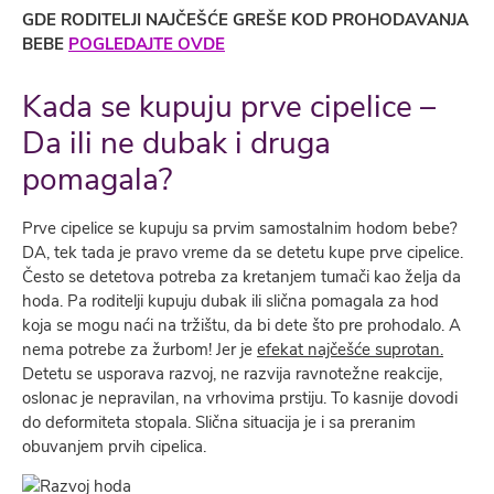
GDE RODITELJI NAJČEŠĆE GREŠE KOD PROHODAVANJA
BEBE
POGLEDAJTE OVDE
Kada se kupuju prve cipelice –
Da ili ne dubak i druga
pomagala?
Prve cipelice se kupuju sa prvim samostalnim hodom bebe?
DA, tek tada je pravo vreme da se detetu kupe prve cipelice.
Često se detetova potreba za kretanjem tumači kao želja da
hoda. Pa roditelji kupuju dubak ili slična pomagala za hod
koja se mogu naći na tržištu, da bi dete što pre prohodalo. A
nema potrebe za žurbom! Jer je
efekat najčešće suprotan.
Detetu se usporava razvoj, ne razvija ravnotežne reakcije,
oslonac je nepravilan, na vrhovima prstiju. To kasnije dovodi
do deformiteta stopala. Slična situacija je i sa preranim
obuvanjem prvih cipelica.