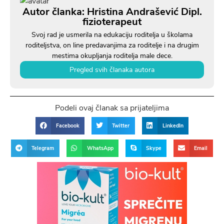
Autor članka: Hristina Andrašević Dipl.
fizioterapeut
Svoj rad je usmerila na edukaciju roditelja u školama
roditeljstva, on line predavanjima za roditelje i na drugim
mestima okupljanja roditelja male dece.
Pregled svih članaka autora
Podeli ovaj članak sa prijateljima
Facebook
Twitter
LinkedIn
Telegram
WhatsApp
Skype
Email