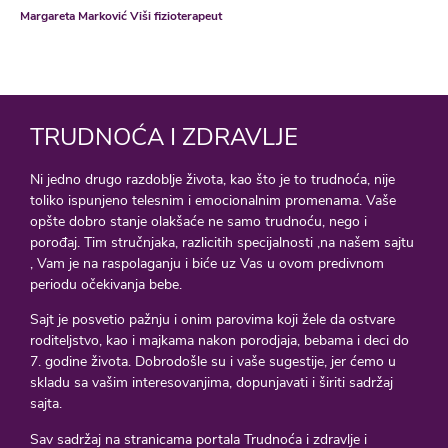
Margareta Marković Viši fizioterapeut
TRUDNOĆA I ZDRAVLJE
Ni jedno drugo razdoblje života, kao što je to trudnoća, nije
toliko ispunjeno telesnim i emocionalnim promenama. Vaše
opšte dobro stanje olakšaće ne samo trudnoću, nego i
porođaj. Tim stručnjaka, razlicitih specijalnosti ,na našem sajtu
, Vam je na raspolaganju i biće uz Vas u ovom predivnom
periodu očekivanja bebe.
Sajt je posvetio pažnju i onim parovima koji žele da ostvare
roditeljstvo, kao i majkama nakon porodjaja, bebama i deci do
7. godine života. Dobrodošle su i vaše sugestije, jer ćemo u
skladu sa vašim interesovanjima, dopunjavati i širiti sadržaj
sajta.
Sav sadržaj na stranicama portala Trudnoća i zdravlje i