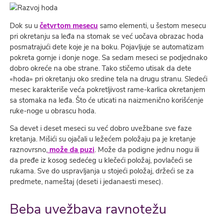
Dok su u
četvrtom mesecu
samo elementi, u šestom mesecu
pri okretanju sa leđa na stomak se već uočava obrazac hoda
posmatrajući dete koje je na boku. Pojavljuje se automatizam
pokreta gornje i donje noge. Sa sedam meseci se podjednako
dobro okreće na obe strane. Tako stičemo utisak da dete
«hoda» pri okretanju oko sredine tela na drugu stranu. Sledeći
mesec karakteriše veća pokretljivost rame-karlica okretanjem
sa stomaka na leđa. Što će uticati na naizmenično korišćenje
ruke-noge u obrascu hoda.
Sa devet i deset meseci su već dobro uvežbane sve faze
kretanja. Mišići su ojačali u ležećem položaju pa je kretanje
raznovrsno,
može da puzi
. Može da podigne jednu nogu ili
da pređe iz kosog sedećeg u klečeći položaj, povlačeći se
rukama. Sve do uspravljanja u stojeći položaj, držeći se za
predmete, nameštaj (deseti i jedanaesti mesec).
Beba uvežbava ravnotežu