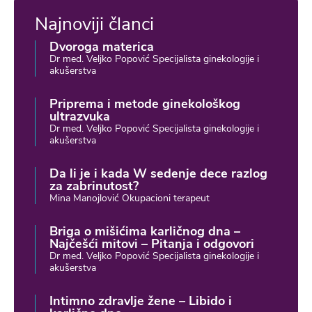
Najnoviji članci
Dvoroga materica
Dr med. Veljko Popović Specijalista ginekologije i
akušerstva
Priprema i metode ginekološkog
ultrazvuka
Dr med. Veljko Popović Specijalista ginekologije i
akušerstva
Da li je i kada W sedenje dece razlog
za zabrinutost?
Mina Manojlović Okupacioni terapeut
Briga o mišićima karličnog dna –
Najčešći mitovi – Pitanja i odgovori
Dr med. Veljko Popović Specijalista ginekologije i
akušerstva
Intimno zdravlje žene – Libido i