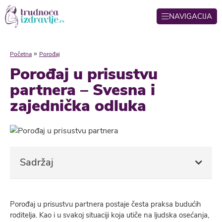
NAVIGACIJA
»
Početna
Porođaj
Porođaj u prisustvu
partnera – Svesna i
zajednička odluka
Sadržaj
Porođaj u prisustvu partnera postaje česta praksa budućih
roditelja. Kao i u svakoj situaciji koja utiče na ljudska osećanja,