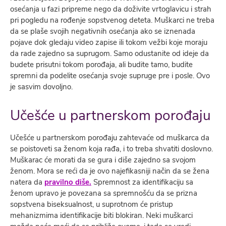
osećanja u fazi pripreme nego da doživite vrtoglavicu i strah
pri pogledu na rođenje sopstvenog deteta. Muškarci ne treba
da se plaše svojih negativnih osećanja ako se iznenada
pojave dok gledaju video zapise ili tokom vežbi koje moraju
da rade zajedno sa suprugom. Samo odustanite od ideje da
budete prisutni tokom porođaja, ali budite tamo, budite
spremni da podelite osećanja svoje supruge pre i posle. Ovo
je sasvim dovoljno.
Učešće u partnerskom porođaju
Učešće u partnerskom porođaju zahtevaće od muškarca da
se poistoveti sa ženom koja rađa, i to treba shvatiti doslovno.
Muškarac će morati da se gura i diše zajedno sa svojom
ženom. Mora se reći da je ovo najefikasniji način da se žena
natera da
pravilno diše.
Spremnost za identifikaciju sa
ženom upravo je povezana sa spremnošću da se prizna
sopstvena biseksualnost, u suprotnom će pristup
mehanizmima identifikacije biti blokiran. Neki muškarci