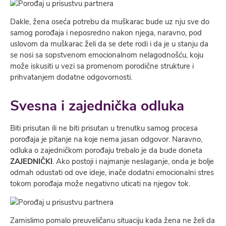
Dakle, žena oseća potrebu da muškarac bude uz nju sve do
samog porođaja i neposredno nakon njega, naravno, pod
uslovom da muškarac želi da se dete rodi i da je u stanju da
se nosi sa sopstvenom emocionalnom nelagodnošću, koju
može iskusiti u vezi sa promenom porodične strukture i
prihvatanjem dodatne odgovornosti.
Svesna i zajednička odluka
Biti prisutan ili ne biti prisutan u trenutku samog procesa
porođaja je pitanje na koje nema jasan odgovor. Naravno,
odluka o zajedničkom porođaju trebalo je da bude doneta
ZAJEDNIČKI
. Ako postoji i najmanje neslaganje, onda je bolje
odmah odustati od ove ideje, inače dodatni emocionalni stres
tokom porođaja može negativno uticati na njegov tok.
Zamislimo pomalo preuveličanu situaciju kada žena ne želi da