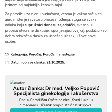
jednom od najdubljih ženskih tajni.
Za porodicu, za njenu budućnost, veoma je važno sačuvati
auru misterije i svetosti procesa rođenja, stoga će svaka
odluka koju
supružnici donesu zajednički,
svesno i u
procesu otvorene diskusije, ispunjavajući ovaj cilj, poslužiti kao
dobra odskočna daska za uspešan ulazak u život nove
osobe.
Kategorija:
Porođaj
,
Porođaj i anestezije
Datum objave članka:
21.10.2025.
Autor članka: Dr med. Veljko Popović
Specijalista ginekologije i akušerstva
Radi u Porodilištu Opšte bolnice „Sveti Luka“ u
Smederevu. Učesnik brojnih stručnih skupova.