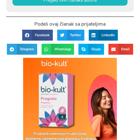
Pregled svih članaka autora
Podeli ovaj članak sa prijateljima
Facebook
Twitter
LinkedIn
Telegram
WhatsApp
Skype
Email