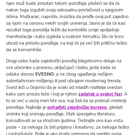
njen muž bude prisutan tokom porođaja, plašeći se da će
nakon toga izgubiti svoju seksualnu privlačnost u njegovim
očima. Muškarac, naprotiv, insistira da prođe ovaj put zajedno
sa njom na osnovu nekih svojih uverenja. Jasno je da će kao
rezultat toga porodilja težiti da kontroliše svoje spoljašnje
manifestacije i kako izgleda u svakom trenutku, što će brzo
uticati na prirodu porođaja, na koji će joj već biti prilično teško
da se koncentriše.
Drugi uslov kada zajednički porođaj blagotvorno deluje na
sve učesnike u procesu, uključujući i bebu, jeste kada se
odluka donosi
SVESNO
, a ne zbog ugađanja nečijem
autoritativnom mišljenju ili pod uticajem modernog trenda.
Svest leži u činjenici da je svaki od mladih roditelja svestan
kako sam proces teče i koji je njihov
zadatak u svakoj fazi
. A
to se već u većoj meri tiče oca, koji želi da se pridruži misteriji
porođaja. Najbolje je
pohađati zajedničke kurseve,
gledati
snimke koji snimaju porođaje, čitati specijalnu literaturu,
konsultovati se sa stručnim ljudima. Tretirajte ovo kao vrstu
posla – za nekoga će biti prijatno i kreativno, za nekoga teško
i zastrašujuće. Bolje je ako imate vremena da sredite svoja