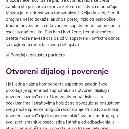
možda neće moći da se približe ovome, i tada se vredi
zapitati šta je osnova njihove želje da učestvuju u porođaju.
Možda je to jednostavna radoznalost ili želja da sebi, ženi ili
drugima nešto dokaže, ali onda postoji rizik od psihološke
traume povezane sa otkrivanjem sopstvene bespomoćnosti,
osećaja gađenja itd. Baš kao i kod žene, trenutak rođenja
deteta može navesti oca da oživi sopstveni konfliktni odnos
sa majkom u ranoj fazi svog detinjstva.
Otvoreni dijalog i poverenje
I još jedna važna komponenta uspešnog zajedničkog
porođaja je spremnost supružnika na otvoreni dijalog i
poverenje između njih. Upravo otvorena diskusija o
očekivanjima i strahovima koje žena povezuje sa prisustvom
svog muža sprečiće moguće razočaranje. Prisustvo odnosa
poverenja između ljudi u principu olakšava prijem drugog u
svoj svet, smanjuje osećaj stida i straha od odbacivanja, a
uključivanje muškarca u porođaj je podizanje vela pred