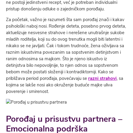
ne postoji jedinstveni recept, već je potreban individualni
pristup donošenju odluke o zajedničkom porođaju.
Za početak, važno je razumeti šta sam porođaj znači i kakav
psihološki naboj nosi. Rođenje deteta, posebno prvog deteta,
aktuelizuje nesvesne strahove i nerešene unutrašnje sukobe
mladih roditelja, koji su do ovog trenutka mogli biti latentni i
nikako se ne javljati. Čak i tokom trudnoće, žena oživljava sa
raznim iskustvima povezanim sa sopstvenim detinjstvom i
ranim odnosima sa majkom. Što je njeno iskustvo iz
detinjstva bilo nepovoljnije, to njen odnos sa sopstvenom
bebom može postati složeniji i kontradiktorniji. Kako se
približava period porođaja, povećavaju se
razni strahovi
, sa
kojima se lakše nosi ako okruženje buduće majke uliva
poverenje i smirenost.
Porođaj u prisustvu partnera –
Emocionalna podrška