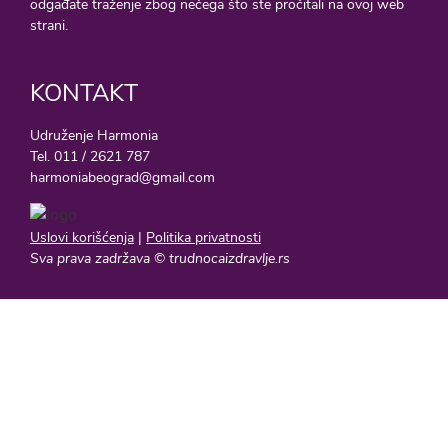
odgađate traženje zbog nečega što ste pročitali na ovoj web
strani.
KONTAKT
Udruženje Harmonia
Tel. 011 / 2621 787
harmoniabeograd@gmail.com
Uslovi korišćenja
|
Politika privatnosti
Sva prava zadržava © trudnocaizdravlje.rs