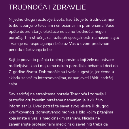
TRUDNOĆA I ZDRAVLJE
Ni jedno drugo razdoblje života, kao što je to trudnoća, nije
toliko ispunjeno telesnim i emocionalnim promenama. Vaše
opšte dobro stanje olakšaće ne samo trudnoću, nego i
porođaj. Tim stručnjaka, razlicitih specijalnosti ,na našem sajtu
, Vam je na raspolaganju i biće uz Vas u ovom predivnom
periodu očekivanja bebe.
Sajt je posvetio pažnju i onim parovima koji žele da ostvare
roditeljstvo, kao i majkama nakon porodjaja, bebama i deci do
7. godine života. Dobrodošle su i vaše sugestije, jer ćemo u
skladu sa vašim interesovanjima, dopunjavati i širiti sadržaj
sajta.
Sav sadržaj na stranicama portala Trudnoća i zdravlje i
pratećim društvenim mrežama namenjen je isključivo
informisanju. Uvek potražite savet svog lekara ili drugog
kvalifikovanog zdravstvenog radnika s bilo kojim pitanjima
koja imate u vezi s medicinskim stanjem. Nikada ne
zanemarujte profesionalni medicinski savet niti treba da