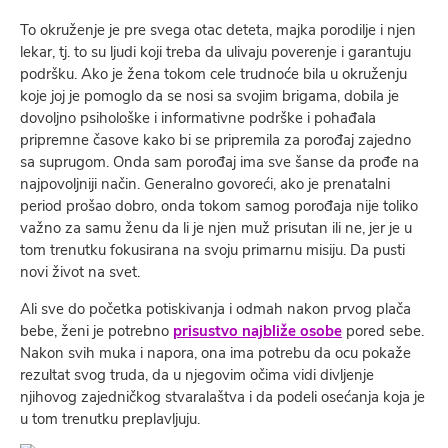
To okruženje je pre svega otac deteta, majka porodilje i njen
lekar, tj. to su ljudi koji treba da ulivaju poverenje i garantuju
podršku. Ako je žena tokom cele trudnoće bila u okruženju
koje joj je pomoglo da se nosi sa svojim brigama, dobila je
dovoljno psihološke i informativne podrške i pohađala
pripremne časove kako bi se pripremila za porođaj zajedno
sa suprugom. Onda sam porođaj ima sve šanse da prođe na
najpovoljniji način. Generalno govoreći, ako je prenatalni
period prošao dobro, onda tokom samog porođaja nije toliko
važno za samu ženu da li je njen muž prisutan ili ne, jer je u
tom trenutku fokusirana na svoju primarnu misiju. Da pusti
novi život na svet.
Ali sve do početka potiskivanja i odmah nakon prvog plača
bebe, ženi je potrebno
prisustvo najbliže osobe
pored sebe.
Nakon svih muka i napora, ona ima potrebu da ocu pokaže
rezultat svog truda, da u njegovim očima vidi divljenje
njihovog zajedničkog stvaralaštva i da podeli osećanja koja je
u tom trenutku preplavljuju.