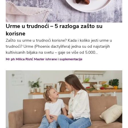
Urme u trudnoći – 5 razloga zašto su
korisne
Zašto su urme u trudnoći korisne? Kada i koliko jesti urme u
trudnoći? Urme (Phoenix dactylifera) jedna su od najstarijih
kultivisanih biljaka na svetu – gaje se više od 5.000...
Mr ph Milica Ristć Master ishrane i suplementacije