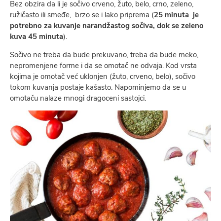
Bez obzira da li je sočivo crveno, žuto, belo, crno, zeleno,
ružičasto ili smeđe, brzo se i lako priprema (
25 minuta je
potrebno za kuvanje narandžastog sočiva, dok se zeleno
kuva 45 minuta
).
Sočivo ne treba da bude prekuvano, treba da bude meko,
nepromenjene forme i da se omotač ne odvaja. Kod vrsta
kojima je omotač već uklonjen (žuto, crveno, belo), sočivo
tokom kuvanja postaje kašasto. Napominjemo da se u
omotaču nalaze mnogi dragoceni sastojci.