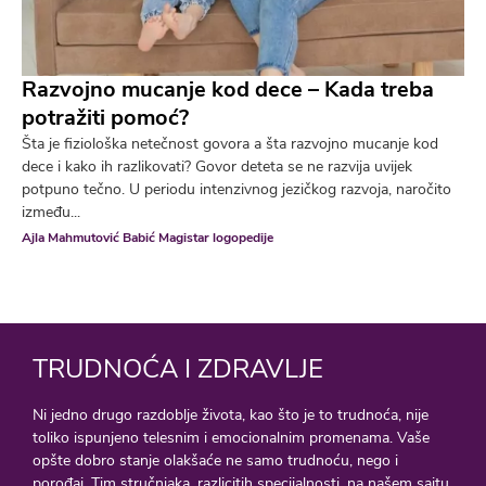
Razvojno mucanje kod dece – Kada treba
potražiti pomoć?
Šta je fiziološka netečnost govora a šta razvojno mucanje kod
dece i kako ih razlikovati? Govor deteta se ne razvija uvijek
potpuno tečno. U periodu intenzivnog jezičkog razvoja, naročito
između...
Ajla Mahmutović Babić Magistar logopedije
TRUDNOĆA I ZDRAVLJE
Ni jedno drugo razdoblje života, kao što je to trudnoća, nije
toliko ispunjeno telesnim i emocionalnim promenama. Vaše
opšte dobro stanje olakšaće ne samo trudnoću, nego i
porođaj. Tim stručnjaka, razlicitih specijalnosti ,na našem sajtu