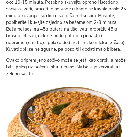
oko 10-15 minuta. Posebno skuvajte oprano i isceđeno
sočivo u vodi, procedite od vode u kome se kuvalo posle 25
minuta kuvanja i sjedinite sa bešamel sosom. Posolite,
pobiberite i kuvajte zajedno sa bešamelom 2-3 minuta.
Bešamel sos: na 45g putera na tišoj vatri propržiti 45 g
brašna. Mešati, dok ne bude potpuno penasto i
nepromenjene boje, polako dodavati mlako mleko (3 čaše).
Kuvati dok se ne zgusne, pa posoliti i dodati malo bibera.
Ovako pripremljeno sočivo može se jesti kao obrok, a može
biti i prilog uz pečenu ribu ili meso. Najbolje je servirati uz
zelenu salatu.