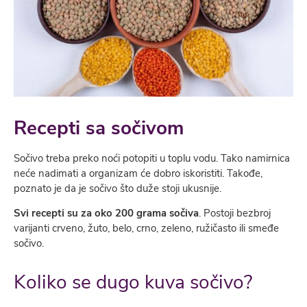
Recepti sa sočivom
Sočivo treba preko noći potopiti u toplu vodu. Tako namirnica
neće nadimati a organizam će dobro iskoristiti. Takođe,
poznato je da je sočivo što duže stoji ukusnije.
Svi recepti su za oko 200 grama sočiva
. Postoji bezbroj
varijanti crveno, žuto, belo, crno, zeleno, ružičasto ili smeđe
sočivo.
Koliko se dugo kuva sočivo?