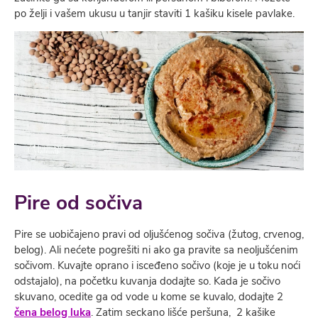
po želji i vašem ukusu u tanjir staviti 1 kašiku kisele pavlake.
Pire od sočiva
Pire se uobičajeno pravi od oljušćenog sočiva (žutog, crvenog,
belog). Ali nećete pogrešiti ni ako ga pravite sa neoljušćenim
sočivom. Kuvajte oprano i isceđeno sočivo (koje je u toku noći
odstajalo), na početku kuvanja dodajte so. Kada je sočivo
skuvano, ocedite ga od vode u kome se kuvalo, dodajte 2
čena belog luka
. Zatim seckano lišće peršuna, 2 kašike