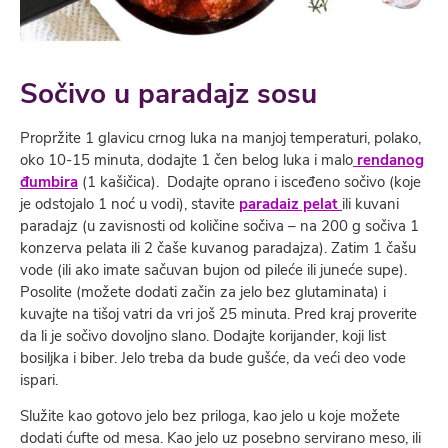
Sočivo u paradajz sosu
Propržite 1 glavicu crnog luka na manjoj temperaturi, polako,
oko 10-15 minuta, dodajte 1 čen belog luka i malo
rendanog
đumbira
(1 kašičica). Dodajte oprano i isceđeno sočivo (koje
je odstojalo 1 noć u vodi), stavite
paradaiz pelat
ili kuvani
paradajz (u zavisnosti od količine sočiva – na 200 g sočiva 1
konzerva pelata ili 2 čaše kuvanog paradajza). Zatim 1 čašu
vode (ili ako imate sačuvan bujon od pileće ili juneće supe).
Posolite (možete dodati začin za jelo bez glutaminata) i
kuvajte na tišoj vatri da vri još 25 minuta. Pred kraj proverite
da li je sočivo dovoljno slano. Dodajte korijander, koji list
bosiljka i biber. Jelo treba da bude gušće, da veći deo vode
ispari.
Služite kao gotovo jelo bez priloga, kao jelo u koje možete
dodati ćufte od mesa. Kao jelo uz posebno servirano meso, ili