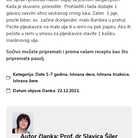
Kada je skuvano, procedite. Prohladiti i tada dodajte 1
glavicu sasvim sitno seckanog crnog luka. Zatim 1 jaje,
prezle biber, so, začine (korijander, malo đumbira u prahu).
Pecite pljeskavice na malo ulja ili u rerni na pek papiru. Ako ih
pečete u rerni u smesu za pljeskavice stavite 1 kašiku
maslinovog ulja.
Sočivo možete pripremati i prema vašem receptu kao što
pripremate pasulj.
Kategorija:
Dete 1-7 godina
,
Ishrana dece
,
Ishrana trudnice
,
Ishrana žene
Datum objave članka:
22.12.2021.
Autor članka: Prof. dr Slavica Šiler