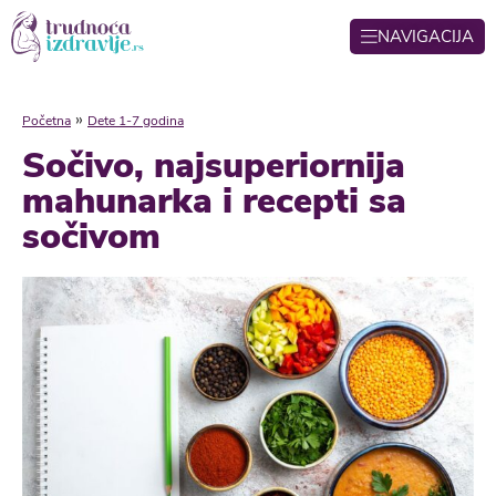
NAVIGACIJA
»
Početna
Dete 1-7 godina
Sočivo, najsuperiornija
mahunarka i recepti sa
sočivom