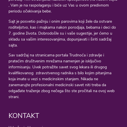
, Vam je na raspolaganju i biće uz Vas u ovom predivnom
periodu očekivanja bebe.
Sajt je posvetio pažnju i onim parovima koji žele da ostvare
roditeljstvo, kao i majkama nakon porodjaja, bebama i deci do
7. godine života. Dobrodošle su i vaše sugestije, jer ćemo u
skladu sa vašim interesovanjima, dopunjavati i širiti sadržaj
sajta.
Sav sadržaj na stranicama portala Trudnoća i zdravlje i
pratećim društvenim mrežama namenjen je isključivo
informisanju. Uvek potražite savet svog lekara ili drugog
kvalifikovanog zdravstvenog radnika s bilo kojim pitanjima
koja imate u vezi s medicinskim stanjem. Nikada ne
zanemarujte profesionalni medicinski savet niti treba da
odgađate traženje zbog nečega što ste pročitali na ovoj web
strani.
KONTAKT