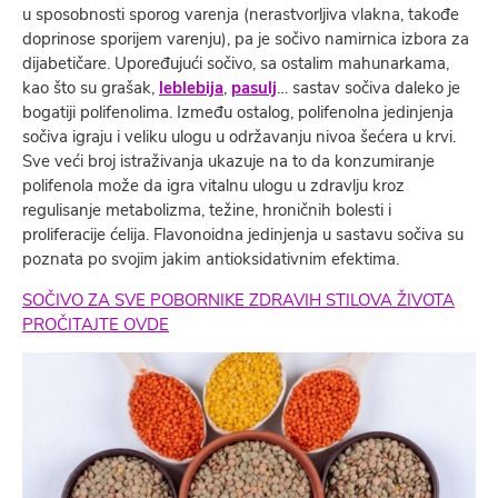
u sposobnosti sporog varenja (nerastvorljiva vlakna, takođe
doprinose sporijem varenju), pa je sočivo namirnica izbora za
dijabetičare. Upoređujući sočivo, sa ostalim mahunarkama,
kao što su grašak,
leblebija
,
pasulj
… sastav sočiva daleko je
bogatiji polifenolima. Između ostalog, polifenolna jedinjenja
sočiva igraju i veliku ulogu u održavanju nivoa šećera u krvi.
Sve veći broj istraživanja ukazuje na to da konzumiranje
polifenola može da igra vitalnu ulogu u zdravlju kroz
regulisanje metabolizma, težine, hroničnih bolesti i
proliferacije ćelija. Flavonoidna jedinjenja u sastavu sočiva su
poznata po svojim jakim antioksidativnim efektima.
SOČIVO ZA SVE POBORNIKE ZDRAVIH STILOVA ŽIVOTA
PROČITAJTE OVDE