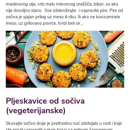
maslinovog ulja, vrlo malo mlevenog oraščića, biber, so ako
nije dovoljno slano. Sve izblendirajte i napravite pire. Pire od
sočiva je sjajan prilog uz meso ili ribu. Ili ako ne konzumirate
meso, uz grilovano povrće, tvrdi beli sir…
Pljeskavice od sočiva
(vegeterijanske)
Skuvajte sočivo (koje je prethodnu noć odstojalo u vodi i koje
ste oprali i procedili nakon toga) sa jednom šargarepom.