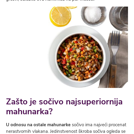
Zašto je sočivo najsuperiornija
mahunarka?
U odnosu na ostale mahunarke
sočivo ima najveći procenat
nerastvornih vlakana. Jedinstvenost škroba sočiva ogleda se