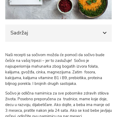
Sadržaj
Naši recepti sa sočivom možda će pomoći da sočivo bude
češće na vašoj trpezi – jer to zaslužuje! Sočivo je
najsuperiornija mahunarka zbog bogatih izvora folata,
kalijuma, gvožđa, cinka, magnezijuma. Zatim fosora,
kalcijuma, kalijuma vitamine B1 i B9, prebiotika, proteina
biljnog porekla. I brojnih drugih sastojaka.
Sočivo je odlična namirnica za sve pobornike zdravih stilova
života. Posebno preporučena za trudnice, mame koje doje,
decu u razvoju, dijabetičare. Ako dojite, a beba ima manje od
3 meseca, pratite nakon jela 24 sata. Ako se kod bebe javljaju
grčevi, odložite ovu namirnicu na par meseci.