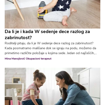
Da li je i kada W sedenje dece razlog za
zabrinutost?
Roditelji pitaju, da li je W sedenje dece razlog za zabrinutost?
Kada posmatramo mališane dok se igraju na podu, možemo da
primetimo različite položaje u kojima sede. Jedan od najčešćih,...
Mina Manojlović Okupacioni terapeut