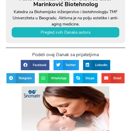
Marinković Biotehnolog
Katedra za Biohemijsko inženjerstvo i biotehnologiju TMF
Univerziteta u Beogradu. Aktivna je na polju estetike i anti-
aging medicine.
Pregled svih članaka autora
Podeli ovaj članak sa prijateljima
Facebook
Twitter
LinkedIn
Telegram
WhatsApp
Skype
Email