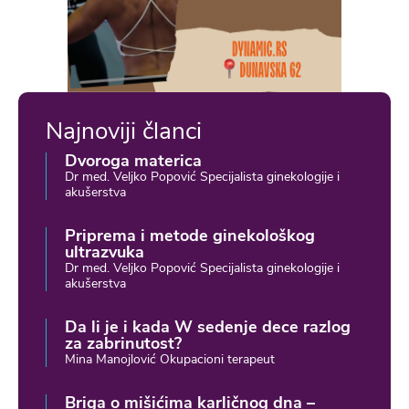
Najnoviji članci
Dvoroga materica
Dr med. Veljko Popović Specijalista ginekologije i
akušerstva
Priprema i metode ginekološkog
ultrazvuka
Dr med. Veljko Popović Specijalista ginekologije i
akušerstva
Da li je i kada W sedenje dece razlog
za zabrinutost?
Mina Manojlović Okupacioni terapeut
Briga o mišićima karličnog dna –