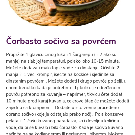
Čorbasto sočivo sa povrćem
Propržite 1 glavicu crnog luka i 1 šargarepu (ili 2 ako su
manje) na slabijoj temperaturi, polako, oko 10-15 minuta.
Možete dodavati malo tople vode za dinstanje. Očistite 2
manja ili 1 veći krompir, isecite na kockice i sjedinite sa
dinstanim povrćem . Možete dodati i drugo povrće po želji, u
onom trenutku kada je potrebno. Tj. koliko je određenom
povrću potrebno za kuvanje – naprimer, tikvicu ćete dodati
10 minuta pred karaj kuvanja, celerove štapiće možete dodati
zajedno sa krompirom… Dodajte u isto vreme proceđeno
oprano sočivo (koje je odstajalo preko noći). Pola konzerve
pelata ili 1 čašu kuvanog paradaiza, so i dovoljnu količinu
vode, da bi se kuvalo i bilo čorbasto. Kada je sočivo kuvano
začinite ga sa korijanderom ili peršunom i biberom. Možete