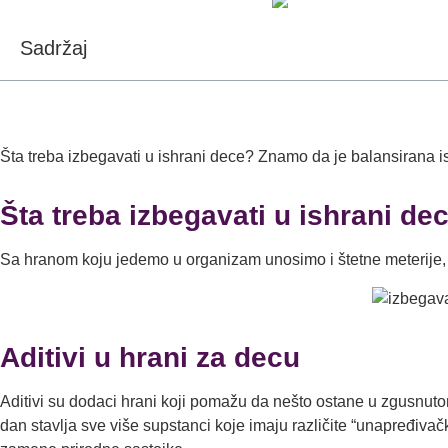
Sadržaj
Šta treba izbegavati u ishrani dece? Znamo da je balansirana is
Šta treba izbegavati u ishrani de
Sa hranom koju jedemo u organizam unosimo i štetne meterije, b
Aditivi u hrani za decu
Aditivi su dodaci hrani koji pomažu da nešto ostane u zgusnutom
dan stavlja sve više supstanci koje imaju različite “unapređivač