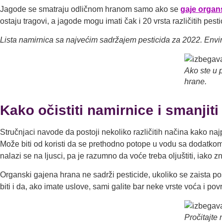
Jagode se smatraju odličnom hranom samo ako se
gaje organ
ostaju tragovi, a jagode mogu imati čak i 20 vrsta različitih pe
Lista namirnica sa najvećim sadržajem pesticida za 2022. Env
Ako ste u 
hrane.
Kako očistiti namirnice
i smanjiti
Stručnjaci navode da postoji nekoliko različitih načina kako naj
Može biti od koristi da se prethodno potope u vodu sa dodatkom s
nalazi se na ljusci, pa je razumno da voće treba oljuštiti, iako 
Organski gajena hrana ne sadrži pesticide, ukoliko se zaista p
biti i da, ako imate uslove, sami galite bar neke vrste voća i povr
Pročitajte 