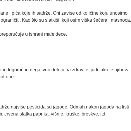
ne i pića koje ih sadrže. Oni zavise od količine koju unosimo.
graničiti. Kao što su slatkiši, koji osim viška šećera i masnoća,
 preporučuje u ishrani male dece.
ani dugoročno negativno deluju na zdravlje ljudi, ako je njihova
potrebe.
drže najviše pesticida su jagode. Odmah nakon jagoda na listi
 crvena slatka paprika, višnje, kruške, breskve, itd.