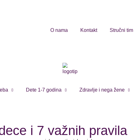
O nama
Kontakt
Stručni tim
eba
Dete 1-7 godina
Zdravlje i nega žene
dece i 7 važnih pravila