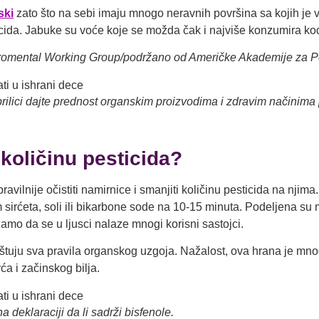
ski
zato što na sebi imaju mnogo neravnih površina sa kojih je v
sticida. Jabuke su voće koje se možda čak i najviše konzumira kod
iromental Working Group/podržano od Američke Akademije za Pe
prilici dajte prednost organskim proizvodima i zdravim načinima
 količinu pesticida?
pravilnije očistiti namirnice i smanjiti količinu pesticida na nj
irćeta, soli ili bikarbone sode na 10-15 minuta. Podeljena su mi
znamo da se u ljusci nalaze mnogi korisni sastojci.
oštuju sva pravila organskog uzgoja. Nažalost, ova hrana je mn
ća i začinskog bilja.
na deklaraciji da li sadrži bisfenole.