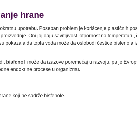
vanje hrane
nokratnu upotrebu. Poseban problem je korišćenje plastičnih p
 proizvodnje. Oni joj daju savitljivost, otpornost na temperaturu,
 su pokazala da topla voda može da oslobodi čestice bisfenola i
di,
bisfenol
može da izazove poremećaj u razvoju, pa je Evropsk
rirodne endokrine procese u organizmu.
 hrane koji ne sadrže bisfenole.