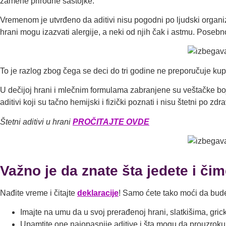
zamene prirodne sastojke.
Vremenom je utvrđeno da aditivi nisu pogodni po ljudski organ
hrani mogu izazvati alergije, a neki od njih čak i astmu. Posebn
To je razlog zbog čega se deci do tri godine ne preporučuje kupo
U dečijoj hrani i mlečnim formulama zabranjene su veštačke boje
aditivi koji su tačno hemijski i fizički poznati i nisu štetni po zdra
Štetni aditivi u hrani
PROČITAJTE OVDE
Važno je da znate šta jedete i či
Nađite vreme i čitajte
deklaracije
! Samo ćete tako moći da bude
Imajte na umu da u svoj prerađenoj hrani, slatkišima, gric
Upamtite one najopasnije aditive i šta mogu da prouzrokuju