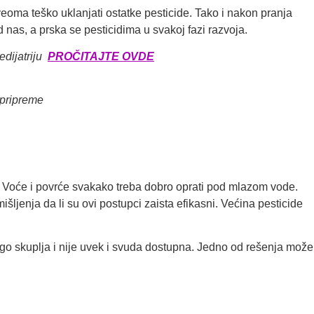
eoma teško uklanjati ostatke pesticide. Tako i nakon pranja
 nas, a prska se pesticidima u svakoj fazi razvoja.
dijatriju
PROČITAJTE OVDE
 pripreme
ima. Voće i povrće svakako treba dobro oprati pod mlazom vode.
šljenja da li su ovi postupci zaista efikasni. Većina pesticide
ogo skuplja i nije uvek i svuda dostupna. Jedno od rešenja može