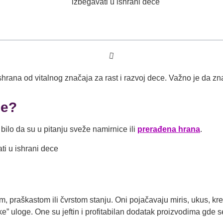
hrana od vitalnog značaja za rast i razvoj dece. Važno je da zn
ce?
ilo da su u pitanju sveže namirnice ili
prerađena hrana
.
, praškastom ili čvrstom stanju. Oni pojačavaju miris, ukus, kre
ke” uloge. One su jeftin i profitabilan dodatak proizvodima gde 