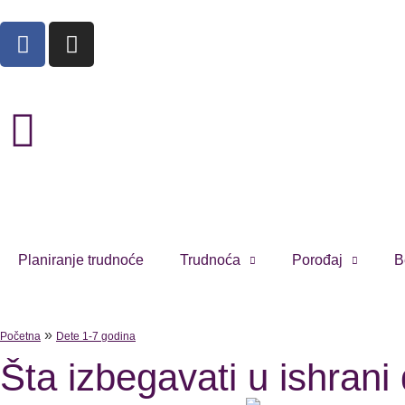
Planiranje trudnoće
Trudnoća
Porođaj
B
»
Početna
Dete 1-7 godina
Šta izbegavati u ishrani 