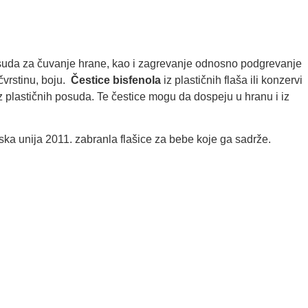
osuda za čuvanje hrane, kao i zagrevanje odnosno podgrevanje
 čvrstinu, boju.
Čestice bisfenola
iz plastičnih flaša ili konzervi
z plastičnih posuda. Te čestice mogu da dospeju u hranu i iz
a unija 2011. zabranla flašice za bebe koje ga sadrže.