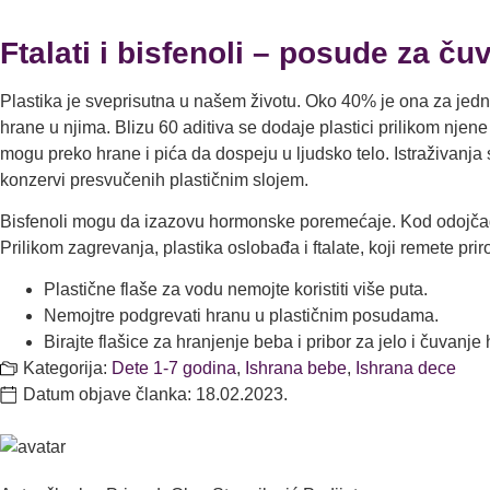
Ftalati i bisfenoli – posude za ču
Plastika je sveprisutna u našem životu. Oko 40% je ona za jed
hrane u njima. Blizu 60 aditiva se dodaje plastici prilikom njene
mogu preko hrane i pića da dospeju u ljudsko telo. Istraživanja
konzervi presvučenih plastičnim slojem.
Bisfenoli mogu da izazovu hormonske poremećaje. Kod odojča
Prilikom zagrevanja, plastika oslobađa i ftalate, koji remete p
Plastične flaše za vodu nemojte koristiti više puta.
Nemojtre podgrevati hranu u plastičnim posudama.
Birajte flašice za hranjenje beba i pribor za jelo i čuvanje
Kategorija:
Dete 1-7 godina
,
Ishrana bebe
,
Ishrana dece
Datum objave članka:
18.02.2023.