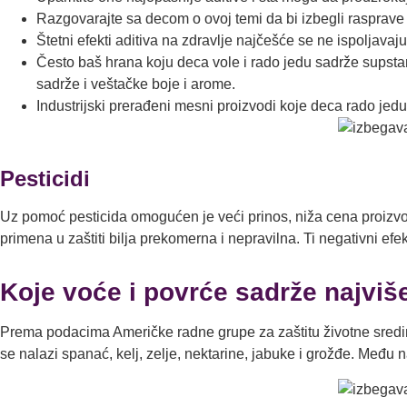
Razgovarajte sa decom o ovoj temi da bi izbegli rasprave u
Štetni efekti aditiva na zdravlje najčešće se ne ispolja
Često baš hrana koju deca vole i rado jedu sadrže supstanc
sadrže i veštačke boje i arome.
Industrijski prerađeni mesni proizvodi koje deca rado jed
Pesticidi
Uz pomoć pesticida omogućen je veći prinos, niža cena proizvoda,
primena u zaštiti bilja prekomerna i nepravilna. Ti negativni e
Koje voće i povrće sadrže najviš
Prema podacima Američke radne grupe za zaštitu životne sredin
se nalazi spanać, kelj, zelje, nektarine, jabuke i grožđe. Među 