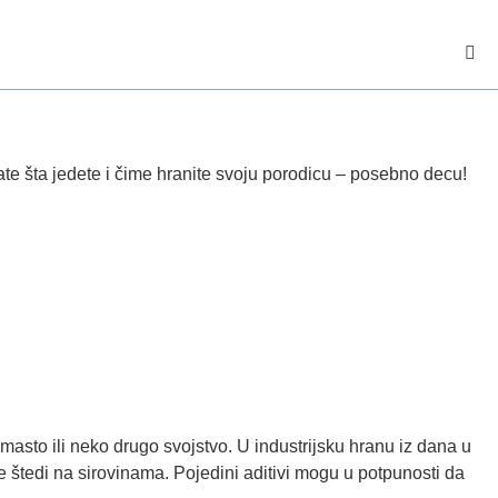
ate šta jedete i čime hranite svoju porodicu – posebno decu!
masto ili neko drugo svojstvo. U industrijsku hranu iz dana u
se štedi na sirovinama. Pojedini aditivi mogu u potpunosti da