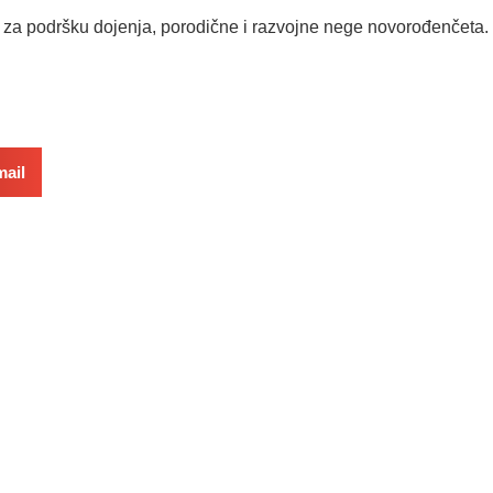
 za podršku dojenja, porodične i razvojne nege novorođenčeta.
ail