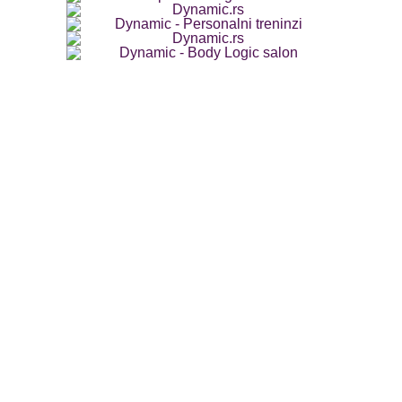
ost?
 – Pitanja i odgovori