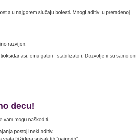
t a u najgorem slučaju bolesti. Mnogi aditivi u prerađenoj
jno razvijen.
ioksidanasi, emulgatori i stabilizatori. Dozvoljeni su samo oni
no decu!
je vam mogu naškoditi.
anja postoji neki aditiv.
rata frižidera spisak tih “najgorih”.