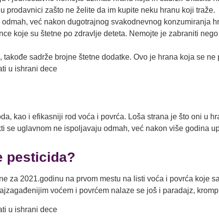
 prodavnici zašto ne želite da im kupite neku hranu koji traže.
vaju odmah, već nakon dugotrajnog svakodnevnog konzumiranja hra
e koje su štetne po zdravlje deteta. Nemojte je zabraniti nego o
u, takođe sadrže brojne štetne dodatke. Ovo je hrana koja se ne
 kao i efikasniji rod voća i povrća. Loša strana je što oni u hr
fekti se uglavnom ne ispoljavaju odmah, već nakon više godina u
e pesticida?
e za 2021.godinu na prvom mestu na listi voća i povrća koje sa
najzagađenijim voćem i povrćem nalaze se još i paradajz, krompir,