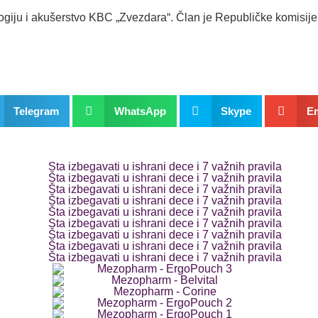
ogiju i akušerstvo KBC „Zvezdara“. Član je Republičke komisije
Telegram
WhatsApp
Skype
Em