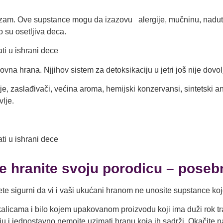
izam. Ove supstance mogu da izazovu alergije, mučninu, nadutos
o su osetljiva deca.
vna hrana. Njjihov sistem za detoksikaciju u jetri još nije dovol
, zaslađivači, većina aroma, hemijski konzervansi, sintetski ant
vlje.
me hranite svoju porodicu –
poseb
te sigurni da vi i vaši ukućani hranom ne unosite supstance ko
kalicama i bilo kojem upakovanom proizvodu koji ima duži rok traj
 i jednostavno nemojte uzimati hranu koja ih sadrži. Okačite na v