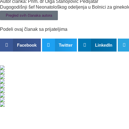
Autor članka: Prim. dr Olga Stanojlović Pedijatar
Dugogodišnji šef Neonatološkog odeljenja u Bolnici za ginekol
Pregled svih članaka autora
Podeli ovaj članak sa prijateljima
Facebook
Twitter
LinkedIn