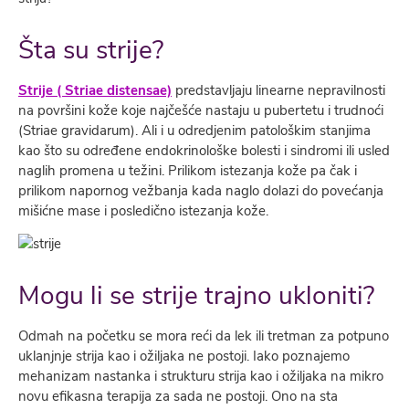
Šta su strije?
Strije ( Striae distensae)
predstavljaju linearne nepravilnosti
na površini kože koje najčešće nastaju u pubertetu i trudnoći
(Striae gravidarum). Ali i u odredjenim patološkim stanjima
kao što su određene endokrinološke bolesti i sindromi ili usled
naglih promena u težini. Prilikom istezanja kože pa čak i
prilikom napornog vežbanja kada naglo dolazi do povećanja
mišićne mase i posledično istezanja kože.
Mogu li se strije trajno ukloniti?
Odmah na početku se mora reći da lek ili tretman za potpuno
uklanjnje strija kao i ožiljaka ne postoji. Iako poznajemo
mehanizam nastanka i strukturu strija kao i ožiljaka na mikro
novu efikasna terapija za sada ne postoji. Ono na sta