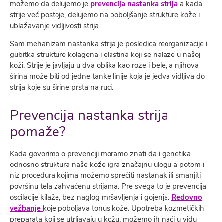
možemo da delujemo je
prevencija nastanka strija
a kada
strije već postoje, delujemo na poboljšanje strukture kože i
ublažavanje vidljivosti strija.
Sam mehanizam nastanka strija je posledica reorganizacije i
gubitka strukture kolagena i elastina koji se nalaze u našoj
koži. Strije je javljaju u dva oblika kao roze i bele, a njihova
širina može biti od jedne tanke linije koja je jedva vidljiva do
strija koje su širine prsta na ruci.
Prevencija nastanka strija
pomaže?
Kada govorimo o prevenciji moramo znati da i genetika
odnosno struktura naše kože igra značajnu ulogu a potom i
niz procedura kojima možemo sprečiti nastanak ili smanjiti
površinu tela zahvaćenu strijama. Pre svega to je prevencija
oscilacije kilaže, bez naglog mršavljenja i gojenja.
Redovno
vežbanje
koje poboljava tonus kože. Upotreba kozmetičkih
preparata koji se utrljavaju u kožu, možemo ih naći u vidu