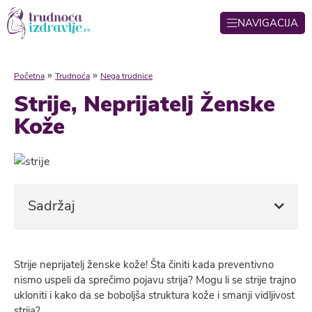
NAVIGACIJA
»
»
Početna
Trudnoća
Nega trudnice
Strije, Neprijatelj Ženske
Kože
Sadržaj
Strije neprijatelj ženske kože! Šta činiti kada preventivno
nismo uspeli da sprečimo pojavu strija? Mogu li se strije trajno
ukloniti i kako da se boboljša struktura kože i smanji vidljivost
strija?