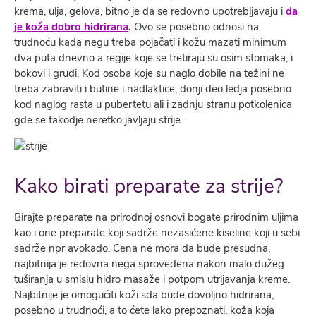
krema, ulja, gelova, bitno je da se redovno upotrebljavaju i
da
je koža dobro hidrirana
.
Ovo se posebno odnosi na
trudnoću kada negu treba pojačati i kožu mazati minimum
dva puta dnevno a regije koje se tretiraju su osim stomaka, i
bokovi i grudi. Kod osoba koje su naglo dobile na težini ne
treba zabraviti i butine i nadlaktice, donji deo ledja posebno
kod naglog rasta u pubertetu ali i zadnju stranu potkolenica
gde se takodje neretko javljaju strije.
Kako birati preparate za strije?
Birajte preparate na prirodnoj osnovi bogate prirodnim uljima
kao i one preparate koji sadrže nezasićene kiseline koji u sebi
sadrže npr avokado. Cena ne mora da bude presudna,
najbitnija je redovna nega sprovedena nakon malo dužeg
tuširanja u smislu hidro masaže i potpom utrljavanja kreme.
Najbitnije je omogućiti koži sda bude dovoljno hidrirana,
posebno u trudnoći, a to ćete lako prepoznati, koža koja