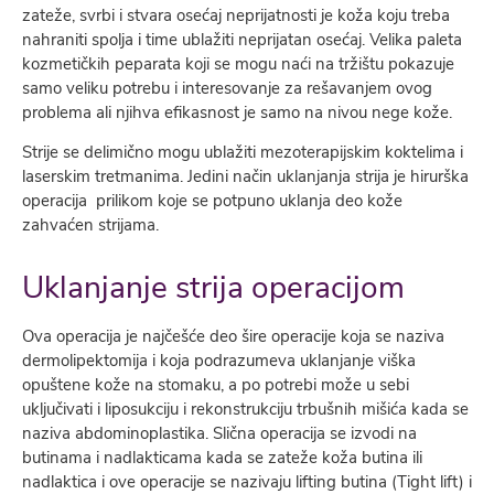
zateže, svrbi i stvara osećaj neprijatnosti je koža koju treba
nahraniti spolja i time ublažiti neprijatan osećaj. Velika paleta
kozmetičkih peparata koji se mogu naći na tržištu pokazuje
samo veliku potrebu i interesovanje za rešavanjem ovog
problema ali njihva efikasnost je samo na nivou nege kože.
Strije se delimično mogu ublažiti mezoterapijskim koktelima i
laserskim tretmanima. Jedini način uklanjanja strija je hirurška
operacija prilikom koje se potpuno uklanja deo kože
zahvaćen strijama.
Uklanjanje strija operacijom
Ova operacija je najčešće deo šire operacije koja se naziva
dermolipektomija i koja podrazumeva uklanjanje viška
opuštene kože na stomaku, a po potrebi može u sebi
uključivati i liposukciju i rekonstrukciju trbušnih mišića kada se
naziva abdominoplastika. Slična operacija se izvodi na
butinama i nadlakticama kada se zateže koža butina ili
nadlaktica i ove operacije se nazivaju lifting butina (Tight lift) i