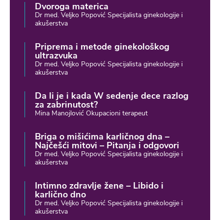
Dvoroga materica
Dr med. Veljko Popović Specijalista ginekologije i
akušerstva
Priprema i metode ginekološkog
ultrazvuka
Dr med. Veljko Popović Specijalista ginekologije i
akušerstva
Da li je i kada W sedenje dece razlog
za zabrinutost?
Mina Manojlović Okupacioni terapeut
Briga o mišićima karličnog dna –
Najčešći mitovi – Pitanja i odgovori
Dr med. Veljko Popović Specijalista ginekologije i
akušerstva
Intimno zdravlje žene – Libido i
karlično dno
Dr med. Veljko Popović Specijalista ginekologije i
akušerstva