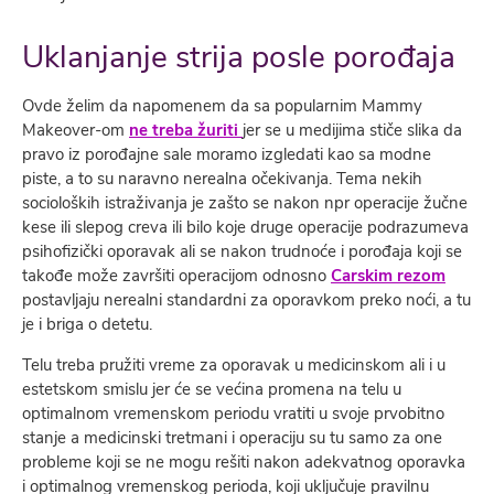
Uklanjanje strija posle porođaja
Ovde želim da napomenem da sa popularnim Mammy
Makeover-om
ne treba žuriti
jer se u medijima stiče slika da
pravo iz porođajne sale moramo izgledati kao sa modne
piste, a to su naravno nerealna očekivanja. Tema nekih
socioloških istraživanja je zašto se nakon npr operacije žučne
kese ili slepog creva ili bilo koje druge operacije podrazumeva
psihofizički oporavak ali se nakon trudnoće i porođaja koji se
takođe može završiti operacijom odnosno
Carskim rezom
postavljaju nerealni standardni za oporavkom preko noći, a tu
je i briga o detetu.
Telu treba pružiti vreme za oporavak u medicinskom ali i u
estetskom smislu jer će se većina promena na telu u
optimalnom vremenskom periodu vratiti u svoje prvobitno
stanje a medicinski tretmani i operaciju su tu samo za one
probleme koji se ne mogu rešiti nakon adekvatnog oporavka
i optimalnog vremenskog perioda, koji uključuje pravilnu