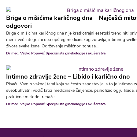
Briga o mišićima karličnog dna – Najčešći mitov
odgovori
Briga o mišićima karličnog dna nije kratkotrajni estetski trend niti p
mera, već integralni deo opšteg medicinskog zdravlja, intimnog wellne
života svake žene. Održavanje mišićnog tonusa...
Dr med. Veljko Popović Specijalista ginekologije i akušerstva
Intimno zdravlje žene – Libido i karlično dno
Pisaću Vam o važnoj temi koja se često zapostavlja, a to je intimno z
sveobuhvatni vodič kroz medicinske činjenice, psihofiziologiju libida,
praktične metode trenaže....
Dr med. Veljko Popović Specijalista ginekologije i akušerstva