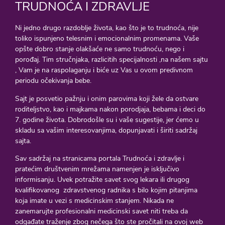
TRUDNOĆA I ZDRAVLJE
Ni jedno drugo razdoblje života, kao što je to trudnoća, nije
toliko ispunjeno telesnim i emocionalnim promenama. Vaše
opšte dobro stanje olakšaće ne samo trudnoću, nego i
porođaj. Tim stručnjaka, razlicitih specijalnosti ,na našem sajtu
, Vam je na raspolaganju i biće uz Vas u ovom predivnom
periodu očekivanja bebe.
Sajt je posvetio pažnju i onim parovima koji žele da ostvare
roditeljstvo, kao i majkama nakon porodjaja, bebama i deci do
7. godine života. Dobrodošle su i vaše sugestije, jer ćemo u
skladu sa vašim interesovanjima, dopunjavati i širiti sadržaj
sajta.
Sav sadržaj na stranicama portala Trudnoća i zdravlje i
pratećim društvenim mrežama namenjen je isključivo
informisanju. Uvek potražite savet svog lekara ili drugog
kvalifikovanog zdravstvenog radnika s bilo kojim pitanjima
koja imate u vezi s medicinskim stanjem. Nikada ne
zanemarujte profesionalni medicinski savet niti treba da
odgađate traženje zbog nečega što ste pročitali na ovoj web