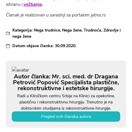
ishranu i
vežbanje
.
Članak je realizovan u saradnji sa portalom jatros.rs
Kategorija:
Nega trudnice
,
Nega žene
,
Trudnoća
,
Zdravlje i
nega žene
Datum objave članka:
30.09.2020.
Autor članka: Mr. sci. med. dr Dragana
Petrović Popović Specijalista plastične,
rekonstruktivne i estetske hirurgije.
Radi u Kliničkom centru Srbije na Klinici za opekotine,
plastičnu i rekonstruktivnu hirurgiju. Trenutno je na
doktorskim studijama iz rekonstruktivne hirurgije.
Pregled svih članaka autora