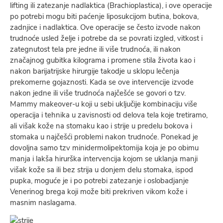
lifting ili zatezanje nadlaktica (Brachioplastica), i ove operacije
po potrebi mogu biti paćenje liposukcijom butina, bokova,
zadnjice i nadlaktica. Ove operacije se često izvode nakon
trudnoće usled želje i potrebe da se povrati izgled, vitkost i
zategnutost tela pre jedne ili više trudnoća, ili nakon
značajnog gubitka kilograma i promene stila života kao i
nakon barijatrijske hirurgije takodje u sklopu lečenja
prekomerne gojaznosti. Kada se ove intervencije izvode
nakon jedne ili više trudnoća najčešće se govori o tzv.
Mammy makeover-u koji u sebi uključije kombinaciju više
operacija i tehnika u zavisnosti od delova tela koje tretiramo,
ali višak kože na stomaku kao i strije u predelu bokova i
stomaka u najčešći problemi nakon trudnoće. Ponekad je
dovoljna samo tzv minidermolipektomija koja je po obimu
manja i lakša hirurška intervencija kojom se uklanja manji
višak kože sa ili bez strija u donjem delu stomaka, ispod
pupka, moguće je i po potrebi zatezanje i oslobadjanje
Venerinog brega koji može biti prekriven vikom kože i
masnim naslagama.