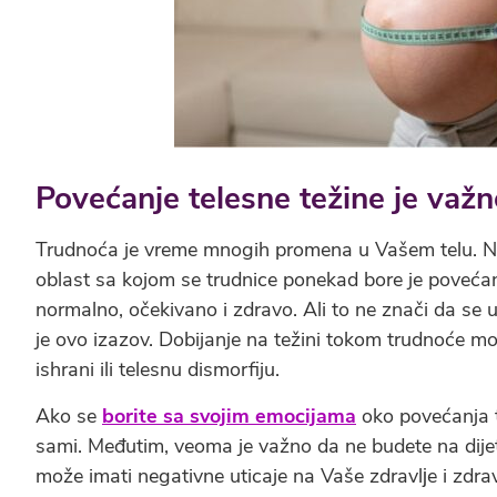
Povećanje telesne težine je važ
Trudnoća je vreme mnogih promena u Vašem telu. Neke
oblast sa kojom se trudnice ponekad bore je povećanj
normalno, očekivano i zdravo. Ali to ne znači da s
je ovo izazov. Dobijanje na težini tokom trudnoće mo
ishrani ili telesnu dismorfiju.
Ako se
borite sa svojim emocijama
oko povećanja t
sami. Međutim, veoma je važno da ne budete na dije
može imati negativne uticaje na Vaše zdravlјe i zdr