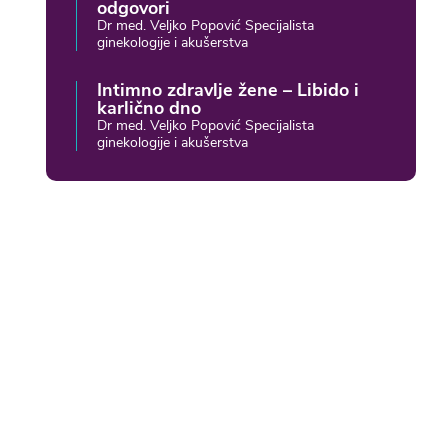
odgovori
Dr med. Veljko Popović Specijalista
ginekologije i akušerstva
Intimno zdravlje žene – Libido i
karlično dno
Dr med. Veljko Popović Specijalista
ginekologije i akušerstva