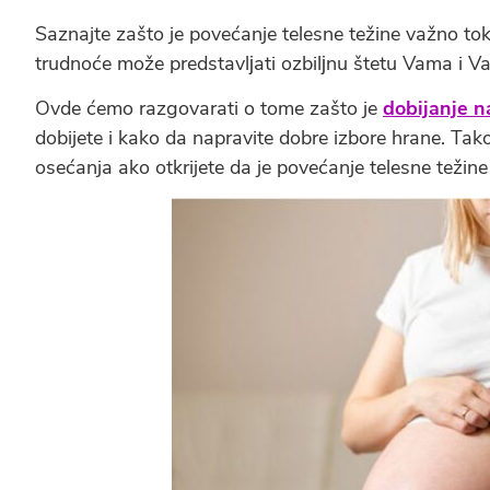
Saznajte zašto je povećanje telesne težine važno t
trudnoće može predstavlјati ozbilјnu štetu Vama i Va
Ovde ćemo razgovarati o tome zašto je
dobijanje n
dobijete i kako da napravite dobre izbore hrane. Tak
osećanja ako otkrijete da je povećanje telesne težin