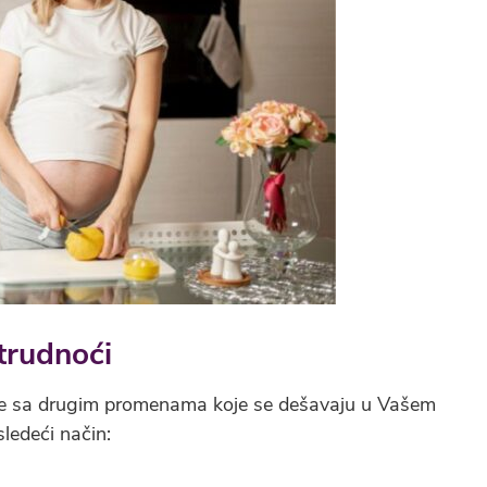
trudnoći
a je sa drugim promenama koje se dešavaju u Vašem
ledeći način: