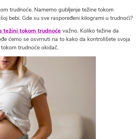
okom trudnoće. Namerno gublјenje težine tokom
šoj bebi. Gde su sve raspoređeni kilogrami u trudnoći?
a težini tokom trudnoće
važno. Koliko težine da
ođe ćemo se osvrnuti na to kako da kontrolišete svoja
e tokom trudnoće okidač.