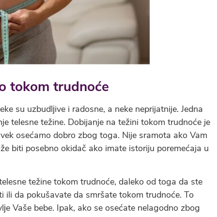
no tokom trudnoće
 su uzbudlјive i radosne, a neke neprijatnije. Jedna
e telesne težine. Dobijanje na težini tokom trudnoće je
e uvek osećamo dobro zbog toga. Nije sramota ako Vam
že biti posebno okidač ako imate istoriju poremećaja u
elesne težine tokom trudnoće, daleko od toga da ste
ti ili da pokušavate da smršate tokom trudnoće. To
avlјe Vaše bebe. Ipak, ako se osećate nelagodno zbog