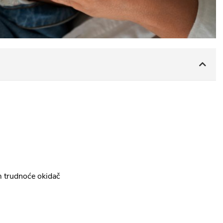
om trudnoće okidač