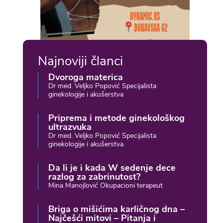
Najnoviji članci
Dvoroga materica
Dr med. Veljko Popović Specijalista
ginekologije i akušerstva
Priprema i metode ginekološkog
ultrazvuka
Dr med. Veljko Popović Specijalista
ginekologije i akušerstva
Da li je i kada W sedenje dece
razlog za zabrinutost?
Mina Manojlović Okupacioni terapeut
Briga o mišićima karličnog dna –
Najčešći mitovi – Pitanja i