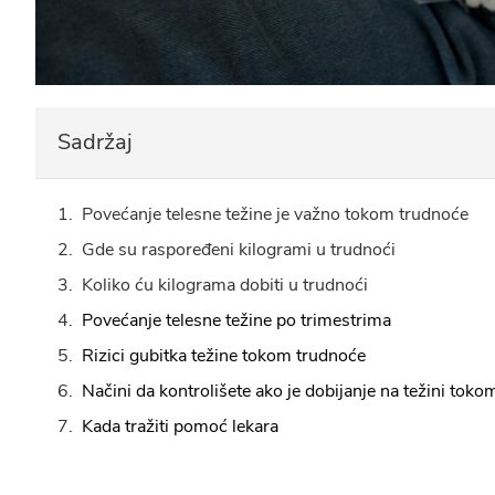
Sadržaj
Povećanje telesne težine je važno tokom trudnoće
Gde su raspoređeni kilogrami u trudnoći
Koliko ću kilograma dobiti u trudnoći
Povećanje telesne težine po trimestrima
Rizici gubitka težine tokom trudnoće
Načini da kontrolišete ako je dobijanje na težini tok
Kada tražiti pomoć lekara