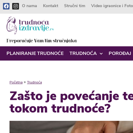
O nama
Kontakt
Stručni tim
Video igraonice i Fot
PLANIRANJE TRUDNOĆE
TRUDNOĆA
POROĐAJ
»
Početna
Trudnoća
Zašto je povećanje t
tokom trudnoće?