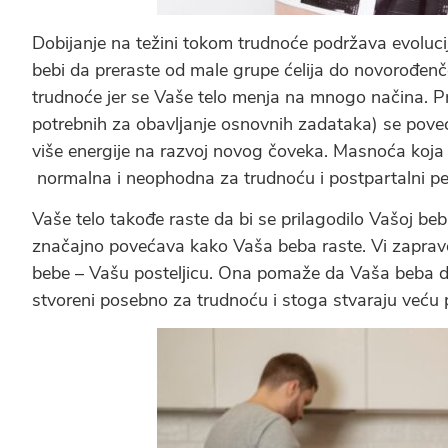
Dobijanje na težini tokom trudnoće podržava evoluci
bebi da preraste od male grupe ćelija do novorođenč
trudnoće jer se Vaše telo menja na mnogo načina. Prv
potrebnih za obavlјanje osnovnih zadataka) se pove
više energije na razvoj novog čoveka. Masnoća koj
normalna i neophodna za trudnoću i postpartalni pe
Vaše telo takođe raste da bi se prilagodilo Vašoj beb
značajno povećava kako Vaša beba raste. Vi zaprav
bebe – Vašu postelјicu. Ona pomaže da Vaša beba dob
stvoreni posebno za trudnoću i stoga stvaraju veću p