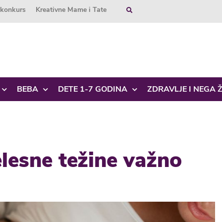
okonkurs
Kreativne Mame i Tate
BEBA
DETE 1-7 GODINA
ZDRAVLJE I NEGA 
elesne težine važno