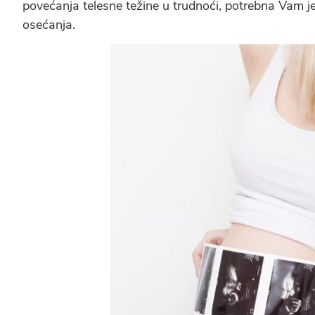
povećanja telesne težine u trudnoći, potrebna Vam je
osećanja.