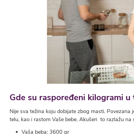
Gde su raspoređeni kilogrami u 
Nije sva težina koju dobijate zbog masti. Povezan
telu, kao i rastom Vaše bebe. Akušeri to razlažu na s
Vaša beba: 3600 gr