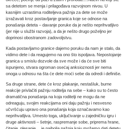
sa detetom se menja i prilagođava razvojnom nivou. U
kasnijim uzrastima roditeljeva pažnja za dete se može
izražavati kroz postavljanje granica koje se odnose na
ponašanja deteta – davanje poruke da je nešto neprihvatljivo
(jer nije u službi razvoja), a da je nešto drugo poželjno jer
doprinosi obostranom zadovoljstvu.
Kada postavljamo granice dajemo poruku da nam je stalo, da
vidimo dete i da reagujemo na ono što ispoljava. Nepostojanje
granica u smislu dozvole da sve može i da će sve biti
ispunjeno, stvara ogroman osećaj anksioznosti jer nema
onoga u odnosu na šta će dete moći sebe da odredi i definiše.
Sa druge strane, dete će kroz plakanje, nestašluk, burne
reakcije privlačiti pažnju roditelja na sebe – kako su to često
dramatična ponašanja na koja roditelji ne mogu da ne
odreaguju, svojim reakcijama oni daju pažnju i nesvesno
učvršćuju upravo ona ponašanja koja označavamo kao
neprihvatljiva. Umesto toga, uključivanje u zajedničku igru i
druge aktivnosti – šetnje, raspremanje sobe, priprema hrane,
čitanje, plesanje… je najbolja pažnja koju možemo dati detetu.