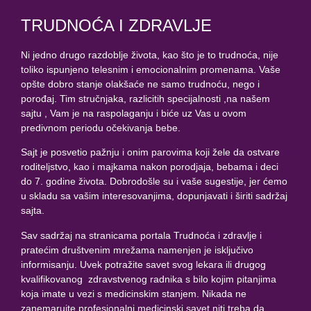
TRUDNOĆA I ZDRAVLJE
Ni jedno drugo razdoblje života, kao što je to trudnoća, nije
toliko ispunjeno telesnim i emocionalnim promenama. Vaše
opšte dobro stanje olakšaće ne samo trudnoću, nego i
porođaj. Tim stručnjaka, razlicitih specijalnosti ,na našem
sajtu , Vam je na raspolaganju i biće uz Vas u ovom
predivnom periodu očekivanja bebe.
Sajt je posvetio pažnju i onim parovima koji žele da ostvare
roditeljstvo, kao i majkama nakon porodjaja, bebama i deci
do 7. godine života. Dobrodošle su i vaše sugestije, jer ćemo
u skladu sa vašim interesovanjima, dopunjavati i širiti sadržaj
sajta.
Sav sadržaj na stranicama portala Trudnoća i zdravlje i
pratećim društvenim mrežama namenjen je isključivo
informisanju. Uvek potražite savet svog lekara ili drugog
kvalifikovanog zdravstvenog radnika s bilo kojim pitanjima
koja imate u vezi s medicinskim stanjem. Nikada ne
zanemarujte profesionalni medicinski savet niti treba da