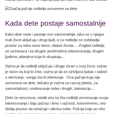
Kada dete postaje samostalnije
Kako dete raste i postaje sve samostalnije, tako se u njegov
mali život uključuju i drugi ljudi, a za roditelje se oslobadja
prostor za neke nove teme, oblasti života…..Pogled roditelja
se usmerava i ka drugim predmetima interesovanja, drugim
ljudima, pitanjima koja ih okupiraju…
Važno je da roditelji uključuju i druge stvari u svoj život, važan
je način na koji to čine, važno je da se oživljava ljubav i radost
u otkrivanju onoga što ih interesuje. Ova pažnja koja nije
usmerena na dete, itekako je važna za razvoj deteta, za
samostalnost, vrednovanje sebe i drugih, toleranciju…
Dete će nesvesno, slediti ono na šta roditelji usmeravaju svoja
interesovanja i daju pažnju i time i važnost. Istovremeno, ono
dobija prostor da istražuje i otkriva sebe. Pažnja koja se više