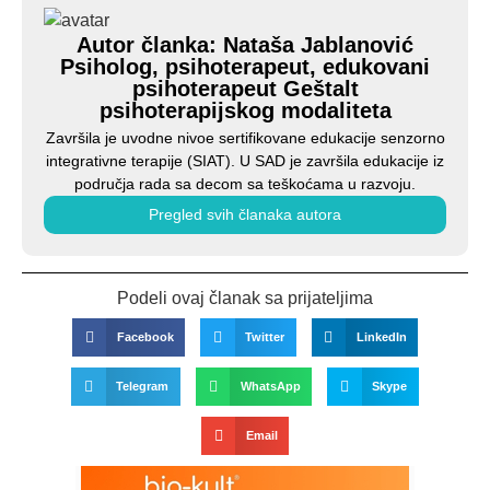
Autor članka: Nataša Jablanović
Psiholog, psihoterapeut, edukovani
psihoterapeut Geštalt
psihoterapijskog modaliteta
Završila je uvodne nivoe sertifikovane edukacije senzorno
integrativne terapije (SIAT). U SAD je završila edukacije iz
područja rada sa decom sa teškoćama u razvoju.
Pregled svih članaka autora
Podeli ovaj članak sa prijateljima
Facebook
Twitter
LinkedIn
Telegram
WhatsApp
Skype
Email