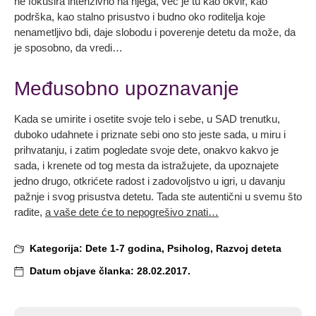
ne fokusira intenzivno na njega, već je tu kao okvir, kao
podrška, kao stalno prisustvo i budno oko roditelja koje
nenametljivo bdi, daje slobodu i poverenje detetu da može, da
je sposobno, da vredi…
Međusobno upoznavanje
Kada se umirite i osetite svoje telo i sebe, u SAD trenutku,
duboko udahnete i priznate sebi ono sto jeste sada, u miru i
prihvatanju, i zatim pogledate svoje dete, onakvo kakvo je
sada, i krenete od tog mesta da istražujete, da upoznajete
jedno drugo, otkrićete radost i zadovoljstvo u igri, u davanju
pažnje i svog prisustva detetu. Tada ste autentični u svemu što
radite,
a vaše dete će to nepogrešivo znati…
Kategorija:
Dete 1-7 godina
,
Psiholog
,
Razvoj deteta
Datum objave članka:
28.02.2017.