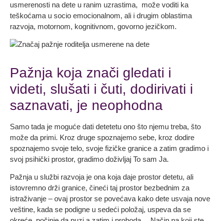
usmerenosti na dete u ranim uzrastima, može voditi ka
teškoćama u socio emocionalnom, ali i drugim oblastima
razvoja, motornom, kognitivnom, govorno jezičkom.
Pažnja koja znači gledati i
videti, slušati i čuti, dodirivati i
saznavati, je neophodna
Samo tada je moguće dati detetetu ono što njemu treba, što
može da primi. Kroz druge spoznajemo sebe, kroz dodire
spoznajemo svoje telo, svoje fizičke granice a zatim gradimo i
svoj psihički prostor, gradimo doživljaj To sam Ja.
Pažnja u službi razvoja je ona koja daje prostor detetu, ali
istovremno drži granice, čineći taj prostor bezbednim za
istraživanje – ovaj prostor se povećava kako dete usvaja nove
veštine, kada se podigne u sedeći položaj, uspeva da se
okreće, počinje da puzi a zatim i prohoda….Način na koji ste