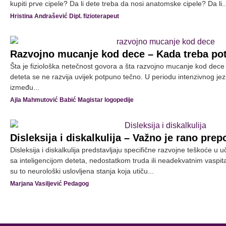
kupiti prve cipele? Da li dete treba da nosi anatomske cipele? Da li..
Hristina Andrašević Dipl. fizioterapeut
Razvojno mucanje kod dece – Kada treba po
Šta je fiziološka netečnost govora a šta razvojno mucanje kod dece 
deteta se ne razvija uvijek potpuno tečno. U periodu intenzivnog jez
između...
Ajla Mahmutović Babić Magistar logopedije
Disleksija i diskalkulija – Važno je rano pre
Disleksija i diskalkulija predstavljaju specifične razvojne teškoće u
sa inteligencijom deteta, nedostatkom truda ili neadekvatnim vaspi
su to neurološki uslovljena stanja koja utiču...
Marjana Vasiljević Pedagog