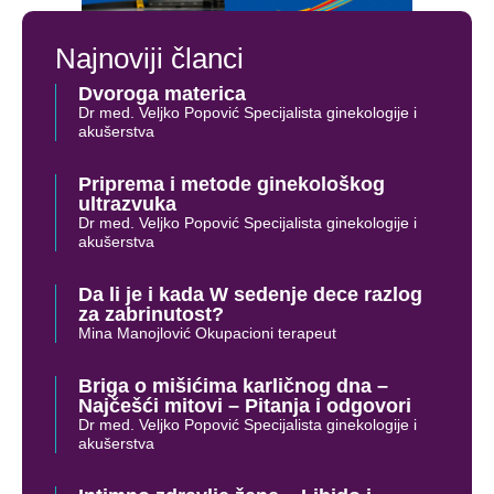
Najnoviji članci
Dvoroga materica
Dr med. Veljko Popović Specijalista ginekologije i
akušerstva
Priprema i metode ginekološkog
ultrazvuka
Dr med. Veljko Popović Specijalista ginekologije i
akušerstva
Da li je i kada W sedenje dece razlog
za zabrinutost?
Mina Manojlović Okupacioni terapeut
Briga o mišićima karličnog dna –
Najčešći mitovi – Pitanja i odgovori
Dr med. Veljko Popović Specijalista ginekologije i
akušerstva