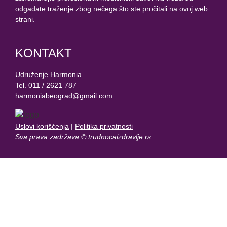
odgađate traženje zbog nečega što ste pročitali na ovoj web
strani.
KONTAKT
Udruženje Harmonia
Tel. 011 / 2621 787
harmoniabeograd@gmail.com
Uslovi korišćenja
|
Politika privatnosti
Sva prava zadržava © trudnocaizdravlje.rs