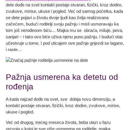
dete dođe na svet kontakt postaje stvaran, fizički, kroz dodire,
zvukove, mirise, ukuse i pogled. Već od samog početka, kada
se dete pojavi u životu dvoje ljudi kao želja realizovana
začećem, budući roditelji svoju pažnju i misli usmeravaju ka
tom još nerođenom biću… Majka mu se obraća, miluje, peva,
sanjari – i tako ovo biće uživa njenu punu pažnju. I budući otac
učestvuje u tome. I pod uticajem ove pažnje gnjezdi se lagano,
i raste…
Pažnja usmerena ka detetu od
rođenja
A kada najzad dođe na svet, sve dobija novu dimenziju, a
kontakt postaje stvaran, fizički, kroz dodire, zvukove, mirise,
ukuse i pogled.
Već od drugog, trećeg meseca života, beba ulazi u fazu
razvoja u kojoj je sve više usmerena na roditelje, majka