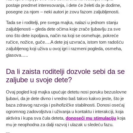
postaje predmet interesovanja, i dete će želeti da je dodirne,
posegne za njom – neki autori je zovu fazom zaljubljenosti.
Tada se i roditelji, pre svega majka, nalazi u jednom stanju
zaljubljenosti – gleda dete očima koje zrače ljubavlju za sve
ono što dete ispoljava, način na koji se osmehuje, pokreće
ručice, nožice, guče….A dete joj uzvraća, istom tom radošću
zaljubljenog koji uživa u ovoj igri i razmeni pogleda, osmeha,
glasova…..
Da li zaista roditelji dozvole sebi da se
zaljube u svoje dete?
Ovaj pogled koji majka upućuje detetu nosi poruku bezuslovne
ljubavi, da je dete divno i vredno baš takvo kakvo jeste, što je
baza zdravog razvoja i psihofizičke stabilnosti. Donosi osećaj
ogromnog zadovoljstva i uživanja u kontaktu i interakciji, koja
aktivira i kupa sva čula deteta,
donoseći mu stimulaciju
koja
mu je neophodna za dalji razvoj i ulazak u sledeću fazu.