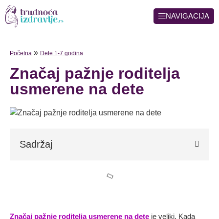
NAVIGACIJA
»
Početna
Dete 1-7 godina
Značaj pažnje roditelja
usmerene na dete
Sadržaj
Značaj pažnje roditelja usmerene na dete
je veliki. Kada