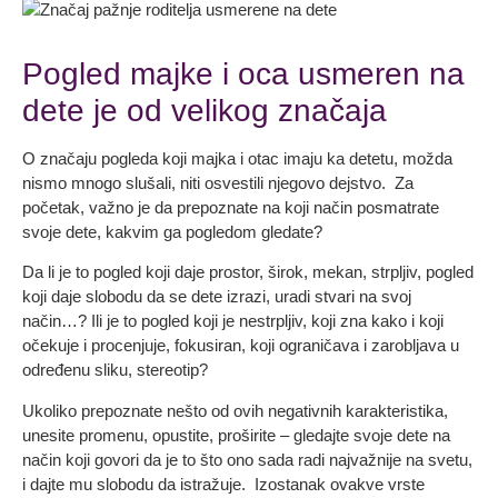
Pogled majke i oca usmeren na
dete je od velikog značaja
O značaju pogleda koji majka i otac imaju ka detetu, možda
nismo mnogo slušali, niti osvestili njegovo dejstvo. Za
početak, važno je da prepoznate na koji način posmatrate
svoje dete, kakvim ga pogledom gledate?
Da li je to pogled koji daje prostor, širok, mekan, strpljiv, pogled
koji daje slobodu da se dete izrazi, uradi stvari na svoj
način…? Ili je to pogled koji je nestrpljiv, koji zna kako i koji
očekuje i procenjuje, fokusiran, koji ograničava i zarobljava u
određenu sliku, stereotip?
Ukoliko prepoznate nešto od ovih negativnih karakteristika,
unesite promenu, opustite, proširite – gledajte svoje dete na
način koji govori da je to što ono sada radi najvažnije na svetu,
i dajte mu slobodu da istražuje. Izostanak ovakve vrste