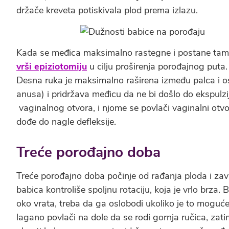
držače kreveta potiskivala plod prema izlazu.
Kada se međica maksimalno rastegne i postane tamn
vrši epiziotomiju
u cilju proširenja porođajnog puta.
Desna ruka je maksimalno raširena između palca i ost
anusa) i pridržava međicu da ne bi došlo do ekspulzi
vaginalnog otvora, i njome se povlači vaginalni otvo
dođe do nagle defleksije.
Treće porođajno doba
Treće porođajno doba počinje od rađanja ploda i za
babica kontroliše spoljnu rotaciju, koja je vrlo brza
oko vrata, treba da ga oslobodi ukoliko je to moguć
lagano povlači na dole da se rodi gornja ručica, zat