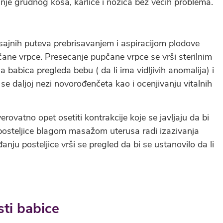
je grudnog koša, karlice i nožica bez većih problema.
sajnih puteva prebrisavanjem i aspiracijom plodove
pčane vrpce. Presecanje pupčane vrpce se vrši sterilnim
abica pregleda bebu ( da li ima vidljivih anomalija) i
e daljoj nezi novorođenčeta kao i ocenjivanju vitalnih
rovatno opet osetiti kontrakcije koje se javljaju da bi
e posteljice blagom masažom uterusa radi izazivanja
đanju posteljice vrši se pregled da bi se ustanovilo da li
ti babice