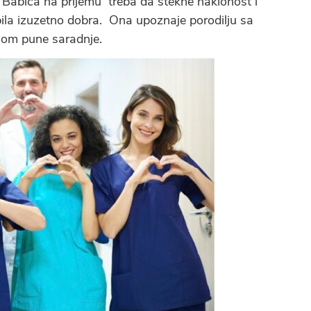
 Babica na prijemu treba da stekne naklonost i
ila izuzetno dobra. Ona upoznaje porodilju sa
nom pune saradnje.