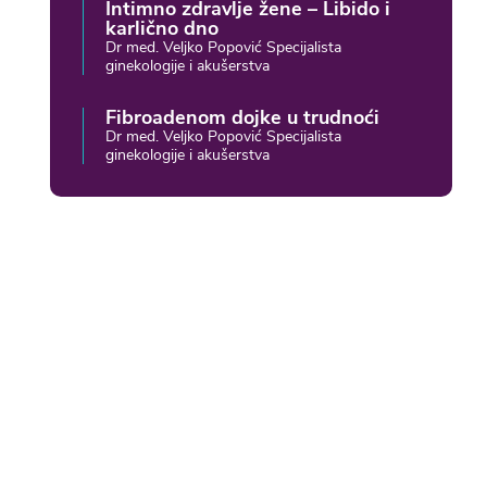
Intimno zdravlje žene – Libido i
karlično dno
Dr med. Veljko Popović Specijalista
ginekologije i akušerstva
Fibroadenom dojke u trudnoći
Dr med. Veljko Popović Specijalista
ginekologije i akušerstva