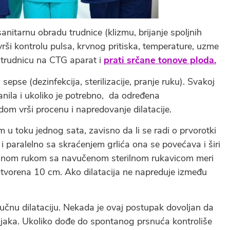
anitarnu obradu trudnice (klizmu, brijanje spoljnih
rši kontrolu pulsa, krvnog pritiska, temperature, uzme
či trudnicu na CTG aparat i
prati srčane tonove ploda.
sepse (dezinfekcija, sterilizacije, pranje ruku). Svakoj
kanila i ukoliko je potrebno, da određena
m vrši procenu i napredovanje dilatacije.
u toku jednog sata, zavisno da li se radi o prvorotki
a i paralelno sa skraćenjem grlića ona se povećava i širi
vanom rukom sa navučenom sterilnom rukavicom meri
 otvorena 10 cm. Ako dilatacija ne napreduje između
čnu dilataciju. Nekada je ovaj postupak dovoljan da
enjaka. Ukoliko dođe do spontanog prsnuća kontroliše