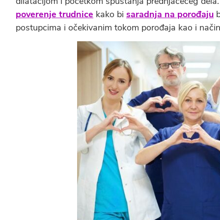
dilatacijom i početkom spuštanja prednjačećeg dela.
poverenje trudnice
kako bi
saradnja na porođaju
b
postupcima i očekivanim tokom porođaja kao i nači