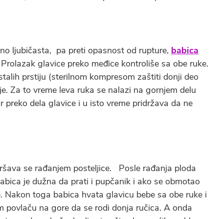
o ljubičasta, pa preti opasnost od rupture,
babica
 Prolazak glavice preko međice kontroliše sa obe ruke.
alih prstiju (sterilnom kompresom zaštiti donji deo
je. Za to vreme leva ruka se nalazi na gornjem delu
r preko dela glavice i u isto vreme pridržava da ne
vršava se rađanjem posteljice. Posle rađanja ploda
. Babica je dužna da prati i pupčanik i ako se obmotao
e. Nakon toga babica hvata glavicu bebe sa obe ruke i
im povlaču na gore da se rodi donja ručica. A onda