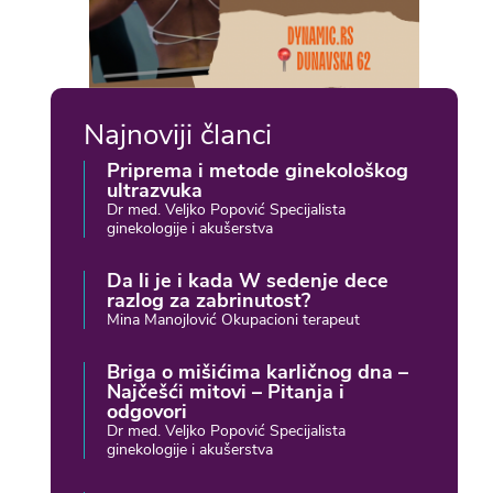
Najnoviji članci
Priprema i metode ginekološkog
ultrazvuka
Dr med. Veljko Popović Specijalista
ginekologije i akušerstva
Da li je i kada W sedenje dece
razlog za zabrinutost?
Mina Manojlović Okupacioni terapeut
Briga o mišićima karličnog dna –
Najčešći mitovi – Pitanja i
odgovori
Dr med. Veljko Popović Specijalista
ginekologije i akušerstva