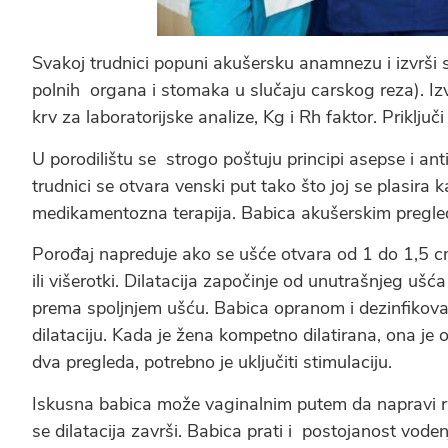
Svakoj trudnici popuni akušersku anamnezu i izvrši s
polnih organa i stomaka u slučaju carskog reza). Izv
krv za laboratorijske analize, Kg i Rh faktor. Priklju
U porodilištu se strogo poštuju principi asepse i anti 
trudnici se otvara venski put tako što joj se plasira 
medikamentozna terapija. Babica akušerskim pregledo
Porođaj napreduje ako se ušće otvara od 1 do 1,5 cm 
ili višerotki. Dilatacija započinje od unutrašnjeg ušć
prema spoljnjem ušću. Babica opranom i dezinfiko
dilataciju. Kada je žena kompetno dilatirana, ona je
dva pregleda, potrebno je uključiti stimulaciju.
Iskusna babica može vaginalnim putem da napravi ru
se dilatacija završi. Babica prati i postojanost vod