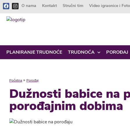
O nama
Kontakt
Stručni tim
Video igraonice i Fot
PLANIRANJE TRUDNOĆE
TRUDNOĆA
POROĐAJ
»
Početna
Porođaj
Dužnosti babice na 
porođajnim dobima