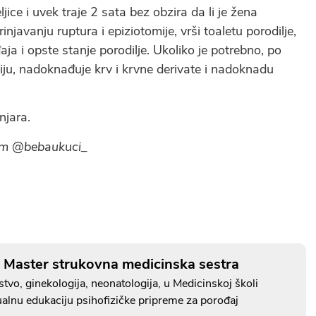
ce i uvek traje 2 sata bez obzira da li je žena
rinjavanju ruptura i epiziotomije, vrši toaletu porodilje,
a i opste stanje porodilje. Ukoliko je potrebno, po
ju, nadoknađuje krv i krvne derivate i nadoknadu
njara.
gom @bebaukuci_
ć Master strukovna medicinska sestra
tvo, ginekologija, neonatologija, u Medicinskoj školi
ualnu edukaciju psihofizičke pripreme za porođaj