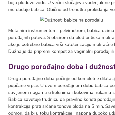
boju plodove vode. U većini slučajeva vodenjak ne p
mu dodaje babica. Obično od trenutka prokidanja vo
Metalnim instrumentom- pelvimetrom, babica uzima k
porođajnih puteva. S obzirom da plod pritiska mokra
ako je potrebno babica vrši kateterizaciju mokraćne b
Dužna je da pripremi kompet za vaginalni porođaj ili 
Drugo porođajno doba i dužnost
Drugo porođajno doba počinje od kompletne dilataci
pupčane vrpce. U ovom porođajnom dobu babica post
savijenom nogama u kolenima i kukovima, rukama se
Babica savetuje trudnicu da pravilno koristi porođ
kontrakcija prati srčane tonove ploda na 5 min. Sav
odmori, da bi u toku kontrakcije i napona duboko ud