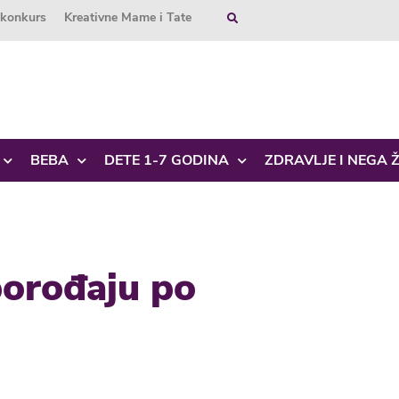
okonkurs
Kreativne Mame i Tate
BEBA
DETE 1-7 GODINA
ZDRAVLJE I NEGA 
porođaju po