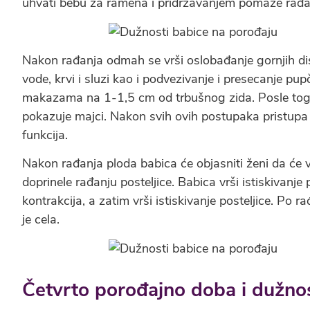
uhvati bebu za ramena i pridržavanjem pomaže rađan
Nakon rađanja odmah se vrši oslobađanje gornjih di
vode, krvi i sluzi kao i podvezivanje i presecanje pu
makazama na 1-1,5 cm od trbušnog zida. Posle toga b
pokazuje majci. Nakon svih ovih postupaka pristupa s
funkcija.
Nakon rađanja ploda babica će objasniti ženi da će ve
doprinele rađanju posteljice. Babica vrši istiskivanj
kontrakcija, a zatim vrši istiskivanje posteljice. Po ra
je cela.
Četvrto porođajno doba i dužnos