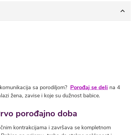
e komunikacija sa porodiljom?
Porođaj se deli
na 4
azi žena, zavise i koje su dužnost babice.
Prvo porođajno doba
ičnim kontrakcijama i završava se kompletnom