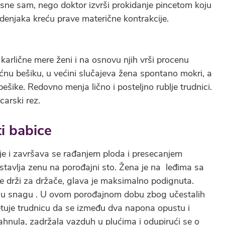
rsne sam, nego doktor izvrši prokidanje pincetom koju
denjaka kreću prave materične kontrakcije.
arlične mere ženi i na osnovu njih vrši procenu
ćnu bešiku, u većini slučajeva žena spontano mokri, a
ešike. Redovno menja lično i posteljno rublje trudnici.
carski rez.
i babice
je i završava se rađanjem ploda i presecanjem
avlja zenu na porođajni sto. Žena je na leđima sa
 drži za držače, glava je maksimalno podignuta.
ajnu snagu . U ovom porođajnom dobu zbog učestalih
etuje trudnicu da se između dva napona opustu i
ahnula, zadržala vazduh u plućima i odupirući se o