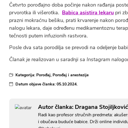
Četvrto porođajno doba počinje nakon rađanja postelji
prvorotka ili višerotka.
Babica asistira lekaru
pri zb
prazni mokraćnu bešiku, prati krvarenje nakon porođaj
nalogu lekara, daje određenu medikamentoznu terapi
tečnosti putem infuzionih rastvora.
Posle dva sata porodilja se prevodi na odeljenje babi
Članak je realizovan u saradnji sa Instagram nalo
Kategorija:
Porođaj
,
Porođaj i anestezije
Datum objave članka:
05.10.2024.
Autor članka: Dragana Stojiljkovi
Radi kao profesor stručnih predmeta: akušers
i obučava buduće babice. Drži online individ