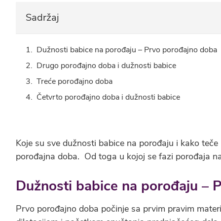
Sadržaj
Dužnosti babice na porođaju – Prvo porođajno doba
Drugo porođajno doba i dužnosti babice
Treće porođajno doba
Četvrto porođajno doba i dužnosti babice
Koje su sve dužnosti babice na porođaju i kako teč
porođajna doba. Od toga u kojoj se fazi porođaja nal
Dužnosti babice na porođaju – 
Prvo porođajno doba počinje sa prvim pravim mater