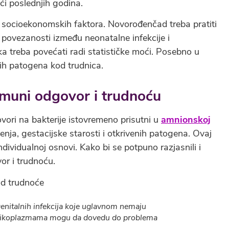
šći poslednjih godina.
u socioekonomskih faktora. Novorođenčad treba pratiti
 povezanosti između neonatalne infekcije i
a treba povećati radi statističke moći. Posebno u
ih patogena kod trudnica.
 imuni odgovor i trudnoću
ovori na bakterije istovremeno prisutni u
amnionskoj
enja, gestacijske starosti i otkrivenih patogena. Ovaj
dividualnoj osnovi. Kako bi se potpuno razjasnili i
or i trudnoću.
genitalnih infekcija koje uglavnom nemaju
e mikoplazmama mogu da dovedu do problema