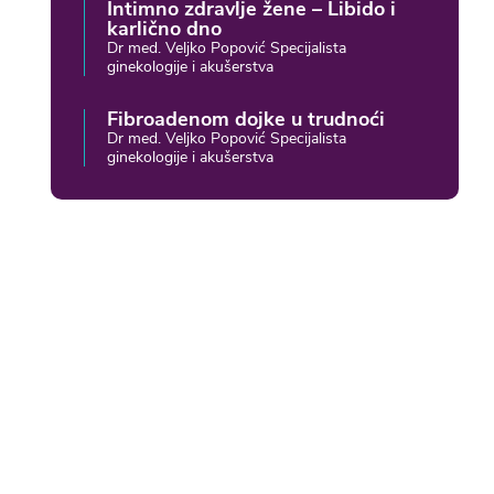
Intimno zdravlje žene – Libido i
karlično dno
Dr med. Veljko Popović Specijalista
ginekologije i akušerstva
Fibroadenom dojke u trudnoći
Dr med. Veljko Popović Specijalista
ginekologije i akušerstva