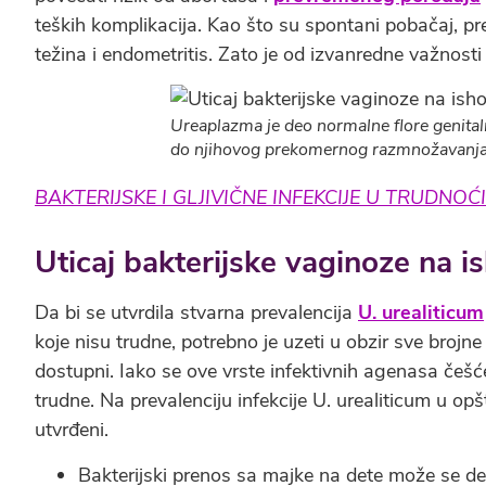
teških komplikacija. Kao što su spontani pobačaj, p
težina i endometritis. Zato je od izvanredne važnosti ra
Ureaplazma je deo normalne flore genital
do njihovog prekomernog razmnožavanja
BAKTERIJSKE I GLJIVIČNE INFEKCIJE U TRUDNOĆI
Uticaj bakterijske vaginoze na 
Da bi se utvrdila stvarna prevalencija
U. urealiticum
koje nisu trudne, potrebno je uzeti u obzir sve brojn
dostupni. Iako se ove vrste infektivnih agenasa češć
trudne. Na prevalenciju infekcije U. urealiticum u opšt
utvrđeni.
Bakterijski prenos sa majke na dete može se des