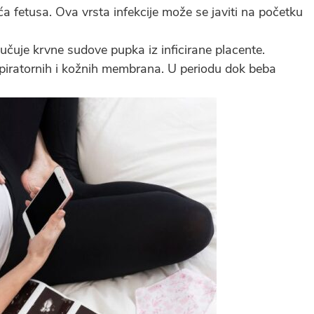
ća fetusa. Ova vrsta infekcije može se javiti na početku
učuje krvne sudove pupka iz inficirane placente.
spiratornih i kožnih membrana. U periodu dok beba