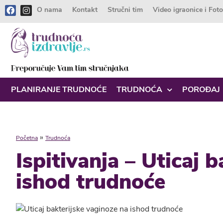
O nama
Kontakt
Stručni tim
Video igraonice i Fot
PLANIRANJE TRUDNOĆE
TRUDNOĆA
POROĐAJ
»
Početna
Trudnoća
Ispitivanja – Uticaj 
ishod trudnoće