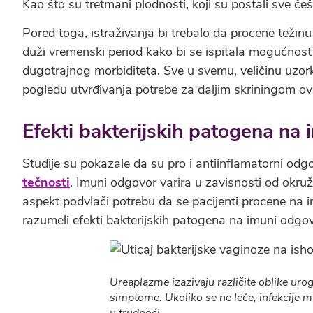
Kao što su tretmani plodnosti, koji su postali sve če
Pored toga, istraživanja bi trebalo da procene težin
duži vremenski period kako bi se ispitala mogućnost
dugotrajnog morbiditeta. Sve u svemu, veličinu uzork
pogledu utvrđivanja potrebe za daljim skriningom ov
Efekti bakterijskih patogena na
Studije su pokazale da su pro i antiinflamatorni odg
tečnosti
. Imuni odgovor varira u zavisnosti od okruž
aspekt podvlači potrebu da se pacijenti procene na in
razumeli efekti bakterijskih patogena na imuni odgov
Ureaplazme izazivaju različite oblike uro
simptome. Ukoliko se ne leče, infekcij
u trudnoći.