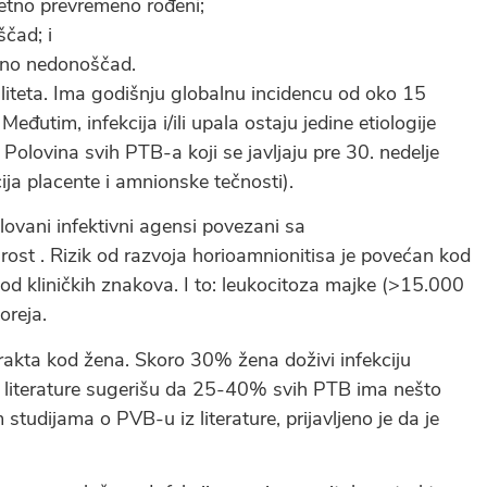
etno prevremeno rođeni;
čad; i
sno nedonoščad.
liteta. Ima godišnju globalnu incidencu od oko 15
eđutim, infekcija i/ili upala ostaju jedine etiologije
olovina svih PTB-a koji se javljaju pre 30. nedelje
ija placente i amnionske tečnosti).
olovani infektivni agensi povezani sa
rost . Rizik od razvoja horioamnionitisa je povećan kod
še od kliničkih znakova. I to: leukocitoza majke (>15.000
oreja.
trakta kod žena. Skoro 30% žena doživi infekciju
z literature sugerišu da 25-40% svih PTB ima nešto
 studijama o PVB-u iz literature, prijavljeno je da je