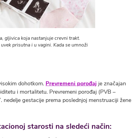
, gljivica koja nastanjuje crevni trakt.
uvek prisutna i u vagini. Kada se umnoži
a visokim dohotkom.
Prevremeni porođaj
je značajan
iditetu i mortalitetu. Prevremeni porođaj (PVB –
7. nedelje gestacije prema poslednjoj menstruaciji žene
cionoj starosti na sledeći način: