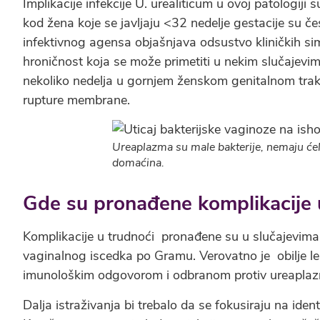
Implikacije infekcije U. urealiticum u ovoj patologiji
kod žena koje se javljaju <32 nedelje gestacije su č
infektivnog agensa objašnjava odsustvo kliničkih si
hroničnost koja se može primetiti u nekim slučajevim
nekoliko nedelja u gornjem ženskom genitalnom trak
rupture membrane.
Ureaplazma su male bakterije, nemaju ćelij
domaćina.
Gde su pronađene komplikacije 
Komplikacije u trudnoći pronađene su u slučajevima gd
vaginalnog iscedka po Gramu. Verovatno je obilje 
imunološkim odgovorom i odbranom protiv ureaplazm
Dalja istraživanja bi trebalo da se fokusiraju na ident