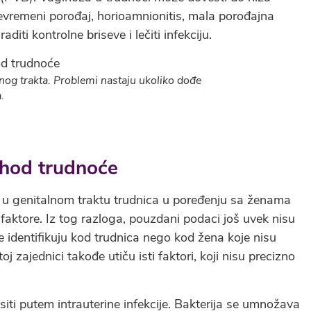
revremeni porođaj, horioamnionitis, mala porođajna
diti kontrolne briseve i lečiti infekciju.
nog trakta. Problemi nastaju ukoliko dođe
.
ishod trudnoće
u genitalnom traktu trudnica u poređenju sa ženama
e faktore. Iz tog razloga, pouzdani podaci još uvek nisu
e identifikuju kod trudnica nego kod žena koje nisu
oj zajednici takođe utiču isti faktori, koji nisu precizno
iti putem intrauterine infekcije. Bakterija se umnožava