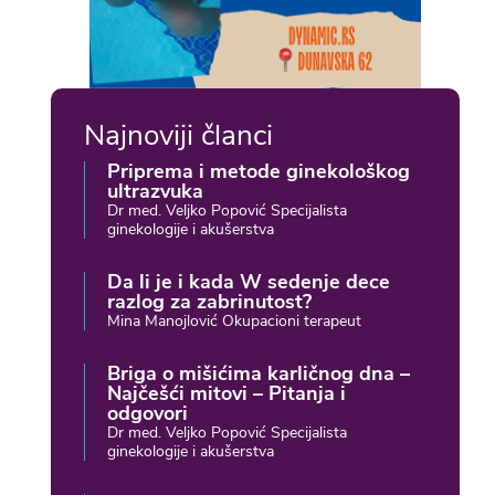
Najnoviji članci
Priprema i metode ginekološkog
ultrazvuka
Dr med. Veljko Popović Specijalista
ginekologije i akušerstva
Da li je i kada W sedenje dece
razlog za zabrinutost?
Mina Manojlović Okupacioni terapeut
Briga o mišićima karličnog dna –
Najčešći mitovi – Pitanja i
odgovori
Dr med. Veljko Popović Specijalista
ginekologije i akušerstva