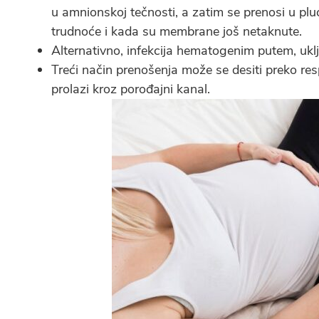
u amnionskoj tečnosti, a zatim se prenosi u plu
trudnoće i kada su membrane još netaknute.
Alternativno, infekcija hematogenim putem, uklj
Treći način prenošenja može se desiti preko re
prolazi kroz porođajni kanal.