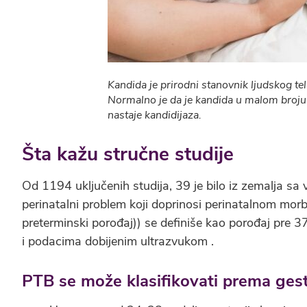
Kandida je prirodni stanovnik ljudskog tela
Normalno je da je kandida u malom broju 
nastaje kandidijaza.
Šta kažu stručne studije
Od 1194 uključenih studija, 39 je bilo iz zemalja s
perinatalni problem koji doprinosi perinatalnom morb
preterminski porođaj)) se definiše kao porođaj pre 3
i podacima dobijenim ultrazvukom .
PTB se može klasifikovati prema gesta