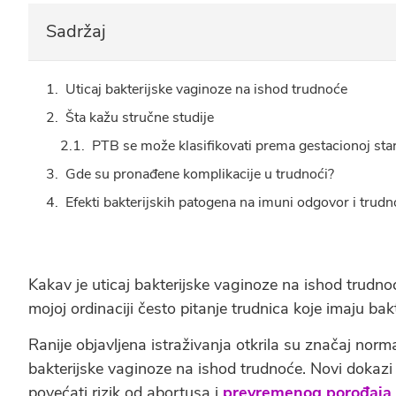
Sadržaj
Uticaj bakterijske vaginoze na ishod trudnoće
Šta kažu stručne studije
PTB se može klasifikovati prema gestacionoj star
Gde su pronađene komplikacije u trudnoći?
Efekti bakterijskih patogena na imuni odgovor i trud
Kakav je uticaj bakterijske vaginoze na ishod trudnoć
mojoj ordinaciji često pitanje trudnica koje imaju bak
Ranije objavljena istraživanja otkrila su značaj norm
bakterijske vaginoze na ishod trudnoće. Novi dokazi
povećati rizik od abortusa i
prevremenog porođaja