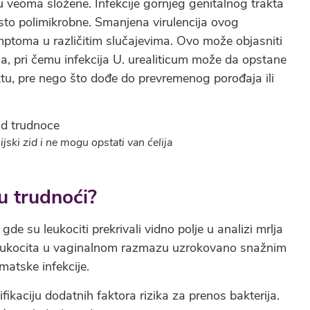
 su veoma složene. Infekcije gornjeg genitalnog trakta
esto polimikrobne. Smanjena virulencija ovog
mptoma u različitim slučajevima. Ovo može objasniti
a, pri čemu infekcija U. urealiticum može da opstane
tu, pre nego što dođe do prevremenog porođaja ili
ski zid i ne mogu opstati van ćelija
u trudnoći?
e su leukociti prekrivali vidno polje u analizi mrlja
leukocita u vaginalnom razmazu uzrokovano snažnim
atske infekcije.
ifikaciju dodatnih faktora rizika za prenos bakterija.