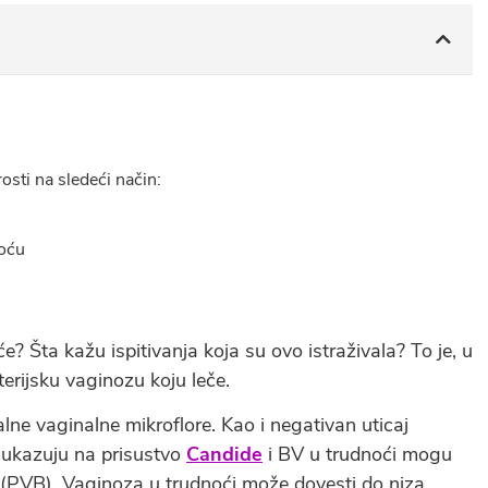
osti na sledeći način:
noću
e? Šta kažu ispitivanja koja su ovo istraživala? To je, u
terijsku vaginozu koju leče.
alne vaginalne mikroflore. Kao i negativan uticaj
 ukazuju na prisustvo
Candide
i BV u trudnoći mogu
(PVB). Vaginoza u trudnoći može dovesti do niza