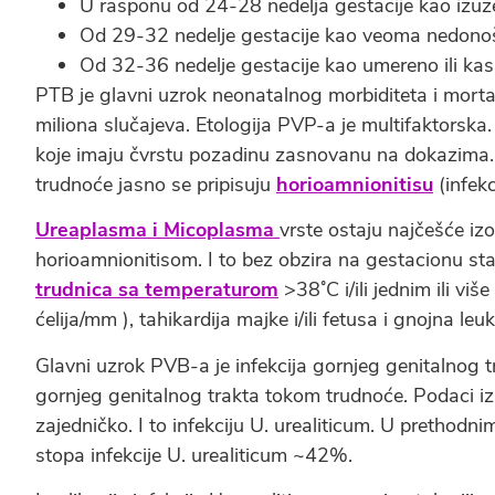
U rasponu od 24-28 nedelja gestacije kao izuz
Od 29-32 nedelje gestacije kao veoma nedonoš
Od 32-36 nedelje gestacije kao umereno ili ka
PTB je glavni uzrok neonatalnog morbiditeta i morta
miliona slučajeva. Etologija PVP-a je multifaktorska. M
koje imaju čvrstu pozadinu zasnovanu na dokazima. P
trudnoće jasno se pripisuju
horioamnionitisu
(infekc
Ureaplasma i Micoplasma
vrste ostaju najčešće iz
horioamnionitisom. I to bez obzira na gestacionu sta
trudnica sa temperaturom
>38˚C i/ili jednim ili vi
ćelija/mm ), tahikardija majke i/ili fetusa i gnojna leuk
Glavni uzrok PVB-a je infekcija gornjeg genitalnog 
gornjeg genitalnog trakta tokom trudnoće. Podaci i
zajedničko. I to infekciju U. urealiticum. U prethodnim
stopa infekcije U. urealiticum ~42%.