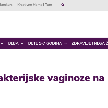
okonkurs
Kreativne Mame i Tate
BEBA
DETE 1-7 GODINA
ZDRAVLJE I NEGA 
bakterijske vaginoze na