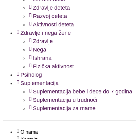
Zdravlje deteta
Razvoj deteta
Aktivnosti deteta
Zdravlje i nega žene
Zdravlje
Nega
Ishrana
Fizička aktivnost
Psiholog
Suplementacija
Suplementacija bebe i dece do 7 godina
Suplementacija u trudnoći
Suplementacija za mame
O nama