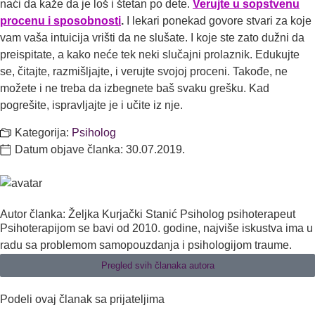
naći da kaže da je loš i štetan po dete.
Verujte u sopstvenu
procenu i sposobnosti
.
I lekari ponekad govore stvari za koje
vam vaša intuicija vrišti da ne slušate. I koje ste zato dužni da
preispitate, a kako neće tek neki slučajni prolaznik. Edukujte
se, čitajte, razmišljajte, i verujte svojoj proceni. Takođe, ne
možete i ne treba da izbegnete baš svaku grešku. Kad
pogrešite, ispravljajte je i učite iz nje.
Kategorija:
Psiholog
Datum objave članka:
30.07.2019.
Autor članka: Željka Kurjački Stanić Psiholog psihoterapeut
Psihoterapijom se bavi od 2010. godine, najviše iskustva ima u
radu sa problemom samopouzdanja i psihologijom traume.
Pregled svih članaka autora
Podeli ovaj članak sa prijateljima