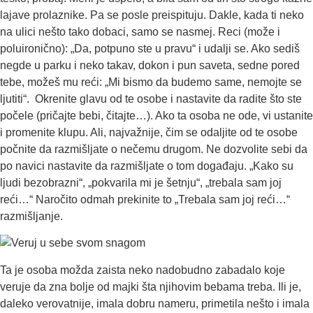
lajave prolaznike. Pa se posle preispituju. Dakle, kada ti neko
na ulici nešto tako dobaci, samo se nasmej. Reci (može i
poluironično): „Da, potpuno ste u pravu“ i udalji se. Ako sediš
negde u parku i neko takav, dokon i pun saveta, sedne pored
tebe, možeš mu reći: „Mi bismo da budemo same, nemojte se
ljutiti“. Okrenite glavu od te osobe i nastavite da radite što ste
počele (pričajte bebi, čitajte…). Ako ta osoba ne ode, vi ustanite
i promenite klupu. Ali, najvažnije, čim se odaljite od te osobe
počnite da razmišljate o nečemu drugom. Ne dozvolite sebi da
po navici nastavite da razmišljate o tom događaju. „Kako su
ljudi bezobrazni“, „pokvarila mi je šetnju“, „trebala sam joj
reći…“ Naročito odmah prekinite to „Trebala sam joj reći…“
razmišljanje.
Ta je osoba možda zaista neko nadobudno zabadalo koje
veruje da zna bolje od majki šta njihovim bebama treba. Ili je,
daleko verovatnije, imala dobru nameru, primetila nešto i imala