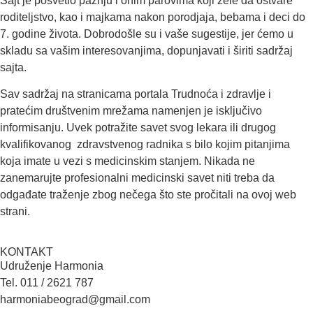
Sajt je posvetio pažnju i onim parovima koji žele da ostvare
roditeljstvo, kao i majkama nakon porodjaja, bebama i deci do
7. godine života. Dobrodošle su i vaše sugestije, jer ćemo u
skladu sa vašim interesovanjima, dopunjavati i širiti sadržaj
sajta.
Sav sadržaj na stranicama portala Trudnoća i zdravlje i
pratećim društvenim mrežama namenjen je isključivo
informisanju. Uvek potražite savet svog lekara ili drugog
kvalifikovanog zdravstvenog radnika s bilo kojim pitanjima
koja imate u vezi s medicinskim stanjem. Nikada ne
zanemarujte profesionalni medicinski savet niti treba da
odgađate traženje zbog nečega što ste pročitali na ovoj web
strani.
KONTAKT
Udruženje Harmonia
Tel. 011 / 2621 787
harmoniabeograd@gmail.com