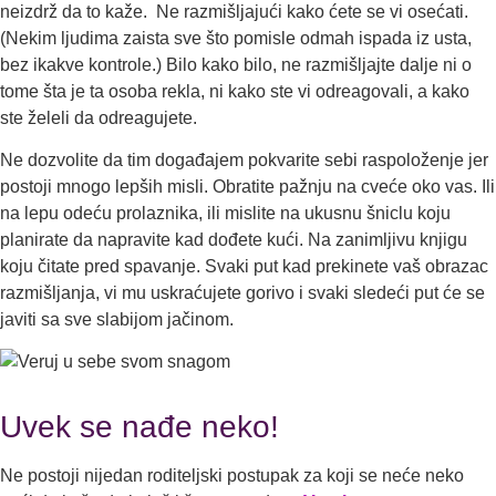
neizdrž da to kaže. Ne razmišljajući kako ćete se vi osećati.
(Nekim ljudima zaista sve što pomisle odmah ispada iz usta,
bez ikakve kontrole.) Bilo kako bilo, ne razmišljajte dalje ni o
tome šta je ta osoba rekla, ni kako ste vi odreagovali, a kako
ste želeli da odreagujete.
Ne dozvolite da tim događajem pokvarite sebi raspoloženje jer
postoji mnogo lepših misli. Obratite pažnju na cveće oko vas. Ili
na lepu odeću prolaznika, ili mislite na ukusnu šniclu koju
planirate da napravite kad dođete kući. Na zanimljivu knjigu
koju čitate pred spavanje. Svaki put kad prekinete vaš obrazac
razmišljanja, vi mu uskraćujete gorivo i svaki sledeći put će se
javiti sa sve slabijom jačinom.
Uvek se nađe neko!
Ne postoji nijedan roditeljski postupak za koji se neće neko