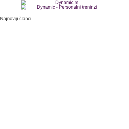
Najnoviji članci
Dvoroga materica
Dr med. Veljko Popović Specijalista ginekologije i akušerstva
Priprema i metode ginekološkog ultrazvuka
Dr med. Veljko Popović Specijalista ginekologije i akušerstva
Da li je i kada W sedenje dece razlog za
zabrinutost?
Mina Manojlović Okupacioni terapeut
Briga o mišićima karličnog dna – Najčešći mitovi
– Pitanja i odgovori
Dr med. Veljko Popović Specijalista ginekologije i akušerstva
Intimno zdravlje žene – Libido i karlično dno
Dr med. Veljko Popović Specijalista ginekologije i akušerstva