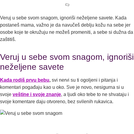
Veruj u sebe svom snagom, ignoriši neželjene savete. Kada
postaneš mama, važno je da navučeš deblju kožu na sebe jer
osobe koje te okružuju ne možeš promeniti, a sebe si dužna da
zaštitiš.
Veruj u sebe svom snagom, ignoriši
neželjene savete
Kada rodiš prvu bebu
,
svi nervi su ti ogoljeni i pitanja i
komentari pogađaju kao u oko. Sve je novo, nesigurna si u
svoje
veštine i svoje znanje
, a ljudi oko tebe to ne shvataju i
svoje komentare daju otvoreno, bez svilenih rukavica.