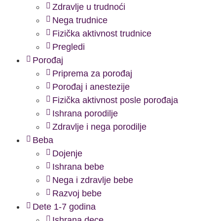
Zdravlje u trudnoći
Nega trudnice
Fizička aktivnost trudnice
Pregledi
Porođaj
Priprema za porođaj
Porođaj i anestezije
Fizička aktivnost posle porođaja
Ishrana porodilje
Zdravlje i nega porodilje
Beba
Dojenje
Ishrana bebe
Nega i zdravlje bebe
Razvoj bebe
Dete 1-7 godina
Ishrana dece