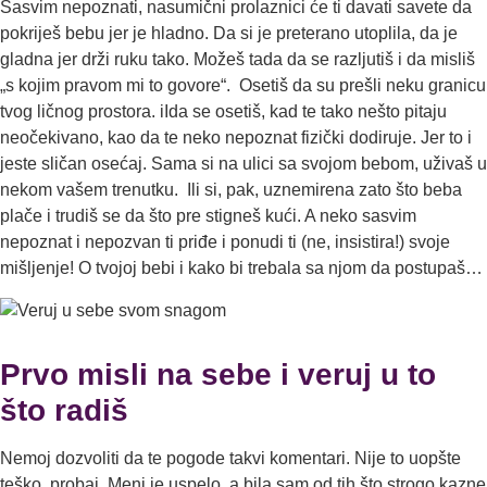
Sasvim nepoznati, nasumični prolaznici će ti davati savete da
pokriješ bebu jer je hladno. Da si je preterano utoplila, da je
gladna jer drži ruku tako. Možeš tada da se razljutiš i da misliš
„s kojim pravom mi to govore“. Osetiš da su prešli neku granicu
tvog ličnog prostora. iIda se osetiš, kad te tako nešto pitaju
neočekivano, kao da te neko nepoznat fizički dodiruje. Jer to i
jeste sličan osećaj. Sama si na ulici sa svojom bebom, uživaš u
nekom vašem trenutku. Ili si, pak, uznemirena zato što beba
plače i trudiš se da što pre stigneš kući. A neko sasvim
nepoznat i nepozvan ti priđe i ponudi ti (ne, insistira!) svoje
mišljenje! O tvojoj bebi i kako bi trebala sa njom da postupaš…
Prvo misli na sebe i veruj u to
što radiš
Nemoj dozvoliti da te pogode takvi komentari. Nije to uopšte
teško, probaj. Meni je uspelo, a bila sam od tih što strogo kazne