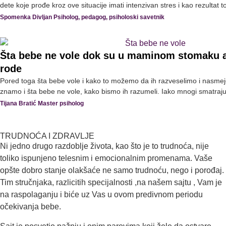
dete koje prođe kroz ove situacije imati intenzivan stres i kao rezultat t
Spomenka Divljan Psiholog, pedagog, psiholoski savetnik
Šta bebe ne vole dok su u maminom stomaku a
rode
Pored toga šta bebe vole i kako to možemo da ih razveselimo i nasme
znamo i šta bebe ne vole, kako bismo ih razumeli. Iako mnogi smatraju
Tijana Bratić Master psiholog
TRUDNOĆA I ZDRAVLJE
Ni jedno drugo razdoblje života, kao što je to trudnoća, nije
toliko ispunjeno telesnim i emocionalnim promenama. Vaše
opšte dobro stanje olakšaće ne samo trudnoću, nego i porođaj.
Tim stručnjaka, razlicitih specijalnosti ,na našem sajtu , Vam je
na raspolaganju i biće uz Vas u ovom predivnom periodu
očekivanja bebe.