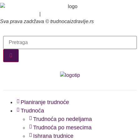
Uslovi korišćenja
|
Politika privatnosti
Sva prava zadržava © trudnocaizdravlje.rs
Planiranje trudnoće
Trudnoća
Trudnoća po nedeljama
Trudnoća po mesecima
Ishrana trudnice