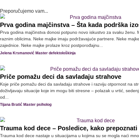
Preporučujemo vam...
Prva godina majčinstva – Šta kada podrška iz
Prva godina majčinstva donosi potpuno novo iskustvo za svaku ženu. M
raznim oblicima. Neke majke imaju podržavajuće partnere. Neke majk
zajednice. Neke majke prolaze kroz postporođajnu...
Jelena Krsmanović Master defektološkinja
Priče pomažu deci da savladaju strahove
Koje priče pomažu deci da savladaju strahove i razviju otpornost na 
doživljavaju situacije koje im mogu biti stresne – polazak u vrtić, sede
od...
Tijana Bratić Master psiholog
Trauma kod dece – Posledice, kako prepoznati
Trauma kod dece nastaje u situacijama u kojima su se mogla naći mno