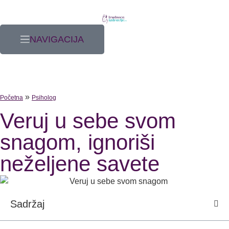
NAVIGACIJA
»
Početna
Psiholog
Veruj u sebe svom
snagom, ignoriši
neželjene savete
Sadržaj