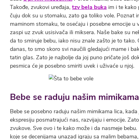
Takođe, zvukovi uređaja,
tzv bela buka
im i te kako 
čuju dok su u stomaku, zato ga toliko vole. Poznat i
maminom stomaku, te osećaju i posebne emocije u ve
zaspi uz zvuk usisivača ili miksera. Naše bake su nekad
da to smiruje bebu, iako nisu znale zašto je to tako. 
danas, to smo skoro svi naučili gledajući mame i ba
tatin glas. Zato je najbolje da joj puno pričate još d
pesmica će je posebno smiriti uvek i uživaće u njoj.
Bebe se raduju našim mimikama 
Bebe se posebno raduju našim mimikama lica, kada j
ekspresiju posmatrajući nas, razvijaju i emocije. Z
zvukove. Sve ovo i te kako može i da nasmeje bebu. 
koje se decenijama unazad igraju sa malim bebama, p