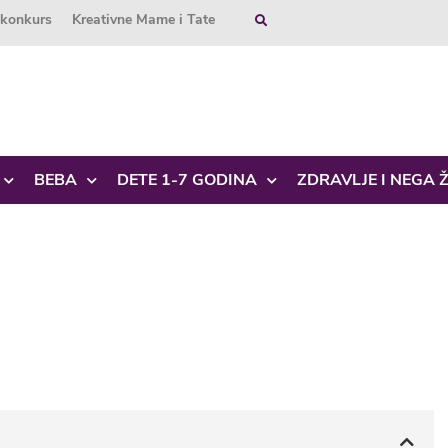
okonkurs
Kreativne Mame i Tate
BEBA
DETE 1-7 GODINA
ZDRAVLJE I NEGA 