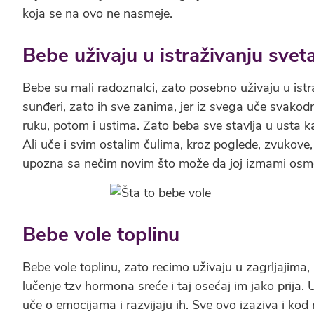
koja se na ovo ne nasmeje.
Bebe uživaju u istraživanju svet
Bebe su mali radoznalci, zato posebno uživaju u istr
sunđeri, zato ih sve zanima, jer iz svega uče svako
ruku, potom i ustima. Zato beba sve stavlja u usta ka
Ali uče i svim ostalim čulima, kroz poglede, zvukove
upozna sa nečim novim što može da joj izmami osm
Bebe vole toplinu
Bebe vole toplinu, zato recimo uživaju u zagrljajima, k
lučenje tzv hormona sreće i taj osećaj im jako prija. U
uče o emocijama i razvijaju ih. Sve ovo izaziva i ko