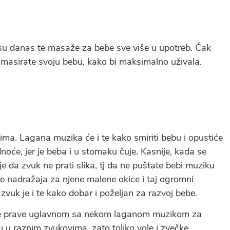
 su danas te masaže za bebe sve više u upotreb. Čak
da masirate svoju bebu, kako bi maksimalno uživala.
ma. Lagana muzika će i te kako smiriti bebu i opustiće
noće, jer je beba i u stomaku čuje. Kasnije, kada se
je da zvuk ne prati slika, tj da ne puštate bebi muziku
iše nadražaja za njene malene okice i taj ogromni
zvuk je i te kako dobar i poželjan za razvoj bebe.
 se prave uglavnom sa nekom laganom muzikom za
 u raznim zvukovima, zato toliko vole i zvečke.