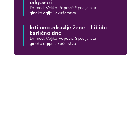
odgovori
Dr med. Veljko Popović Specijalista
ginekologije i akušerstva
Intimno zdravlje žene – Libido i
karlično dno
Dr med. Veljko Popović Specijalista
ginekologije i akušerstva