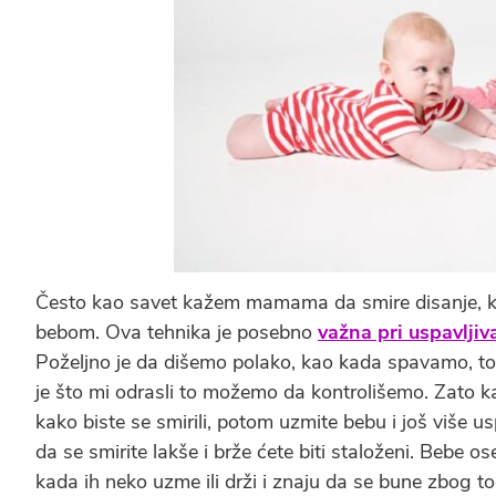
Često kao savet kažem mamama da smire disanje, ka
bebom. Ova tehnika je posebno
važna pri uspavljiv
Poželjno je da dišemo polako, kao kada spavamo, to 
je što mi odrasli to možemo da kontrolišemo. Zato ka
kako biste se smirili, potom uzmite bebu i još više 
da se smirite lakše i brže ćete biti staloženi. Bebe 
kada ih neko uzme ili drži i znaju da se bune zbog t