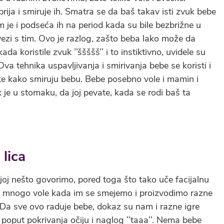
prija i smiruje ih. Smatra se da baš takav isti zvuk bebe
m je i podseća ih na period kada su bile bezbrižne u
zi s tim. Ovo je razlog, zašto beba lako može da
a koristile zvuk ’’ššššš’’ i to instiktivno, uvidele su
Ova tehnika uspavljivanja i smirivanja bebe se koristi i
ke kako smiruju bebu. Bebe posebno vole i mamin i
ok je u stomaku, da joj pevate, kada se rodi baš ta
lica
oj nešto govorimo, pored toga što tako uče facijalnu
ato mnogo vole kada im se smejemo i proizvodimo razne
Da sve ovo raduje bebe, dokaz su nam i razne igre
oput pokrivanja očiju i naglog ’’taaa’’. Nema bebe