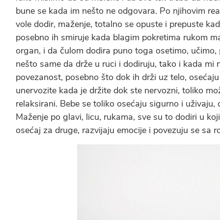
bune se kada im nešto ne odgovara. Po njihovim rea
vole dodir, maženje, totalno se opuste i prepuste ka
posebno ih smiruje kada blagim pokretima rukom ma
organ, i da čulom dodira puno toga osetimo, učimo,
nešto same da drže u ruci i dodiruju, tako i kada mi 
povezanost, posebno što dok ih drži uz telo, osećaju
unervozite kada je držite dok ste nervozni, toliko mo
relaksirani. Bebe se toliko osećaju sigurno i uživaju, 
Maženje po glavi, licu, rukama, sve su to dodiri u koj
osećaj za druge, razvijaju emocije i povezuju se sa ro