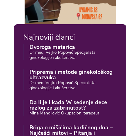
Najnoviji članci
Dvoroga materica
Dr med. Veljko Popović Specijalista
ginekologije i akušerstva
Priprema i metode ginekološkog
ultrazvuka
Dr med. Veljko Popović Specijalista
ginekologije i akušerstva
Da li je i kada W sedenje dece
razlog za zabrinutost?
Mina Manojlović Okupacioni terapeut
Briga o mišićima karličnog dna –
Najčešći mitovi – Pitanja i