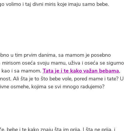
go volimo i taj divni miris koje imaju samo bebe.
osebno u tim prvim danima, sa mamom je posebno
 mirisom oseća svoju mamu, uživa i oseća se sigurno
m, kao i sa mamom.
Tata je i te kako važan bebama
,
nost. Ali šta je to što bebe vole, pored mame i tate? U
 divne osmehe, kojima se svi mnogo radujemo?
 bebe i te kako znaju šta im prija. I šta ne prija, i