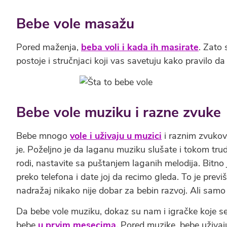
Bebe vole masažu
Pored maženja,
beba voli i kada ih masirate
. Zato
postoje i stručnjaci koji vas savetuju kako pravilo 
Bebe vole muziku i razne zvuke
Bebe mnogo
vole i uživaju u muzici
i raznim zvukovi
je. Poželjno je da laganu muziku slušate i tokom trud
rodi, nastavite sa puštanjem laganih melodija. Bitno 
preko telefona i date joj da recimo gleda. To je prev
nadražaj nikako nije dobar za bebin razvoj. Ali samo 
Da bebe vole muziku, dokaz su nam i igračke koje
bebe
u prvim mesecima.
Pored muzike, bebe uživaju