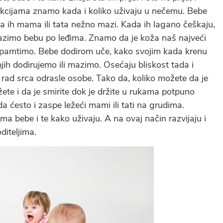
kcijama znamo kada i koliko uživaju u nečemu. Bebe
da ih mama ili tata nežno mazi. Kada ih lagano češkaju,
zimo bebu po leđima. Znamo da je koža naš najveći
 pamtimo. Bebe dodirom uče, kako svojim kada krenu
njih dodirujemo ili mazimo. Osećaju bliskost tada i
 rad srca odrasle osobe. Tako da, koliko možete da je
žete i da je smirite dok je držite u rukama potpuno
da ćesto i zaspe ležeći mami ili tati na grudima.
ima bebe i te kako uživaju. A na ovaj način razvijaju i
diteljima.