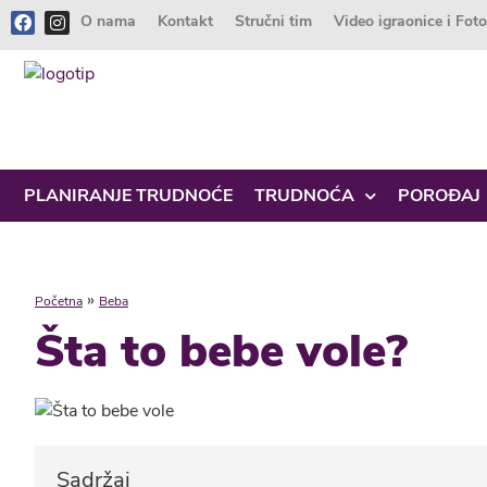
O nama
Kontakt
Stručni tim
Video igraonice i Fot
PLANIRANJE TRUDNOĆE
TRUDNOĆA
POROĐAJ
»
Početna
Beba
Šta to bebe vole?
Sadržaj