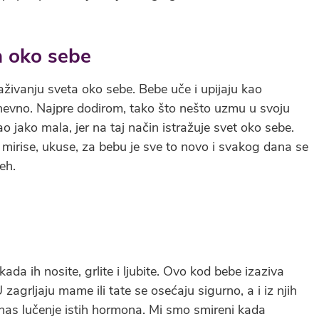
a oko sebe
aživanju sveta oko sebe. Bebe uče i upijaju kao
dnevno. Najpre dodirom, tako što nešto uzmu u svoju
o jako mala, jer na taj način istražuje svet oko sebe.
, mirise, ukuse, za bebu je sve to novo i svakog dana se
eh.
ada ih nosite, grlite i ljubite. Ovo kod bebe izaziva
 zagrljaju mame ili tate se osećaju sigurno, a i iz njih
d nas lučenje istih hormona. Mi smo smireni kada