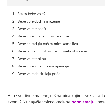
Šta to bebe vole?
Bebe vole dodir i maženje
Bebe vole masažu
Bebe vole muziku i razne zvuke
Bebe se raduju našim mimikama lica
Bebe uživaju u istraživanju sveta oko sebe
Bebe vole toplinu
Bebe vole smeh i zasmejavanje
Bebe vole da slušaju priče
Bebe su divne malene, nežna bića kojima se svi raduj
svemu? Mi najviše volimo kada se
bebe smeju
i pos