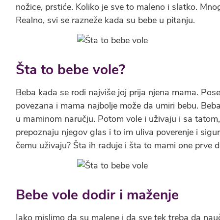
nožice, prstiće. Koliko je sve to maleno i slatko. Mno
Realno, svi se razneže kada su bebe u pitanju.
Šta to bebe vole?
Beba kada se rodi najviše joj prija njena mama. P
povezana i mama najbolje može da umiri bebu. Beba
u maminom naručju. Potom vole i uživaju i sa tato
prepoznaju njegov glas i to im uliva poverenje i sigur
čemu uživaju? Šta ih raduje i šta to mami one prve
Bebe vole dodir i maženje
Iako mislimo da su malene i da sve tek treba da nauče,