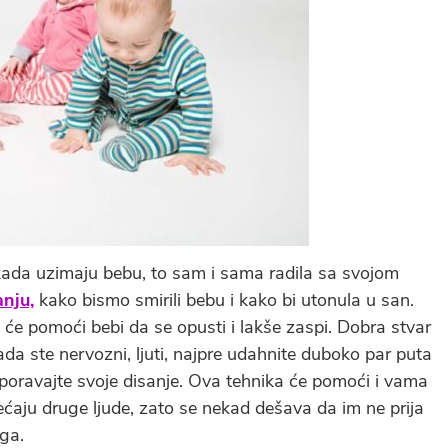
da uzimaju bebu, to sam i sama radila sa svojom
anju,
kako bismo smirili bebu i kako bi utonula u san.
će pomoći bebi da se opusti i lakše zaspi. Dobra stvar
da ste nervozni, ljuti, najpre udahnite duboko par puta
usporavajte svoje disanje. Ova tehnika će pomoći i vama
osećaju druge ljude, zato se nekad dešava da im ne prija
oga.