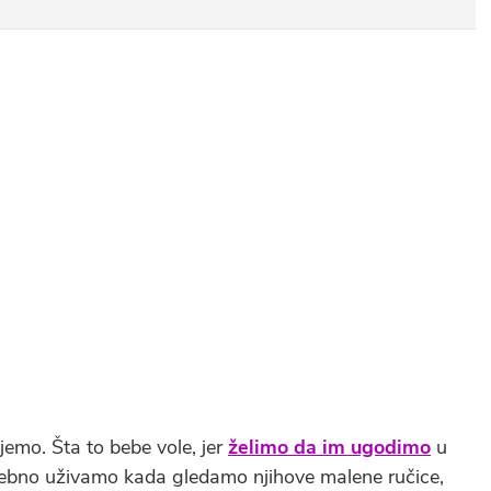
emo. Šta to bebe vole, jer
želimo da im ugodimo
u
ebno uživamo kada gledamo njihove malene ručice,