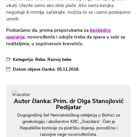
vikati. Ulazite samo ako dete plače. Ako samo kenjka,
negoduje ili mrmlja, sačekajte, možda će se i samo postepeno
umiriti.
Podsećamo da, prema preporukama za
bezbedno
spavanje
, novorođenče i odojče treba da spava u sobi sa
roditeljima, u sopstvenom krevetiću.
Kategorija:
Beba
,
Razvoj bebe
Datum objave članka:
05.11.2018.
Autor članka: Prim. dr Olga Stanojlović
Pedijatar
Dugogodišnji šef Neonatološkog odeljenja u Bolnici za
ginekologiju i akušerstvo KBC „Zvezdara“. Član je
Republičke komisije za podršku dojenja, porodične i
razvojne nege novorođenčeta.