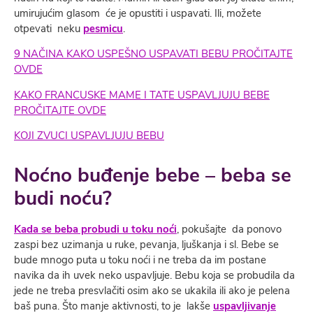
umirujućim glasom će je opustiti i uspavati. Ili, možete
otpevati neku
pesmicu
.
9 NAČINA KAKO USPEŠNO USPAVATI BEBU PROČITAJTE
OVDE
KAKO FRANCUSKE MAME I TATE USPAVLJUJU BEBE
PROČITAJTE OVDE
KOJI ZVUCI USPAVLJUJU BEBU
Noćno buđenje bebe – beba se
budi noću?
Kada se beba probudi u toku noći
, pokušajte da ponovo
zaspi bez uzimanja u ruke, pevanja, ljuškanja i sl. Bebe se
bude mnogo puta u toku noći i ne treba da im postane
navika da ih uvek neko uspavljuje. Bebu koja se probudila da
jede ne treba presvlačiti osim ako se ukakila ili ako je pelena
baš puna. Što manje aktivnosti, to je lakše
uspavljivanje