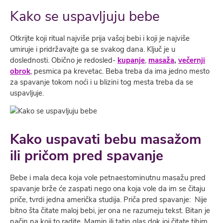
Kako se uspavljuju bebe
Otkrijte koji ritual najviše prija vašoj bebi i koji je najviše
umiruje i pridržavajte ga se svakog dana. Ključ je u
doslednosti. Obično je redosled-
kupanje
,
masaža
,
večernji
obrok
, pesmica pa krevetac. Beba treba da ima jedno mesto
za spavanje tokom noći i u blizini tog mesta treba da se
uspavljuje.
Kako uspavati bebu masažom
ili pričom pred spavanje
Bebe i mala deca koja vole petnaestominutnu masažu pred
spavanje brže će zaspati nego ona koja vole da im se čitaju
priče, tvrdi jedna američka studija. Priča pred spavanje: Nije
bitno šta čitate maloj bebi, jer ona ne razumeju tekst. Bitan je
način na koji to radite. Mamin ili tatin glas dok joj čitate tihim,