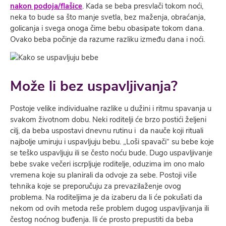
nakon podoja/flašice
. Kada se beba presvlači tokom noći,
neka to bude sa što manje svetla, bez maženja, obraćanja,
golicanja i svega onoga čime bebu obasipate tokom dana.
Ovako beba počinje da razume razliku između dana i noći.
Može li bez uspavljivanja?
Postoje velike individualne razlike u dužini i ritmu spavanja u
svakom životnom dobu. Neki roditelji će brzo postići željeni
cilj, da beba uspostavi dnevnu rutinu i da nauče koji rituali
najbolje umiruju i uspavljuju bebu. „Loši spavači“ su bebe koje
se teško uspavljuju ili se često noću bude. Dugo uspavljivanje
bebe svake večeri iscrpljuje roditelje, oduzima im ono malo
vremena koje su planirali da odvoje za sebe. Postoji više
tehnika koje se preporučuju za prevazilaženje ovog
problema. Na roditeljima je da izaberu da li će pokušati da
nekom od ovih metoda reše problem dugog uspavljivanja ili
čestog noćnog buđenja. Ili će prosto prepustiti da beba