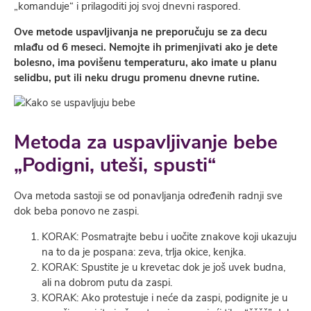
„komanduje“ i prilagoditi joj svoj dnevni raspored.
Ove metode uspavljivanja ne preporučuju se za decu
mlađu od 6 meseci. Nemojte ih primenjivati ako je dete
bolesno, ima povišenu temperaturu, ako imate u planu
selidbu, put ili neku drugu promenu dnevne rutine.
Metoda
za uspavljivanje bebe
„Podigni, uteši, spusti“
Ova metoda sastoji se od ponavljanja određenih radnji sve
dok beba ponovo ne zaspi.
KORAK: Posmatrajte bebu i uočite znakove koji ukazuju
na to da je pospana: zeva, trlja okice, kenjka.
KORAK: Spustite je u krevetac dok je još uvek budna,
ali na dobrom putu da zaspi.
KORAK: Ako protestuje i neće da zaspi, podignite je u