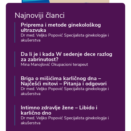
Najnoviji članci
Priprema i metode ginekološkog
ultrazvuka
Dr med. Veljko Popović Specijalista ginekologije i
akušerstva
Da li je i kada W sedenje dece razlog
za zabrinutost?
Mina Manojlović Okupacioni terapeut
Briga o mišićima karličnog dna –
Najčešći mitovi – Pitanja i odgovori
Dr med. Veljko Popović Specijalista ginekologije i
akušerstva
Intimno zdravlje žene – Libido i
karlično dno
Dr med. Veljko Popović Specijalista ginekologije i
akušerstva