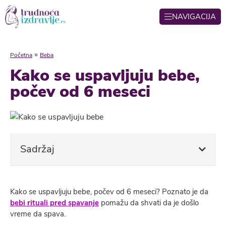
NAVIGACIJA
»
Početna
Beba
Kako se uspavljuju bebe,
počev od 6 meseci
Sadržaj
Kako se uspavljuju bebe, počev od 6 meseci? Poznato je da
bebi rituali pred spavanje
pomažu da shvati da je došlo
vreme da spava.