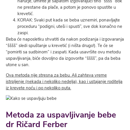
naručje, umirite je šapatom izgovarajući tiho “šššš” dok
ne prestane da plače, a potom je ponovo spustite u
krevetić.
KORAK: Svaki put kada se beba uznemiri, ponavljajte
proceduru “podigni, uteši i spusti”, sve dok konačno ne
zaspi.
Beba će naposletku shvatiti da nakon podizanja i izgovaranja
“šššš” sledi spuštanje u krevetić (i ništa drugo!). Te će se
“pomiriti sa sudbinom” i zaspati. Kada usavršite ovu metodu
uspavljivanja, biće dovoljno da izgovorite “šššš”, pa da beba
utone u san.
Ova metoda nije stresna za bebu. Ali zahteva vreme
istrpljenje (nekada i nekoliko nedelja), kao i ustajanje roditelja
iz krevete noću i po nekoliko puta.
Metoda za uspavljivanje bebe
dr Ričard Ferber