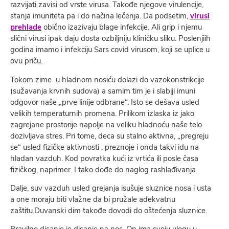
razvijati zavisi od vrste virusa. Takođe njegove virulencije,
stanja imuniteta pa i do načina lečenja. Da podsetim,
virusi
prehlade
obično izazivaju blage infekcije. Ali grip i njemu
slični virusi ipak daju dosta ozbiljniju kliničku sliku. Poslenjiih
godina imamo i infekciju Sars covid virusom, koji se uplice u
ovu priču.
Tokom zime u hladnom nosiću dolazi do vazokonstrikcije
(sužavanja krvnih sudova) a samim tim je i slabiji imuni
odgovor naše „prve linije odbrane“. Isto se dešava usled
velikih temperaturnih promena. Prilikom izlaska iz jako
zagrejane prostorije napolje na veliku hladnoću naše telo
dozivljava stres. Pri tome, deca su stalno aktivna, „pregreju
se“ usled fizičke aktivnosti , preznoje i onda takvi idu na
hladan vazduh. Kod povratka kući iz vrtića ili posle časa
fizičkog, naprimer. I tako dođe do naglog rashlađivanja.
Dalje, suv vazduh usled grejanja isušuje sluznice nosa i usta
a one moraju biti vlažne da bi pružale adekvatnu
zaštitu.Duvanski dim takođe dovodi do oštećenja sluznice.