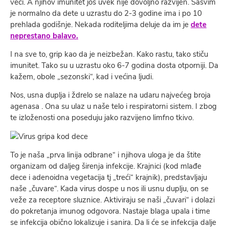
veći. A njihov imunitet još uvek nije dovoljno razvijen. Sasvim
je normalno da dete u uzrastu do 2-3 godine ima i po 10
prehlada godišnje. Nekada roditeljima deluje da im je
dete
neprestano balavo.
I na sve to, grip kao da je neizbežan. Kako rastu, tako stiču
imunitet. Tako su u uzrastu oko 6-7 godina dosta otporniji. Da
kažem, obole „sezonski“, kad i većina ljudi.
Nos, usna duplja i ždrelo se nalaze na udaru najvećeg broja
agenasa . Ona su ulaz u naše telo i respiratorni sistem. I zbog
te izloženosti ona poseduju jako razvijeno limfno tkivo.
To je naša „prva linija odbrane“ i njihova uloga je da štite
organizam od daljeg širenja infekcije. Krajnici (kod mlađe
dece i adenoidna vegetacija tj „treći“ krajnik), predstavljaju
naše „čuvare“. Kada virus dospe u nos ili usnu duplju, on se
veže za receptore sluznice. Aktiviraju se naši „čuvari“ i dolazi
do pokretanja imunog odgovora. Nastaje blaga upala i time
se infekcija obično lokalizuje i sanira. Da li će se infekcija dalje