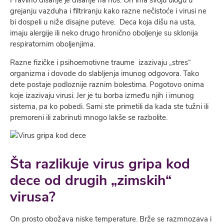
Pravilno disanje je disanje na nos. On ima svoju ulogu u
grejanju vazduha i filtriranju kako razne nečistoće i virusi ne
bi dospeli u niže disajne puteve. Deca koja dišu na usta,
imaju alergije ili neko drugo hronično oboljenje su sklonija
respiratornim oboljenjima.
Razne fizičke i psihoemotivne traume izazivaju „stres“
organizma i dovode do slabljenja imunog odgovora. Tako
dete postaje podloznije raznim bolestima. Pogotovo onima
koje izazivaju virusi. Jer je tu borba između njih i imunog
sistema, pa ko pobedi. Sami ste primetili da kada ste tužni ili
premoreni ili zabrinuti mnogo lakše se razbolite.
Šta razlikuje virus gripa kod
dece od drugih „zimskih“
virusa?
On prosto obožava niske temperature. Brže se razmnozava i