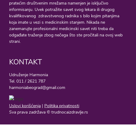
pratećim društvenim mrežama namenjen je isključivo
informisanju. Uvek potražite savet svog lekara ili drugog
kvalifikovanog zdravstvenog radnika s bilo kojim pitanjima
koja imate u vezi s medicinskim stanjem. Nikada ne
zanemarujte profesionalni medicinski savet niti treba da
odgađate traženje zbog nečega što ste pročitali na ovoj web
strani.
KONTAKT
Udruženje Harmonia
Tel. 011 / 2621 787
harmoniabeograd@gmail.com
Uslovi korišćenja
|
Politika privatnosti
Sva prava zadržava © trudnocaizdravlje.rs