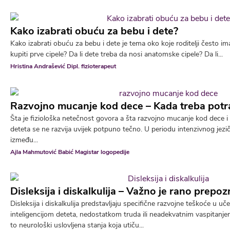
Kako izabrati obuću za bebu i dete?
Kako izabrati obuću za bebu i dete je tema oko koje roditelji često i
kupiti prve cipele? Da li dete treba da nosi anatomske cipele? Da li...
Hristina Andrašević Dipl. fizioterapeut
Razvojno mucanje kod dece – Kada treba potr
Šta je fiziološka netečnost govora a šta razvojno mucanje kod dece i 
deteta se ne razvija uvijek potpuno tečno. U periodu intenzivnog jezi
između...
Ajla Mahmutović Babić Magistar logopedije
Disleksija i diskalkulija – Važno je rano prepo
Disleksija i diskalkulija predstavljaju specifične razvojne teškoće u u
inteligencijom deteta, nedostatkom truda ili neadekvatnim vaspitanj
to neurološki uslovljena stanja koja utiču...