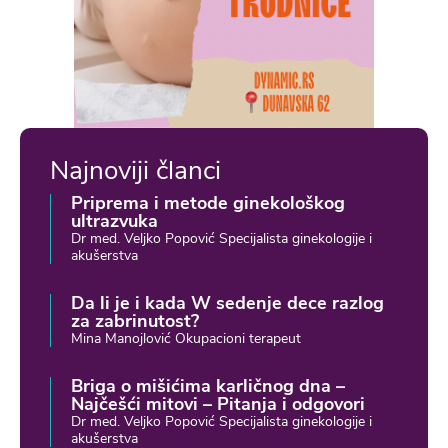
Najnoviji članci
Priprema i metode ginekološkog
ultrazvuka
Dr med. Veljko Popović Specijalista ginekologije i
akušerstva
Da li je i kada W sedenje dece razlog
za zabrinutost?
Mina Manojlović Okupacioni terapeut
Briga o mišićima karličnog dna –
Najčešći mitovi – Pitanja i odgovori
Dr med. Veljko Popović Specijalista ginekologije i
akušerstva