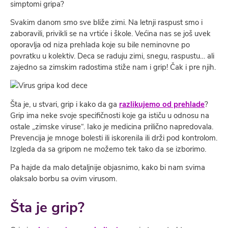
simptomi gripa?
Svakim danom smo sve bliže zimi. Na letnji raspust smo i
zaboravili, privikli se na vrtiće i škole. Većina nas se još uvek
oporavlja od niza prehlada koje su bile neminovne po
povratku u kolektiv. Deca se raduju zimi, snegu, raspustu… ali
zajedno sa zimskim radostima stiže nam i grip! Čak i pre njih.
Šta je, u stvari, grip i kako da ga
razlikujemo od prehlade
?
Grip ima neke svoje specifičnosti koje ga ističu u odnosu na
ostale „zimske viruse“. Iako je medicina prilično napredovala.
Prevencija je mnoge bolesti ili iskorenila ili drži pod kontrolom.
Izgleda da sa gripom ne možemo tek tako da se izborimo.
Pa hajde da malo detaljnije objasnimo, kako bi nam svima
olaksalo borbu sa ovim virusom.
Šta je grip?