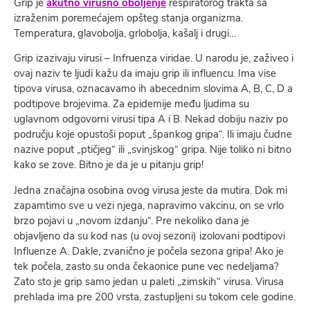
Grip je
akutno virusno oboljenje
respiratorog trakta sa
izraženim poremećajem opšteg stanja organizma.
Temperatura, glavobolja, grlobolja, kašalj i drugi…
Grip izazivaju virusi – Infruenza viridae. U narodu je, zaživeo i
ovaj naziv te ljudi kažu da imaju grip ili influencu. Ima vise
tipova virusa, oznacavamo ih abecednim slovima A, B, C, D a
podtipove brojevima. Za epidemije među ljudima su
uglavnom odgovorni virusi tipa A i B. Nekad dobiju naziv po
području koje opustoši poput „špankog gripa“. Ili imaju čudne
nazive poput „ptičjeg“ ili „svinjskog“ gripa. Nije toliko ni bitno
kako se zove. Bitno je da je u pitanju grip!
Jedna značajna osobina ovog virusa jeste da mutira. Dok mi
zapamtimo sve u vezi njega, napravimo vakcinu, on se vrlo
brzo pojavi u „novom izdanju“. Pre nekoliko dana je
objavljeno da su kod nas (u ovoj sezoni) izolovani podtipovi
Influenze A. Dakle, zvanično je počela sezona gripa! Ako je
tek počela, zasto su onda čekaonice pune vec nedeljama?
Zato sto je grip samo jedan u paleti „zimskih“ virusa. Virusa
prehlada ima pre 200 vrsta, zastupljeni su tokom cele godine.