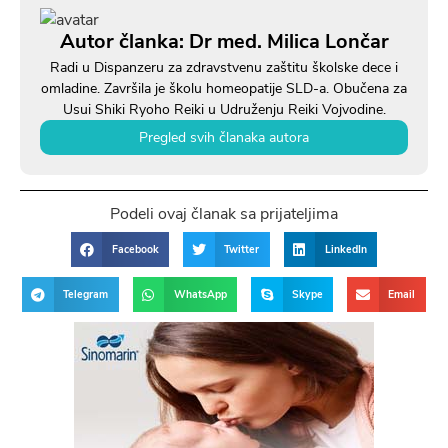
Autor članka: Dr med. Milica Lončar
Radi u Dispanzeru za zdravstvenu zaštitu školske dece i
omladine. Završila je školu homeopatije SLD-a. Obučena za
Usui Shiki Ryoho Reiki u Udruženju Reiki Vojvodine.
Pregled svih članaka autora
Podeli ovaj članak sa prijateljima
Facebook
Twitter
LinkedIn
Telegram
WhatsApp
Skype
Email