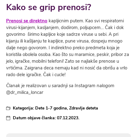
Kako se grip prenosi?
Prenosi se direktno
kapljicnim putem. Kao svi respiratorni
virusi-kijanjem, kasljanjem, dodirom, poljupcem… Čak i dok
govorimo širimo kapljice koje sadrze viruse u sebi. A pri
kijanju ili kašljanju te kapljice, pune virusa, dospeju mnogo
dalje nego govorom. I indirektno preko predmeta koja je
koristila obolela osoba. Kao što su maramice, peskir, pribor za
jelo, igračke, mobilni telefoni! Zato se najlakše prenose u
vrtićima. Zaigrana deca nemaju kad ni nosić da obrišu a vrlo
rado dele igračke. Čak i cucle!
Članak je realizovan u saradnji sa Instagram nalogom
@dr_milica_loncar
Kategorija:
Dete 1-7 godina
,
Zdravlje deteta
Datum objave članka:
07.12.2023.