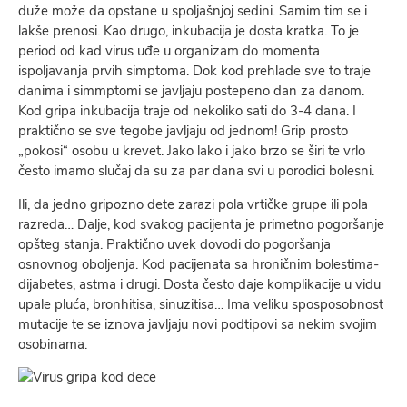
duže može da opstane u spoljašnjoj sedini. Samim tim se i
lakše prenosi. Kao drugo, inkubacija je dosta kratka. To je
period od kad virus uđe u organizam do momenta
ispoljavanja prvih simptoma. Dok kod prehlade sve to traje
danima i simmptomi se javljaju postepeno dan za danom.
Kod gripa inkubacija traje od nekoliko sati do 3-4 dana. I
praktično se sve tegobe javljaju od jednom! Grip prosto
„pokosi“ osobu u krevet. Jako lako i jako brzo se širi te vrlo
često imamo slučaj da su za par dana svi u porodici bolesni.
Ili, da jedno gripozno dete zarazi pola vrtičke grupe ili pola
razreda… Dalje, kod svakog pacijenta je primetno pogoršanje
opšteg stanja. Praktično uvek dovodi do pogoršanja
osnovnog oboljenja. Kod pacijenata sa hroničnim bolestima-
dijabetes, astma i drugi. Dosta često daje komplikacije u vidu
upale pluća, bronhitisa, sinuzitisa… Ima veliku sposposobnost
mutacije te se iznova javljaju novi podtipovi sa nekim svojim
osobinama.