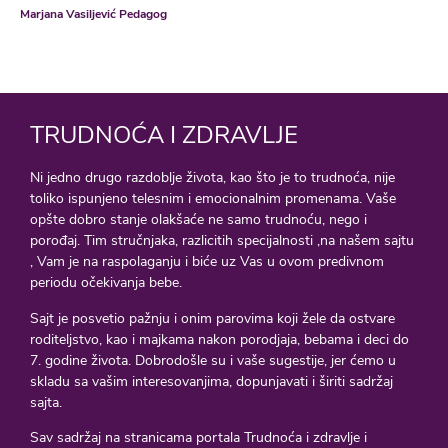
Marjana Vasiljević Pedagog
TRUDNOĆA I ZDRAVLJE
Ni jedno drugo razdoblje života, kao što je to trudnoća, nije
toliko ispunjeno telesnim i emocionalnim promenama. Vaše
opšte dobro stanje olakšaće ne samo trudnoću, nego i
porođaj. Tim stručnjaka, razlicitih specijalnosti ,na našem sajtu
, Vam je na raspolaganju i biće uz Vas u ovom predivnom
periodu očekivanja bebe.
Sajt je posvetio pažnju i onim parovima koji žele da ostvare
roditeljstvo, kao i majkama nakon porodjaja, bebama i deci do
7. godine života. Dobrodošle su i vaše sugestije, jer ćemo u
skladu sa vašim interesovanjima, dopunjavati i širiti sadržaj
sajta.
Sav sadržaj na stranicama portala Trudnoća i zdravlje i