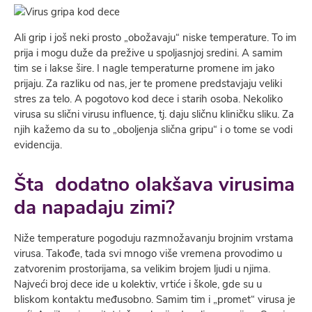
Ali grip i još neki prosto „obožavaju“ niske temperature. To im
prija i mogu duže da prežive u spoljasnjoj sredini. A samim
tim se i lakse šire. I nagle temperaturne promene im jako
prijaju. Za razliku od nas, jer te promene predstavjaju veliki
stres za telo. A pogotovo kod dece i starih osoba. Nekoliko
virusa su slični virusu influence, tj. daju sličnu kliničku sliku. Za
njih kažemo da su to „oboljenja slična gripu“ i o tome se vodi
evidencija.
Šta dodatno olakšava virusima
da napadaju zimi?
Niže temperature pogoduju razmnožavanju brojnim vrstama
virusa. Takođe, tada svi mnogo više vremena provodimo u
zatvorenim prostorijama, sa velikim brojem ljudi u njima.
Najveći broj dece ide u kolektiv, vrtiće i škole, gde su u
bliskom kontaktu međusobno. Samim tim i „promet“ virusa je