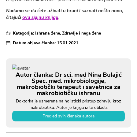
Nadamo se da ćete uživati u hrani i saznati nešto novo,
čitajući
ovu sjajnu knjigu
.
Kategorija:
Ishrana žene
,
Zdravlje i nega žene
Datum objave članka:
15.01.2021.
Autor članka: Dr sci. med Nina Bulajić
Spec. med. mikrobiologije,
makrobiotički terapeut i savetnica za
makrobiotičku ishranu
Doktorka je usmerena na holisticki pristup zdravlju kroz
makrobiotiku. Autor je knjiga iz te oblasti.
Pregled svih članaka autora