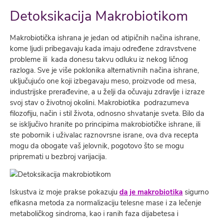
Detoksikacija Makrobiotikom
Makrobiotička ishrana je jedan od atipičnih načina ishrane,
kome ljudi pribegavaju kada imaju određene zdravstvene
probleme ili kada donesu takvu odluku iz nekog ličnog
razloga. Sve je više poklonika alternativnih načina ishrane,
uključujućo one koji izbegavaju meso, proizvode od mesa,
industrijske prerađevine, a u želji da očuvaju zdravlje i izraze
svoj stav o životnoj okolini. Makrobiotika podrazumeva
filozofiju, način i stil života, odnosno shvatanje sveta. Bilo da
se isključivo hranite po principima makrobiotičke ishrane, ili
ste pobornik i uživalac raznovrsne israne, ova dva recepta
mogu da obogate vaš jelovnik, pogotovo što se mogu
pripremati u bezbroj varijacija.
Iskustva iz moje prakse pokazuju
da je makrobiotika
sigurno
efikasna metoda za normalizaciju telesne mase i za lečenje
metaboličkog sindroma, kao i ranih faza dijabetesa i