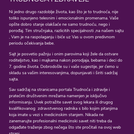
Ni jedno drugo razdoblje života, kao što je to trudnoća, nije
toliko ispunjeno telesnim i emocionalnim promenama. Vaše
opšte dobro stanje olakšaće ne samo trudnoću, nego i
porođaj. Tim stručnjaka, razlicitih specijalnosti ,na našem sajtu
, Vam je na raspolaganju i biće uz Vas u ovom predivnom
periodu očekivanja bebe.
Sajt je posvetio pažnju i onim parovima koji žele da ostvare
roditeljstvo, kao i majkama nakon porodjaja, bebama i deci do
7. godine života. Dobrodošle su i vaše sugestije, jer ćemo u
skladu sa vašim interesovanjima, dopunjavati i širiti sadržaj
sajta.
Sav sadržaj na stranicama portala Trudnoća i zdravlje i
pratećim društvenim mrežama namenjen je isključivo
informisanju. Uvek potražite savet svog lekara ili drugog
kvalifikovanog zdravstvenog radnika s bilo kojim pitanjima
koja imate u vezi s medicinskim stanjem. Nikada ne
zanemarujte profesionalni medicinski savet niti treba da
odgađate traženje zbog nečega što ste pročitali na ovoj web
strani.