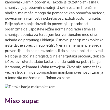
kardiovaskularnih oboljenja. Takođe je izuzetno efikasna u
smanjivanju probavnih smetnji. U svim ostalim hroničnim
oboljenjima može mnogo da pomogne kao pomoćna metoda,
povećanjem vitalnosti i pokretljivosti, izdržljivosti, imuniteta.
Bolje opšte stanje dovodi do povećanja sposobnosti
organizma da uspostavi režim normalnog rada i time se
smanjuje potreba za terapijom konvencionalne medicine,
nekada do potpunog ukidanja. Osnovni princip makrobiotike
jeste „Bolje sprečiti nego lečiti”. Njena namena je, pre svega,
prevencija – da se ne razbolimo ili da se neka bolest ne vrati.
Najbolje je doći na pregled, tj. na energetsku procenu, dok ste
još zdravi, utvrditi slabe tačke, a onda raditi na pobolj­ šanju
ishranom, vežbama i ličnim razvojem. Život nije samo težak,
već je i lep, a mi ga upropastimo manjkom svesnosti i znanja
o tome šta možemo da učinimo za sebe.
Miso supa: