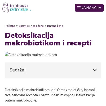
NAVIGACIJA
»
»
Početna
Zdravlje i nega žene
Ishrana žene
Detoksikacija
makrobiotikom i recepti
Sadržaj
Detoksikacija makrobiotikom, da! O makrobiotičkoj ishrani i
dva osnovna recepta Cvijete Mesić iz knjige Detoksikacija
putem makrobiotike.