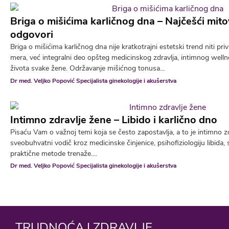
Briga o mišićima karličnog dna – Najčešći mitov
odgovori
Briga o mišićima karličnog dna nije kratkotrajni estetski trend niti p
mera, već integralni deo opšteg medicinskog zdravlja, intimnog wellne
života svake žene. Održavanje mišićnog tonusa...
Dr med. Veljko Popović Specijalista ginekologije i akušerstva
Intimno zdravlje žene – Libido i karlično dno
Pisaću Vam o važnoj temi koja se često zapostavlja, a to je intimno z
sveobuhvatni vodič kroz medicinske činjenice, psihofiziologiju libida,
praktične metode trenaže....
Dr med. Veljko Popović Specijalista ginekologije i akušerstva
TRUDNOĆA I ZDRAVLJE