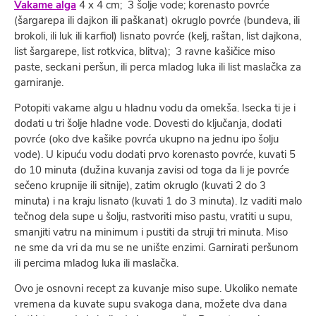
Vakame alga
4 x 4 cm; 3 šolje vode; korenasto povrće
(šargarepa ili dajkon ili paškanat) okruglo povrće (bundeva, ili
brokoli, ili luk ili karfiol) lisnato povrće (kelj, raštan, list dajkona,
list šargarepe, list rotkvica, blitva); 3 ravne kašičice miso
paste, seckani peršun, ili perca mladog luka ili list maslačka za
garniranje.
Potopiti vakame algu u hladnu vodu da omekša. Isecka­ ti je i
dodati u tri šolje hladne vode. Dovesti do ključanja, dodati
povrće (oko dve kašike povrća ukupno na jednu ipo šolju
vode). U kipuću vodu dodati prvo korenasto povrće, kuvati 5
do 10 minuta (dužina kuvanja zavisi od toga da li je povrće
sečeno krupnije ili sitnije), zatim okruglo (kuvati 2 do 3
minuta) i na kraju lisnato (kuvati 1 do 3 minuta). Iz­ vaditi malo
tečnog dela supe u šolju, rastvoriti miso pastu, vratiti u supu,
smanjiti vatru na minimum i pustiti da struji tri minuta. Miso
ne sme da vri da mu se ne unište enzimi. Garnirati peršunom
ili percima mladog luka ili maslačka.
Ovo je osnovni recept za kuvanje miso supe. Ukoliko nemate
vremena da kuvate supu svakoga dana, možete dva dana