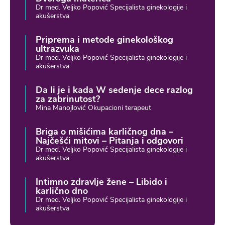
Dr med. Veljko Popović Specijalista ginekologije i
akušerstva
Priprema i metode ginekološkog
ultrazvuka
Dr med. Veljko Popović Specijalista ginekologije i
akušerstva
Da li je i kada W sedenje dece razlog
za zabrinutost?
Mina Manojlović Okupacioni terapeut
Briga o mišićima karličnog dna –
Najčešći mitovi – Pitanja i odgovori
Dr med. Veljko Popović Specijalista ginekologije i
akušerstva
Intimno zdravlje žene – Libido i
karlično dno
Dr med. Veljko Popović Specijalista ginekologije i
akušerstva