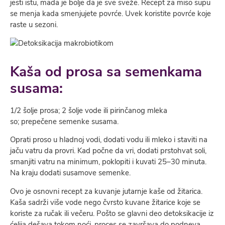
jesti istu, mada je bolje da je sve sveže. Recept za miso supu
se menja kada smenjujete povrće. Uvek koristite povr­će koje
raste u sezoni.
Kaša od prosa sa semenkama
susama:
1/2 šolje prosa; 2 šolje vode ili pirinčanog mleka
so; prepečene semenke susama.
Oprati proso u hladnoj vodi, dodati vodu ili mleko i staviti na
jaču vatru da provri. Kad počne da vri, dodati prstohvat soli,
smanjiti vatru na minimum, poklopiti i kuvati 25–30 minuta.
Na kraju dodati susamove semenke.
Ovo je osnovni recept za kuvanje jutarnje kaše od žitarica.
Kaša sadrži više vode nego čvrsto kuvane žitarice koje se
koriste za ručak ili večeru. Pošto se glavni deo detoksikacije iz
ćelija dešava tokom noći, proces se završava do podneva.