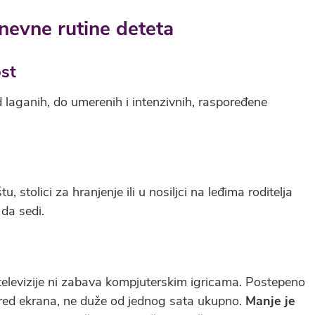
nevne rutine deteta
st
 laganih, do umerenih i intenzivnih, raspoređene
 stolici za hranjenje ili u nosiljci na leđima roditelja
da sedi.
televizije ni zabava kompjuterskim igricama. Postepeno
red ekrana, ne duže od jednog sata ukupno.
Manje je