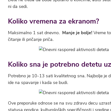
ni da sedi.
Koliko vremena za ekranom?
Maksimalno 1 sat dnevno.
Manje je bolje!
Vreme tok
čitanje ili pričanje priča.
Koliko sna je potrebno detetu uzr
Potrebno je 10-13 sati kvalitetnog sna. Najbolje je 
ide na spavanje i kada se budi.
Ove preporuke odnose se na svu zdravu decu uzras
statusa prodice, kulturoloških specifičnosti i sredine