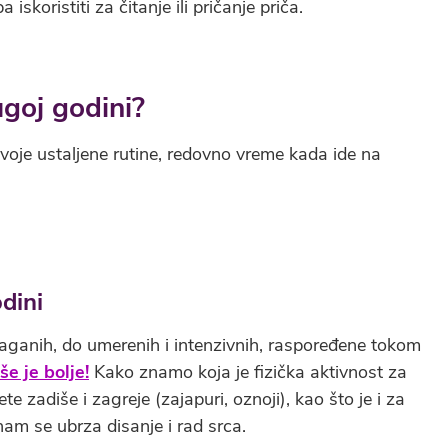
skoristiti za čitanje ili pričanje priča.
ugoj godini?
svoje ustaljene rutine, redovno vreme kada ide na
odini
 laganih, do umerenih i intenzivnih, raspoređene tokom
še je bolje!
Kako znamo koja je fizička aktivnost za
e zadiše i zagreje (zajapuri, oznoji), kao što je i za
nam se ubrza disanje i rad srca.