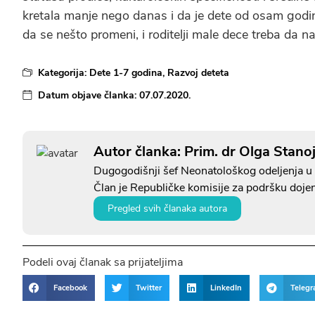
kretala manje nego danas i da je dete od osam godi
da se nešto promeni, i roditelji male dece treba da
Kategorija:
Dete 1-7 godina
,
Razvoj deteta
Datum objave članka:
07.07.2020.
Autor članka: Prim. dr Olga Stanoj
Dugogodišnji šef Neonatološkog odeljenja u 
Član je Republičke komisije za podršku doje
Pregled svih članaka autora
Podeli ovaj članak sa prijateljima
Facebook
Twitter
LinkedIn
Teleg