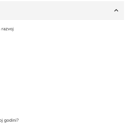
 razvoj
oj godini?