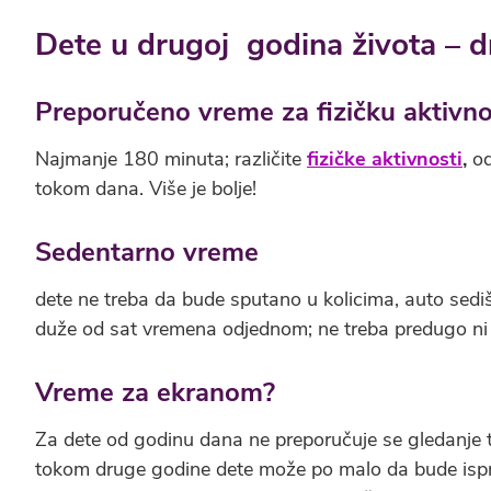
Dete u drugoj godina života – d
Preporučeno vreme za fizičku aktivno
Najmanje 180 minuta; različite
f
izičke aktivnosti
,
od
tokom dana. Više je bolje!
Sedentarno vreme
dete ne treba da bude sputano u kolicima, auto sedištu,
duže od sat vremena odjednom; ne treba predugo ni 
Vreme za ekranom?
Za dete od godinu dana ne preporučuje se gledanje 
tokom druge godine dete može po malo da bude isp