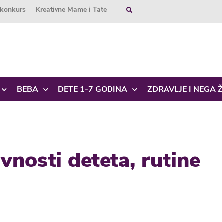
okonkurs
Kreativne Mame i Tate
BEBA
DETE 1-7 GODINA
ZDRAVLJE I NEGA 
vnosti deteta, rutine