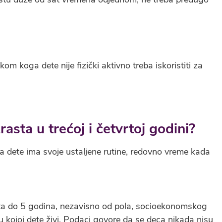
om koga dete nije fizički aktivno treba iskoristiti za
asta u trećoj i četvrtoj godini?
da dete ima svoje ustaljene rutine, redovno vreme kada
ta do 5 godina, nezavisno od pola, socioekonomskog
 u kojoj dete živi. Podaci govore da se deca nikada nisu