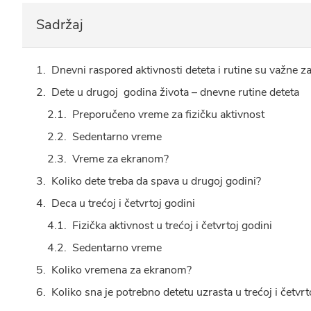
Sadržaj
Dnevni raspored aktivnosti deteta i rutine su važne za
Dete u drugoj godina života – dnevne rutine deteta
Preporučeno vreme za fizičku aktivnost
Sedentarno vreme
Vreme za ekranom?
Koliko dete treba da spava u drugoj godini?
Deca u trećoj i četvrtoj godini
Fizička aktivnost u trećoj i četvrtoj godini
Sedentarno vreme
Koliko vremena za ekranom?
Koliko sna je potrebno detetu uzrasta u trećoj i četvrt