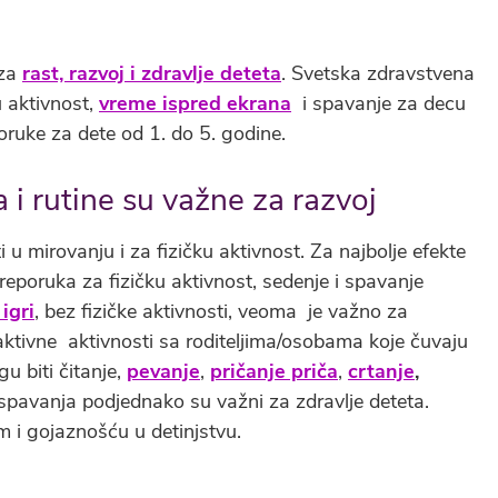
 za
rast, razvoj i zdravlje deteta
. Svetska zdravstvena
u aktivnost,
vreme ispred ekrana
i spavanje za decu
ruke za dete od 1. do 5. godine.
 i rutine su važne za razvoj
u mirovanju i za fizičku aktivnost. Za najbolje efekte
reporuka za fizičku aktivnost, sedenje i spavanje
igri
, bez fizičke aktivnosti, veoma je važno za
raktivne aktivnosti sa roditeljima/osobama koje čuvaju
u biti čitanje,
pevanje
,
pričanje priča
,
crtanje
,
 spavanja podjednako su važni za zdravlje deteta.
 i gojaznošću u detinjstvu.