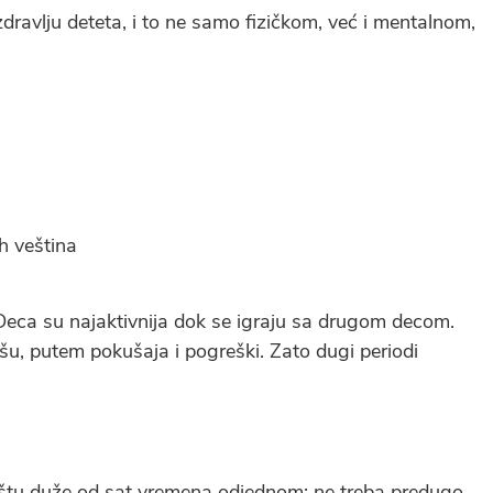
dravlju deteta, i to ne samo fizičkom, već i mentalnom,
h veština
. Deca su najaktivnija dok se igraju sa drugom decom.
išu, putem pokušaja i pogreški. Zato dugi periodi
ištu duže od sat vremena odjednom; ne treba predugo