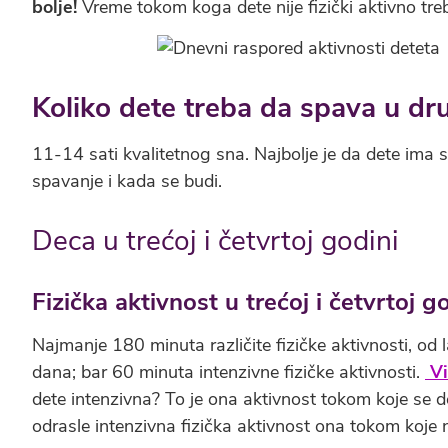
bolje!
Vreme tokom koga dete nije fizički aktivno treba i
Koliko dete treba da spava u dr
11-14 sati kvalitetnog sna. Najbolje je da dete ima 
spavanje i kada se budi.
Deca u trećoj i četvrtoj godini
Fizička aktivnost u trećoj i četvrtoj g
Najmanje 180 minuta različite fizičke aktivnosti, od
dana; bar 60 minuta intenzivne fizičke aktivnosti.
Vi
dete intenzivna? To je ona aktivnost tokom koje se det
odrasle intenzivna fizička aktivnost ona tokom koje 