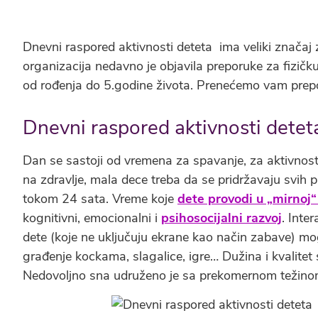
Dnevni raspored aktivnosti deteta ima veliki značaj
organizacija nedavno je objavila preporuke za fizičk
od rođenja do 5.godine života. Prenećemo vam prepo
Dnevni raspored aktivnosti deteta
Dan se sastoji od vremena za spavanje, za aktivnosti 
na zdravlje, mala dece treba da se pridržavaju svih p
tokom 24 sata. Vreme koje
dete provodi u „mirnoj“ 
kognitivni, emocionalni i
psihosocijalni razvoj
. Inte
dete (koje ne uključuju ekrane kao način zabave) mog
građenje kockama, slagalice, igre… Dužina i kvalitet
Nedovoljno sna udruženo je sa prekomernom težinom