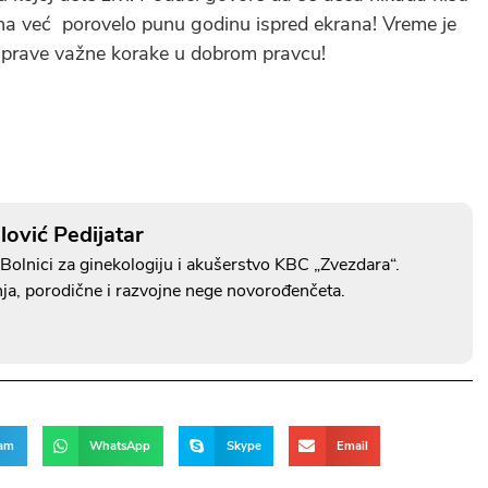
na već porovelo punu godinu ispred ekrana! Vreme je
 naprave važne korake u dobrom pravcu!
lović Pedijatar
Bolnici za ginekologiju i akušerstvo KBC „Zvezdara“.
nja, porodične i razvojne nege novorođenčeta.
ram
WhatsApp
Skype
Email