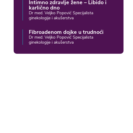
Intimno zdravlje žene – Libido i
karlično dno
Dr med. Veljko Popović Specijalista
ginekologije i akušerstva
Fibroadenom dojke u trudnoći
Dr med. Veljko Popović Specijalista
ginekologije i akušerstva