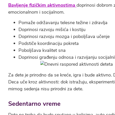
Bavljenje fizičkim aktivnostima
doprinosi dobrom z
emocionalnom i socijalnom.
Pomaže održavanju telesne težine i zdravlja
Doprinosi razvoju mišića i kostiju
Doprinosi razvoju mozga i poboljšava učenje
Podstiče koordinaciju pokreta
Poboljšava kvalitet sna
Doprinosi građenju odnosa i razvijanju socijalni
Za dete je prirodno da se kreće, igra i bude aktivno
Deca uče kroz aktivnosti: dok istražuju, eksperiment
mirnog sedenja nisu prirodni za dete.
Sedentarno vreme
Dete ne treba da bude sputano u kolicima, auto sed