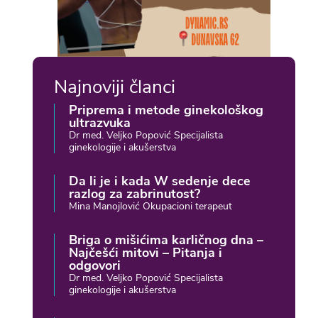
Najnoviji članci
Priprema i metode ginekološkog
ultrazvuka
Dr med. Veljko Popović Specijalista
ginekologije i akušerstva
Da li je i kada W sedenje dece
razlog za zabrinutost?
Mina Manojlović Okupacioni terapeut
Briga o mišićima karličnog dna –
Najčešći mitovi – Pitanja i
odgovori
Dr med. Veljko Popović Specijalista
ginekologije i akušerstva