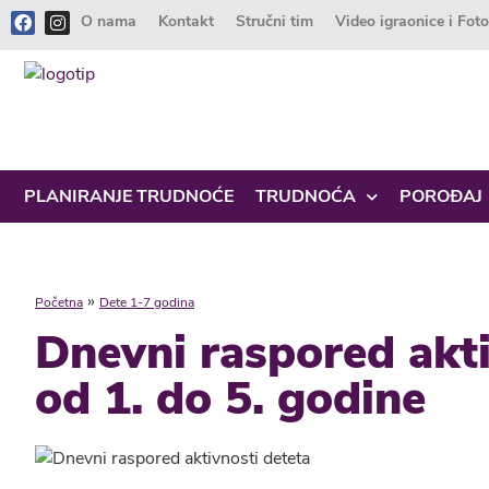
O nama
Kontakt
Stručni tim
Video igraonice i Fot
PLANIRANJE TRUDNOĆE
TRUDNOĆA
POROĐAJ
»
Početna
Dete 1-7 godina
Dnevni raspored akti
od 1. do 5. godine