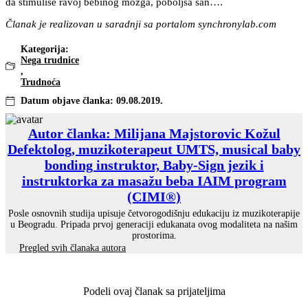
da stimuliše ravoj bebinog mozga, poboljša san….
Članak je realizovan u saradnji sa portalom synchronylab.com
Kategorija:
Nega trudnice
,
Trudnoća
Datum objave članka:
09.08.2019.
Autor članka: Milijana Majstorovic Kožul
Defektolog, muzikoterapeut UMTS, musical baby
bonding instruktor, Baby-Sign jezik i
instruktorka za masažu beba IAIM program
(CIMI®)
Posle osnovnih studija upisuje četvorogodišnju edukaciju iz muzikoterapije
u Beogradu. Pripada prvoj generaciji edukanata ovog modaliteta na našim
prostorima.
Pregled svih članaka autora
Podeli ovaj članak sa prijateljima