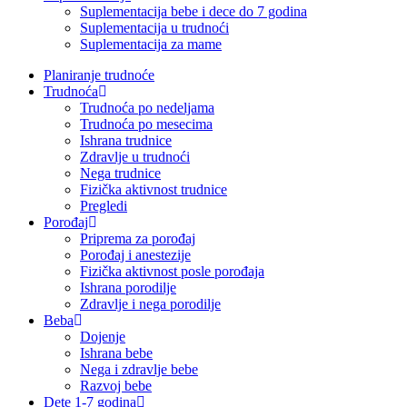
Suplementacija bebe i dece do 7 godina
Suplementacija u trudnoći
Suplementacija za mame
Planiranje trudnoće
Trudnoća
Trudnoća po nedeljama
Trudnoća po mesecima
Ishrana trudnice
Zdravlje u trudnoći
Nega trudnice
Fizička aktivnost trudnice
Pregledi
Porođaj
Priprema za porođaj
Porođaj i anestezije
Fizička aktivnost posle porođaja
Ishrana porodilje
Zdravlje i nega porodilje
Beba
Dojenje
Ishrana bebe
Nega i zdravlje bebe
Razvoj bebe
Dete 1-7 godina