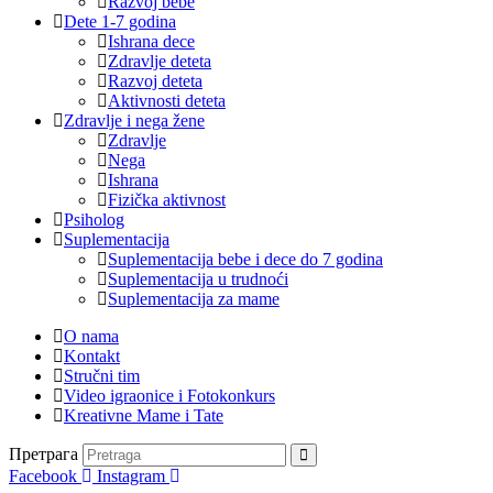
Razvoj bebe
Dete 1-7 godina
Ishrana dece
Zdravlje deteta
Razvoj deteta
Aktivnosti deteta
Zdravlje i nega žene
Zdravlje
Nega
Ishrana
Fizička aktivnost
Psiholog
Suplementacija
Suplementacija bebe i dece do 7 godina
Suplementacija u trudnoći
Suplementacija za mame
O nama
Kontakt
Stručni tim
Video igraonice i Fotokonkurs
Kreativne Mame i Tate
Претрага
Facebook
Instagram