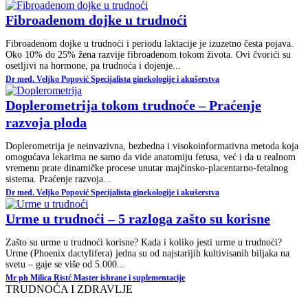
Fibroadenom dojke u trudnoći
Fibroadenom dojke u trudnoći i periodu laktacije je izuzetno česta pojava.
Oko 10% do 25% žena razvije fibroadenom tokom života. Ovi čvorići su
osetljivi na hormone, pa trudnoća i dojenje...
Dr med. Veljko Popović Specijalista ginekologije i akušerstva
Doplerometrija tokom trudnoće – Praćenje
razvoja ploda
Doplerometrija je neinvazivna, bezbedna i visokoinformativna metoda koja
omogućava lekarima ne samo da vide anatomiju fetusa, već i da u realnom
vremenu prate dinamičke procese unutar majčinsko-placentarno-fetalnog
sistema. Praćenje razvoja...
Dr med. Veljko Popović Specijalista ginekologije i akušerstva
Urme u trudnoći – 5 razloga zašto su korisne
Zašto su urme u trudnoći korisne? Kada i koliko jesti urme u trudnoći?
Urme (Phoenix dactylifera) jedna su od najstarijih kultivisanih biljaka na
svetu – gaje se više od 5.000...
Mr ph Milica Ristć Master ishrane i suplementacije
TRUDNOĆA I ZDRAVLJE