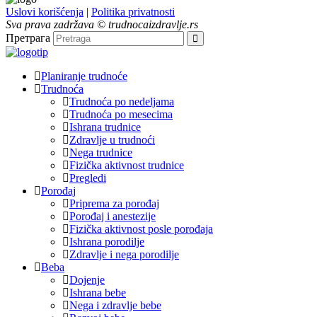
Uslovi korišćenja
|
Politika privatnosti
Sva prava zadržava © trudnocaizdravlje.rs
Претрага
Planiranje trudnoće
Trudnoća
Trudnoća po nedeljama
Trudnoća po mesecima
Ishrana trudnice
Zdravlje u trudnoći
Nega trudnice
Fizička aktivnost trudnice
Pregledi
Porođaj
Priprema za porođaj
Porođaj i anestezije
Fizička aktivnost posle porođaja
Ishrana porodilje
Zdravlje i nega porodilje
Beba
Dojenje
Ishrana bebe
Nega i zdravlje bebe