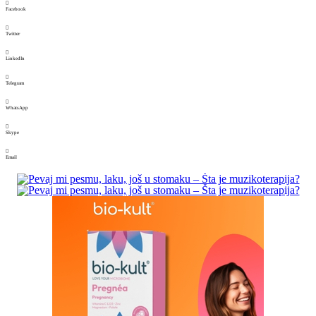
Facebook
Twitter
LinkedIn
Telegram
WhatsApp
Skype
Email