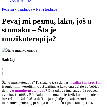
NAVIGACIJA
Početna
»
Trudnoća
»
Nega trudnice
Pevaj mi pesmu, laku, još u
stomaku – Šta je
muzikoterapija?
Sadržaj
Šta je muzikoterapija? Poznata je teza da nas
muzika čini sretnijim
,
ispunjenijim, veselijim, opuštenijim. A kako ona deluje na bebicu
dok je
u maminom
stomaku
? Ona takođe ima snagu da podseti,
evocira, inspiriše. Bilo kako bilo, muzika je jezik koji komunicira
bez reči i možda baš ta definicija najbolje opisuje esenciju
muzikoterapeutskog pristupa na trudnoću i prenatalni period.