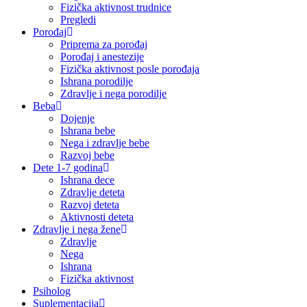
Fizička aktivnost trudnice
Pregledi
Porođaj
Priprema za porođaj
Porođaj i anestezije
Fizička aktivnost posle porođaja
Ishrana porodilje
Zdravlje i nega porodilje
Beba
Dojenje
Ishrana bebe
Nega i zdravlje bebe
Razvoj bebe
Dete 1-7 godina
Ishrana dece
Zdravlje deteta
Razvoj deteta
Aktivnosti deteta
Zdravlje i nega žene
Zdravlje
Nega
Ishrana
Fizička aktivnost
Psiholog
Suplementacija