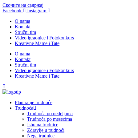
Скочите на садржај
Facebook
Instagram
O nama
Kontakt
Stručni tim
Video igraonice i Fotokonkurs
Kreativne Mame i Tate
O nama
Kontakt
Stručni tim
Video igraonice i Fotokonkurs
Kreativne Mame i Tate
Planiranje trudnoće
Trudnoća
Trudnoća po nedeljama
Trudnoća po mesecima
Ishrana trudnice
Zdravlje u trudnoći
Nega trudnice