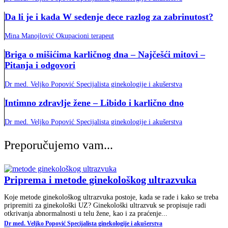
Da li je i kada W sedenje dece razlog za zabrinutost?
Mina Manojlović Okupacioni terapeut
Briga o mišićima karličnog dna – Najčešći mitovi –
Pitanja i odgovori
Dr med. Veljko Popović Specijalista ginekologije i akušerstva
Intimno zdravlje žene – Libido i karlično dno
Dr med. Veljko Popović Specijalista ginekologije i akušerstva
Preporučujemo vam...
Priprema i metode ginekološkog ultrazvuka
Koje metode ginekološkog ultrazvuka postoje, kada se rade i kako se treba
pripremiti za ginekološki UZ? Ginekološki ultrazvuk se propisuje radi
otkrivanja abnormalnosti u telu žene, kao i za praćenje...
Dr med. Veljko Popović Specijalista ginekologije i akušerstva