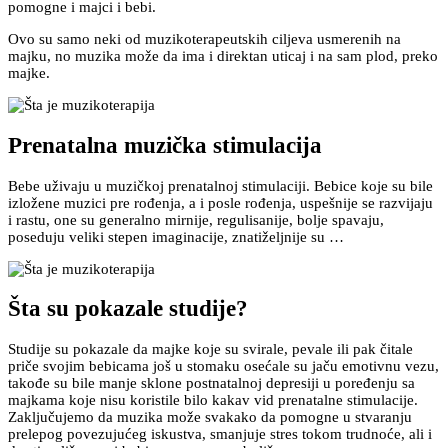
pomogne i majci i bebi.
Ovo su samo neki od muzikoterapeutskih ciljeva usmerenih na
majku, no muzika može da ima i direktan uticaj i na sam plod, preko
majke.
Prenatalna muzička stimulacija
Bebe uživaju u muzičkoj prenatalnoj stimulaciji. Bebice koje su bile
izložene muzici pre rođenja, a i posle rođenja, uspešnije se razvijaju
i rastu, one su generalno mirnije, regulisanije, bolje spavaju,
poseduju veliki stepen imaginacije, znatiželjnije su …
Šta su pokazale studije?
Studije su pokazale da majke koje su svirale, pevale ili pak čitale
priče svojim bebicama još u stomaku osećale su jaču emotivnu vezu,
takođe su bile manje sklone postnatalnoj depresiji u poređenju sa
majkama koje nisu koristile bilo kakav vid prenatalne stimulacije.
Zaključujemo da muzika može svakako da pomogne u stvaranju
prelepog povezujućeg iskustva, smanjuje stres tokom trudnoće, ali i