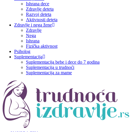
Ishrana dece
Zdravlje deteta
Razvoj deteta
Aktivnosti deteta
Zdravlje i nega žene
Zdravlje
Nega
Ishrana
Fizička aktivnost
Psiholog
Suplementacija
Suplementacija bebe i dece do 7 godina
Suplementacija u trudnoći
Suplementacija za mame