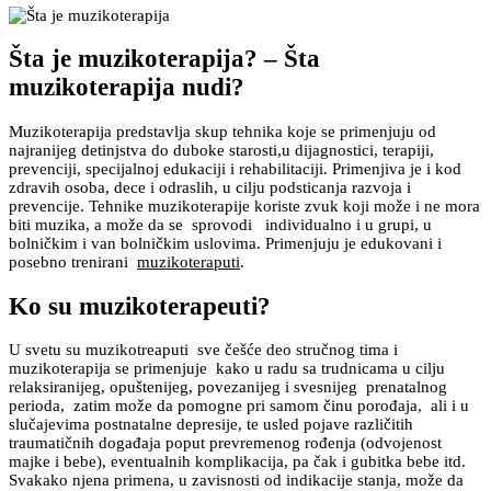
Šta je muzikoterapija? – Šta
muzikoterapija nudi?
Muzikoterapija predstavlja skup tehnika koje se primenjuju od
najranijeg detinjstva do duboke starosti,u dijagnostici, terapiji,
prevenciji, specijalnoj edukaciji i rehabilitaciji. Primenjiva je i kod
zdravih osoba, dece i odraslih, u cilju podsticanja razvoja i
prevencije. Tehnike muzikoterapije koriste zvuk koji može i ne mora
biti muzika, a može da se sprovodi individualno i u grupi, u
bolničkim i van bolničkim uslovima. Primenjuju je edukovani i
posebno trenirani
muzikoteraputi
.
Ko su muzikoterapeuti?
U svetu su muzikotreaputi sve češće deo stručnog tima i
muzikoterapija se primenjuje kako u radu sa trudnicama u cilju
relaksiranijeg, opuštenijeg, povezanijeg i svesnijeg prenatalnog
perioda, zatim može da pomogne pri samom činu porođaja, ali i u
slučajevima postnatalne depresije, te usled pojave različitih
traumatičnih događaja poput prevremenog rođenja (odvojenost
majke i bebe), eventualnih komplikacija, pa čak i gubitka bebe itd.
Svakako njena primena, u zavisnosti od indikacije stanja, može da