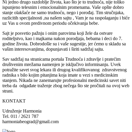
Ni jedno drugo razdoblje života, kao što je to trudnoća, nije toliko
ispunjeno telesnim i emocionalnim promenama. Vaše opšte dobro
stanje olakšaće ne samo trudnoću, nego i porođaj. Tim stručnjaka,
razlicitih specijalnosti ,na našem sajtu , Vam je na raspolaganju i biće
uz Vas u ovom predivnom periodu očekivanja bebe.
Sajt je posvetio pažnju i onim parovima koji žele da ostvare
roditeljstvo, kao i majkama nakon porodjaja, bebama i deci do 7.
godine života. Dobrodošle su i vaše sugestije, jer ćemo u skladu sa
vašim interesovanjima, dopunjavati i širiti sadržaj sajta.
Sav sadržaj na stranicama portala Trudnoća i zdravlje i pratećim
društvenim mrežama namenjen je isključivo informisanju. Uvek
potražite savet svog lekara ili drugog kvalifikovanog zdravstvenog
radnika s bilo kojim pitanjima koja imate u vezi s medicinskim
stanjem. Nikada ne zanemarujte profesionalni medicinski savet niti
treba da odgađate traženje zbog nečega što ste pročitali na ovoj web
strani.
KONTAKT
Udruženje Harmonia
Tel. 011 / 2621 787
harmoniabeograd@gmail.com