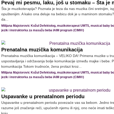
Pevaj mi pesmu, laku, još u stomaku – Šta je 
Šta je muzikoterapija? Poznata je teza da nas muzika čini sretnijim, isp
opuštenijim. A kako ona deluje na bebicu dok je u maminom stomaku
da...
Milijana Majstorovic Kožul Defektolog, muzikoterapeut UMTS, musical baby bo
jezik i instruktorka za masažu beba IAIM program (CIMI®)
Prenatalna muzička komunikacija
Prenatalna muzička komunikacija – VELIKO DA! Primena muzike u trud
uspostavljanja i održavanja bolje komunikacije između majke i bebe. 
komunikacija Tokom trudnoće, žena prolazi kroz...
Milijana Majstorovic Kožul Defektolog, muzikoterapeut UMTS, musical baby bo
jezik i instruktorka za masažu beba IAIM program (CIMI®)
Uspavanke u prenatalnom periodu
Uspavanke u prenatalnom periodu povezaće vas sa bebom. Jedno treb
razume još značenje reči, upućenih njemu ili njoj, ono neće imati teško
koju...