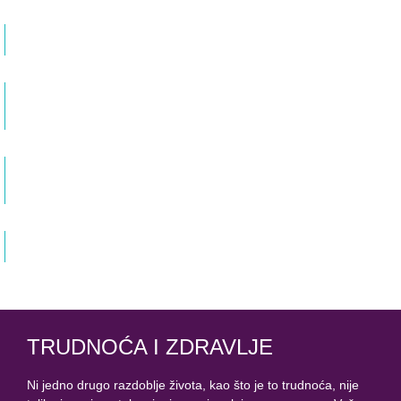
Priprema i metode ginekološkog ultrazvuka
Dr med. Veljko Popović Specijalista ginekologije i akušerstva
Da li je i kada W sedenje dece razlog za
zabrinutost?
Mina Manojlović Okupacioni terapeut
Briga o mišićima karličnog dna – Najčešći mitovi
– Pitanja i odgovori
Dr med. Veljko Popović Specijalista ginekologije i akušerstva
Intimno zdravlje žene – Libido i karlično dno
Dr med. Veljko Popović Specijalista ginekologije i akušerstva
TRUDNOĆA I ZDRAVLJE
Ni jedno drugo razdoblje života, kao što je to trudnoća, nije