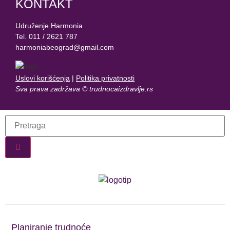
KONTAKT
Udruženje Harmonia
Tel. 011 / 2621 787
harmoniabeograd@gmail.com
Uslovi korišćenja
|
Politika privatnosti
Sva prava zadržava © trudnocaizdravlje.rs
Planiranje trudnoće