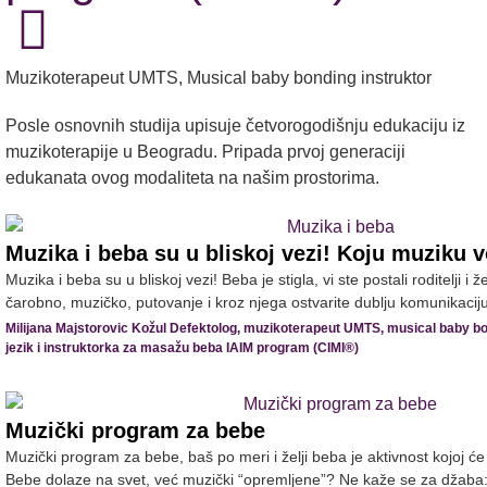
Muzikoterapeut UMTS, Musical baby bonding instruktor
Posle osnovnih studija upisuje četvorogodišnju edukaciju iz
muzikoterapije u Beogradu. Pripada prvoj generaciji
edukanata ovog modaliteta na našim prostorima.
Muzika i beba su u bliskoj vezi! Koju muziku v
Muzika i beba su u bliskoj vezi! Beba je stigla, vi ste postali roditelji i ž
čarobno, muzičko, putovanje i kroz njega ostvarite dublju komunikaciju
Milijana Majstorovic Kožul Defektolog, muzikoterapeut UMTS, musical baby bo
jezik i instruktorka za masažu beba IAIM program (CIMI®)
Muzički program za bebe
Muzički program za bebe, baš po meri i želji beba je aktivnost kojoj ć
Bebe dolaze na svet, već muzički “opremljene”? Ne kaže se za džaba:.