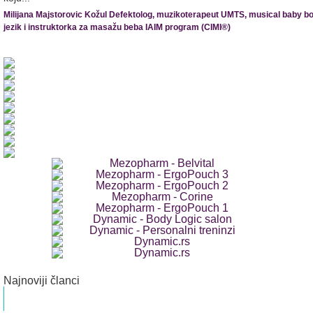
Milijana Majstorovic Kožul Defektolog, muzikoterapeut UMTS, musical baby bo
jezik i instruktorka za masažu beba IAIM program (CIMI®)
Najnoviji članci
Dvoroga materica
Dr med. Veljko Popović Specijalista ginekologije i akušerstva