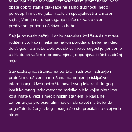
toliko ispunjeno telesnim i emocionalnim promenama. Vaše
opšte dobro stanje olakšaće ne samo trudnoću, nego i
porođaj. Tim stručnjaka, razlicitih specijalnosti ,na našem
sajtu , Vam je na raspolaganju i biće uz Vas u ovom
predivnom periodu očekivanja bebe.
Sajt je posvetio pažnju i onim parovima koji žele da ostvare
roditeljstvo, kao i majkama nakon porodjaja, bebama i deci
do 7. godine života. Dobrodošle su i vaše sugestije, jer ćemo
u skladu sa vašim interesovanjima, dopunjavati i širiti sadržaj
sajta.
Sav sadržaj na stranicama portala Trudnoća i zdravlje i
pratećim društvenim mrežama namenjen je isključivo
informisanju. Uvek potražite savet svog lekara ili drugog
kvalifikovanog zdravstvenog radnika s bilo kojim pitanjima
koja imate u vezi s medicinskim stanjem. Nikada ne
zanemarujte profesionalni medicinski savet niti treba da
odgađate traženje zbog nečega što ste pročitali na ovoj web
strani.