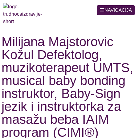
NAVIGACIJA
Milijana Majstorovic
Kožul Defektolog,
muzikoterapeut UMTS,
musical baby bonding
instruktor, Baby-Sign
jezik i instruktorka za
masažu beba IAIM
program (CIMI®)