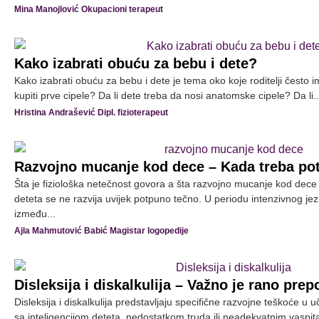
Mina Manojlović Okupacioni terapeut
Kako izabrati obuću za bebu i dete?
Kako izabrati obuću za bebu i dete je tema oko koje roditelji često
kupiti prve cipele? Da li dete treba da nosi anatomske cipele? Da li..
Hristina Andrašević Dipl. fizioterapeut
Razvojno mucanje kod dece – Kada treba po
Šta je fiziološka netečnost govora a šta razvojno mucanje kod dece 
deteta se ne razvija uvijek potpuno tečno. U periodu intenzivnog jez
između...
Ajla Mahmutović Babić Magistar logopedije
Disleksija i diskalkulija – Važno je rano pre
Disleksija i diskalkulija predstavljaju specifične razvojne teškoće u
sa inteligencijom deteta, nedostatkom truda ili neadekvatnim vaspi