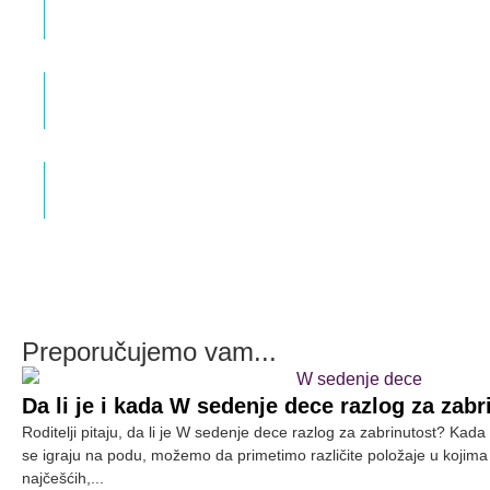
Dr med. Veljko Popović Specijalista ginekologije i
akušerstva
Fibroadenom dojke u trudnoći
Dr med. Veljko Popović Specijalista ginekologije i
akušerstva
Apopleksija jajnika
Dr med. Veljko Popović Specijalista ginekologije i
akušerstva
Preporučujemo vam...
Da li je i kada W sedenje dece razlog za zabr
Roditelji pitaju, da li je W sedenje dece razlog za zabrinutost? K
se igraju na podu, možemo da primetimo različite položaje u kojim
najčešćih,...