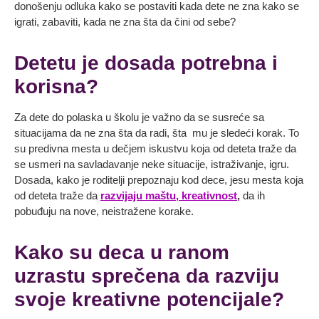
donošenju odluka kako se postaviti kada dete ne zna kako se
igrati, zabaviti, kada ne zna šta da čini od sebe?
Detetu je dosada potrebna i
korisna?
Za dete do polaska u školu je važno da se susreće sa
situacijama da ne zna šta da radi, šta mu je sledeći korak. To
su predivna mesta u dečjem iskustvu koja od deteta traže da
se usmeri na savladavanje neke situacije, istraživanje, igru.
Dosada, kako je roditelji prepoznaju kod dece, jesu mesta koja
od deteta traže da
razvijaju maštu, kreativnost
,
da ih
pobuđuju na nove, neistražene korake.
Kako su deca u ranom
uzrastu sprečena da razviju
svoje kreativne potencijale?