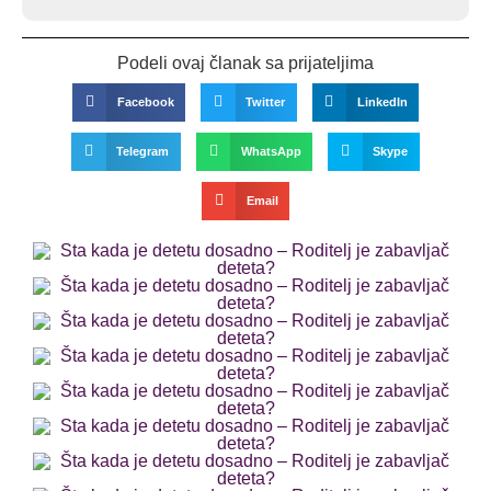
Podeli ovaj članak sa prijateljima
Facebook
Twitter
LinkedIn
Telegram
WhatsApp
Skype
Email