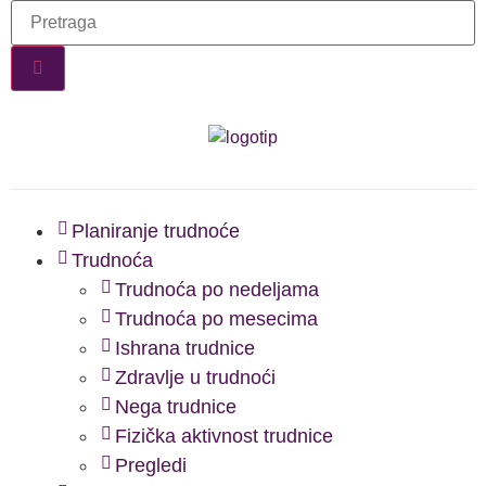
Planiranje trudnoće
Trudnoća
Trudnoća po nedeljama
Trudnoća po mesecima
Ishrana trudnice
Zdravlje u trudnoći
Nega trudnice
Fizička aktivnost trudnice
Pregledi