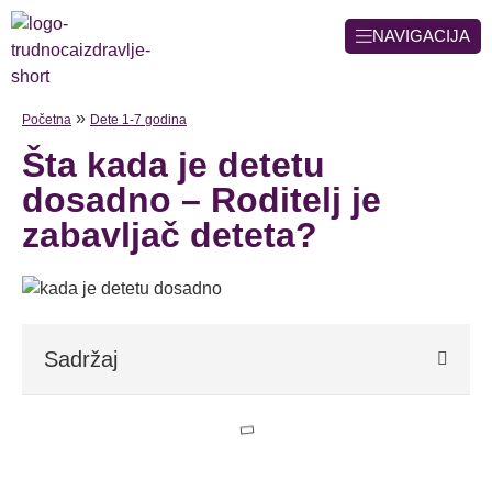
NAVIGACIJA
»
Početna
Dete 1-7 godina
Šta kada je detetu
dosadno – Roditelj je
zabavljač deteta?
Sadržaj