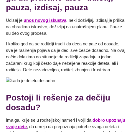
pauza, izdisaj, pauza
Udisaj je
unos novog iskustva
, neki doživljaj, izdisaj je prilika
da obradimo iskustvo, doživljaj na unutrašnjem planu. Pauze
su deo ovog procesa.
I koliko god da se roditelji trudili da deca ne pate od dosade,
sve je raširenija pojava da je deci sve češće dosadno. Na ovaj
način dolazimo do situacije da roditelji zapadaju u jedan
začarani krug koji često daje neželjene reakcije deteta, ali i
roditelja. Dete nezadovoljno, roditelj zbunjen i frustriran.
Postoji li rešenje za dečiju
dosadu?
Ima ga, krije se u roditeljskoj nameri i volji da
dobro upoznaju
svoje dete
, da umeju da prepoznaju potrebe svoga deteta i