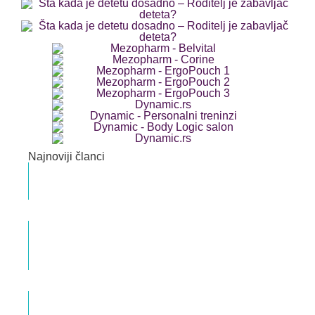
Najnoviji članci
Da li je i kada W sedenje dece razlog za
zabrinutost?
Mina Manojlović Okupacioni terapeut
Briga o mišićima karličnog dna –
Najčešći mitovi – Pitanja i odgovori
Dr med. Veljko Popović Specijalista ginekologije i
akušerstva
Intimno zdravlje žene – Libido i karlično
dno