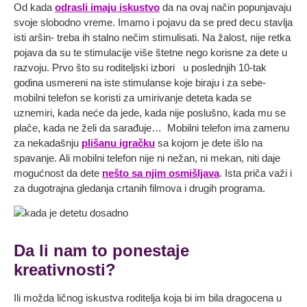
Od kada
odrasli imaju iskustvo
da na ovaj način popunjavaju
svoje slobodno vreme. Imamo i pojavu da se pred decu stavlja
isti aršin- treba ih stalno nečim stimulisati. Na žalost, nije retka
pojava da su te stimulacije više štetne nego korisne za dete u
razvoju. Prvo što su roditeljski izbori u poslednjih 10-tak
godina usmereni na iste stimulanse koje biraju i za sebe-
mobilni telefon se koristi za umirivanje deteta kada se
uznemiri, kada neće da jede, kada nije poslušno, kada mu se
plače, kada ne želi da sarađuje… Mobilni telefon ima zamenu
za nekadašnju
plišanu igračku
sa kojom je dete išlo na
spavanje. Ali mobilni telefon nije ni nežan, ni mekan, niti daje
mogućnost da dete
nešto sa njim osmišljava
. Ista priča važi i
za dugotrajna gledanja crtanih filmova i drugih programa.
Da li nam to ponestaje
kreativnosti?
Ili možda ličnog iskustva roditelja koja bi im bila dragocena u