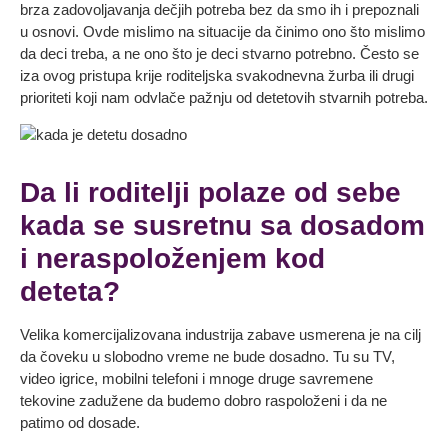
brza zadovoljavanja dečjih potreba bez da smo ih i prepoznali
u osnovi. Ovde mislimo na situacije da činimo ono što mislimo
da deci treba, a ne ono što je deci stvarno potrebno. Često se
iza ovog pristupa krije roditeljska svakodnevna žurba ili drugi
prioriteti koji nam odvlače pažnju od detetovih stvarnih potreba.
Da li roditelji polaze od sebe
kada se susretnu sa dosadom
i neraspoloženjem kod
deteta?
Velika komercijalizovana industrija zabave usmerena je na cilj
da čoveku u slobodno vreme ne bude dosadno. Tu su TV,
video igrice, mobilni telefoni i mnoge druge savremene
tekovine zadužene da budemo dobro raspoloženi i da ne
patimo od dosade.