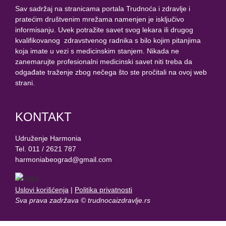
Sav sadržaj na stranicama portala Trudnoća i zdravlje i
pratećim društvenim mrežama namenjen je isključivo
informisanju. Uvek potražite savet svog lekara ili drugog
kvalifikovanog zdravstvenog radnika s bilo kojim pitanjima
koja imate u vezi s medicinskim stanjem. Nikada ne
zanemarujte profesionalni medicinski savet niti treba da
odgađate traženje zbog nečega što ste pročitali na ovoj web
strani.
KONTAKT
Udruženje Harmonia
Tel. 011 / 2621 787
harmoniabeograd@gmail.com
Uslovi korišćenja
|
Politika privatnosti
Sva prava zadržava © trudnocaizdravlje.rs