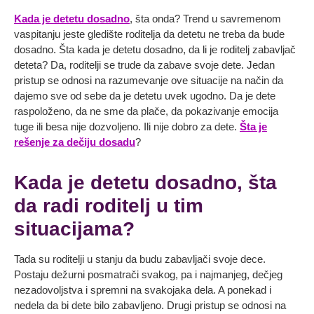
Kada je detetu dosadno
, šta onda? Trend u savremenom
vaspitanju jeste gledište roditelja da detetu ne treba da bude
dosadno. Šta kada je detetu dosadno, da li je roditelj zabavljač
deteta? Da, roditelji se trude da zabave svoje dete. Jedan
pristup se odnosi na razumevanje ove situacije na način da
dajemo sve od sebe da je detetu uvek ugodno. Da je dete
raspoloženo, da ne sme da plače, da pokazivanje emocija
tuge ili besa nije dozvoljeno. Ili nije dobro za dete.
Šta je
rešenje za dečiju dosadu
?
Kada je detetu dosadno, šta
da radi roditelj u tim
situacijama?
Tada su roditelji u stanju da budu zabavljači svoje dece.
Postaju dežurni posmatrači svakog, pa i najmanjeg, dečjeg
nezadovoljstva i spremni na svakojaka dela. A ponekad i
nedela da bi dete bilo zabavljeno. Drugi pristup se odnosi na