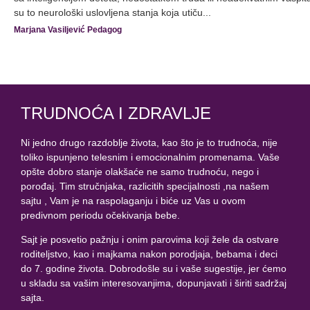
su to neurološki uslovljena stanja koja utiču...
Marjana Vasiljević Pedagog
TRUDNOĆA I ZDRAVLJE
Ni jedno drugo razdoblje života, kao što je to trudnoća, nije
toliko ispunjeno telesnim i emocionalnim promenama. Vaše
opšte dobro stanje olakšaće ne samo trudnoću, nego i
porođaj. Tim stručnjaka, razlicitih specijalnosti ,na našem
sajtu , Vam je na raspolaganju i biće uz Vas u ovom
predivnom periodu očekivanja bebe.
Sajt je posvetio pažnju i onim parovima koji žele da ostvare
roditeljstvo, kao i majkama nakon porodjaja, bebama i deci
do 7. godine života. Dobrodošle su i vaše sugestije, jer ćemo
u skladu sa vašim interesovanjima, dopunjavati i širiti sadržaj
sajta.