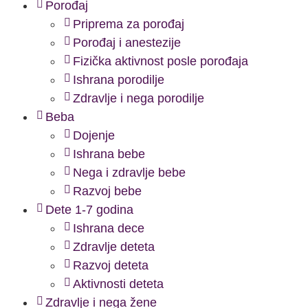
Porođaj
Priprema za porođaj
Porođaj i anestezije
Fizička aktivnost posle porođaja
Ishrana porodilje
Zdravlje i nega porodilje
Beba
Dojenje
Ishrana bebe
Nega i zdravlje bebe
Razvoj bebe
Dete 1-7 godina
Ishrana dece
Zdravlje deteta
Razvoj deteta
Aktivnosti deteta
Zdravlje i nega žene