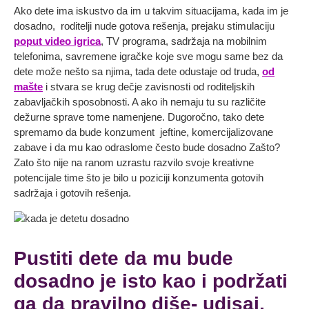
Ako dete ima iskustvo da im u takvim situacijama, kada im je
dosadno, roditelji nude gotova rešenja, prejaku stimulaciju
poput video igrica
, TV programa, sadržaja na mobilnim
telefonima, savremene igračke koje sve mogu same bez da
dete može nešto sa njima, tada dete odustaje od truda,
od
mašte
i stvara se krug dečje zavisnosti od roditeljskih
zabavljačkih sposobnosti. A ako ih nemaju tu su različite
dežurne sprave tome namenjene. Dugoročno, tako dete
spremamo da bude konzument jeftine, komercijalizovane
zabave i da mu kao odraslome često bude dosadno Zašto?
Zato što nije na ranom uzrastu razvilo svoje kreativne
potencijale time što je bilo u poziciji konzumenta gotovih
sadržaja i gotovih rešenja.
Pustiti dete da mu bude
dosadno je isto kao i podržati
ga da pravilno diše- udisaj,