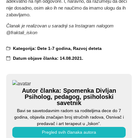
adekvatno na njih odgovore. I, naravno, da razumeju da deci
nije dosadno, osim ako ih ne naučimo da imamo ulogu da ih
zabavljamo.
Članak je realizovan u saradnji sa Instagram nalogom
@fraktali_iskon
Kategorija:
Dete 1-7 godina
,
Razvoj deteta
Datum objave članka:
14.08.2021.
Autor članka: Spomenka Divljan
Psiholog, pedagog, psiholoski
savetnik
Bavi se savetodavnim radom sa roditeljima dece do 7
godina, objavila značajan broj stručnih radova, Osnivač i
predavač i art terapeut u „Iskon“.
Pregled svih članaka autora