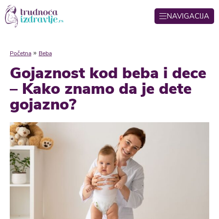
NAVIGACIJA
»
Početna
Beba
Gojaznost kod beba i dece
– Kako znamo da je dete
gojazno?