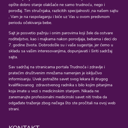
opšte dobro stanje olakšaće ne samo trudnoću, nego i
porođaj. Tim stručnjaka, razlicitih specijalnosti ,na našem sajtu
, Vam je na raspolaganju i biće uz Vas u ovom predivnom
periodu očekivanja bebe.
Sajt je posvetio pažnju i onim parovima koji žele da ostvare
roditeljstvo, kao i majkama nakon porodjaja, bebama i deci do
7. godine života. Dobrodošle su i vaše sugestije, jer ćemo u
skladu sa vašim interesovanjima, dopunjavati i širiti sadržaj
sajta.
Sav sadržaj na stranicama portala Trudnoća i zdravlje i
pratećim društvenim mrežama namenjen je isključivo
informisanju. Uvek potražite savet svog lekara ili drugog
kvalifikovanog zdravstvenog radnika s bilo kojim pitanjima
koja imate u vezi s medicinskim stanjem. Nikada ne
zanemarujte profesionalni medicinski savet niti treba da
odgađate traženje zbog nečega što ste pročitali na ovoj web
strani.