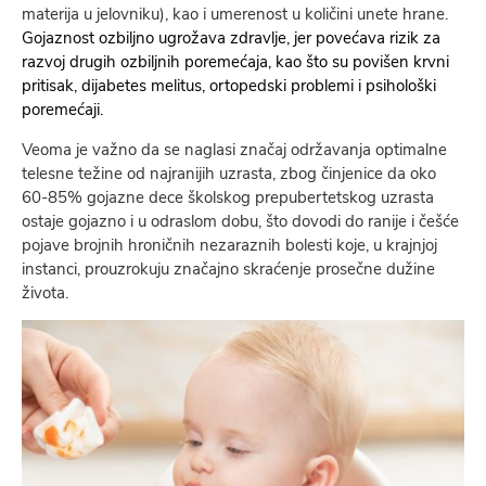
materija u jelovniku), kao i umerenost u količini unete hrane.
Gojaznost ozbiljno ugrožava zdravlje, jer povećava rizik za
razvoj drugih ozbiljnih poremećaja, kao što su povišen krvni
pritisak, dijabetes melitus, ortopedski problemi i psihološki
poremećaji.
Veoma je važno da se naglasi značaj održavanja optimalne
telesne težine od najranijih uzrasta, zbog činjenice da oko
60-85% gojazne dece školskog prepubertetskog uzrasta
ostaje gojazno i u odraslom dobu, što dovodi do ranije i češće
pojave brojnih hroničnih nezaraznih bolesti koje, u krajnjoj
instanci, prouzrokuju značajno skraćenje prosečne dužine
života.