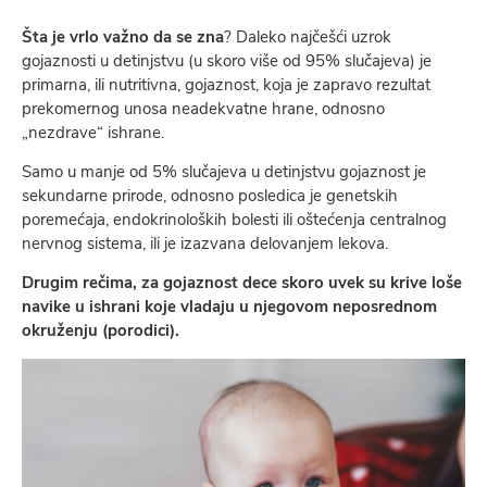
Šta je vrlo važno da se zna
? Daleko najčešći uzrok
gojaznosti u detinjstvu (u skoro više od 95% slučajeva) je
primarna, ili nutritivna, gojaznost, koja je zapravo rezultat
prekomernog unosa neadekvatne hrane, odnosno
„nezdrave“ ishrane.
Samo u manje od 5% slučajeva u detinjstvu gojaznost je
sekundarne prirode, odnosno posledica je genetskih
poremećaja, endokrinoloških bolesti ili oštećenja centralnog
nervnog sistema, ili je izazvana delovanjem lekova.
Drugim rečima, za gojaznost dece skoro uvek su krive loše
navike u ishrani koje vladaju u njegovom neposrednom
okruženju (porodici).