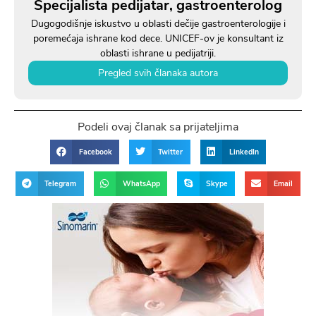
Specijalista pedijatar, gastroenterolog
Dugogodišnje iskustvo u oblasti dečije gastroenterologije i
poremećaja ishrane kod dece. UNICEF-ov je konsultant iz
oblasti ishrane u pedijatriji.
Pregled svih članaka autora
Podeli ovaj članak sa prijateljima
Facebook
Twitter
LinkedIn
Telegram
WhatsApp
Skype
Email