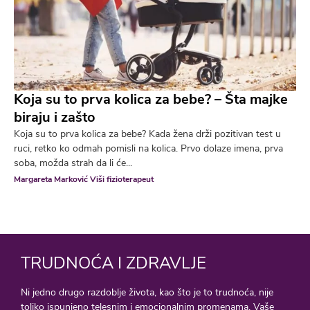
Koja su to prva kolica za bebe? – Šta majke
biraju i zašto
Koja su to prva kolica za bebe? Kada žena drži pozitivan test u
ruci, retko ko odmah pomisli na kolica. Prvo dolaze imena, prva
soba, možda strah da li će...
Margareta Marković Viši fizioterapeut
TRUDNOĆA I ZDRAVLJE
Ni jedno drugo razdoblje života, kao što je to trudnoća, nije
toliko ispunjeno telesnim i emocionalnim promenama. Vaše