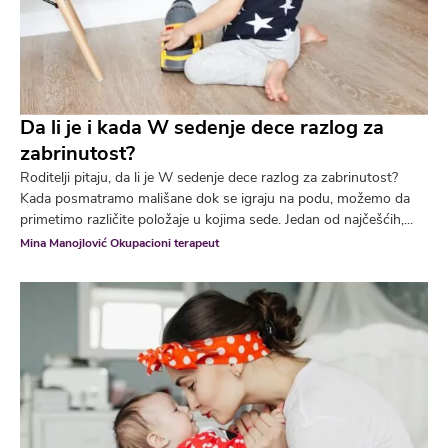
Da li je i kada W sedenje dece razlog za
zabrinutost?
Roditelji pitaju, da li je W sedenje dece razlog za zabrinutost?
Kada posmatramo mališane dok se igraju na podu, možemo da
primetimo različite položaje u kojima sede. Jedan od najčešćih,...
Mina Manojlović Okupacioni terapeut