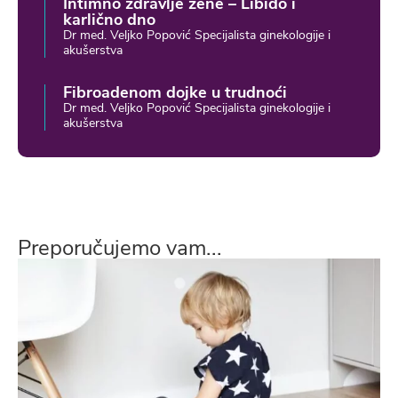
Intimno zdravlje žene – Libido i
karlično dno
Dr med. Veljko Popović Specijalista ginekologije i
akušerstva
Fibroadenom dojke u trudnoći
Dr med. Veljko Popović Specijalista ginekologije i
akušerstva
Preporučujemo vam...