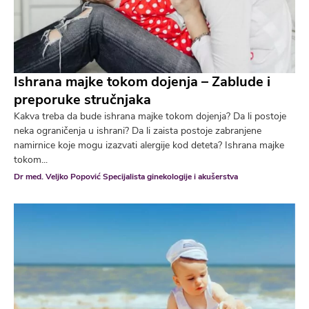
Ishrana majke tokom dojenja – Zablude i
preporuke stručnjaka
Kakva treba da bude ishrana majke tokom dojenja? Da li postoje
neka ograničenja u ishrani? Da li zaista postoje zabranjene
namirnice koje mogu izazvati alergije kod deteta? Ishrana majke
tokom...
Dr med. Veljko Popović Specijalista ginekologije i akušerstva