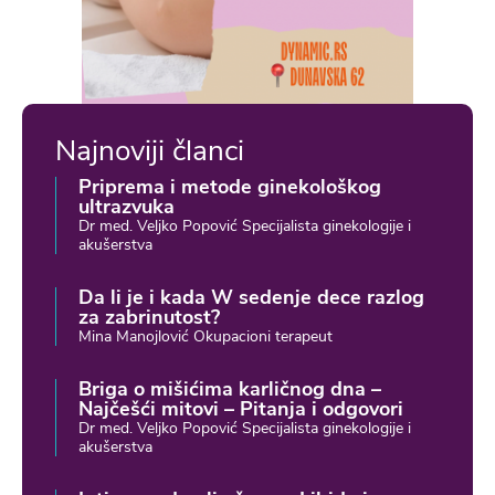
Najnoviji članci
Priprema i metode ginekološkog
ultrazvuka
Dr med. Veljko Popović Specijalista ginekologije i
akušerstva
Da li je i kada W sedenje dece razlog
za zabrinutost?
Mina Manojlović Okupacioni terapeut
Briga o mišićima karličnog dna –
Najčešći mitovi – Pitanja i odgovori
Dr med. Veljko Popović Specijalista ginekologije i
akušerstva