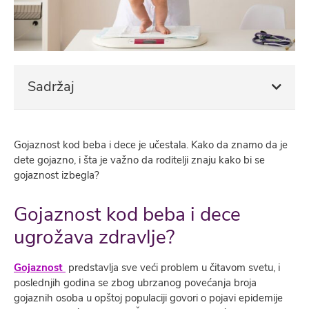
Sadržaj
Gojaznost kod beba i dece je učestala. Kako da znamo da je
dete gojazno, i šta je važno da roditelji znaju kako bi se
gojaznost izbegla?
Gojaznost kod beba i dece
ugrožava zdravlje?
Gojaznost
predstavlja sve veći problem u čitavom svetu, i
poslednjih godina se zbog ubrzanog povećanja broja
gojaznih osoba u opštoj populaciji govori o pojavi epidemije