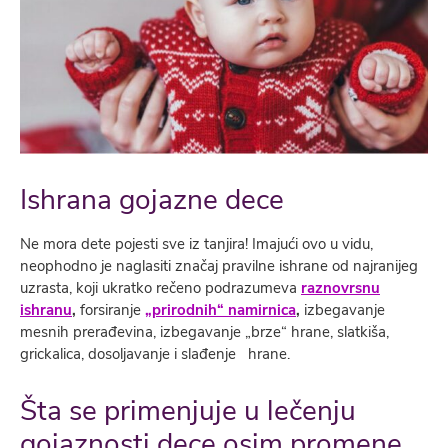
Ishrana gojazne dece
Ne mora dete pojesti sve iz tanjira! Imajući ovo u vidu,
neophodno je naglasiti značaj pravilne ishrane od najranijeg
uzrasta, koji ukratko rečeno podrazumeva
raznovrsnu
ishranu
,
forsiranje
„prirodnih“ namirnica
,
izbegavanje
mesnih prerađevina, izbegavanje „brze“ hrane, slatkiša,
grickalica, dosoljavanje i slađenje hrane.
Šta se primenjuje u lečenju
gojaznosti dece osim promene