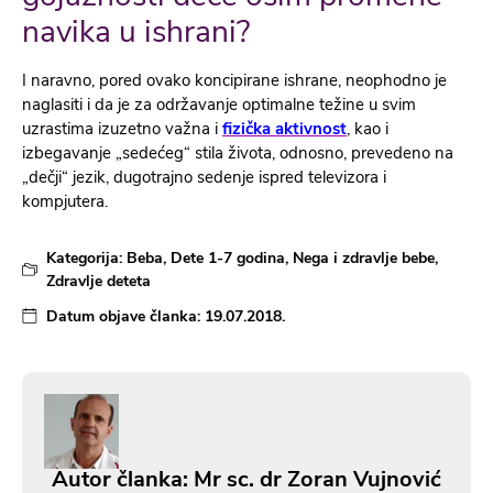
navika u ishrani?
I naravno, pored ovako koncipirane ishrane, neophodno je
naglasiti i da je za održavanje optimalne težine u svim
uzrastima izuzetno važna i
fizička aktivnost
, kao i
izbegavanje „sedećeg“ stila života, odnosno, prevedeno na
„dečji“ jezik, dugotrajno sedenje ispred televizora i
kompjutera.
Kategorija:
Beba
,
Dete 1-7 godina
,
Nega i zdravlje bebe
,
Zdravlje deteta
Datum objave članka:
19.07.2018.
Autor članka: Mr sc. dr Zoran Vujnović