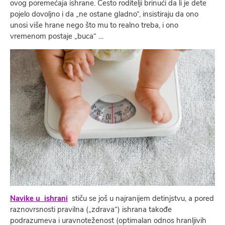
ovog poremećaja ishrane. Često roditelji brinući da li je dete
pojelo dovoljno i da „ne ostane gladno“, insistiraju da ono
unosi više hrane nego što mu to realno treba, i ono
vremenom postaje „buca“ …
Navike u
ishrani
stiču se još u najranijem detinjstvu, a pored
raznovrsnosti pravilna („zdrava“) ishrana takođe
podrazumeva i uravnoteženost (optimalan odnos hranljivih