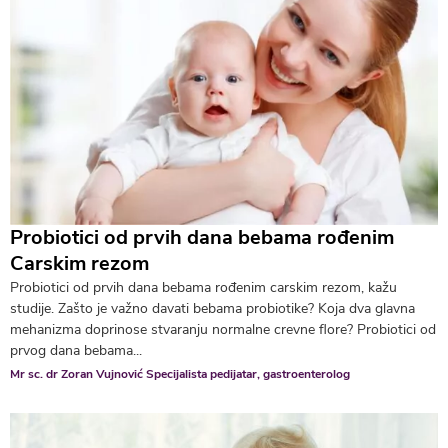
Probiotici od prvih dana bebama rođenim
Carskim rezom
Probiotici od prvih dana bebama rođenim carskim rezom, kažu
studije. Zašto je važno davati bebama probiotike? Koja dva glavna
mehanizma doprinose stvaranju normalne crevne flore? Probiotici od
prvog dana bebama...
Mr sc. dr Zoran Vujnović Specijalista pedijatar, gastroenterolog