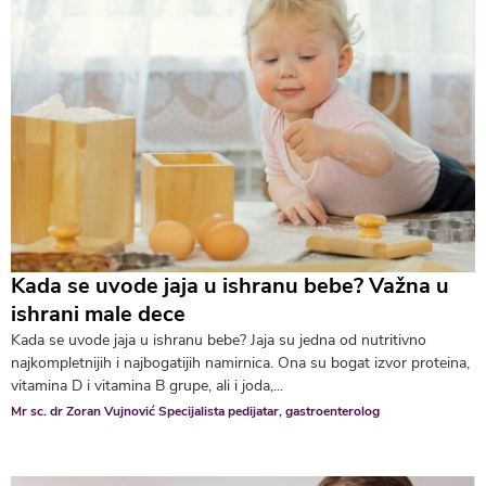
Kada se uvode jaja u ishranu bebe? Važna u
ishrani male dece
Kada se uvode jaja u ishranu bebe? Jaja su jedna od nutritivno
najkompletnijih i najbogatijih namirnica. Ona su bogat izvor proteina,
vitamina D i vitamina B grupe, ali i joda,...
Mr sc. dr Zoran Vujnović Specijalista pedijatar, gastroenterolog