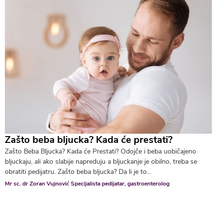
Zašto beba bljucka? Kada će prestati?
Zašto Beba Bljucka? Kada će Prestati? Odojče i beba uobičajeno
bljuckaju, ali ako slabije napreduju a bljuckanje je obilno, treba se
obratiti pedijatru. Zašto beba bljucka? Da li je to...
Mr sc. dr Zoran Vujnović Specijalista pedijatar, gastroenterolog