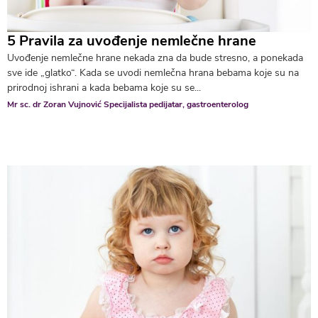
5 Pravila za uvođenje nemlečne hrane
Uvođenje nemlečne hrane nekada zna da bude stresno, a ponekada
sve ide „glatko“. Kada se uvodi nemlečna hrana bebama koje su na
prirodnoj ishrani a kada bebama koje su se...
Mr sc. dr Zoran Vujnović Specijalista pedijatar, gastroenterolog