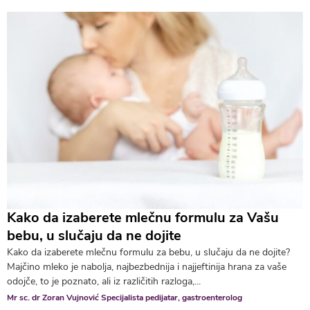
Kako da izaberete mlečnu formulu za Vašu
bebu, u slučaju da ne dojite
Kako da izaberete mlečnu formulu za bebu, u slučaju da ne dojite?
Majčino mleko je nabolja, najbezbednija i najjeftinija hrana za vaše
odojče, to je poznato, ali iz različitih razloga,...
Mr sc. dr Zoran Vujnović Specijalista pedijatar, gastroenterolog