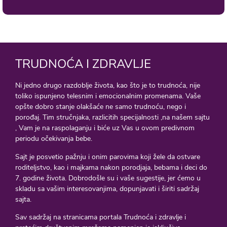
TRUDNOĆA I ZDRAVLJE
Ni jedno drugo razdoblje života, kao što je to trudnoća, nije
toliko ispunjeno telesnim i emocionalnim promenama. Vaše
opšte dobro stanje olakšaće ne samo trudnoću, nego i
porođaj. Tim stručnjaka, razlicitih specijalnosti ,na našem sajtu
, Vam je na raspolaganju i biće uz Vas u ovom predivnom
periodu očekivanja bebe.
Sajt je posvetio pažnju i onim parovima koji žele da ostvare
roditeljstvo, kao i majkama nakon porodjaja, bebama i deci do
7. godine života. Dobrodošle su i vaše sugestije, jer ćemo u
skladu sa vašim interesovanjima, dopunjavati i širiti sadržaj
sajta.
Sav sadržaj na stranicama portala Trudnoća i zdravlje i