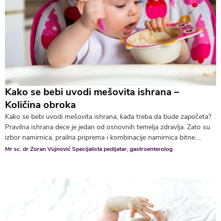
Kako se bebi uvodi mešovita ishrana –
Količina obroka
Kako se bebi uvodi mešovita ishrana, kada treba da bude započeta?
Pravilna ishrana dece je jedan od osnovnih temelja zdravlja. Zato su
izbor namirnica, prailna priprema i kombinacije namirnica bitne....
Mr sc. dr Zoran Vujnović Specijalista pedijatar, gastroenterolog