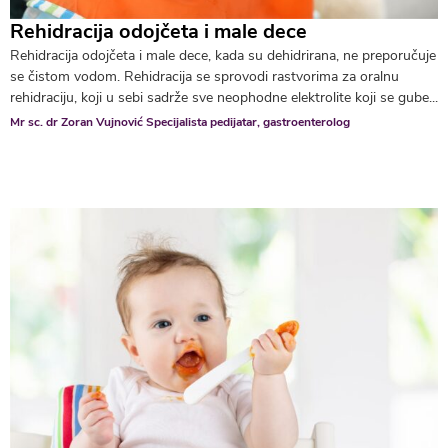
Rehidracija odojčeta i male dece
Rehidracija odojčeta i male dece, kada su dehidrirana, ne preporučuje
se čistom vodom. Rehidracija se sprovodi rastvorima za oralnu
rehidraciju, koji u sebi sadrže sve neophodne elektrolite koji se gube...
Mr sc. dr Zoran Vujnović Specijalista pedijatar, gastroenterolog