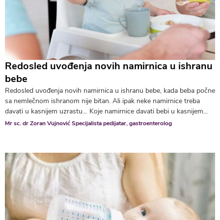
Redosled uvođenja novih namirnica u ishranu
bebe
Redosled uvođenja novih namirnica u ishranu bebe, kada beba počne
sa nemlečnom ishranom nije bitan. Ali ipak neke namirnice treba
davati u kasnijem uzrastu… Koje namirnice davati bebi u kasnijem...
Mr sc. dr Zoran Vujnović Specijalista pedijatar, gastroenterolog