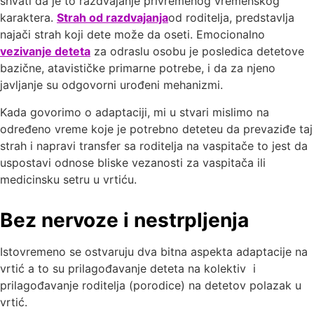
shvati da je to razdvajanje privremenog vremenskog
karaktera.
Strah od razdvajanja
od roditelja, predstavlja
najači strah koji dete može da oseti. Emocionalno
vezivanje deteta
za odraslu osobu je posledica detetove
bazične, atavističke primarne potrebe, i da za njeno
javljanje su odgovorni urođeni mehanizmi.
Kada govorimo o adaptaciji, mi u stvari mislimo na
određeno vreme koje je potrebno deteteu da prevaziđe taj
strah i napravi transfer sa roditelja na vaspitače to jest da
uspostavi odnose bliske vezanosti za vaspitača ili
medicinsku setru u vrtiću.
Bez nervoze i nestrpljenja
Istovremeno se ostvaruju dva bitna aspekta adaptacije na
vrtić a to su prilagođavanje deteta na kolektiv i
prilagođavanje roditelja (porodice) na detetov polazak u
vrtić.