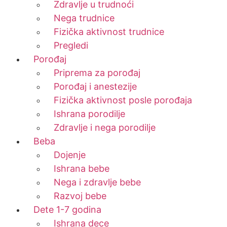
Zdravlje u trudnoći
Nega trudnice
Fizička aktivnost trudnice
Pregledi
Porođaj
Priprema za porođaj
Porođaj i anestezije
Fizička aktivnost posle porođaja
Ishrana porodilje
Zdravlje i nega porodilje
Beba
Dojenje
Ishrana bebe
Nega i zdravlje bebe
Razvoj bebe
Dete 1-7 godina
Ishrana dece