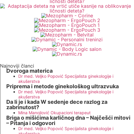
Najnoviji članci
Dvoroga materica
Dr med. Veljko Popović Specijalista ginekologije i
akušerstva
Priprema i metode ginekološkog ultrazvuka
Dr med. Veljko Popović Specijalista ginekologije i
akušerstva
Da li je i kada W sedenje dece razlog za
zabrinutost?
Mina Manojlović Okupacioni terapeut
Briga o mišićima karličnog dna – Najčešći mitovi
– Pitanja i odgovori
Dr med. Veljko Popović Specijalista ginekologije i
akušerstva