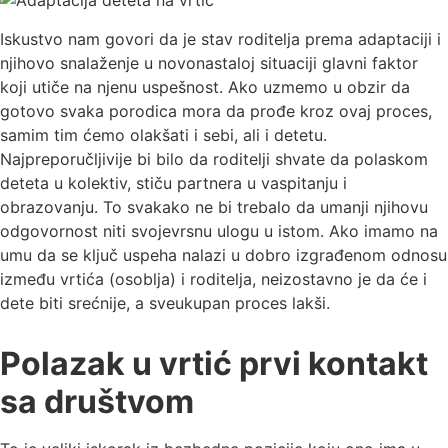
Iskustvo nam govori da je stav roditelja prema adaptaciji i
njihovo snalaženje u novonastaloj situaciji glavni faktor
koji utiče na njenu uspešnost. Ako uzmemo u obzir da
gotovo svaka porodica mora da prođe kroz ovaj proces,
samim tim ćemo olakšati i sebi, ali i detetu.
Najpreporučljivije bi bilo da roditelji shvate da polaskom
deteta u kolektiv, stiču partnera u vaspitanju i
obrazovanju. To svakako ne bi trebalo da umanji njihovu
odgovornost niti svojevrsnu ulogu u istom. Ako imamo na
umu da se ključ uspeha nalazi u dobro izgrađenom odnosu
između vrtića (osoblja) i roditelja, neizostavno je da će i
dete biti srećnije, a sveukupan proces lakši.
Polazak u vrtić prvi kontakt
sa društvom