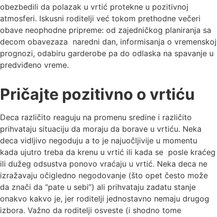
obezbedili da polazak u vrtić protekne u pozitivnoj
atmosferi. Iskusni roditelji već tokom prethodne večeri
obave neophodne pripreme: od zajedničkog planiranja sa
decom obavezaza naredni dan, informisanja o vremenskoj
prognozi, odabiru garderobe pa do odlaska na spavanje u
predviđeno vreme.
Pričajte pozitivno o vrtiću
Deca različito reaguju na promenu sredine i različito
prihvataju situaciju da moraju da borave u vrtiću. Neka
deca vidljivo negoduju a to je najuočljivije u momentu
kada ujutro treba da krenu u vrtić ili kada se posle kraćeg
ili dužeg odsustva ponovo vraćaju u vrtić. Neka deca ne
izražavaju očigledno negodovanje (što opet često može
da znači da “pate u sebi”) ali prihvataju zadatu stanje
onakvo kakvo je, jer roditelji jednostavno nemaju drugog
izbora. Važno da roditelji osveste (i shodno tome