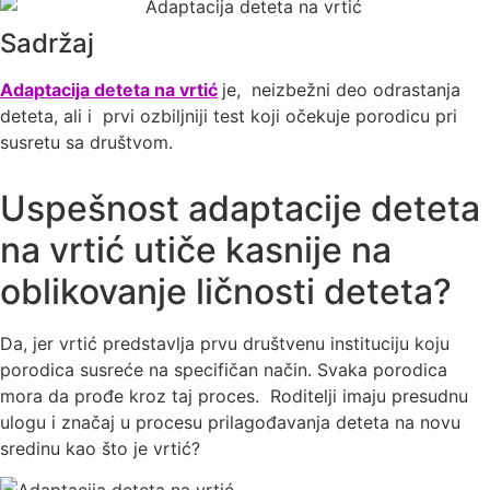
Sadržaj
Adaptacija deteta na vrtić
je, neizbežni deo odrastanja
deteta, ali i prvi ozbiljniji test koji očekuje porodicu pri
susretu sa društvom.
Uspešnost adaptacije deteta
na vrtić utiče kasnije na
oblikovanje ličnosti deteta?
Da, jer vrtić predstavlja prvu društvenu instituciju koju
porodica susreće na specifičan način. Svaka porodica
mora da prođe kroz taj proces. Roditelji imaju presudnu
ulogu i značaj u procesu prilagođavanja deteta na novu
sredinu kao što je vrtić?