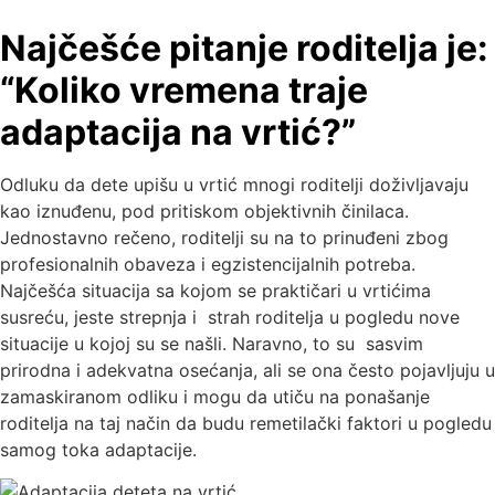
Najčešće pitanje roditelja je:
“Koliko vremena traje
adaptacija na vrtić?”
Odluku da dete upišu u vrtić mnogi roditelji doživljavaju
kao iznuđenu, pod pritiskom objektivnih činilaca.
Jednostavno rečeno, roditelji su na to prinuđeni zbog
profesionalnih obaveza i egzistencijalnih potreba.
Najčešća situacija sa kojom se praktičari u vrtićima
susreću, jeste strepnja i strah roditelja u pogledu nove
situacije u kojoj su se našli. Naravno, to su sasvim
prirodna i adekvatna osećanja, ali se ona često pojavljuju u
zamaskiranom odliku i mogu da utiču na ponašanje
roditelja na taj način da budu remetilački faktori u pogledu
samog toka adaptacije.