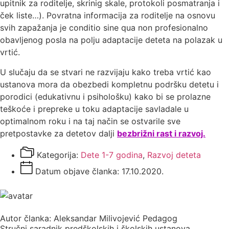
upitnik za roditelje, skrinig skale, protokoli posmatranja i
ček liste…). Povratna informacija za roditelje na osnovu
svih zapažanja je conditio sine qua non profesionalno
obavljenog posla na polju adaptacije deteta na polazak u
vrtić.
U slučaju da se stvari ne razvijaju kako treba vrtić kao
ustanova mora da obezbedi kompletnu podršku detetu i
porodici (edukativnu i psihološku) kako bi se prolazne
teškoće i prepreke u toku adaptacije savladale u
optimalnom roku i na taj način se ostvarile sve
pretpostavke za detetov dalji
bezbrižni rast i razvoj.
Kategorija:
Dete 1-7 godina
,
Razvoj deteta
Datum objave članka:
17.10.2020.
Autor članka: Aleksandar Milivojević Pedagog
Stručni saradnik predškolskih i školskih ustanova.