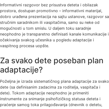
Informativni razgovor bez prisustva deteta i obilazak
prostora, dostupan promotivno – informativni materijal,
dobro urađena prezentacija na sajtu ustanove, razgovor sa
stručnim saradnikom ili vaspitačima, samo su neke od
mogućnosti u tom smislu. U daljem toku saradnje
neophodno je transparetno definisati kanale komunikacije i
očekivanja svakog učesnika u pogledu adaptacije i
vaspitnog procesa uopšte.
Za svako dete poseban plan
adaptacije?
Poželjna je izrada sistematičnog plana adaptacije za svako
dete (sa definisanim zadacima za roditelja, vaspitača i
dete). Tokom adaptacije neophodno je primeniti
instrumente za snimanje psihofizičkog statusa deteta i
praćenje samog toka prilagođavanja (dnevnik o detetu,