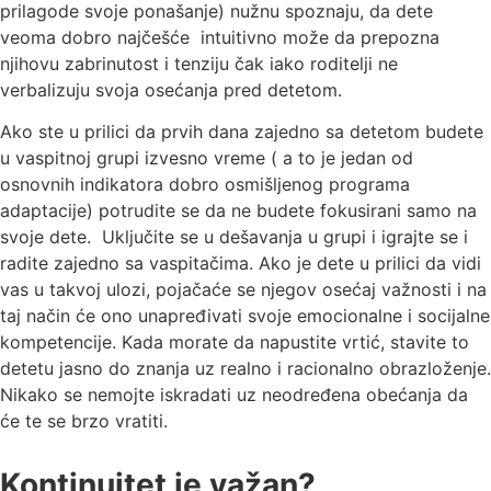
prilagode svoje ponašanje) nužnu spoznaju, da dete
veoma dobro najčešće intuitivno može da prepozna
njihovu zabrinutost i tenziju čak iako roditelji ne
verbalizuju svoja osećanja pred detetom.
Ako ste u prilici da prvih dana zajedno sa detetom budete
u vaspitnoj grupi izvesno vreme ( a to je jedan od
osnovnih indikatora dobro osmišljenog programa
adaptacije) potrudite se da ne budete fokusirani samo na
svoje dete. Uključite se u dešavanja u grupi i igrajte se i
radite zajedno sa vaspitačima. Ako je dete u prilici da vidi
vas u takvoj ulozi, pojačaće se njegov osećaj važnosti i na
taj način će ono unapređivati svoje emocionalne i socijalne
kompetencije. Kada morate da napustite vrtić, stavite to
detetu jasno do znanja uz realno i racionalno obrazloženje.
Nikako se nemojte iskradati uz neodređena obećanja da
će te se brzo vratiti.
Kontinuitet je važan?