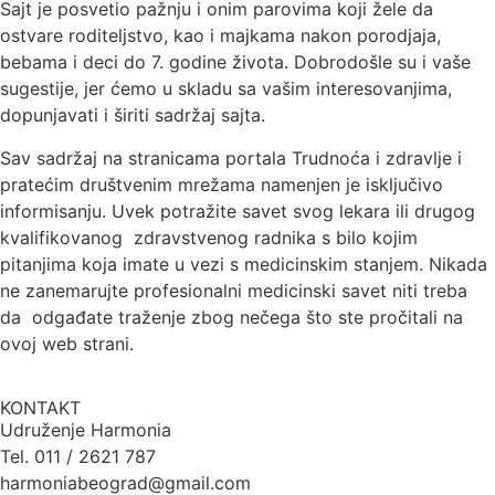
Sajt je posvetio pažnju i onim parovima koji žele da
ostvare roditeljstvo, kao i majkama nakon porodjaja,
bebama i deci do 7. godine života. Dobrodošle su i vaše
sugestije, jer ćemo u skladu sa vašim interesovanjima,
dopunjavati i širiti sadržaj sajta.
Sav sadržaj na stranicama portala Trudnoća i zdravlje i
pratećim društvenim mrežama namenjen je isključivo
informisanju. Uvek potražite savet svog lekara ili drugog
kvalifikovanog zdravstvenog radnika s bilo kojim
pitanjima koja imate u vezi s medicinskim stanjem. Nikada
ne zanemarujte profesionalni medicinski savet niti treba
da odgađate traženje zbog nečega što ste pročitali na
ovoj web strani.
KONTAKT
Udruženje Harmonia
Tel. 011 / 2621 787
harmoniabeograd@gmail.com