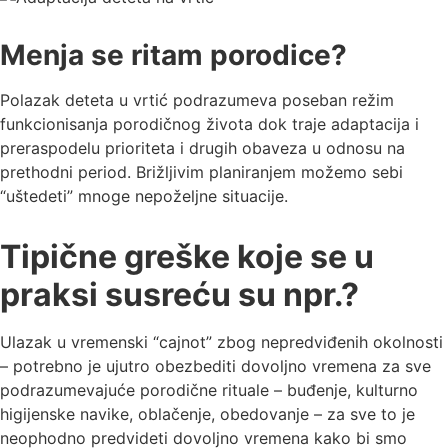
Menja se ritam porodice?
Polazak deteta u vrtić podrazumeva poseban režim
funkcionisanja porodičnog života dok traje adaptacija i
preraspodelu prioriteta i drugih obaveza u odnosu na
prethodni period. Brižljivim planiranjem možemo sebi
“uštedeti” mnoge nepoželjne situacije.
Tipične greške koje se u
praksi susreću su npr.?
Ulazak u vremenski “cajnot” zbog nepredviđenih okolnosti
– potrebno je ujutro obezbediti dovoljno vremena za sve
podrazumevajuće porodične rituale – buđenje, kulturno
higijenske navike, oblačenje, obedovanje – za sve to je
neophodno predvideti dovoljno vremena kako bi smo