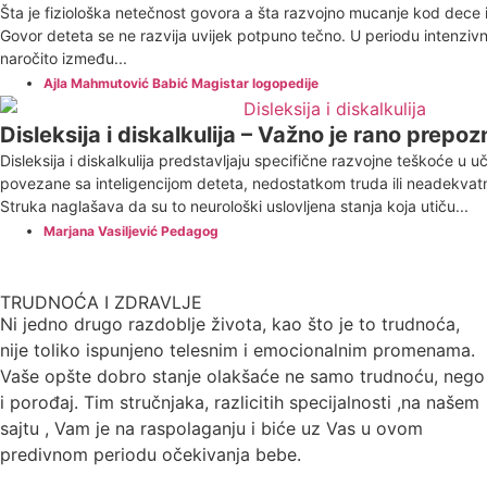
Šta je fiziološka netečnost govora a šta razvojno mucanje kod dece i
Govor deteta se ne razvija uvijek potpuno tečno. U periodu intenziv
naročito između...
Ajla Mahmutović Babić Magistar logopedije
Disleksija i diskalkulija – Važno je rano prepo
Disleksija i diskalkulija predstavljaju specifične razvojne teškoće u u
povezane sa inteligencijom deteta, nedostatkom truda ili neadekvat
Struka naglašava da su to neurološki uslovljena stanja koja utiču...
Marjana Vasiljević Pedagog
TRUDNOĆA I ZDRAVLJE
Ni jedno drugo razdoblje života, kao što je to trudnoća,
nije toliko ispunjeno telesnim i emocionalnim promenama.
Vaše opšte dobro stanje olakšaće ne samo trudnoću, nego
i porođaj. Tim stručnjaka, razlicitih specijalnosti ,na našem
sajtu , Vam je na raspolaganju i biće uz Vas u ovom
predivnom periodu očekivanja bebe.