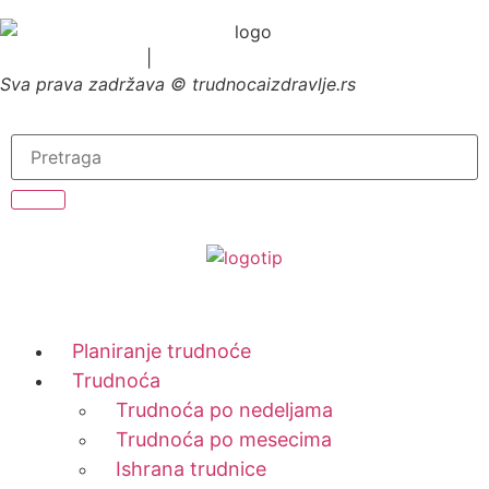
Uslovi korišćenja
|
Politika privatnosti
Sva prava zadržava © trudnocaizdravlje.rs
Planiranje trudnoće
Trudnoća
Trudnoća po nedeljama
Trudnoća po mesecima
Ishrana trudnice