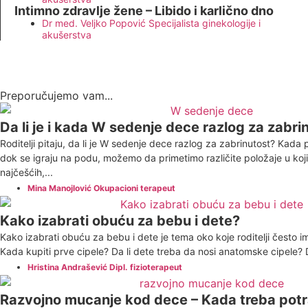
Intimno zdravlje žene – Libido i karlično dno
Dr med. Veljko Popović Specijalista ginekologije i
akušerstva
Preporučujemo vam...
Da li je i kada W sedenje dece razlog za zabri
Roditelji pitaju, da li je W sedenje dece razlog za zabrinutost? Kad
dok se igraju na podu, možemo da primetimo različite položaje u ko
najčešćih,...
Mina Manojlović Okupacioni terapeut
Kako izabrati obuću za bebu i dete?
Kako izabrati obuću za bebu i dete je tema oko koje roditelji često i
Kada kupiti prve cipele? Da li dete treba da nosi anatomske cipele? Da
Hristina Andrašević Dipl. fizioterapeut
Razvojno mucanje kod dece – Kada treba potr