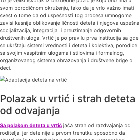
To je veliki iskorak iz bezbedne pozicije koju ono ima u
svom porodičnom okruženju, tako da je vrlo važno imati
svest o tome da od uspešnosti tog procesa umnogome
zavisi kasnije oblikovanje ličnosti deteta i njegova uspešna
socijalizacija, integracija i preuzimanje odgovornih
društvenih uloga. Vrtić je po pravilu prva institucija sa gde
se ukrštaju sistemi vrednosti i deteta i kolektiva, porodice
sa svojim vaspitnim ulogama i stilovima i formalnog,
organizovanog sistema obrazovanja i društvene brige o
deci.
Polazak u vrtić i strah deteta
od odvajanja
Sa polakom deteta u vrtić
jača strah od razdvajanja od
roditelja, jer dete nije u prvom trenutku sposobno da