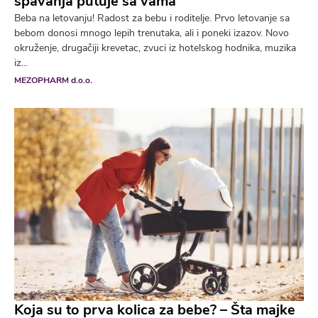
spavanja putuje sa vama
Beba na letovanju! Radost za bebu i roditelje. Prvo letovanje sa
bebom donosi mnogo lepih trenutaka, ali i poneki izazov. Novo
okruženje, drugačiji krevetac, zvuci iz hotelskog hodnika, muzika
iz...
MEZOPHARM d.o.o.
Koja su to prva kolica za bebe? – Šta majke