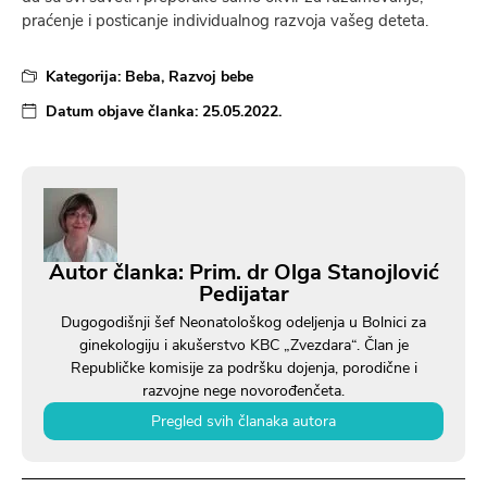
praćenje i posticanje individualnog razvoja vašeg deteta.
Kategorija:
Beba
,
Razvoj bebe
Datum objave članka:
25.05.2022.
Autor članka: Prim. dr Olga Stanojlović
Pedijatar
Dugogodišnji šef Neonatološkog odeljenja u Bolnici za
ginekologiju i akušerstvo KBC „Zvezdara“. Član je
Republičke komisije za podršku dojenja, porodične i
razvojne nege novorođenčeta.
Pregled svih članaka autora