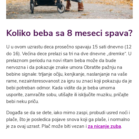
Koliko beba sa 8 meseci spava?
U u ovom uzrastu deca prosečno spavaju 15 sati dnevno (12
do 16). Većina dece prelazi sa tri na dve dnevne „dremke“. U
prelaznom periodu na novi ritam beba može da bude
nervozna i da pokazuje znake umora Obratite pažnju na
bebine signale: trljanje očiju, kenjkanje, naslanjanje na vaše
rame, nezainteresovanost za igru su znaci koji pokazuju da je
bebi potreban odmor. Kada vidite da je beba umorna
usporite, zamračite sobu, utišajte ili isključite muziku, pričajte
bebi neku priču.
Događa se da se dete, iako mirno zaspi, probudi usred noći i
plače, što je posledica pojave snova koji ga plaše, i normalno
je za ovaj uzrast. Plač može biti vezan i
za nicanje zuba
.