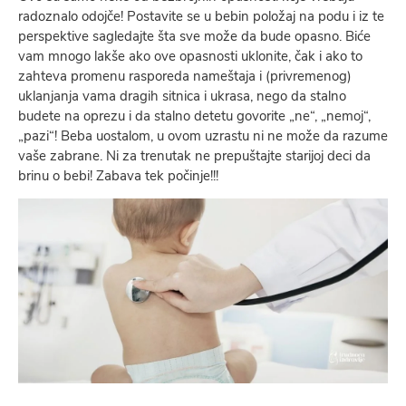
radoznalo odojče! Postavite se u bebin položaj na podu i iz te
perspektive sagledajte šta sve može da bude opasno. Biće
vam mnogo lakše ako ove opasnosti uklonite, čak i ako to
zahteva promenu rasporeda nameštaja i (privremenog)
uklanjanja vama dragih sitnica i ukrasa, nego da stalno
budete na oprezu i da stalno detetu govorite „ne“, „nemoj“,
„pazi“! Beba uostalom, u ovom uzrastu ni ne može da razume
vaše zabrane. Ni za trenutak ne prepuštajte starijoj deci da
brinu o bebi! Zabava tek počinje!!!