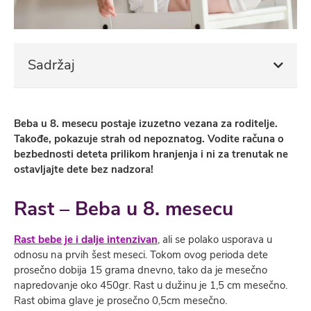
Sadržaj
Beba u 8. mesecu
postaje izuzetno vezana za roditelje.
Takođe, pokazuje strah od nepoznatog. Vodite računa o
bezbednosti deteta prilikom hranjenja i ni za trenutak ne
ostavljajte dete bez nadzora!
Rast – Beba u 8. mesecu
Rast bebe je i dalje intenzivan
, ali se polako usporava u
odnosu na prvih šest meseci. Tokom ovog perioda dete
prosečno dobija 15 grama dnevno, tako da je mesečno
napredovanje oko 450gr. Rast u dužinu je 1,5 cm mesečno.
Rast obima glave je prosečno 0,5cm mesečno.