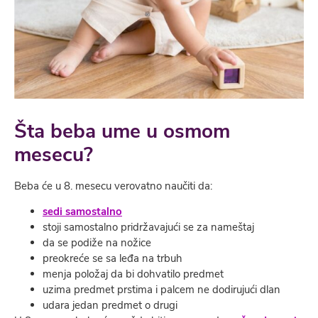
Šta beba ume u osmom
mesecu?
Beba će u 8. mesecu verovatno naučiti da:
sedi samostalno
stoji samostalno pridržavajući se za nameštaj
da se podiže na nožice
preokreće se sa leđa na trbuh
menja položaj da bi dohvatilo predmet
uzima predmet prstima i palcem ne dodirujući dlan
udara jedan predmet o drugi