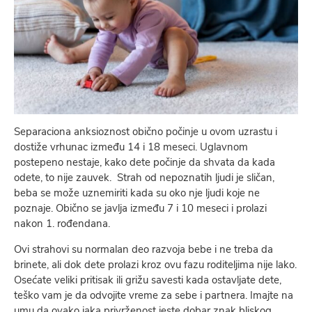
Separaciona anksioznost obično počinje u ovom uzrastu i
dostiže vrhunac između 14 i 18 meseci. Uglavnom
postepeno nestaje, kako dete počinje da shvata da kada
odete, to nije zauvek. Strah od nepoznatih ljudi je sličan,
beba se može uznemiriti kada su oko nje ljudi koje ne
poznaje. Obično se javlja između 7 i 10 meseci i prolazi
nakon 1. rođendana.
Ovi strahovi su normalan deo razvoja bebe i ne treba da
brinete, ali dok dete prolazi kroz ovu fazu roditeljima nije lako.
Osećate veliki pritisak ili grižu savesti kada ostavljate dete,
teško vam je da odvojite vreme za sebe i partnera. Imajte na
umu da ovako jaka privrženost jeste dobar znak bliskog