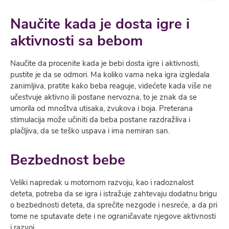
Naučite kada je dosta igre i
aktivnosti sa bebom
Naučite da procenite kada je bebi dosta igre i aktivnosti,
pustite je da se odmori. Ma koliko vama neka igra izgledala
zanimljiva, pratite kako beba reaguje, videćete kada više ne
učestvuje aktivno ili postane nervozna, to je znak da se
umorila od mnoštva utisaka, zvukova i boja. Preterana
stimulacija može učiniti da beba postane razdražliva i
plačljiva, da se teško uspava i ima nemiran san.
Bezbednost bebe
Veliki napredak u motornom razvoju, kao i radoznalost
deteta, potreba da se igra i istražuje zahtevaju dodatnu brigu
o bezbednosti deteta, da sprečite nezgode i nesreće, a da pri
tome ne sputavate dete i ne ograničavate njegove aktivnosti
i razvoj.