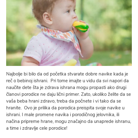
Najbolje bi bilo da od početka stvarate dobre navike kada je
reč o bebinoj ishrani. Pri tome imajte u vidu da svi napori da
naučite dete šta je zdrava ishrana mogu propasti ako drugi
članovi porodice ne daju lični primer. Zato, ukoliko želite da se
vaša beba hrani zdravo, treba da počnete i vi tako da se
hranite. Ovo je prilika da porodica preispita svoje navike u
ishrani. I male promene navika i porodičnog jelovnika, ili
načina pripreme hrane, mogu značajno da unaprede ishranu,
a time i zdravlje cele porodice!