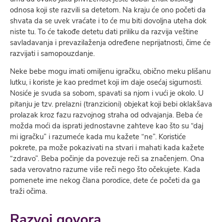
odnosa koji ste razvili sa detetom. Na kraju će ono početi da
shvata da se uvek vraćate i to će mu biti dovoljna uteha dok
niste tu. To će takođe detetu dati priliku da razvija veštine
savladavanja i prevazilaženja određene neprijatnosti, čime će
razvijati i samopouzdanje.
Neke bebe mogu imati omiljenu igračku, obično meku plišanu
lutku, i koriste je kao predmet koji im daje osećaj sigurnosti.
Nosiće je svuda sa sobom, spavati sa njom i vući je okolo. U
pitanju je tzv. prelazni (tranzicioni) objekat koji bebi oklakšava
prolazak kroz fazu razvojnog straha od odvajanja. Beba će
možda moći da isprati jednostavne zahteve kao što su “daj
mi igračku” i razumeće kada mu kažete “ne”. Koristiće
pokrete, pa može pokazivati na stvari i mahati kada kažete
“zdravo”. Beba počinje da povezuje reči sa značenjem. Ona
sada verovatno razume više reči nego što očekujete. Kada
pomenete ime nekog člana porodice, dete će početi da ga
traži očima.
Razvoj govora