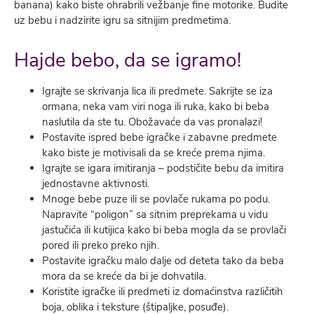
banana) kako biste ohrabrili vežbanje fine motorike. Budite
uz bebu i nadzirite igru sa sitnijim predmetima.
Hajde bebo, da se igramo!
Igrajte se skrivanja lica ili predmete. Sakrijte se iza
ormana, neka vam viri noga ili ruka, kako bi beba
naslutila da ste tu. Obožavaće da vas pronalazi!
Postavite ispred bebe igračke i zabavne predmete
kako biste je motivisali da se kreće prema njima.
Igrajte se igara imitiranja – podstičite bebu da imitira
jednostavne aktivnosti.
Mnoge bebe puze ili se povlače rukama po podu.
Napravite “poligon” sa sitnim preprekama u vidu
jastučića ili kutijica kako bi beba mogla da se provlači
pored ili preko preko njih.
Postavite igračku malo dalje od deteta tako da beba
mora da se kreće da bi je dohvatila.
Koristite igračke ili predmeti iz domaćinstva različitih
boja, oblika i teksture (štipaljke, posuđe).