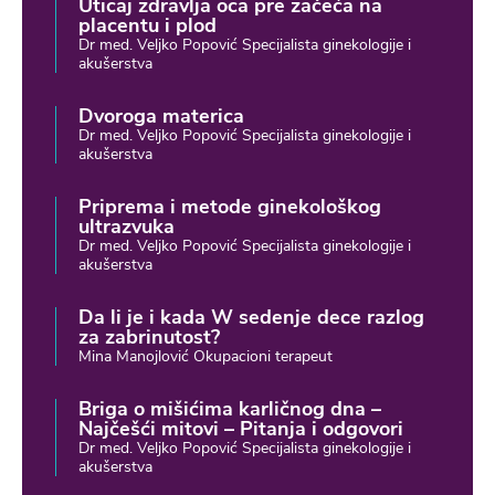
Uticaj zdravlja oca pre začeća na
placentu i plod
Dr med. Veljko Popović Specijalista ginekologije i
akušerstva
Dvoroga materica
Dr med. Veljko Popović Specijalista ginekologije i
akušerstva
Priprema i metode ginekološkog
ultrazvuka
Dr med. Veljko Popović Specijalista ginekologije i
akušerstva
Da li je i kada W sedenje dece razlog
za zabrinutost?
Mina Manojlović Okupacioni terapeut
Briga o mišićima karličnog dna –
Najčešći mitovi – Pitanja i odgovori
Dr med. Veljko Popović Specijalista ginekologije i
akušerstva