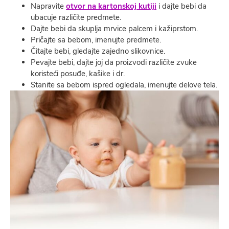
Napravite
otvor na kartonskoj kutiji
i dajte bebi da
ubacuje različite predmete.
Dajte bebi da skuplja mrvice palcem i kažiprstom.
Pričajte sa bebom, imenujte predmete.
Čitajte bebi, gledajte zajedno slikovnice.
Pevajte bebi, dajte joj da proizvodi različite zvuke
koristeći posuđe, kašike i dr.
Stanite sa bebom ispred ogledala, imenujte delove tela.