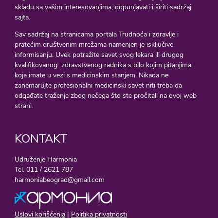
skladu sa vašim interesovanjima, dopunjavati i širiti sadržaj
sajta.
Sav sadržaj na stranicama portala Trudnoća i zdravlje i
pratećim društvenim mrežama namenjen je isključivo
informisanju. Uvek potražite savet svog lekara ili drugog
kvalifikovanog zdravstvenog radnika s bilo kojim pitanjima
koja imate u vezi s medicinskim stanjem. Nikada ne
zanemarujte profesionalni medicinski savet niti treba da
odgađate traženje zbog nečega što ste pročitali na ovoj web
strani.
KONTAKT
Udruženje Harmonia
Tel. 011 / 2621 787
harmoniabeograd@gmail.com
Uslovi korišćenja
|
Politika privatnosti