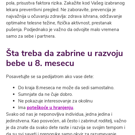
pola, prisustva faktora rizika. Zakažite kod Vašeg izabranog
lekara preventivni pregled. Ne zaboravite, prevencija je
najvažnija u očuvanju zdravlja: zdrava ishrana, održavanje
optimalne telesne težine, fizička aktivnost, prestanak
pušenja. Podjednako je važno da odvojite malo vremena
samo za sebe i partnera.
Šta treba da zabrine u razvoju
bebe u 8. mesecu
Posavetujte se sa pedijatrom ako vase dete:
Do kraja 8.meseca ne može da sedi samostalno.
Sumnjate da ne čuje dobro.
Ne pokazuje interesovanje za okolinu
Ima
poteškoće u hranjenju
.
Svako od nas je neponovljiva individua, jedna jedina i
jedinstvena. Kao posvećen, ali često i zabrinut roditelj, važno
je da znate da svako dete raste i razvija se svojim tempom i
da su svi saveti i preporuke samo okvir za razumevanje,