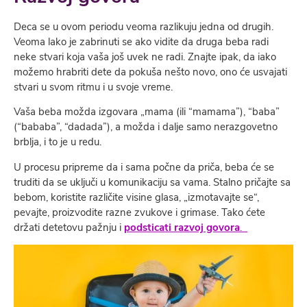
Deca se u ovom periodu veoma razlikuju jedna od drugih.
Veoma lako je zabrinuti se ako vidite da druga beba radi
neke stvari koja vaša još uvek ne radi. Znajte ipak, da iako
možemo hrabriti dete da pokuša nešto novo, ono će usvajati
stvari u svom ritmu i u svoje vreme.
Vaša beba možda izgovara „mama (ili “mamama”), “baba”
(“bababa”, “dadada”), a možda i dalje samo nerazgovetno
brblja, i to je u redu.
U procesu pripreme da i sama počne da priča, beba će se
truditi da se uključi u komunikaciju sa vama. Stalno pričajte sa
bebom, koristite različite visine glasa, „izmotavajte se“,
pevajte, proizvodite razne zvukove i grimase. Tako ćete
držati detetovu pažnju i
podsticati razvoj govora
.