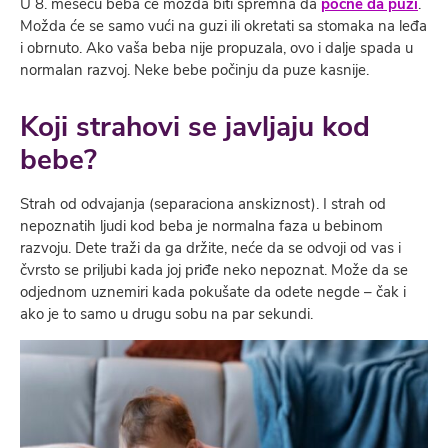
U 8. mesecu beba će možda biti spremna da
počne da puzi
.
Možda će se samo vući na guzi ili okretati sa stomaka na leđa
i obrnuto. Ako vaša beba nije propuzala, ovo i dalje spada u
normalan razvoj. Neke bebe počinju da puze kasnije.
Koji strahovi se javljaju kod
bebe?
Strah od odvajanja (separaciona anskiznost). I strah od
nepoznatih ljudi kod beba je normalna faza u bebinom
razvoju. Dete traži da ga držite, neće da se odvoji od vas i
čvrsto se priljubi kada joj priđe neko nepoznat. Može da se
odjednom uznemiri kada pokušate da odete negde – čak i
ako je to samo u drugu sobu na par sekundi.