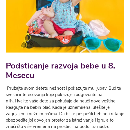
Podsticanje razvoja bebe u 8.
Mesecu
Pružajte svom detetu nežnost i pokazujte mu ljubav. Budite
svesni interesovanja koje pokazuje i odgovorite na
njih. Hvalite vaše dete za pokušaje da nauči nove veštine.
Reagujte na bebin plač. Kada je uznemirena, utešite je
zagrljajem i nežnim rečima. Da biste pospešili bebino kretanje
obezbedite joj dovoljan prostor za istraživanje i igru, a to
znači što više vremena na prostirci na podu, uz nadzor.