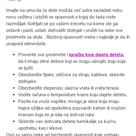
Imajte na umu da će dete možda već sutra savladati neku
novu veštinu i izložiti se opasnosti o kojoj do tada niste
razmišljali. Kotrljati se po vašem krevetu na kome ste ga
ostavili i pasti; ustati, dohvatiti stolnjak i srušiti na sebe sve
predmete sa stola… Bezbroj opasnosti vreba i najbolje je da ih
unapred eliminišete.
Proverite sve predmete i
igračke koje dajete detetu
,
da li imaju sitne delove koji se mogu odvojiti, boju koja
se ljušti.
Obezbedite fijoke, utičnice za struju, kablove, sklonite
stolnjake.
Obezbedite stepenice, ulazna vrata ili vrata terase.
Vodite računa o temperature hrane koju dajete detetu.
Pazite na vruće napitke; mnogo je dece koja imaju
trajne ožiljke od opekotina izazvanih kafom ili vrućom
hranom koja im je bila na dohvat ruke.
Sklonite van dohvata deteta hemikalije za kućnu
upotrebu, kao i lekove.
Ovo su samo neke od bezbrojnih opasnosti koje vrebaju