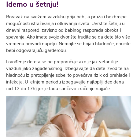
Idemo u šetnju!
Boravak na svežem vazduhu prija bebi, a pruža i bezbrojne
mogućnosti istraživanja i otkrivanja sveta. Uvrstite šetnju u
dnevni raspored, zavisno od bebinog rasporeda obroka i
spavanja. Ako imate svoje dvorište trudite se da dete što više
vremena provodi napolju. Nemojte se bojati hladnoće, obucite
bebi odgovarajuću garderobu.
Izvođenje deteta se ne preporučuje ako je jak vetar ili je
vazduh jako zagađen/smog. Izbegavajte da dete izvodite na
hladnoću iz pretopljenje sobe, to povećava rizik od prehlade i
infekcija. U letnjem periodu izbegavajte najtopliji deo dana
(od 12 do 17h) jer je tada sunčevo zračenje najjače.