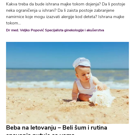
Kakva treba da bude ishrana majke tokom dojenja? Da li postoje
neka ograničenja u ishrani? Da li zaista postoje zabranjene
namirnice koje mogu izazvati alergije kod deteta? Ishrana majke
tokom...
Dr med. Veljko Popović Specijalista ginekologije i akušerstva
Beba na letovanju – Beli šum i rutina