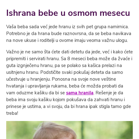
Ishrana bebe u osmom mesecu
Vaša beba sada već jede hranu iz svih pet grupa namirnica.
Potrebno je da hrana bude raznovrsna, da se beba navikava
na nove ukuse i roditelji u ovome imaju veoma važnu ulogu.
Važno je ne samo šta ćete dati detetu da jede, već i kako ćete
pripremiti i servirati hranu. Sa 8 meseci beba može da žvaće i
guta izgnječenu hranu, pa se polako sa kašica prelazi na
usitnjenu hranu. Podstičite svaki pokušaj deteta da samo
učestvuje u hranjenju. Ponosna na svoje nove veštine
hvatanja i upravljanja rukama, beba će možda probati da
vam oduzme kašiku da bi se
sama hranila
. Rešenje je da
beba ima svoju kašiku kojom pokušava da zahvati hranu i
prinese je ustima, a vi svoju, da bi hrana ipak stigla tamo gde
treba!