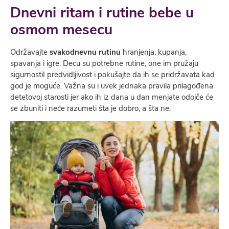
Dnevni ritam i rutine bebe u
osmom mesecu
Održavajte
svakodnevnu rutinu
hranjenja, kupanja,
spavanja i igre. Decu su potrebne rutine, one im pružaju
sigurnostiI predvidljivost i pokušajte da ih se pridržavata kad
god je moguće. Važna su i uvek jednaka pravila prilagođena
detetovoj starosti jer ako ih iz dana u dan menjate odojče će
se zbuniti i neće razumeti šta je dobro, a šta ne.