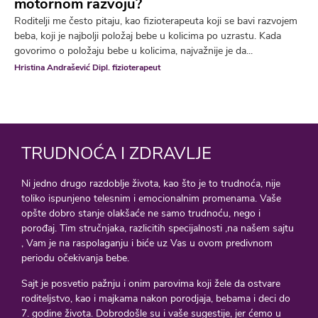
motornom razvoju?
Roditelji me često pitaju, kao fizioterapeuta koji se bavi razvojem
beba, koji je najbolji položaj bebe u kolicima po uzrastu. Kada
govorimo o položaju bebe u kolicima, najvažnije je da...
Hristina Andrašević Dipl. fizioterapeut
TRUDNOĆA I ZDRAVLJE
Ni jedno drugo razdoblje života, kao što je to trudnoća, nije
toliko ispunjeno telesnim i emocionalnim promenama. Vaše
opšte dobro stanje olakšaće ne samo trudnoću, nego i
porođaj. Tim stručnjaka, razlicitih specijalnosti ,na našem sajtu
, Vam je na raspolaganju i biće uz Vas u ovom predivnom
periodu očekivanja bebe.
Sajt je posvetio pažnju i onim parovima koji žele da ostvare
roditeljstvo, kao i majkama nakon porodjaja, bebama i deci do
7. godine života. Dobrodošle su i vaše sugestije, jer ćemo u