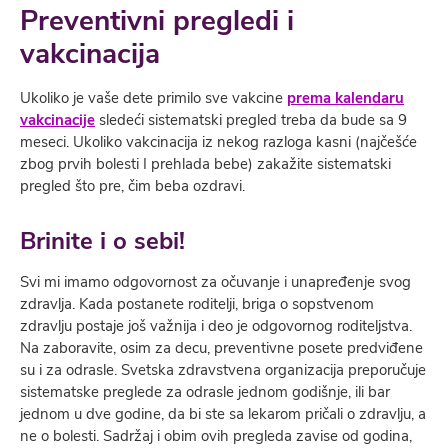
Preventivni pregledi i
vakcinacija
Ukoliko je vaše dete primilo sve vakcine
prema kalendaru
vakcinacije
sledeći sistematski pregled treba da bude sa 9
meseci. Ukoliko vakcinacija iz nekog razloga kasni (najčešće
zbog prvih bolesti I prehlada bebe) zakažite sistematski
pregled što pre, čim beba ozdravi.
Brinite i o sebi!
Svi mi imamo odgovornost za očuvanje i unapređenje svog
zdravlja. Kada postanete roditelji, briga o sopstvenom
zdravlju postaje još važnija i deo je odgovornog roditeljstva.
Na zaboravite, osim za decu, preventivne posete predviđene
su i za odrasle. Svetska zdravstvena organizacija preporučuje
sistematske preglede za odrasle jednom godišnje, ili bar
jednom u dve godine, da bi ste sa lekarom pričali o zdravlju, a
ne o bolesti. Sadržaj i obim ovih pregleda zavise od godina,