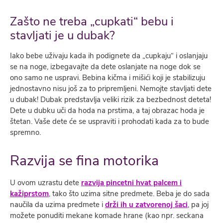
Zašto ne treba „cupkati“ bebu i
stavljati je u dubak?
Iako bebe uživaju kada ih podignete da „cupkaju“ i oslanjaju
se na noge, izbegavajte da dete oslanjate na noge dok se
ono samo ne uspravi. Bebina kičma i mišići koji je stabilizuju
jednostavno nisu još za to pripremljeni. Nemojte stavljati dete
u dubak! Dubak predstavlja veliki rizik za bezbednost deteta!
Dete u dubku uči da hoda na prstima, a taj obrazac hoda je
štetan. Vaše dete će se uspraviti i prohodati kada za to bude
spremno.
Razvija se fina motorika
U ovom uzrastu dete
razvija pincetni hvat palcem i
kažiprstom
, tako što uzima sitne predmete. Beba je do sada
naučila da uzima predmete i
drži ih u zatvorenoj šaci
, pa joj
možete ponuditi mekane komade hrane (kao npr. seckana