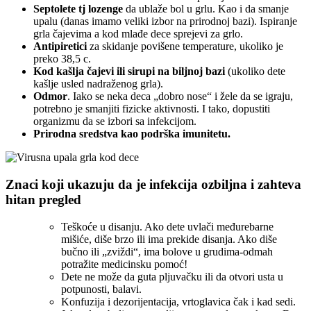
Septolete tj lozenge
da ublaže bol u grlu. Kao i da smanje
upalu (danas imamo veliki izbor na prirodnoj bazi). Ispiranje
grla čajevima a kod mlađe dece sprejevi za grlo.
Antipiretici
za skidanje povišene temperature, ukoliko je
preko 38,5 c.
Kod kašlja čajevi ili sirupi na biljnoj bazi
(ukoliko dete
kašlje usled nadraženog grla).
Odmor
. Iako se neka deca „dobro nose“ i žele da se igraju,
potrebno je smanjiti fizicke aktivnosti. I tako, dopustiti
organizmu da se izbori sa infekcijom.
Prirodna sredstva kao podrška imunitetu.
Znaci koji ukazuju da je infekcija ozbiljna i zahteva
hitan pregled
Teškoće u disanju. Ako dete uvlači međurebarne
mišiće, diše brzo ili ima prekide disanja. Ako diše
bučno ili „zviždi“, ima bolove u grudima-odmah
potražite medicinsku pomoć!
Dete ne može da guta pljuvačku ili da otvori usta u
potpunosti, balavi.
Konfuzija i dezorijentacija, vrtoglavica čak i kad sedi.