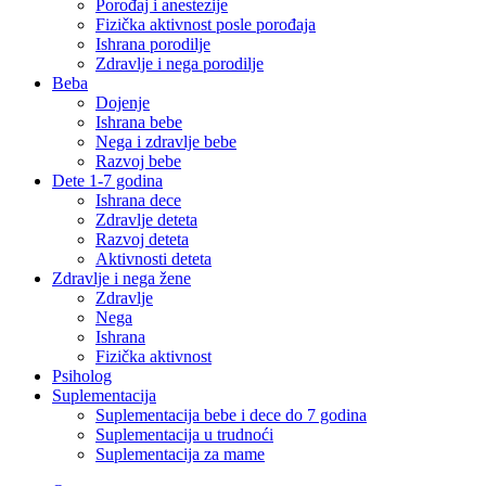
Porođaj i anestezije
Fizička aktivnost posle porođaja
Ishrana porodilje
Zdravlje i nega porodilje
Beba
Dojenje
Ishrana bebe
Nega i zdravlje bebe
Razvoj bebe
Dete 1-7 godina
Ishrana dece
Zdravlje deteta
Razvoj deteta
Aktivnosti deteta
Zdravlje i nega žene
Zdravlje
Nega
Ishrana
Fizička aktivnost
Psiholog
Suplementacija
Suplementacija bebe i dece do 7 godina
Suplementacija u trudnoći
Suplementacija za mame