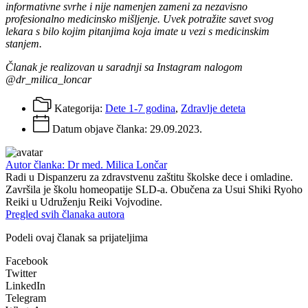
informativne svrhe i nije namenjen zameni za nezavisno
profesionalno medicinsko mišljenje. Uvek potražite savet svog
lekara s bilo kojim pitanjima koja imate u vezi s medicinskim
stanjem.
Članak je realizovan u saradnji sa Instagram nalogom
@dr_milica_loncar
Kategorija:
Dete 1-7 godina
,
Zdravlje deteta
Datum objave članka:
29.09.2023.
Autor članka: Dr med. Milica Lončar
Radi u Dispanzeru za zdravstvenu zaštitu školske dece i omladine.
Završila je školu homeopatije SLD-a. Obučena za Usui Shiki Ryoho
Reiki u Udruženju Reiki Vojvodine.
Pregled svih članaka autora
Podeli ovaj članak sa prijateljima
Facebook
Twitter
LinkedIn
Telegram