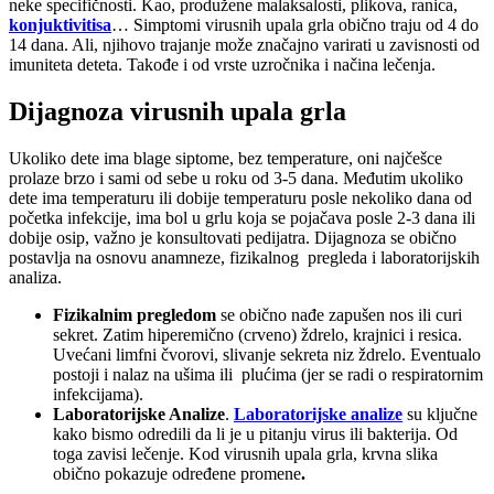
neke specifičnosti. Kao, produžene malaksalosti, plikova, ranica,
konjuktivitisa
… Simptomi virusnih upala grla obično traju od 4 do
14 dana. Ali, njihovo trajanje može značajno varirati u zavisnosti od
imuniteta deteta. Takođe i od vrste uzročnika i načina lečenja.
Dijagnoza virusnih upala grla
Ukoliko dete ima blage siptome, bez temperature, oni najčešce
prolaze brzo i sami od sebe u roku od 3-5 dana. Međutim ukoliko
dete ima temperaturu ili dobije temperaturu posle nekoliko dana od
početka infekcije, ima bol u grlu koja se pojačava posle 2-3 dana ili
dobije osip, važno je konsultovati pedijatra. Dijagnoza se obično
postavlja na osnovu anamneze, fizikalnog pregleda i laboratorijskih
analiza.
Fizikalnim pregledom
se obično nađe zapušen nos ili curi
sekret. Zatim hiperemično (crveno) ždrelo, krajnici i resica.
Uvećani limfni čvorovi, slivanje sekreta niz ždrelo. Eventualo
postoji i nalaz na ušima ili plućima (jer se radi o respiratornim
infekcijama).
Laboratorijske Analize
.
Laboratorijske analize
su ključne
kako bismo odredili da li je u pitanju virus ili bakterija. Od
toga zavisi lečenje. Kod virusnih upala grla, krvna slika
obično pokazuje određene promene
.