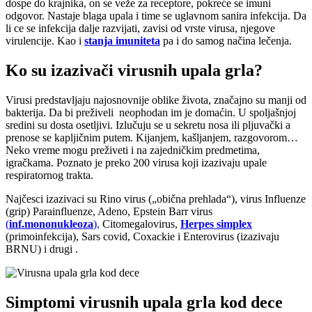
dospe do krajnika, on se veže za receptore, pokreće se imuni
odgovor. Nastaje blaga upala i time se uglavnom sanira infekcija. Da
li ce se infekcija dalje razvijati, zavisi od vrste virusa, njegove
virulencije. Kao i
stanja imuniteta
pa i do samog načina lečenja.
Ko su izazivači virusnih upala grla?
Virusi predstavljaju najosnovnije oblike života, značajno su manji od
bakterija. Da bi preživeli neophodan im je domaćin. U spoljašnjoj
sredini su dosta osetljivi. Izlučuju se u sekretu nosa ili pljuvački a
prenose se kapljičnim putem. Kijanjem, kašljanjem, razgovorom…
Neko vreme mogu preživeti i na zajedničkim predmetima,
igračkama. Poznato je preko 200 virusa koji izazivaju upale
respiratornog trakta.
Najčesci izazivaci su Rino virus („obična prehlada“), virus Influenze
(grip) Parainfluenze, Adeno, Epstein Barr virus
(
inf.mononukleoza
),
Citomegalovirus,
Herpes simplex
(primoinfekcija), Sars covid, Coxackie i Enterovirus (izazivaju
BRNU) i drugi .
Simptomi virusnih upala grla kod dece