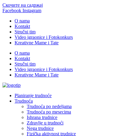
Скочите на садржај
Facebook
Instagram
O nama
Kontakt
Stručni tim
Video igraonice i Fotokonkurs
Kreativne Mame i Tate
O nama
Kontakt
Stručni tim
Video igraonice i Fotokonkurs
Kreativne Mame i Tate
Planiranje trudnoće
Trudnoća
Trudnoća po nedeljama
Trudnoća po mesecima
Ishrana trudnice
Zdravlje u trudnoći
Nega trudnice
Fizička aktivnost trudnice