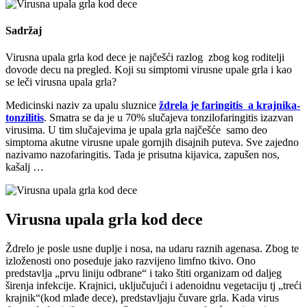
Sadržaj
Virusna upala grla kod dece je najčešći razlog zbog kog roditelji
dovode decu na pregled. Koji su simptomi virusne upale grla i kao
se leči virusna upala grla?
Medicinski naziv za upalu sluznice
ždrela je faringitis a krajnika-
tonzilitis
. Smatra se da je u 70% slučajeva tonzilofaringitis izazvan
virusima. U tim slučajevima je upala grla najčešće samo deo
simptoma akutne virusne upale gornjih disajnih puteva. Sve zajedno
nazivamo nazofaringitis. Tada je prisutna kijavica, zapušen nos,
kašalj …
Virusna upala grla kod dece
Ždrelo je posle usne duplje i nosa, na udaru raznih agenasa. Zbog te
izloženosti ono poseduje jako razvijeno limfno tkivo. Ono
predstavlja „prvu liniju odbrane“ i tako štiti organizam od daljeg
širenja infekcije. Krajnici, uključujući i adenoidnu vegetaciju tj „treći
krajnik“(kod mlađe dece), predstavljaju čuvare grla. Kada virus