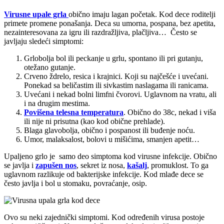
Virusne upale grla
obično imaju lagan početak. Kod dece roditelji
primete promene ponašanja. Deca su umorna, pospana, bez apetita,
nezainteresovana za igru ili razdražljiva, plačljiva… Često se
javljaju sledeći simptomi:
Grlobolja bol ili peckanje u grlu, spontano ili pri gutanju,
otežano gutanje.
Crveno ždrelo, resica i krajnici. Koji su najčešće i uvećani.
Ponekad sa beličastim ili sivkastim naslagama ili ranicama.
Uvećani i nekad bolni limfni čvorovi. Uglavnom na vratu, ali
i na drugim mestima.
Povišena telesna temperatura
. Obično do 38c, nekad i viša
ili nije ni prisutna (kao kod obične prehlade).
Blaga glavobolja, obično i pospanost ili buđenje noću.
Umor, malaksalost, bolovi u mišićima, smanjen apetit…
Upaljeno grlo je samo deo simptoma kod virusne infekcije. Obično
se javlja i
zapušen nos
, sekret iz nosa,
kašalj
, promuklost. To ga
uglavnom razlikuje od bakterijske infekcije. Kod mlađe dece se
često javlja i bol u stomaku, povraćanje, osip.
Ovo su neki zajednički simptomi. Kod određenih virusa postoje