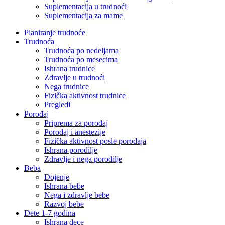
Suplementacija u trudnoći
Suplementacija za mame
Planiranje trudnoće
Trudnoća
Trudnoća po nedeljama
Trudnoća po mesecima
Ishrana trudnice
Zdravlje u trudnoći
Nega trudnice
Fizička aktivnost trudnice
Pregledi
Porođaj
Priprema za porođaj
Porođaj i anestezije
Fizička aktivnost posle porođaja
Ishrana porodilje
Zdravlje i nega porodilje
Beba
Dojenje
Ishrana bebe
Nega i zdravlje bebe
Razvoj bebe
Dete 1-7 godina
Ishrana dece