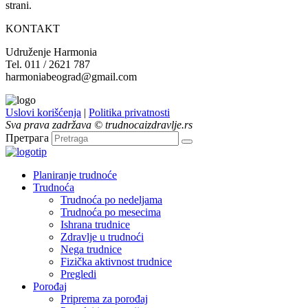
strani.
KONTAKT
Udruženje Harmonia
Tel. 011 / 2621 787
harmoniabeograd@gmail.com
Uslovi korišćenja
|
Politika privatnosti
Sva prava zadržava © trudnocaizdravlje.rs
Претрага
Planiranje trudnoće
Trudnoća
Trudnoća po nedeljama
Trudnoća po mesecima
Ishrana trudnice
Zdravlje u trudnoći
Nega trudnice
Fizička aktivnost trudnice
Pregledi
Porođaj
Priprema za porođaj