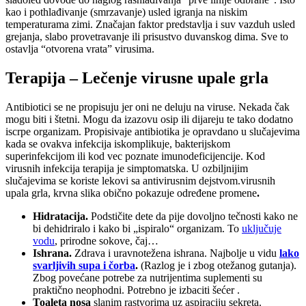
kao i pothlađivanje (smrzavanje) usled igranja na niskim
temperaturama zimi. Značajan faktor predstavlja i suv vazduh usled
grejanja, slabo provetravanje ili prisustvo duvanskog dima. Sve to
ostavlja “otvorena vrata” virusima.
Terapija – Lečenje virusne upale grla
Antibiotici se ne propisuju jer oni ne deluju na viruse. Nekada čak
mogu biti i štetni. Mogu da izazovu osip ili dijareju te tako dodatno
iscrpe organizam. Propisivaje antibiotika je opravdano u slučajevima
kada se ovakva infekcija iskomplikuje, bakterijskom
superinfekcijom ili kod vec poznate imunodeficijencije. Kod
virusnih infekcija terapija je simptomatska. U ozbiljnijim
slučajevima se koriste lekovi sa antivirusnim dejstvom.virusnih
upala grla, krvna slika obično pokazuje određene promene
.
Hidratacija.
Podstičite dete da pije dovoljno tečnosti kako ne
bi dehidriralo i kako bi „ispiralo“ organizam. To
uključuje
vodu
, prirodne sokove, čaj…
Ishrana.
Zdrava i uravnotežena ishrana. Najbolje u vidu
lako
svarljivih supa
i
čorba
.
(Razlog je i zbog otežanog gutanja).
Zbog povećane potrebe za nutrijentima suplementi su
praktično neophodni. Potrebno je izbaciti šećer .
Toaleta nosa
slanim rastvorima uz aspiraciju sekreta.