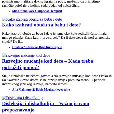
posmatramo mališane dok se igraju na podu, možemo da primetimo
različite položaje u kojima sede. Jedan od najčešćih,...
Mina Manojlović Okupacioni terapeut
Kako izabrati obuću za bebu i dete?
Kako izabrati obuću za bebu i dete je tema oko koje roditelji često imaju
mnogo pitanja. Kada kupiti prve cipele? Da li dete treba da nosi anatomske
cipele? Da li...
Hristina Andrašević Dipl. fizioterapeut
Razvojno mucanje kod dece – Kada treba
potražiti pomoć?
Šta je fiziološka netečnost govora a šta razvojno mucanje kod dece i kako ih
razlikovati? Govor deteta se ne razvija uvijek potpuno tečno. U periodu
intenzivnog jezičkog razvoja, naročito između...
Ajla Mahmutović Babić Magistar logopedije
Disleksija i diskalkulija – Važno je rano
prepoznavanje