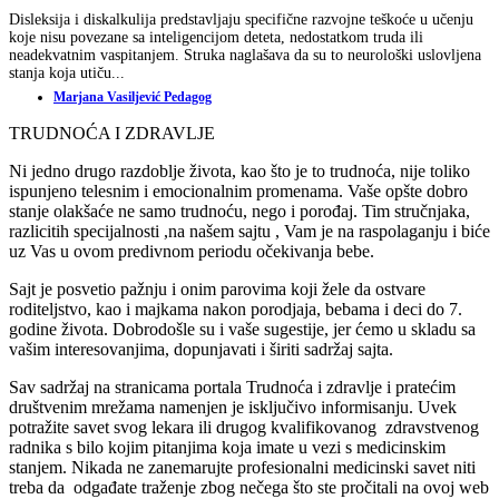
Disleksija i diskalkulija predstavljaju specifične razvojne teškoće u učenju
koje nisu povezane sa inteligencijom deteta, nedostatkom truda ili
neadekvatnim vaspitanjem. Struka naglašava da su to neurološki uslovljena
stanja koja utiču...
Marjana Vasiljević Pedagog
TRUDNOĆA I ZDRAVLJE
Ni jedno drugo razdoblje života, kao što je to trudnoća, nije toliko
ispunjeno telesnim i emocionalnim promenama. Vaše opšte dobro
stanje olakšaće ne samo trudnoću, nego i porođaj. Tim stručnjaka,
razlicitih specijalnosti ,na našem sajtu , Vam je na raspolaganju i biće
uz Vas u ovom predivnom periodu očekivanja bebe.
Sajt je posvetio pažnju i onim parovima koji žele da ostvare
roditeljstvo, kao i majkama nakon porodjaja, bebama i deci do 7.
godine života. Dobrodošle su i vaše sugestije, jer ćemo u skladu sa
vašim interesovanjima, dopunjavati i širiti sadržaj sajta.
Sav sadržaj na stranicama portala Trudnoća i zdravlje i pratećim
društvenim mrežama namenjen je isključivo informisanju. Uvek
potražite savet svog lekara ili drugog kvalifikovanog zdravstvenog
radnika s bilo kojim pitanjima koja imate u vezi s medicinskim
stanjem. Nikada ne zanemarujte profesionalni medicinski savet niti
treba da odgađate traženje zbog nečega što ste pročitali na ovoj web