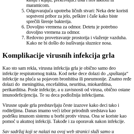
maramicom.
Odgovarajuća upotreba ličnih stvari: Neka dete koristi
sopstveni pribor za jelo, peškire i čaše kako biste
sprečili širenje bakterija.
Dovoljno vremena za odmor. Detetu je potrebno
dovoljno vremena za odmor.
Redovno provetravanje prostorija i vlaženje vazduha.
Kako ne bi došlo do isušivanja sluznice nosa.
Komplikacije virusnih infekcija grla
Kao sto sam rekla, virusna infekcija grla je obično samo deo
infekcije respiratornog trakta. Kod neke dece dolazi do „spuštanja“
infekcije na pluća sa pojavom bronhitisa ili pneumonije. Znatno ređe
dolazi do meningitisa, encefalitisa, neuritisa, miokarditisa,
perikarditisa. Posle infekcije, a u zavisnosti od virusa, obično ostane
imunodeficijencija. Te su deca podložnija infekcijama.
Virusne upale grla predstavljaju česte izazove kako deci tako i
roditeljima. Danas imamo veći izbor prirodnih sredstava kao
podršku imunom sistemu u borbi protiv virusa. Ona se koriste kao
pomoć u akutnoj infekciji. Takođe i za oporavak nakon infekcije.
Sav sadržaj koji se nalazi na ovoj web stranici služi samo u