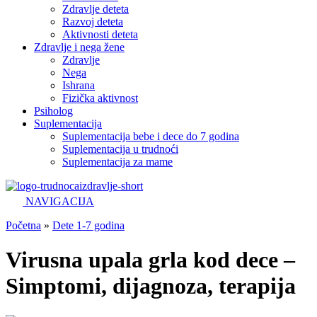
Zdravlje deteta
Razvoj deteta
Aktivnosti deteta
Zdravlje i nega žene
Zdravlje
Nega
Ishrana
Fizička aktivnost
Psiholog
Suplementacija
Suplementacija bebe i dece do 7 godina
Suplementacija u trudnoći
Suplementacija za mame
NAVIGACIJA
Početna
»
Dete 1-7 godina
Virusna upala grla kod dece –
Simptomi, dijagnoza, terapija