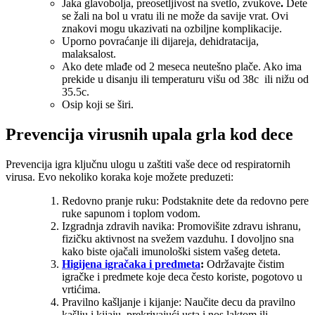
Jaka glavobolja, preosetljivost na svetlo, zvukove
.
Dete
se žali na bol u vratu ili ne može da savije vrat. Ovi
znakovi mogu ukazivati na ozbiljne komplikacije.
Uporno povraćanje ili dijareja, dehidratacija,
malaksalost.
Ako dete mlađe od 2 meseca neutešno plače. Ako ima
prekide u disanju ili temperaturu višu od 38c ili nižu od
35.5c.
Osip koji se širi.
Prevencija virusnih upala grla kod dece
Prevencija igra ključnu ulogu u zaštiti vaše dece od respiratornih
virusa. Evo nekoliko koraka koje možete preduzeti:
Redovno pranje ruku: Podstaknite dete da redovno pere
ruke sapunom i toplom vodom.
Izgradnja zdravih navika: Promovišite zdravu ishranu,
fizičku aktivnost na svežem vazduhu. I dovoljno sna
kako biste ojačali imunološki sistem vašeg deteta.
Higijena igračaka i predmeta
:
Održavajte čistim
igračke i predmete koje deca često koriste, pogotovo u
vrtićima.
Pravilno kašljanje i kijanje: Naučite decu da pravilno
kašlju i kijaju, prekrivajući usta i nos laktom ili