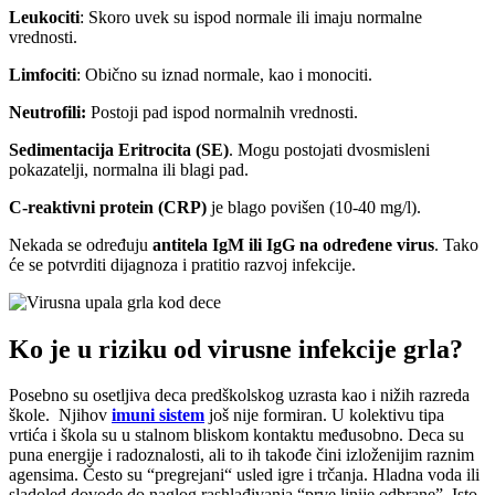
Leukociti
: Skoro uvek su ispod normale ili imaju normalne
vrednosti.
Limfociti
: Obično su iznad normale, kao i monociti.
Neutrofili:
Postoji pad ispod normalnih vrednosti.
Sedimentacija Eritrocita (SE)
. Mogu postojati dvosmisleni
pokazatelji, normalna ili blagi pad.
C-reaktivni protein (CRP)
je blago povišen (10-40 mg/l).
Nekada se određuju
antitela IgM ili IgG
na određene virus
. Tako
će se potvrditi dijagnoza i pratitio razvoj infekcije.
Ko je u riziku od virusne infekcije grla?
Posebno su osetljiva deca predškolskog uzrasta kao i nižih razreda
škole. Njihov
imuni sistem
još nije formiran. U kolektivu tipa
vrtića i škola su u stalnom bliskom kontaktu međusobno. Deca su
puna energije i radoznalosti, ali to ih takođe čini izloženijim raznim
agensima. Često su “pregrejani“ usled igre i trčanja. Hladna voda ili
sladoled dovode do naglog rashlađivanja “prve linije odbrane”. Isto