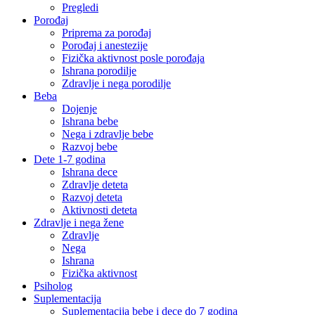
Pregledi
Porođaj
Priprema za porođaj
Porođaj i anestezije
Fizička aktivnost posle porođaja
Ishrana porodilje
Zdravlje i nega porodilje
Beba
Dojenje
Ishrana bebe
Nega i zdravlje bebe
Razvoj bebe
Dete 1-7 godina
Ishrana dece
Zdravlje deteta
Razvoj deteta
Aktivnosti deteta
Zdravlje i nega žene
Zdravlje
Nega
Ishrana
Fizička aktivnost
Psiholog
Suplementacija
Suplementacija bebe i dece do 7 godina